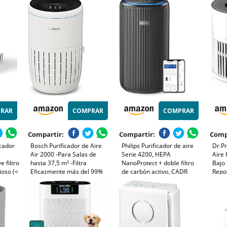
as de
Aire, Modo Auto/Resposo (<
Consumo de Energía de 7W,
hogar
25 dB(A)) - CADR: 300 m³/h -
Core Mini
polvo
 app
Funciona con App
Bluea
RAR
COMPRAR
COMPRAR
Compartir:
Compartir:
Comp
icador
Bosch Purificador de Aire
Philips Purificador de aire
Dr.Pr
Air 2000 -Para Salas de
Serie 4200, HEPA
Aire 
e filtro
hasta 37,5 m² -Filtra
NanoProtect + doble filtro
Bajo
ioso (<
Eficazmente más del 99%
de carbón activo, CADR
Repo
rficies
de los Contaminantes,
600m³/h para 156m², ultra
Elimi
 modo
Incluye Filtro de Aire, Modos
silencioso, inteligente y de
Polvo
100
Automático y Reposo (< 25
bajo consumo (AC4221/11)
Humo 
dB(A)) - CADR: 180 m³/h
Dormi