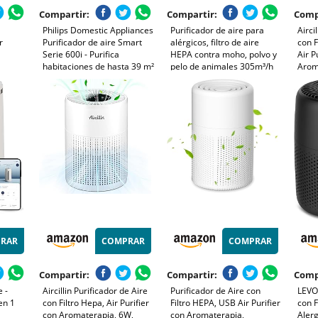
Compartir:
Compartir:
Comp
Philips Domestic Appliances
Purificador de aire para
Airci
r
Purificador de aire Smart
alérgicos, filtro de aire
con F
Serie 600i - Purifica
HEPA contra moho, polvo y
Air P
habitaciones de hasta 39 m²
pelo de animales 305m³/h
Arom
- Elimina el 99,5% de polen,
CADR para dormitorios de
99.9
no Para
polvo, conectividad Wi-Fi -
hasta 110m², indicador de
y Olo
a,con
AC0650/20
calidad del aire, modo
Modo
automático
Temp
Con
RAR
COMPRAR
COMPRAR
Compartir:
Compartir:
Comp
 -
Aircillin Purificador de Aire
Purificador de Aire con
LEVOI
en 1
con Filtro Hepa, Air Purifier
Filtro HEPA, USB Air Purifier
con F
con Aromaterapia, 6W,
con Aromaterapia,
Alerg