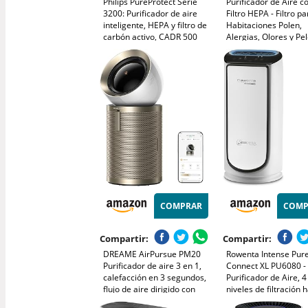
Philips PureProtect Serie
Purificador de Aire c
3200: Purificador de aire
Filtro HEPA - Filtro pa
inteligente, HEPA y filtro de
Habitaciones Polen,
carbón activo, CADR 500
Alergias, Olores y Pe
m³/h para 130 m²,
Mascotas, con Espon
ultrasilencioso, captura el
Aromaterapia, 7.2W 
99,97% de alérgenos, App
Velocidades, Silencio
conectada (AC3210/12)
Versión Mejorada
COMPRAR
COMP
Compartir:
Compartir:
DREAME AirPursue PM20
Rowenta Intense Pure
Purificador de aire 3 en 1,
Connect XL PU6080 -
calefacción en 3 segundos,
Purificador de Aire, 4
flujo de aire dirigido con
niveles de filtración 
cobertura de 120°, limpia
140 m² con sensor de