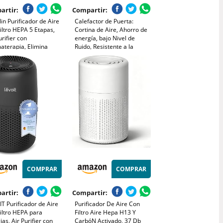
artir:
Compartir:
llin Purificador de Aire
Calefactor de Puerta:
iltro HEPA 5 Etapas,
Cortina de Aire, Ahorro de
urifier con
energía, bajo Nivel de
aterapia, Elimina
Ruido, Resistente a la
7% Polen, Caspa, Humo
corrosión. Purifica el Aire
res, Silencio 25dB
Interior y aísla el Polvo y el
 Sueño,
Humo de Segunda Mano.
orizador, Luz, Bajo
sumo 12W
COMPRAR
COMPRAR
artir:
Compartir:
T Purificador de Aire
Purificador De Aire Con
iltro HEPA para
Filtro Aire Hepa H13 Y
ias, Air Purifier con
CarbóN Activado, 37 Db