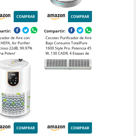
COMPRAR
COMPRAR
artir:
Compartir:
icador de Aire con
Cecotec Purificador de Aire
o HEPA, Air Purifier
Bajo Consumo TotalPure
ncioso 22dB, 99.97%
1600 Style Pro. Potencia 45
na Polen/
W, 130 CADR, 4 Etapas de
s/Olores, 3
filtrado, Temporizador,
cidades, 2 Modes, APP
Motor DC, 3 Velocidades,
rol, Temporizador
Cobertura de 40 m3
H/8H, Ideal para
gias y Mascotas
COMPRAR
COMPRAR