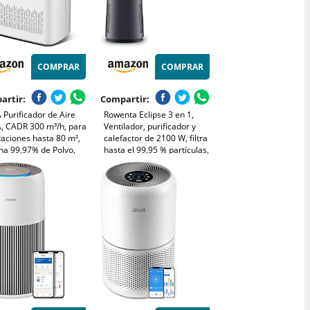
COMPRAR
COMPRAR
artir:
Compartir:
Purificador de Aire
Rowenta Eclipse 3 en 1,
, CADR 300 m³/h, para
Ventilador, purificador y
aciones hasta 80 m²,
calefactor de 2100 W, filtra
na 99,97% de Polvo,
hasta el 99,95 % partículas,
 y Olores, Sensor
silencioso, oscilación, luz
igente, Modo Auto y
decorativa, encendido
o, Ideal para
programable, plata,
dores y Mascotas
QU5062
3000)