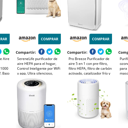
RAR
COMPRAR
COMPRAR
Compartir:
Compartir:
Comp
e Aire
SereneLife purificador de
Pro Breeze Purificador de
Purif
aire HEPA para el hogar,
aire 5 en 1 con pre-filtro,
ozono
 1000
Control Inteligente por WiFi
filtro HEPA, filtro de carbón
para 
, Bajo
y app, Ultra silencioso,
activado, catalizador frío y
masc
3
Elimina polvo, Pelo de
generador de iones
olore
mascotas y olores, Cubre
negativos. Contra las
Blan
ra 25
hasta 167 m²
alergias y los olores (CADR
218, 40 m²)