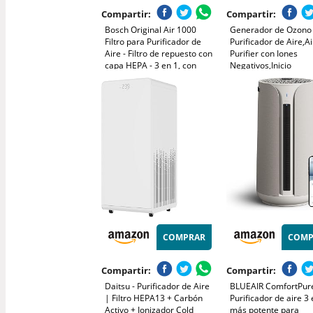
Compartir:
Compartir:
Bosch Original Air 1000
Generador de Ozono
Filtro para Purificador de
Purificador de Aire,Ai
Aire - Filtro de repuesto con
Purifier con Iones
capa HEPA - 3 en 1, con
Negativos,Inicio
filtro de carbón activo - para
Desodorizando
polvo, polvo fino y olores en
Esterilizador de Ozo
el aire
BañO,con Casa Nuev
Organizador de
Cables,Blanco
COMPRAR
COMP
Compartir:
Compartir:
Daitsu - Purificador de Aire
BLUEAIR ComfortPure
| Filtro HEPA13 + Carbón
Purificador de aire 3 
Activo + Ionizador Cold
más potente para