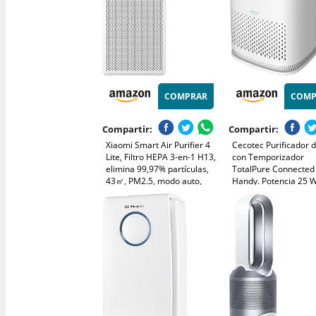
COMPRAR
COMP
Compartir:
Compartir:
Xiaomi Smart Air Purifier 4
Cecotec Purificador d
Lite, Filtro HEPA 3-en-1 H13,
con Temporizador
elimina 99,97% partículas,
TotalPure Connected
43㎡, PM2.5, modo auto,
Handy. Potencia 25 W
Consumo, 60 CADR, 
control vocal Alexa y
Etapas de filtrado, 3
Google, silencioso
Velocidades, Cobertu
dormitorio oficina
m3