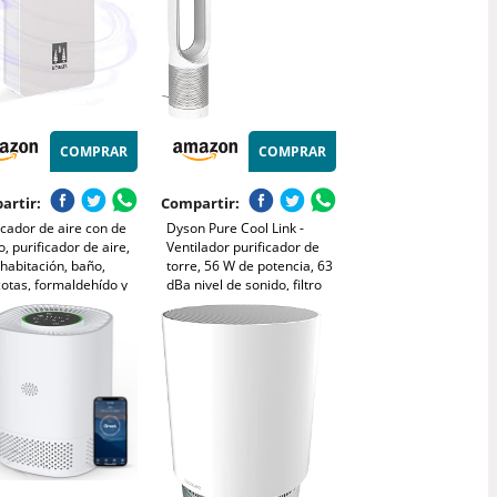
COMPRAR
COMPRAR
artir:
Compartir:
icador de aire con de
Dyson Pure Cool Link -
, purificador de aire,
Ventilador purificador de
habitación, baño,
torre, 56 W de potencia, 63
otas, formaldehído y
dBa nivel de sonido, filtro
s, alta eficiencia -
HEPA, 410 l/s, color blanco
co