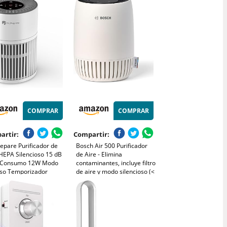
, mascotas, alergias,
65m², silencioso, inteligente
, humo y olores.
y de bajo consumo
ir ComfortPure T10i.
(AC0951/13)
COMPRAR
COMPRAR
artir:
Compartir:
epare Purificador de
Bosch Air 500 Purificador
HEPA Silencioso 15 dB
de Aire - Elimina
 Consumo 12W Modo
contaminantes, incluye filtro
so Temporizador
de aire y modo silencioso (<
na 99,97% de Polen,
25 dB(A)) - para
, Pelo de Mascotas y
habitaciones de hasta 23 m²
Prefiltro Lavable para
- con puerto de carga USB-
torios y Oficinas
C - CADR: 100 m³/h