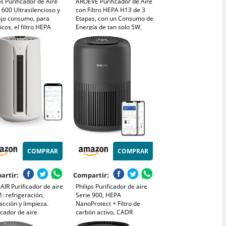
ps Purificador de Aire
AROEVE Purificador de Aire
 600 Ultrasilencioso y
con Filtro HEPA H13 de 3
ajo consumo, para
Etapas, con un Consumo de
icos, el filtro HEPA
Energía de tan solo 5W,
na el 99,97% de los
Silencioso a 22db con
aminantes, cubre hasta
Aroma, Combate el Polen,
, controlado por app,
el Humo y el Pelo de
co (AC0650/10)
Mascotas
COMPRAR
COMPRAR
artir:
Compartir:
IR Purificador de aire
Philips Purificador de aire
1: refrigeración,
Serie 900, HEPA
acción y limpieza.
NanoProtect + Filtro de
icador de aire
carbón activo, CADR
cioso HEPA para el
250m³/h para alérgicos de