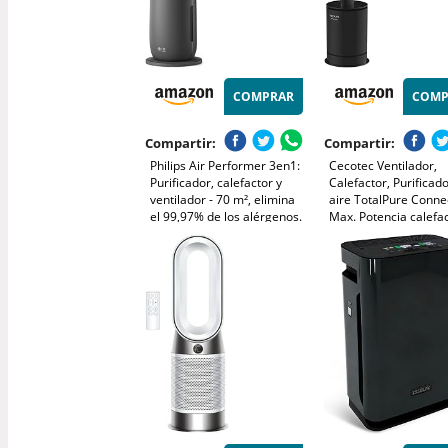
COMPRAR
COMP
Compartir:
Compartir:
Philips Air Performer 3en1:
Cecotec Ventilador,
Purificador, calefactor y
Calefactor, Purificad
ventilador - 70 m², elimina
aire TotalPure Conne
el 99,97% de los alérgenos.
Max. Potencia calefa
Filtro HEPA, Sensores
2000W, Potencia vent
inteligentes, Alexa, App.
45W, Purificador de A
Silencioso y bajo consumo
Temporizador, Pantal
(AMF870/15)
LED, 14 Velocidades,