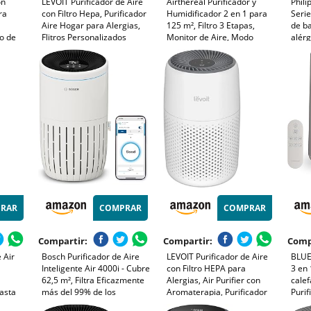
on
LEVOIT Purificador de Aire
Airthereal Purificador y
Phili
ra
con Filtro Hepa, Purificador
Humidificador 2 en 1 para
Serie
Aire Hogar para Alergias,
125 m², Filtro 3 Etapas,
de b
lo de
Flitros Personalizados
Monitor de Aire, Modo
alérg
ja de
Elimina 99,97% del Polen,
Sueño Silencioso,
elimi
y 3
Polvo, Olores de Mascotas,
Humidificador con Monitor
cont
so
Modo Sueño y
Automático de Humedad,
44m2
Temporizador
AEH300
blan
RAR
COMPRAR
COMPRAR
Compartir:
Compartir:
Comp
 Air
Bosch Purificador de Aire
LEVOIT Purificador de Aire
BLUEA
Inteligente Air 4000i - Cubre
con Filtro HEPA para
3 en 
62,5 m², Filtra Eficazmente
Alergias, Air Purifier con
calef
hasta
más del 99% de los
Aromaterapia, Purificador
Purif
 nivel
Contaminantes, Filtro de
Aire Silencioso 25dB, Bajo
silen