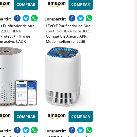
COMPRAR
COMPRAR
artir:
Compartir:
ps Purificador de aire
LEVOIT Purificador de Aire
e 2200, HEPA
con Filtro HEPA Core 300S,
rotect + Filtro de
Compatible Alexa y APP,
ón activo, CADR
Modo Inteligente, 22dB
³/h para 104m²,
Modo de Sueño Silencioso,
nas alérgicas, Ultra
Elimina 99.97% de Alergia
cioso, Filtro inteligente
Polen Ácaros Humo Pelo de
radero (AC2210/10)
Mascota, Bajo Consumo
COMPRAR
COMPRAR
artir:
Compartir: