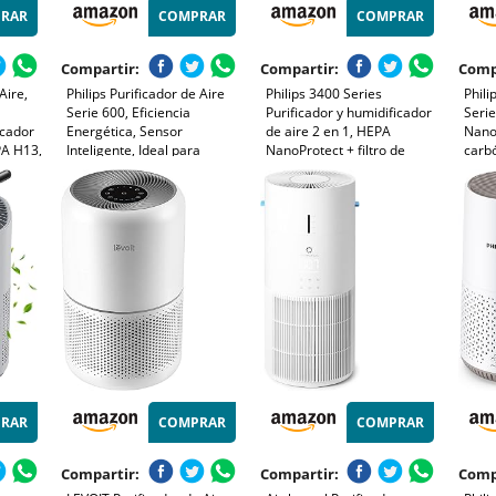
RAR
COMPRAR
COMPRAR
Compartir:
Compartir:
Comp
Aire,
Philips Purificador de Aire
Philips 3400 Series
Phili
Serie 600, Eficiencia
Purificador y humidificador
Seri
icador
Energética, Sensor
de aire 2 en 1, HEPA
NanoP
PA H13,
Inteligente, Ideal para
NanoProtect + filtro de
carb
,
Alérgicos, Filtro HEPA
carbón activo,
400m
99,97%, Cubre Hasta 44 m²,
humidificación higiénica a
Perso
ergias
Control por App Philips Air+,
650 ml/h, CADR 300 m³/h
silen
elo de
Blanco (AC0651/10)
para 78 m² (AC3421/13)
y du
 de
RAR
COMPRAR
COMPRAR
Compartir:
Compartir:
Comp