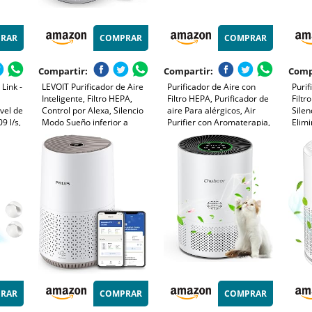
RAR
COMPRAR
COMPRAR
Compartir:
Compartir:
Comp
Link -
LEVOIT Purificador de Aire
Purificador de Aire con
Purif
Inteligente, Filtro HEPA,
Filtro HEPA, Purificador de
Filtr
ivel de
Control por Alexa, Silencio
aire Para alérgicos, Air
Sile
9 l/s,
Modo Sueño inferior a
Purifier con Aromaterapia,
Elimi
24dB, Elimina 99,97% de
Elimina de Alergia Polen
Ácaro
Alergia Polen Olor y Caspa
Olor y Caspa de Mascota,
Velo
de Mascota,Blanco
humo, Blanco
Cont
2H/4
Aler
RAR
COMPRAR
COMPRAR