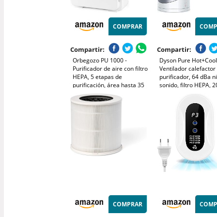
COMPRAR
COMP
Compartir:
Compartir:
Orbegozo PU 1000 -
Dyson Pure Hot+Cool 
Purificador de aire con filtro
Ventilador calefactor
HEPA, 5 etapas de
purificador, 64 dBa n
purificación, área hasta 35
sonido, filtro HEPA, 20
m2, temporizador, panel
color blanco
táctil, contra alérgenos y
olores, 45 W
COMPRAR
COMP