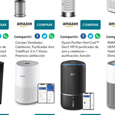
RAR
COMPRAR
COMPRAR
Compartir:
Compartir:
Comp
Cecotec Ventilador,
Dyson Purifier Hot+Cool™
KNKA 
or de
Calefactor, Purificador Aire
Gen1 HP10 purificador de
HEPA
cted
TotalPure 3 in 1 Vision.
aire y calefactor –
Habit
cción
Potencia calefacción
purificación, función
Elimi
ilación
2000W, Potencia ventilación
calefacción y refrigeración
Polen
ire,
45 W, Función purificador
(Plata)
Intel
la
Aire
Repos
 APP
Fuma
(APH