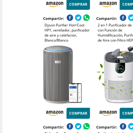
COMPRAR
COMP
Compartir:
Compartir:
Dyson Purifier Hot+Cool
2 en 1 Purificador de 
HP1, ventilador, purificador
con Función de
de aire y calefactor,
Humidificación, Purif
Blanco/Blanco
de Aire con Filtro HE
CADR 330m³/h a 80㎡
Elimina 99.97% de Al
Polen Ácaros Humo P
Mascota, 22dB Modo
Sueño
COMPRAR
COMP
Compartir:
Compartir: