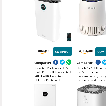
100m² en 15 minutos,
de contaminación y g
filtración del 99,97% y 7
ajuste automático
sensores inteligentes
conectable mediante
COMPRAR
COMP
Compartir:
Compartir:
Cecotec Purificador de Aire
Bosch Air 1000 Purif
TotalPure 5000 Connected.
de Aire - Elimina
400 CADR, Cobertura
contaminantes, incluy
130m3, Pantalla LED,
de aire y modo silenc
Control por Wi-Fi
25 dB(A)) - para supe
de hasta 23 m² - con
automático - CADR: 
m³/h