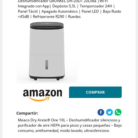
Deshumidificador GRUNKEL DH-20DT 20L/día |Wi-Fi
Integrado con App| Depósito 5,5L | Temporizador 24H |
Panel Táctil | Apagado Automático | Panel LED | Bajo Ruido
<45dB | Refrigerante R290 | Ruedas
COMPRAR
Compartir:
Meaco Dry Arete® One 10L – Deshumidificador silencioso y
purificador de aire HEPA para pisos y casas pequeñas – Bajo
consumo, antihumedad, modo lavado, ultrasilencioso