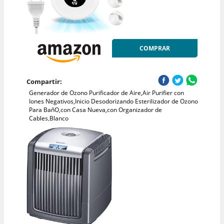
COMPRAR
Compartir:
Generador de Ozono Purificador de Aire,Air Purifier con
Iones Negativos,Inicio Desodorizando Esterilizador de Ozono
Para BañO,con Casa Nueva,con Organizador de
Cables,Blanco