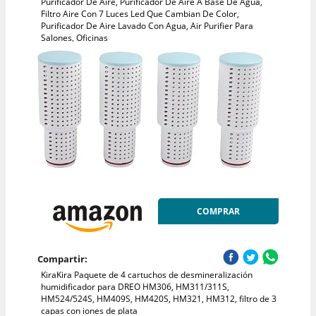
Purificador De Aire, Purificador De Aire A Base De Agua,
Filtro Aire Con 7 Luces Led Que Cambian De Color,
Purificador De Aire Lavado Con Agua, Air Purifier Para
Salones, Oficinas
COMPRAR
Compartir:
KiraKira Paquete de 4 cartuchos de desmineralización
humidificador para DREO HM306, HM311/311S,
HM524/524S, HM409S, HM420S, HM321, HM312, filtro de 3
capas con iones de plata