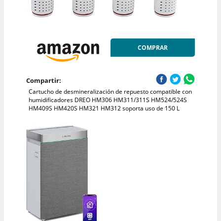
COMPRAR
Compartir:
Cartucho de desmineralización de repuesto compatible con
humidificadores DREO HM306 HM311/311S HM524/524S
HM409S HM420S HM321 HM312 soporta uso de 150 L