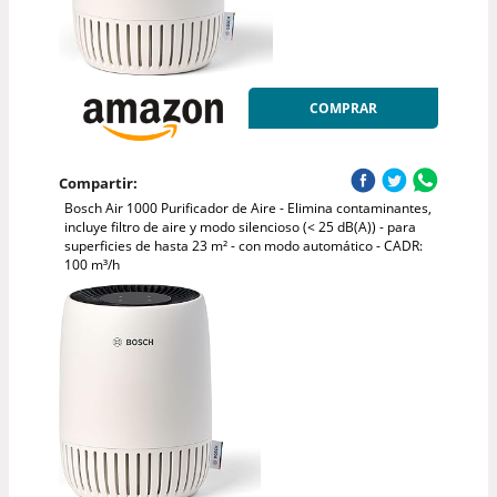
COMPRAR
Compartir:
Bosch Air 1000 Purificador de Aire - Elimina contaminantes,
incluye filtro de aire y modo silencioso (< 25 dB(A)) - para
superficies de hasta 23 m² - con modo automático - CADR:
100 m³/h