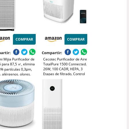
COMPRAR
COMPRAR
artir:
Compartir:
i Mijia Purificador de
Cecotec Purificador de Aire
6 para 87,5 ㎡, elimina
TotalPure 1500 Connected.
26W, 100 CADR, HEPA, 3
8% partículas 0,3μm,
Etapas de filtrado, Control
, alérgenos, olores,
por Wi-fi, 2 Modos de
 control Alexa y app,
Funcionamiento, Sensor PM
 sueño silencioso,
2,5, Cobertura 40 m3 -
co
Blanco