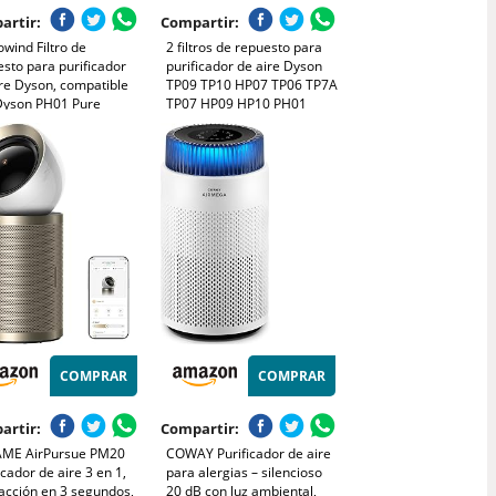
artir:
Compartir:
wind Filtro de
2 filtros de repuesto para
sto para purificador
purificador de aire Dyson
re Dyson, compatible
TP09 TP10 HP07 TP06 TP7A
Dyson PH01 Pure
TP07 HP09 HP10 PH01
dify+Cool, HP06 Pure
PH02 Air Purifier Pure Cool
Cool Cryptomic, TP06,
Humidify Fan 2 en 1 360°
, HP06, PH01, PH02,
Combi cristal H13 HEPA y
, HP07, HP09,
filtro de carbón activo
icador de
COMPRAR
COMPRAR
artir:
Compartir:
ME AirPursue PM20
COWAY Purificador de aire
icador de aire 3 en 1,
para alergias – silencioso
acción en 3 segundos,
20 dB con luz ambiental,