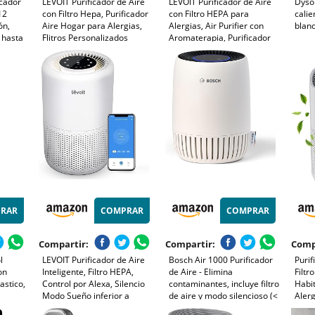
icador
LEVOIT Purificador de Aire
LEVOIT Purificador de Aire
Dyso
12
con Filtro Hepa, Purificador
con Filtro HEPA para
calie
ón,
Aire Hogar para Alergias,
Alergias, Air Purifier con
blan
s hasta
Flitros Personalizados
Aromaterapia, Purificador
,
Elimina 99,97% del Polen,
Aire Silencioso 25dB, Bajo
ata,
Polvo, Olores de Mascotas,
Consumo de Energía de 7W,
Modo Sueño y
Core Mini
Temporizador
RAR
COMPRAR
COMPRAR
Compartir:
Compartir:
Comp
l
LEVOIT Purificador de Aire
Bosch Air 1000 Purificador
Purif
on
Inteligente, Filtro HEPA,
de Aire - Elimina
Filtr
astico,
Control por Alexa, Silencio
contaminantes, incluye filtro
Habit
Modo Sueño inferior a
de aire y modo silencioso (<
Alerg
24dB, Elimina 99,97% de
25 dB(A)) - para superficies
Masc