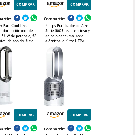
COMPRAR
COMPRAR
artir:
Compartir:
 Pure Cool Link -
Philips Purificador de Aire
lador purificador de
Serie 600 Ultrasilencioso y
, 56 W de potencia, 63
de bajo consumo, para
ivel de sonido, filtro
alérgicos, el filtro HEPA
 410 l/s, color blanco
elimina el 99,97% de los
contaminantes, cubre hasta
44m2, controlado por app,
blanco (AC0650/10)
COMPRAR
COMPRAR
artir:
Compartir: