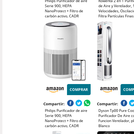
Philips Purificador de aire
Rowenta 2 en 1 Purif
Serie 900, HEPA
de Aire y Ventilador, 
NanoProtect + Filtro de
Velocidades, Oscilaci
carbón activo, CADR
Filtra Partículas Fina
250m³/h para alérgicos de
el 99,95%, Silencioso
65m², silencioso, inteligente
Mando a Distancia, Pl
y de bajo consumo
Eclipse, QU5030
(AC0951/13)
COMPRAR
COMP
Compartir:
Compartir:
Philips Purificador de aire
Dyson Tp00 Pure Coo
Serie 900, HEPA
Purificador De Aire c
NanoProtect + Filtro de
Funcion Ventilador, pl
carbón activo, CADR
Blanco
250m³/h para alérgicos de