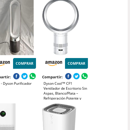
aterapia, 7.2W y 3
idades, Silencioso
ión Mejorada
COMPRAR
COMPRAR
artir:
Compartir:
- Dyson Purificador
Dyson Cool™ CF1
Ventilador de Escritorio Sin
Aspas, Blanco/Plata –
Refrigeración Potente y
Silenciosa con Tecnología
Air Multiplier™, Control por
App MyDyson™, Modo
Noche, Ahorro Energético