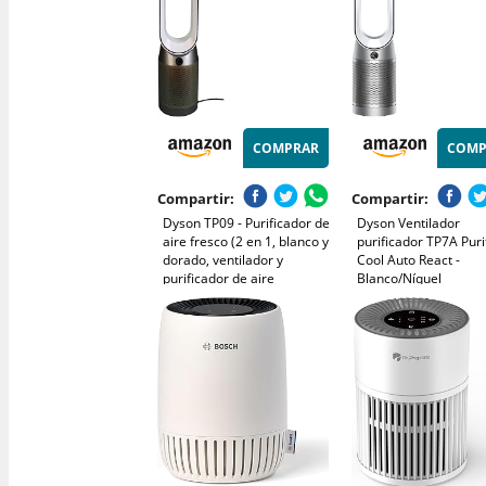
COMPRAR
COMP
Compartir:
Compartir:
Dyson TP09 - Purificador de
Dyson Ventilador
aire fresco (2 en 1, blanco y
purificador TP7A Puri
dorado, ventilador y
Cool Auto React -
purificador de aire
Blanco/Níquel
silencioso, apto para
dormitorio, alérgicos, filtro
de aire 99,5% de polvo y