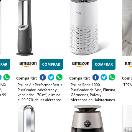
Alergia Polen Olor y Caspa
de hasta 23 m² - con modo
Arom
de Mascota,Blanco
automático - CADR: 100
Veloc
m³/h
Vers
RAR
COMPRAR
COMPRAR
Compartir:
Compartir:
Comp
INIX
Philips Air Performer 3en1:
Philips Serie 1000
TP7A 
A,
Purificador, calefactor y
Purificador de Aire, Elimina
a 99
ventilador - 70 m², elimina
Gérmenes, Polvo y
el 99,97% de los alérgenos.
Alérgenos en Habitaciones
 el
Filtro HEPA, Sensores
de hasta 78 m², CADR 300
tes,
inteligentes, Alexa, App.
m³/h, Modo de Reposo
Silencioso y bajo consumo
(AC1711/10)
ra
(AMF870/15)