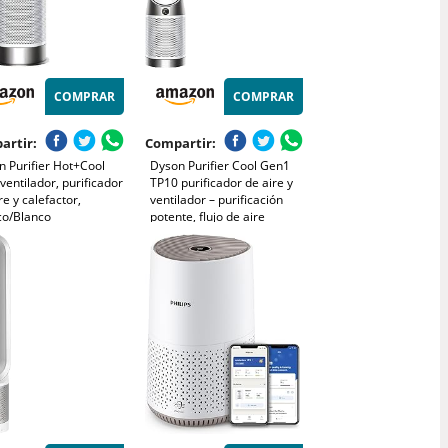
COMPRAR
COMPRAR
artir:
Compartir:
n Purifier Hot+Cool
Dyson Purifier Cool Gen1
ventilador, purificador
TP10 purificador de aire y
re y calefactor,
ventilador – purificación
co/Blanco
potente, flujo de aire
refrescante (Blanco)