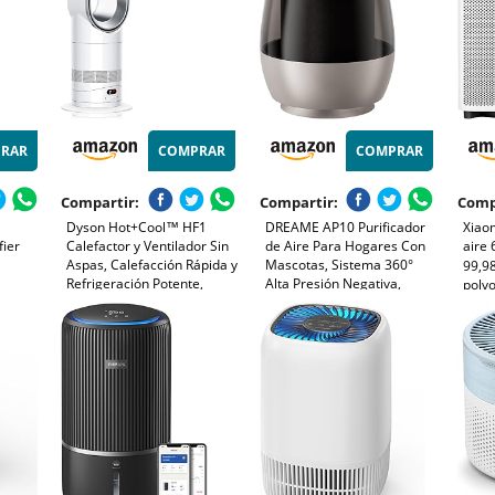
RAR
COMPRAR
COMPRAR
Compartir:
Compartir:
Comp
Dyson Hot+Cool™ HF1
DREAME AP10 Purificador
Xiaom
fier
Calefactor y Ventilador Sin
de Aire Para Hogares Con
aire 
Aspas, Calefacción Rápida y
Mascotas, Sistema 360°
99,9
Refrigeración Potente,
Alta Presión Negativa,
polvo
Control por App y Mando,
Purificación 5 Etapas Que
humo,
Precalentamiento,
Captura Pelo y Olores,
modo
Silencioso y Eficiente
Transparente, Tapa Curva,
blan
Luz Eco, Control Con App