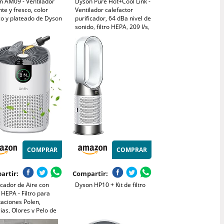
n AM09 - Ventilador
Dyson Pure Hot+Cool Link -
nte y fresco, color
Ventilador calefactor
co y plateado de Dyson
purificador, 64 dBa nivel de
sonido, filtro HEPA, 209 l/s,
color blanco
COMPRAR
COMPRAR
artir:
Compartir:
icador de Aire con
Dyson HP10 + Kit de filtro
o HEPA - Filtro para
aciones Polen,
ias, Olores y Pelo de
otas, con Esponja de