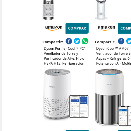
COMPRAR
COMP
Compartir:
Compartir:
Dyson Purifier Cool™ PC1
Dyson Cool™ AM07
Ventilador de Torre y
Ventilador de Torre S
Purificador de Aire, Filtro
Aspas – Refrigeració
HEPA H13, Refrigeración
Potente con Air Mult
Potente, Control por App y
para Espacios Grand
Mando, Sin Aspas,
Funcionamiento Silen
Oscilación 350°, Blanco
10 Velocidades, Oscil
de 70°, Control Remo