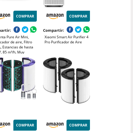
COMPRAR
COMPRAR
artir:
Compartir:
ta Pure Air Mini,
Xiaomi Smart Air Purifier 4
icador de aire, Filtro
Pro Purificador de Aire
, Estancias de hasta
², 85 m³/h, Muy
cioso, Reduce malos
s, Motor Effitech,
co y azul, PU1520F0
COMPRAR
COMPRAR