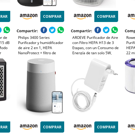
RAR
COMPRAR
COMPRAR
Compartir:
Compartir:
Comp
or de
Philips 3400 Series
AROEVE Purificador de Aire
Rowen
 15 dB
Purificador y humidificador
con Filtro HEPA H13 de 3
Purif
Modo
de aire 2 en 1, HEPA
Etapas, con un Consumo de
HEPA
r
NanoProtect + filtro de
Energía de tan solo 5W,
22 m
len,
carbón activo,
Silencioso a 22db con
silen
tas y
humidificación higiénica a
Aroma, Combate el Polen,
olore
le para
650 ml/h, CADR 300 m³/h
el Humo y el Pelo de
Blan
s
para 78 m² (AC3421/13)
Mascotas
RAR
COMPRAR
COMPRAR