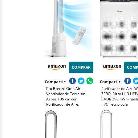
65m², silencioso, inteligente
y de bajo consumo
(AC0950/10)
COMPRAR
COMP
Compartir:
Compartir:
Pro Breeze OmniAir
Purificador de Aire W
Ventilador de Torre sin
ZERO, Filtro H13 HEP
Aspas 105 cm con
CADR 390 m³/h (hast
Purificador de Aire,
m²). Tecnología
Oscilación 75°, Ultra
PlasmaWave. Reduce
Silencioso, Mando a
99,999% Contaminan
Distancia, Filtro HEPA,
Alergias y Olores.
Pantalla LED, 10
Temporizador 8h. Pa
Velocidades y 5 Modos
Salones & Oficinas