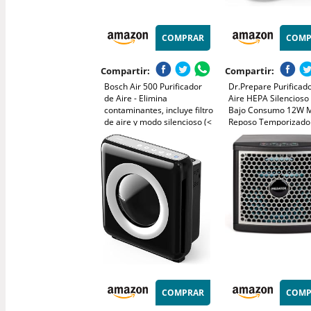
COMPRAR
COMP
Compartir:
Compartir:
Bosch Air 500 Purificador
Dr.Prepare Purificad
de Aire - Elimina
Aire HEPA Silencioso
contaminantes, incluye filtro
Bajo Consumo 12W 
de aire y modo silencioso (<
Reposo Temporizado
25 dB(A)) - para
Elimina 99,97% de Po
habitaciones de hasta 23 m²
Polvo, Pelo de Masco
- con puerto de carga USB-
Humo Prefiltro Lavab
C - CADR: 100 m³/h
Dormitorios y Oficina
COMPRAR
COMP