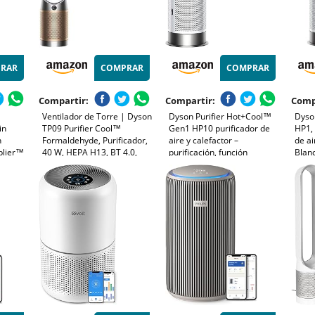
RAR
COMPRAR
COMPRAR
Compartir:
Compartir:
Comp
Ventilador de Torre | Dyson
Dyson Purifier Hot+Cool™
Dyso
in
TP09 Purifier Cool™
Gen1 HP10 purificador de
HP1, 
n
Formaldehyde, Purificador,
aire y calefactor –
de ai
iplier™
40 W, HEPA H13, BT 4.0,
purificación, función
Blan
es,
WiFi, Oro
calefacción y refrigeración
cioso,
(Plata)
ación
to