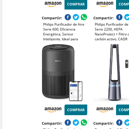
COMPRAR
COMP
Compartir:
Compartir:
Philips Purificador de Aire
Philips Purificador de
Serie 600, Eficiencia
Serie 2200, HEPA
Energética, Sensor
NanoProtect + Filtro 
Inteligente, Ideal para
carbón activo, CADR
Alérgicos, Filtro HEPA
400m³/h para 104m²,
99,97%, Cubre Hasta 44 m²,
Personas alérgicas, U
Control por App Philips Air+,
silencioso, Filtro inte
Blanco (AC0651/10)
y duradero (AC2210/
COMPRAR
COMP
Compartir:
Compartir: