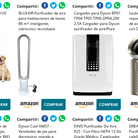
Compartir:
Compartir:
Comp
41UV
BLUEAIR Purificador de aire
Cargador para Dyson BP01
Lauko
para habitaciones de hasta
TP04 TP05 TP06 DP04,20V
repue
86 m²: inteligente,
2.5A Cargador para Dyson
de ai
silencioso, tecnología
purificador de aire/Pure
con 
40m²
HEPASilent, elimina
Cool Air Purifier,Adaptador
Humi
alérgenos, caspa de
para Dyson purificador de
Hot+
umos,
mascotas, humo, polvo y
aire
TP09
Mando
moho - Blue Pure 3350i Max
TP07
purif
RAR
COMPRAR
COMPRAR
Compartir:
Compartir:
Comp
r de
Dyson Cool AM07 -
EVVO Purificador De Aire
DREA
gar,
Ventilador de pie para
P25 - Con Filtro HEPA 13 De
Purif
r WiFi
dormitorio, mando a
Grado Médico, Catalizador
calef