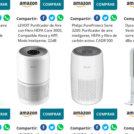
RAR
COMPRAR
COMPRAR
Compartir:
Compartir:
Comp
 aire
LEVOIT Purificador de Aire
Philips PureProtect Serie
Dyson
con Filtro HEPA Core 300S,
3200: Purificador de aire
Venti
de
Compatible Alexa y APP,
inteligente, HEPA y filtro de
torre
Modo Inteligente, 22dB
carbón activo, CADR 500
dBa n
Modo de Sueño Silencioso,
m³/h para 130 m²,
HEPA,
ltra
Elimina 99.97% de Alergia
ultrasilencioso, captura el
ligente
Polen Ácaros Humo Pelo de
99,97% de alérgenos, App
10)
Mascota, Bajo Consumo
conectada (AC3210/12)
RAR
COMPRAR
COMPRAR
Compartir:
Compartir:
Comp