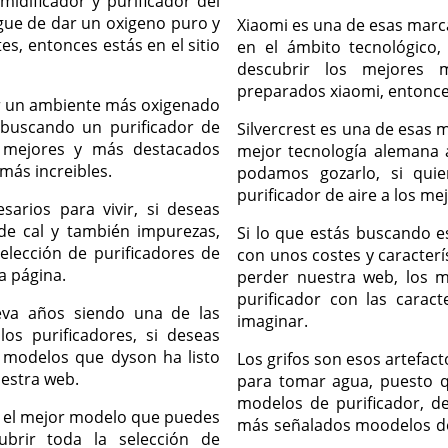
idificador y purificador del
rgue de dar un oxigeno puro y
Xiaomi es una de esas marc
es, entonces estás en el sitio
en el ámbito tecnológico,
descubrir los mejores 
preparados xiaomi, entonce
ir un ambiente más oxigenado
 buscando un purificador de
Silvercrest es una de esas 
s mejores y más destacados
mejor tecnología alemana 
más increibles.
podamos gozarlo, si qui
purificador de aire a los me
arios para vivir, si deseas
 de cal y también impurezas,
Si lo que estás buscando 
elección de purificadores de
con unos costes y caracterí
a página.
perder nuestra web, los m
purificador con las carac
va años siendo una de las
imaginar.
os purificadores, si deseas
 modelos que dyson ha listo
Los grifos son esos artefac
uestra web.
para tomar agua, puesto q
modelos de purificador, d
es el mejor modelo que puedes
más señalados moodelos de 
ubrir toda la selección de
.