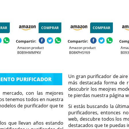
RAR
COMPRAR
COMPRAR
Compartir:
Compartir:
Comp
Amazon product
Amazon product
Amaz
B0B9HMMPKV
B08KPHSY69
B09
Un gran purificador de aire
MENTO PURIFICADOR
más destacada forma de re
descubrir los meojres mode
l mercado, con las mejores
te pierdas nuestra página w
los tenemos todos en nuestra
odelos de purificador que te
Si estás buscando la últim
purificadores, entonces no
web, descubre todos los m
los que llevan años estando
destacados que te puedas i