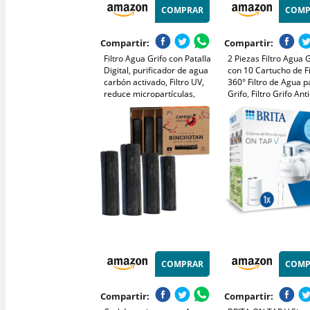
COMPRAR
COMP
Compartir:
Compartir:
Filtro Agua Grifo con Patalla
2 Piezas Filtro Agua G
Digital, purificador de agua
con 10 Cartucho de Fi
carbón activado, Filtro UV,
360° Filtro de Agua p
reduce micropartículas,
Grifo, Filtro Grifo Anti
metales y sustancias que
Filtros de Agua para 
afectan el sabor, un
Filtros Agua Grifo pa
cartucho 1000 Litros
Cocina Fregadero Ba
COMPRAR
COMP
Compartir:
Compartir: