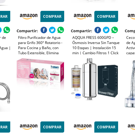
RAR
COMPRAR
COMPRAR
Compartir:
Compartir:
Comp
r de
Filtro Purificador de Agua
AQQUA FRESS 600GPD –
Cecot
para Grifo 360° Rotatorio -
Ósmosis Inversa Sin Tanque
de A
 Agua |
Para Cocina y Baño, con
10 Etapas | Instalación 15
Activ
Tubo Extensible, Elimina
min | Cambio Filtros 1 Click
capas
 y
Cloro, Fluoruro, Metales
| Funciona con o sin
Capa
 y
Pesados y Cal (Agua Dura)
Electricidad y Desagüe |
filtr
cia y
Marca España
3 Fil
ble |
RAR
COMPRAR
COMPRAR