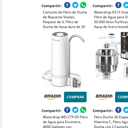
Compartir:
Compartir:
Cartucho de Filtro de Ducha
Waterdrop AS13 Sis
de Repuesto Voolan,
Filtro de Agua para D
Paquete de 4, Filtro de
30.000 litros Purifica
Ducha de Agua dura de 20
Agua de Acero Inoxid
Etapas para Eliminar Cloro
de 5+1 Grado, Certif
y Metales Pesados,
NSF/ANSI 42, Reduce
Suavizante de Agua
Plomo, Cloro, Sabore
Olores
COMPRAR
COMP
Compartir:
Compartir:
Waterdrop WD-CTF-05 Filtro
Filtro Ducha 36 Etap
de Agua para Encimera,
Vitamina C, Filtro Ag
4000 Galones con
Ducha con 2 Cartuch