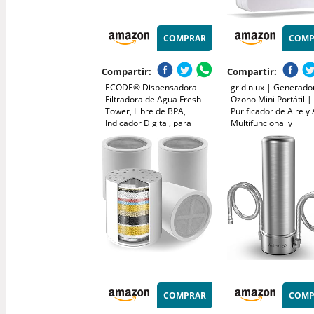
COMPRAR
COMP
Compartir:
Compartir:
ECODE® Dispensadora
gridinlux | Generado
Filtradora de Agua Fresh
Ozono Mini Portátil |
Tower, Libre de BPA,
Purificador de Aire y
Indicador Digital, para
Multifuncional y
Nevera, Incluye Filtro
Desinfectante | Filtra
purificador Compatible,
Neutraliza alérgenos
Capacidad de 9.5L, Larga
Malos olores | Poten
Duración - Water Filter jug
duración Personaliza
10W
COMPRAR
COMP