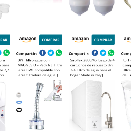
RAR
COMPRAR
COMPRAR
Compartir:
Compartir:
Comp
dora
BWT filtro agua con
Siroflex 2800/4S Juego de 4
K5.1 
a para
MAGNESIO – Pack 6 | Filtro
cartuchos de repuesto Uni
Comp
de 2,7
jarra BWT compatible con
3-A Filtro de agua para el
Ultra
bón
jarra filtradora de agua |
hogar Made in Italy|
del F
Purificador eficaz | Filtra
Purificador de agua del
Cart
rra y
cal, cloro y metales | Desde
grifo, filtro de agua del grifo
Filtr
 -
dureza de 15 °dH
para la cocina | Eliminación
Preci
de cloro
Micr