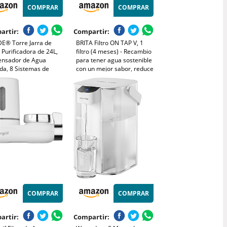
COMPRAR
COMPRAR
artir:
Compartir:
E® Torre Jarra de
BRITA Filtro ON TAP V, 1
Purificadora de 24L,
filtro (4 meses) - Recambio
ensador de Agua
para tener agua sostenible
ada, 8 Sistemas de
con un mejor sabor, reduce
ado, Filtro Cerámico,
pequeñas partículas,
n, Piedras Naturales,
metales y sustancias que
 Purificadora, Aqua
alteran el sabor
r Tower
COMPRAR
COMPRAR
artir:
Compartir: