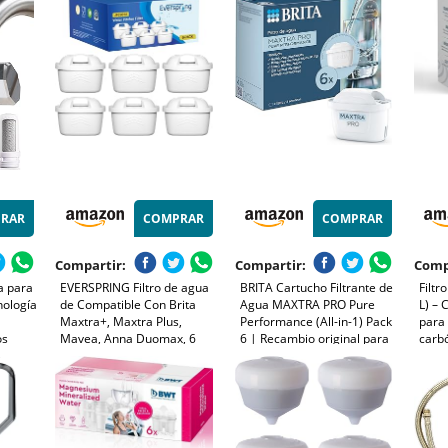
iltra
sustancias – Filtro de 7
Intercambio Iónico, Jarra y
tales
Etapas – Filtro Reutilizable y
Juego de 6 Cartuchos - Azul
Sostenible
RAR
COMPRAR
COMPRAR
Compartir:
Compartir:
Comp
a para
EVERSPRING Filtro de agua
BRITA Cartucho Filtrante de
Filt
nología
de Compatible Con Brita
Agua MAXTRA PRO Pure
L) –
Maxtra+, Maxtra Plus,
Performance (All-in-1) Pack
para 
os
Mavea, Anna Duomax, 6
6 | Recambio original para
carbó
rbono -
piezas
todas las jarras BRITA para
antic
acterias
agua de sabor puro - filtra
micro
PFAS, cloro, cal y metales
pesad
filtro