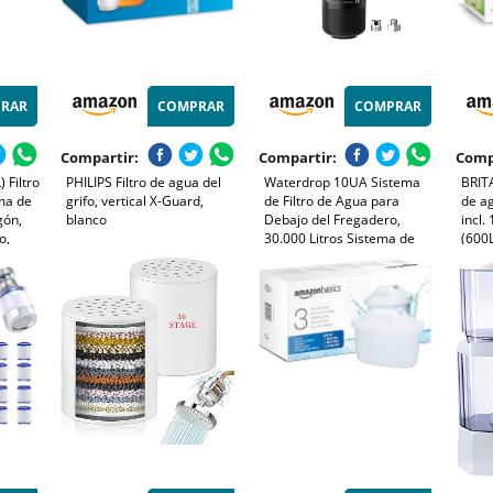
RAR
COMPRAR
COMPRAR
Compartir:
Compartir:
Comp
 Filtro
PHILIPS Filtro de agua del
Waterdrop 10UA Sistema
BRITA
ma de
grifo, vertical X-Guard,
de Filtro de Agua para
de a
gón,
blanco
Debajo del Fregadero,
incl.
o,
30.000 Litros Sistema de
(600L
Filtro
Filtrado de Agua de Alta
agua 
Capacidad, Certificado
reduc
NSF/ANSI 42, Reduce el
cuent
99,99% de Plomo, Cloro,
capa
Mal Sabor