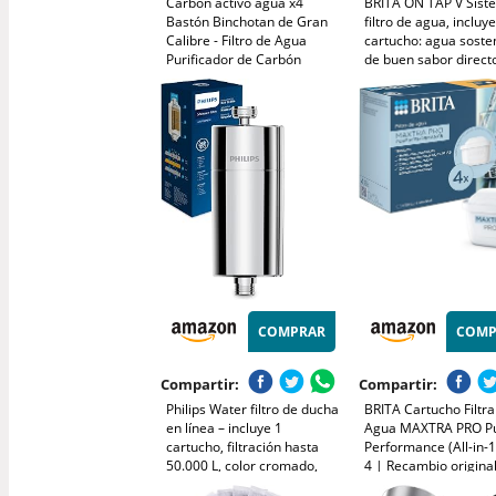
Carbón activo agua x4
BRITA ON TAP V Sist
Bastón Binchotan de Gran
filtro de agua, incluye
Calibre - Filtro de Agua
cartucho: agua sosten
Purificador de Carbón
de buen sabor direct
Activo de Madera Vegetal
grifo, reduce
Orgánica - Recarga para
micropartículas, PFAS
Jarra Filtrante, Purificador
metales y sustancias
de Agua de Grifo, Botella
afectan el sabor.
COMPRAR
COMP
Compartir:
Compartir:
Philips Water filtro de ducha
BRITA Cartucho Filtr
en línea – incluye 1
Agua MAXTRA PRO P
cartucho, filtración hasta
Performance (All-in-1
50.000 L, color cromado,
4 | Recambio origina
reduce cloro hasta un 99%,
todas las jarras BRIT