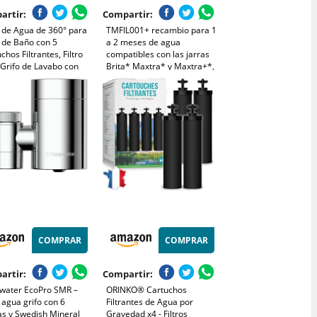
artir:
Compartir:
o de Agua de 360° para
TMFIL001+ recambio para 1
 de Baño con 5
a 2 meses de agua
chos Filtrantes, Filtro
compatibles con las jarras
 Grifo de Lavabo con
Brita* Maxtra* y Maxtra+*,
 Extensible para
1 filtro de agua purifica de
a y Baño, que elimina
100 a 200 litros de agua.
, fluoruro, metales
dos y agua dura.
COMPRAR
COMPRAR
artir:
Compartir:
water EcoPro SMR –
ORINKO® Cartuchos
o agua grifo con 6
Filtrantes de Agua por
as y Swedish Mineral
Gravedad x4 - Filtros