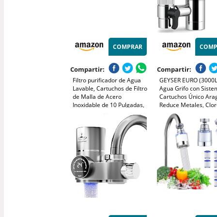
COMPRAR
COMP
Compartir:
Compartir:
Filtro purificador de Agua
GEYSER EURO (3000L)
Lavable, Cartuchos de Filtro
Agua Grifo con Siste
de Malla de Acero
Cartuchos Único Ara
Inoxidable de 10 Pulgadas,
Reduce Metales, Clor
precisión de Filtro de 40
Bacterias, Pesticidas, 
micras
de Agua para Grifo
(Cartucho de 3000 l
Incluido)