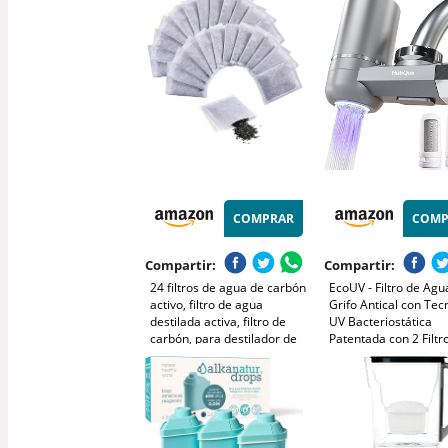
fácil de instalar, compatible
agua de sabor puro - f
con la mayoría de duchas
PFAS, cloro, cal y me
COMPRAR
COMP
Compartir:
Compartir:
24 filtros de agua de carbón
EcoUV - Filtro de Agu
activo, filtro de agua
Grifo Antical con Tec
destilada activa, filtro de
UV Bacteriostática
carbón, para destilador de
Patentada con 2 Filtr
agua
Antical y Fibra de Ca
Elimina Cal, Cloro, B