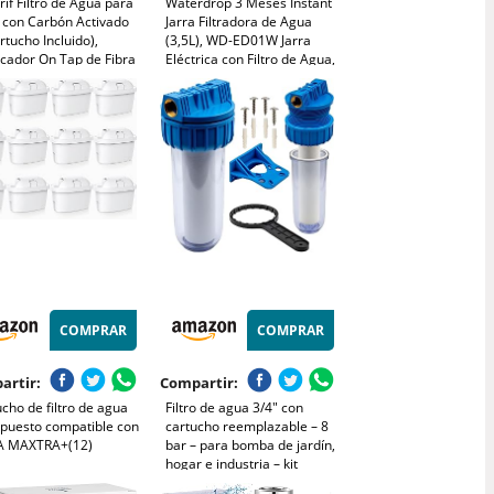
rif Filtro de Agua para
Waterdrop 3 Meses Instant
o con Carbón Activado
Jarra Filtradora de Agua
rtucho Incluido),
(3,5L), WD-ED01W Jarra
icador On Tap de Fibra
Eléctrica con Filtro de Agua,
Reduce Cloro, PFAS,
Reducir 35+ Sustancias,
mentos y Mal Sabor,
Dispensador Filtro de Agua,
 Instalación, Blanco,
Preserva Minerales, Blanco
007
(Filtro: WD-EDF)
COMPRAR
COMPRAR
artir:
Compartir:
cho de filtro de agua
Filtro de agua 3/4" con
epuesto compatible con
cartucho reemplazable – 8
A MAXTRA+(12)
bar – para bomba de jardín,
hogar e industria – kit
completo con soporte y