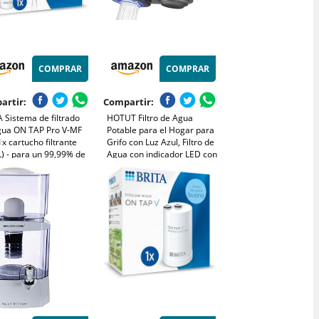
COMPRAR
COMPRAR
artir:
Compartir:
 Sistema de filtrado
HOTUT Filtro de Agua
gua ON TAP Pro V-MF
Potable para el Hogar para
 1x cartucho filtrante
Grifo con Luz Azul, Filtro de
) - para un 99,99% de
Agua con indicador LED con
libre de bacterias,
1 Cartuchos de Fibra de
iendo PFAS, incl.
Carbono, Elimina el Cloro
a atrás digital LCD de
cidad