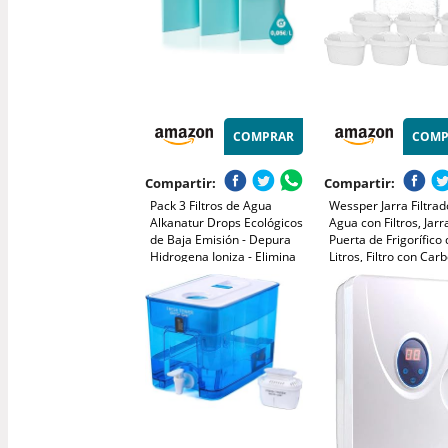
COMPRAR
COMP
Compartir:
Compartir:
Pack 3 Filtros de Agua
Wessper Jarra Filtra
Alkanatur Drops Ecológicos
Agua con Filtros, Jarr
de Baja Emisión - Depura
Puerta de Frigorífico 
Hidrogena Ioniza - Elimina
Litros, Filtro con Car
Cloro Metales Pesados
Activo y Resina de
Añade Magnesio pH 9 -
Intercambio Iónico, Ja
Cartuchos Libres de Tóxicos
Juego de 6 Cartuchos
- ALKANATUR
Negro