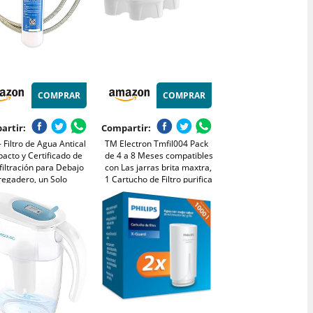
COMPRAR
COMPRAR
artir:
Compartir:
- Filtro de Agua Antical
TM Electron Tmfil004 Pack
acto y Certificado de
de 4 a 8 Meses compatibles
filtración para Debajo
con Las jarras brita maxtra,
regadero, un Solo
1 Cartucho de Filtro purifica
ucho 3 en 1, Máxima
de 100 a 200 litros de Agua,
ación y Ahorro,
Plastic, 4 Unidades
sión de Filtrado 0.01
as