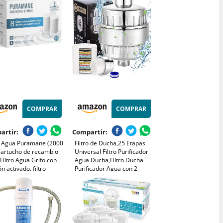
llave
COMPRAR
COMPRAR
artir:
Compartir:
ro Agua Puramane (2000
Filtro de Ducha,25 Etapas
 Cartucho de recambio
Universal Filtro Purificador
Filtro Agua Grifo con
Agua Ducha,Filtro Ducha
n activado, filtro
Purificador Agua con 2
al. Reduce
Cartuchos,Filtro Ducha Alta
partículas, metales
Presion Eliminar Cloro
os y cal. Incluye 2
Fluoruro,elimina irritantes
s.
perjudiciales piel