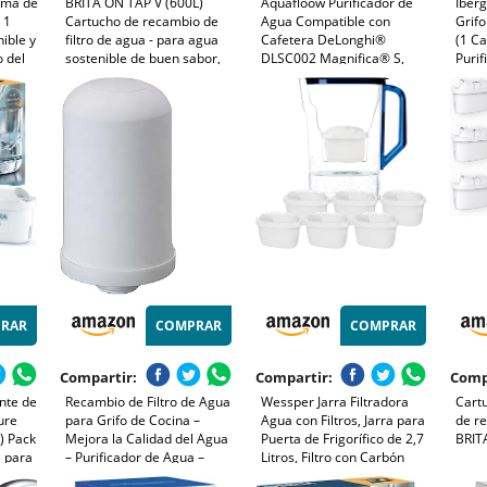
ema de
BRITA ON TAP V (600L)
Aquafloow Purificador de
Iberg
 1
Cartucho de recambio de
Agua Compatible con
Grif
ible y
filtro de agua - para agua
Cafetera DeLonghi®
(1 Ca
o del
sostenible de buen sabor,
DLSC002 Magnifica® S,
Purif
reduce las micro partículas,
Eletta®, Dinamica®,
que 
,
PFAS, los metales pesados y
PrimaDonna® y Serie
Sedi
 que
otras sustancias que
ECAM – Cartucho Filtrante
Fácil
alteran el sabor
para Máquina de Café y
M91
Espresso (6x)
RAR
COMPRAR
COMPRAR
Compartir:
Compartir:
Comp
ante de
Recambio de Filtro de Agua
Wessper Jarra Filtradora
Cartu
ure
para Grifo de Cocina –
Agua con Filtros, Jarra para
de r
) Pack
Mejora la Calidad del Agua
Puerta de Frigorífico de 2,7
BRIT
l para
– Purificador de Agua –
Litros, Filtro con Carbón
A para
Filtra más de 100
Activo y Resina de