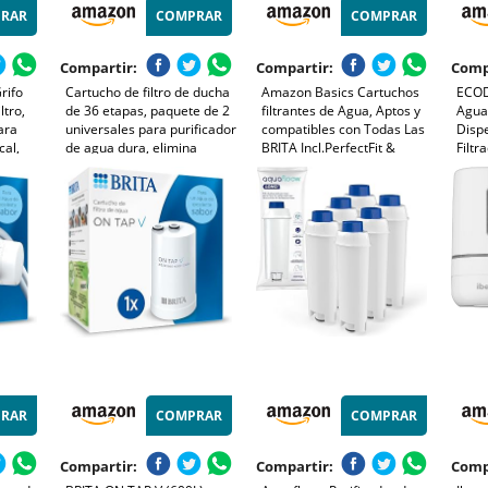
RAR
COMPRAR
COMPRAR
Compartir:
Compartir:
Comp
rifo
Cartucho de filtro de ducha
Amazon Basics Cartuchos
ECOD
ltro,
de 36 etapas, paquete de 2
filtrantes de Agua, Aptos y
Agua 
ara
universales para purificador
compatibles con Todas Las
Disp
cal,
de agua dura, elimina
BRITA Incl.PerfectFit &
Filtr
Grifo,
Jarras, 3 Unidad
Filtr
ra
Carbo
ño
Jarra
Filte
RAR
COMPRAR
COMPRAR
Compartir:
Compartir:
Comp