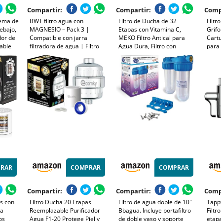
Compartir:
Compartir:
Comp
tema de
BWT filtro agua con
Filtro de Ducha de 32
Filtr
ebajo,
MAGNESIO – Pack 3 |
Etapas con Vitamina C,
Grifo
dor de
Compatible con jarra
MEKO Filtro Antical para
Cartu
able
filtradora de agua | Filtro
Agua Dura, Filtro con
para
icado
jarra BWT | Purificador
Cartuchos Reemplazables
Tubo
doméstico | Reduce cal,
de Purificación Multietapa
Cocin
s y
cloro y metales | Hasta
para Eliminar Cal, Cloro
cloro
dureza de 14,9 °dH
Residual (Plata)
pesa
RAR
COMPRAR
COMPRAR
Compartir:
Compartir:
Comp
as con
Filtro Ducha 20 Etapas
Filtro de agua doble de 10"
Tapp
ua
Reemplazable Purificador
Bbagua. Incluye portafiltro
Filtr
os
Agua F1-20 Protege Piel y
de doble vaso y soporte
etap