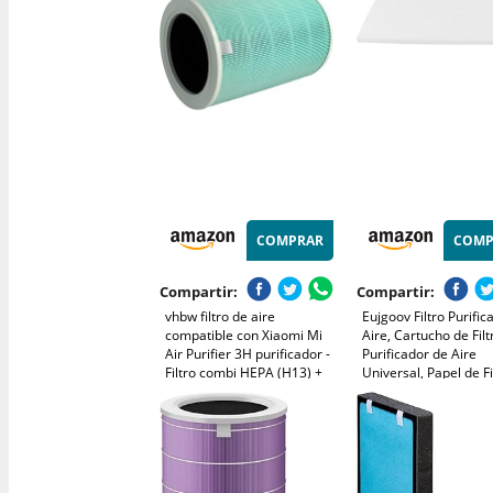
HEPA NanoProtect, 12
Captura cabello, polv
meses de duración,
humo, polen, caspa, 
negro/blanco (FY0900/30)
y COV
COMPRAR
COMP
Compartir:
Compartir:
vhbw filtro de aire
Eujgoov Filtro Purific
compatible con Xiaomi Mi
Aire, Cartucho de Filt
Air Purifier 3H purificador -
Purificador de Aire
Filtro combi HEPA (H13) +
Universal, Papel de Fi
carbón activo
HEPA, Filtro Pet