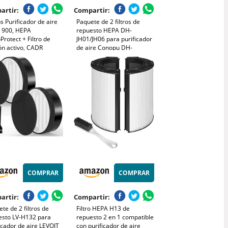
artir:
Compartir:
ps Purificador de aire
Paquete de 2 filtros de
e 900, HEPA
repuesto HEPA DH-
rotect + Filtro de
JH01/JH06 para purificador
ón activo, CADR
de aire Conopu DH-
³/h para alérgicos de
JH01/DH-JH06, filtro
 silencioso, inteligente
purificador de aire Conopu,
 bajo consumo
filtración de carbón activo
951/13)
en 4 etapas
COMPRAR
COMPRAR
artir:
Compartir:
te de 2 filtros de
Filtro HEPA H13 de
esto LV-H132 para
repuesto 2 en 1 compatible
icador de aire LEVOIT
con purificador de aire