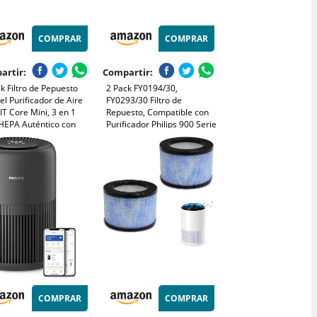
COMPRAR
COMPRAR
artir:
Compartir:
k Filtro de Pepuesto
2 Pack FY0194/30,
el Purificador de Aire
FY0293/30 Filtro de
T Core Mini, 3 en 1
Repuesto, Compatible con
HEPA Auténtico con
Purificador Philips 900 Serie
o de Carbón Activado,
de Aire AC0830/10,
ro de pieza: Core
AC0820/10, AC0819/10 y
-RF
AC0951/13, Filtro HEPA 3 en
1
COMPRAR
COMPRAR