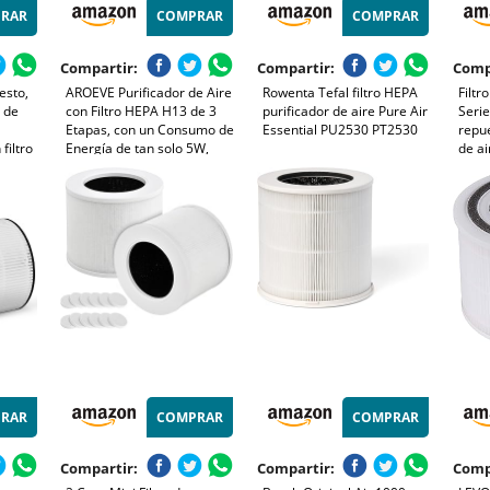
RAR
COMPRAR
COMPRAR
Compartir:
Compartir:
Comp
esto,
AROEVE Purificador de Aire
Rowenta Tefal filtro HEPA
Filtr
r de
con Filtro HEPA H13 de 3
purificador de aire Pure Air
Serie
Etapas, con un Consumo de
Essential PU2530 PT2530
repue
filtro
Energía de tan solo 5W,
de a
otect.
Silencioso a 22db con
3 en
el
Aroma, Combate el Polen,
H13 +
el Humo y el Pelo de
de fi
Mascotas
(paqu
RAR
COMPRAR
COMPRAR
Compartir:
Compartir:
Comp