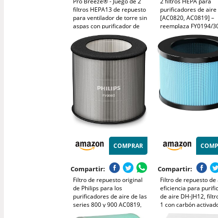
Pro Breeze® - Juego de 2
2 filtros HEPA para
filtros HEPA13 de repuesto
purificadores de aire 
para ventilador de torre sin
[AC0820, AC0819] –
aspas con purificador de
reemplaza FY0194/30
aire (PB-F-22FW)
filtro de repuesto par
limpio y alergias
COMPRAR
COMP
Compartir:
Compartir:
Filtro de repuesto original
Filtro de repuesto de 
de Philips para los
eficiencia para purif
purificadores de aire de las
de aire DH-JH12, filtr
series 800 y 900 AC0819,
1 con carbón activad
AC0820, AC0920, AC0921,
alto rendimiento y pre