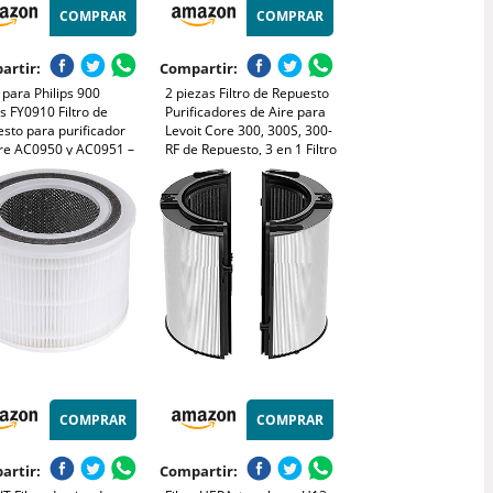
COMPRAR
COMPRAR
artir:
Compartir:
o para Philips 900
2 piezas Filtro de Repuesto
s FY0910 Filtro de
Purificadores de Aire para
sto para purificador
Levoit Core 300, 300S, 300-
ire AC0950 y AC0951 –
RF de Repuesto, 3 en 1 Filtro
 1 HEPA NanoProtect
H13 HEPA Filtros de Carbón
 carbón activo + capa
Activado, elimina el 99% del
bra, FY0910/30
polvo y las partículas
ete de 2)
COMPRAR
COMPRAR
artir:
Compartir: