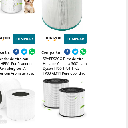
COMPRAR
COMPRAR
artir:
Compartir:
icador de Aire con
SPARES2GO Filtro de Aire
o HEPA, Purificador de
Hepa de Cristal a 360° para
Para alérgicos, Air
Dyson TP00 TP01 TP02
ier con Aromaterapia,
TP03 AM11 Pure Cool Link
na de Alergia Polen
Torre Purificadora de Aire
 y Caspa de Mascota,
, Blanco