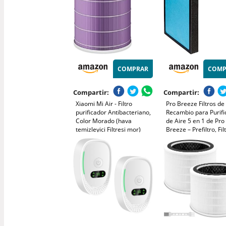
COMPRAR
COMP
Compartir:
Compartir:
Xiaomi Mi Air - Filtro
Pro Breeze Filtros de
purificador Antibacteriano,
Recambio para Purifi
Color Morado (hava
de Aire 5 en 1 de Pro
temizleyici Filtresi mor)
Breeze – Prefiltro, Fil
HEPA, Filtro de Carb
Activado y Filtro Cata
de Frío