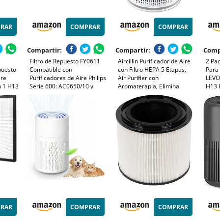
RAR
COMPRAR
COMPRAR
Compartir:
Compartir:
Comp
e
Filtro de Repuesto FY0611
Aircillin Purificador de Aire
2 Pac
epuesto
Compatible con
con Filtro HEPA 5 Etapas,
Para 
ire
Purificadores de Aire Philips
Air Purifier con
LEVOI
n 1 H13
Serie 600: AC0650/10 y
Aromaterapia, Elimina
H13 
AC0651/10, Número de
99.97% Polen, Caspa, Humo
Filtr
 hasta
Pieza FY0611/30, Paquete
y Olores, Silencio 25dB
núme
polen,
de 2 Filtros H13 True HEPA
Modo Sueño,
Mini
+ 2 Cepillos de Limpieza
Temporizador, Luz, Bajo
Consumo 12W
RAR
COMPRAR
COMPRAR