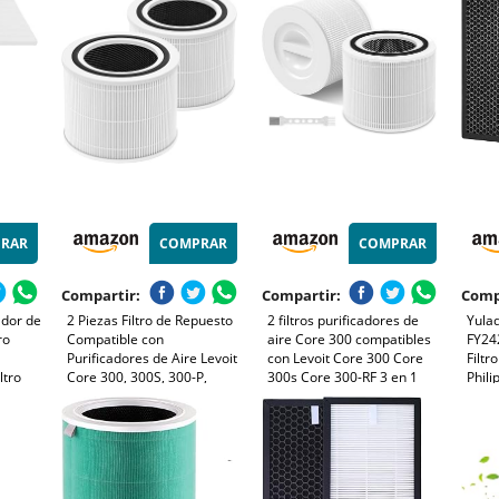
o,
Polvo, Polen, Humo y
AC0820/30, AC0820/10,
Intel
olores
Olores, 3 Luces Nocturnas,
AC0819/10, código de
Repos
Temporizador, para Hogar
artículo FY0194/30
Fuma
y Dormitorio
(APH
RAR
COMPRAR
COMPRAR
Compartir:
Compartir:
Comp
ador de
2 Piezas Filtro de Repuesto
2 filtros purificadores de
Yulad
ro
Compatible con
aire Core 300 compatibles
FY24
Purificadores de Aire Levoit
con Levoit Core 300 Core
Filtr
ltro
Core 300, 300S, 300-P,
300s Core 300-RF 3 en 1
Phil
P350, 3 en 1 con Filtro HEPA
H13 HEPA carbón activado,
AC28
H13, Filtro de Carbón
limpia hasta un 99,98% de
9seri
Activado y Prefiltro,
polvo, polen, alérgenos
de Pu
Repuesto Core 300-RF
para alérgicos y
Filtr