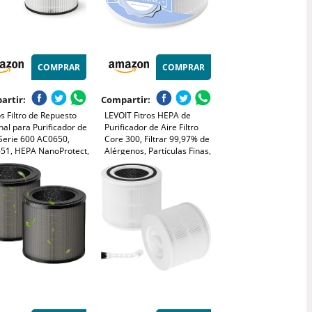
COMPRAR
COMPRAR
artir:
Compartir:
ps Filtro de Repuesto
LEVOIT Fitros HEPA de
nal para Purificador de
Purificador de Aire Filtro
 Serie 600 AC0650,
Core 300, Filtrar 99,97% de
51, HEPA NanoProtect,
Alérgenos, Partículas Finas,
ses de Vida Útil
Tabaco, Humo, Polvo, Polen,
611/30)
Core 300S-RF