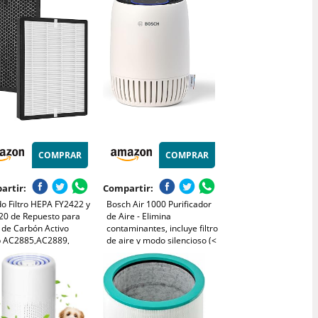
igente, Modo Auto y
99,97% Polvo, Polen y
o, Ideal para
Olores, Duradero
dores y Mascotas
3000)
COMPRAR
COMPRAR
artir:
Compartir:
o Filtro HEPA FY2422 y
Bosch Air 1000 Purificador
20 de Repuesto para
de Aire - Elimina
o de Carbón Activo
contaminantes, incluye filtro
ip AC2885,AC2889,
de aire y modo silencioso (<
87,AC2882,AC3829,
25 dB(A)) - para superficies
es 2000 y 3000, Filtro
de hasta 23 m² - con modo
rificador de Aire 1
automático - CADR: 100
o Hepa y Carbón Activo
m³/h