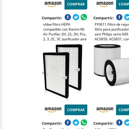
COMPRAR
COMP
Compartir:
Compartir:
vhbw Filtro HEPA
FY0611 Filtro de repu
compatible con Xiaomi Mi
filtro para purificado
Air Purifier 2H, 2S, 3H, Pro,
aire Philips serie 600
2, 3, 2C, 3C purificador aire
AC0650, AC0651, con 
- Filtro de repuesto
previo y HEPA NanoPr
Elimina eficazmente 
humo, los olores, los
alérgenos y el polen
COMPRAR
COMP
Compartir:
Compartir: