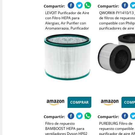
Compartir:
Compartir:
LEVOIT Purificador de Aire
QWORK® FY1410/13 
con Filtro HEPA para
de filtros de repuest
Alergias, Air Purifier con
compatible con Philip
Aromaterapia, Purificador
purificadores de aire
Aire Silencioso, Bajo
AC1212 AC1213 AC1
Consumo de Energía de 7W,
AC1215 AC1217 AC1
Negro, Core Mini
AC2729 (Incluye 1 filt
HEPA y 1 filtro de ca
activado)
COMPRAR
COMP
Compartir:
Compartir:
Filtro de repuesto
PUREBURG Filtro de
BAMBOOST HEPA para
repuesto compatible
ventiladores Dyson HP02
purificador de aire 