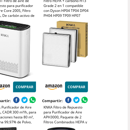
T Filtro de aire de
Filtro HEPA + carbono H13
sto para purificador
Grade 2 en 1 compatible
re Core 200S, Filtro
con Dyson HP04 TP04 DP04
, De carbón activo de
PH04 HP09 TP09 HP07
eficiencia y prefiltro,
TP07 PH03 PH01
ra alergias, Humo,
, Polen, Color Blanco
COMPRAR
COMPRAR
artir:
Compartir:
Purificador de Aire
KNKA Filtro de Repuesto
, CADR 300 m³/h, para
para Purificador de Aire
aciones hasta 80 m²,
APH3000, Paquete de 2
na 99,97% de Polvo,
Filtros Combinados HEPA y
 y Olores, Sensor
Carbón Activo, Elimina