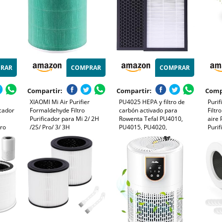
RAR
COMPRAR
COMPRAR
Compartir:
Compartir:
Comp
XIAOMI Mi Air Purifier
PU4025 HEPA y filtro de
Purif
cador
Formaldehyde Filtro
carbón activado para
Filtr
Purificador para Mi 2/ 2H
Rowenta Tefal PU4010,
aire 
tro
/2S/ Pro/ 3/ 3H
PU4015, PU4020,
Purif
ón
PU4020F1, PU4025 Filtro de
Elimi
lizador
aire de repuesto para
Olor
purificador de aire,
humo
XD6070F, XD6074F0,
XD6060, filtro de XD6060F0