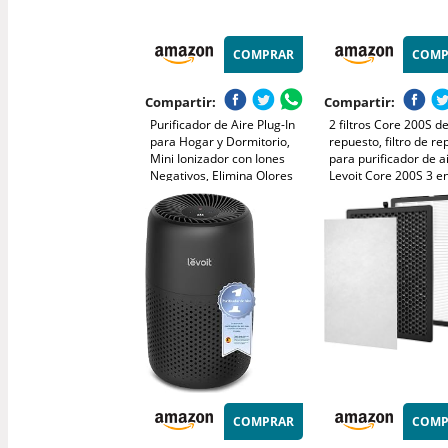
COMPRAR
COMP
Compartir:
Compartir:
Purificador de Aire Plug-In
2 filtros Core 200S d
para Hogar y Dormitorio,
repuesto, filtro de r
Mini Ionizador con Iones
para purificador de a
Negativos, Elimina Olores
Levoit Core 200S 3 e
de
HEPA de repuesto de
Humo/Mascotas/Zapatos,
carbón activo, limpia
Silencioso y sin Filtros, para
un 99,98% de polvo, 
Cocina/Oficina/Baño (2)
alérgenos para
COMPRAR
COMP