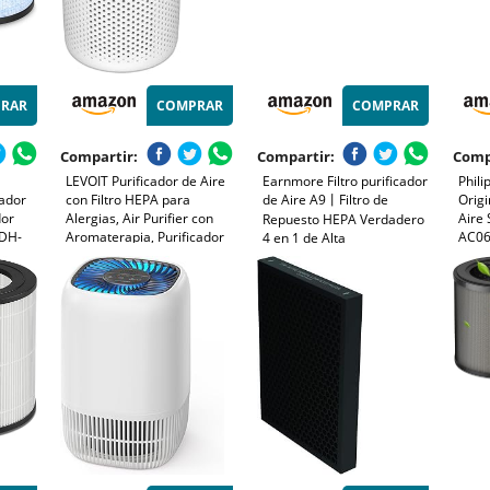
RAR
COMPRAR
COMPRAR
Compartir:
Compartir:
Comp
LEVOIT Purificador de Aire
Earnmore Filtro purificador
Phili
cador
con Filtro HEPA para
de Aire A9丨Filtro de
Origi
dor
Alergias, Air Purifier con
Aire
Repuesto HEPA Verdadero
DH-
Aromaterapia, Purificador
AC06
4 en 1 de Alta
Aire Silencioso 25dB, Bajo
12 Me
eficiencia,Compatible con
tible
Consumo de Energía de 7W,
(FY0
purificador de Aire, Elimina
Life
Core Mini
los olores y el 99.7% de Las
 filtro
partículas en el Aire.