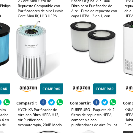
2 Core Mini Filtro de
Bosch Original Air 1000
LEVOI
Philips
Repuesto Compatible con
Filtro para Purificador de
repue
Purificadores de aire Levoit
Aire - Filtro de repuesto con
de ai
 –
Core Mini-Rf, H13 HEPA
capa HEPA - 3 en 1, con
HEPA
a aire
Triple Filtración Purificador
filtro de carbón activo - para
alta 
de Aire con 12 Esponjas
polvo, polvo fino y olores en
Cont
Aromáticas
el aire
Polvo
RAR
COMPRAR
COMPRAR
Compartir:
Compartir:
Comp
alta
HYCHIKA Purificador de
PUREBURG - Paquete de 2
KNKA 
icador
Aire con Filtro HEPA H13,
filtros de repuesto HEPA,
HEPA
o 4 en
Air Purifier con
compatible con
Habit
o de
Aromaterapia, 20dB Modo
purificadores de aire Philips
Elimi
filtro–
Sueño, Elimina 99,97% de
serie 800 AC0830/10,
Polen