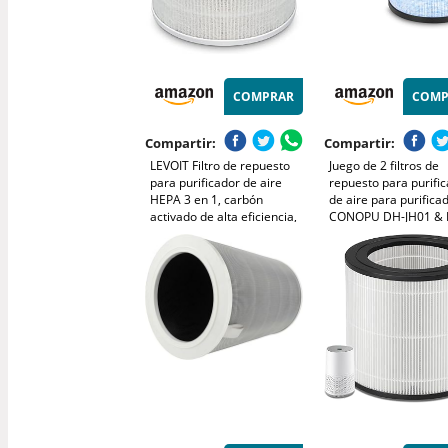
COMPRAR
COMP
Compartir:
Compartir:
LEVOIT Filtro de repuesto
Juego de 2 filtros de
para purificador de aire
repuesto para purifi
HEPA 3 en 1, carbón
de aire para purifica
activado de alta eficiencia,
CONOPU DH-JH01 & 
núcleo mini-RF blanco
JH06, MK01 Filtro de
repuesto HEPA compa
con AROEVE MK06, To
TZ-K1, Kloudi DH-JH01,
H13