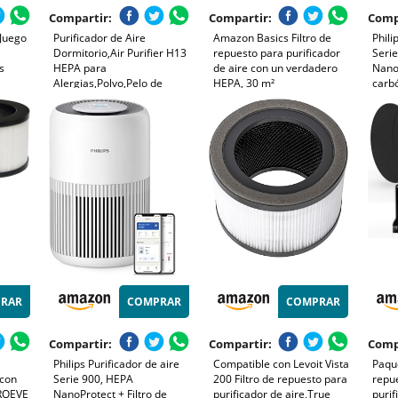
Compartir:
Compartir:
Comp
Juego
Purificador de Aire
Amazon Basics Filtro de
Phili
o
Dormitorio,Air Purifier H13
repuesto para purificador
Seri
s
HEPA para
de aire con un verdadero
NanoP
Alergias,Polvo,Pelo de
HEPA, 30 m²
carb
214
Mascotas,Humo y
250m
219
Olores,Mini Purificador Aire
65m²,
ro
Silencioso 37 dB para
y de
rbón
Hogar y Oficina
(AC0
RAR
COMPRAR
COMPRAR
Compartir:
Compartir:
Comp
Philips Purificador de aire
Compatible con Levoit Vista
Paque
 con
Serie 900, HEPA
200 Filtro de repuesto para
repu
AROEVE
NanoProtect + Filtro de
purificador de aire,True
purif