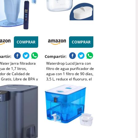
COMPRAR
COMPRAR
artir:
Compartir:
ater Jarra filtradora
Waterdrop Lucid Jarra con
ua de 1,7 litros,
filtro de agua purificador de
dor de Calidad de
agua con 1 filtro de 90 días,
Gratis, Libre de BPA y
3,5 L, reduce el fluoruro, el
ficada para Reducir el
cloro y más, certificado NSF,
o y Otros Metales
sin BPA, blanco (filtro de
os, Cartucho Filtro
repuesto: WD-PF-01A Plus)
ido