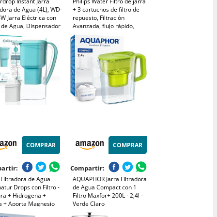
drop Instant Jarra
Philips Water Filtro de jarra
adora de Agua (4L), WD-
+ 3 cartuchos de filtro de
 Jarra Eléctrica con
repuesto, Filtración
o de Agua, Dispensador
Avanzada, flujo rápido,
o de Agua, Reducir 20+
temporizador electrónico,
ncias, Preserva
filtra CLORO, CAL, metales
ales (Filtro: WD-EWFS)
pesados y
MICROPLÁSTICOS,
capacidad 2,6 L
COMPRAR
COMPRAR
artir:
Compartir:
 Filtradora de Agua
AQUAPHOR Jarra Filtradora
atur Drops con Filtro -
de Agua Compact con 1
ra + Hidrogena +
Filtro Maxfor+ 200L - 2,4l -
za + Aporta Magnesio
Verde Claro
na Metales + Bacterias