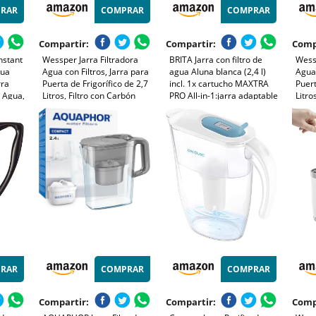
RAR
COMPRAR
COMPRAR
Compartir:
Compartir:
Comp
nstant
Wessper Jarra Filtradora
BRITA Jarra con filtro de
Wessp
gua
Agua con Filtros, Jarra para
agua Aluna blanca (2,4 l)
Agua 
rra
Puerta de Frigorífico de 2,7
incl. 1x cartucho MAXTRA
Puert
e Agua,
Litros, Filtro con Carbón
PRO All-in-1:jarra adaptable
Litro
as,
Activo y Resina de
al frigorífico con LTI digital
Activ
e Agua,
Intercambio Iónico, Jarra y
que reduce cloro, cal e
Inter
Blanco
Juego de 6 Cartuchos - Azul
impurezas.
Juego
Negr
RAR
COMPRAR
COMPRAR
Compartir:
Compartir:
Comp