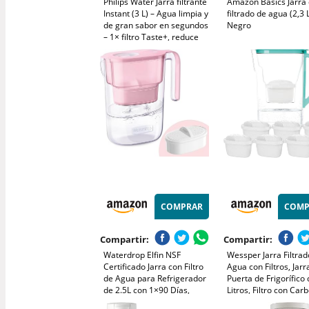
Philips Water Jarra filtrante
Amazon Basics Jarra
Instant (3 L) – Agua limpia y
filtrado de agua (2,3 L
de gran sabor en segundos
Negro
– 1× filtro Taste+, reduce
cloro y plomo, preserva
minerales
COMPRAR
COMP
Compartir:
Compartir:
Waterdrop Elfin NSF
Wessper Jarra Filtra
Certificado Jarra con Filtro
Agua con Filtros, Jarr
de Agua para Refrigerador
Puerta de Frigorífico 
de 2.5L con 1×90 Días,
Litros, Filtro con Car
Reduce el Flúor, el Cloro y
Activo y Resina de