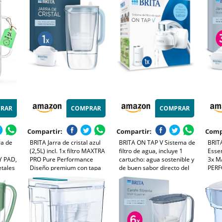
rra y
oficinas, que reduce cloro,
LTI digital y tapa abatible
- No
-
cal e impurezas.
que reduce cloro, cal e
1491
impurezas.
1.4L 
ALK
RAR
COMPRAR
COMPRAR
Compartir:
Compartir:
Comp
ra de
BRITA Jarra de cristal azul
BRITA ON TAP V Sistema de
BRITA
(2,5L) incl. 1x filtro MAXTRA
filtro de agua, incluye 1
Essen
Y PAD,
PRO Pure Performance
cartucho: agua sostenible y
3x M
etales
Diseño premium con tapa
de buen sabor directo del
PER
icos,
abatible de fácil llenado e
grifo, reduce
Comp
 Filtro
indicador, que reduce la cal,
micropartículas, PFAS,
del f
ta Para
el cloro y las impurezas
metales y sustancias que
LED, 
afectan el sabor.
meta