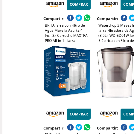
COMPRAR
COMP
Compartir:
Compartir:
BRITA Jarra con Filtro de
Waterdrop 3 Meses I
Agua Marella Azul (2,4 l)
Jarra Filtradora de A
Incl. 3x Cartucho MAXTRA
(3,5L), WD-ED01W Ja
PRO All-in-1 - jarra
Eléctrica con Filtro d
adaptable al frigorífico con
Reducir 35+ Sustanci
LTI digital y tapa abatible
Dispensador Filtro d
que reduce cloro, cal e
Preserva Minerales, 
impurezas.
(Filtro: WD-EDF)
COMPRAR
COMP
Compartir:
Compartir: