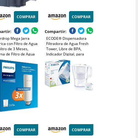
COMPRAR
COMPRAR
artir:
Compartir:
rdrop Mega Jarra
ECODE® Dispensadora
rica con Filtro de Agua
Filtradora de Agua Fresh
iltro de 3 Meses,
Tower, Libre de BPA,
ma de Filtro de Agua
Indicador Digital, para
 Encimera de 6L,
Nevera, Incluye Filtro
ce Cloro, Plomo,
purificador Compatible,
urio, Reduce PFAS,
Capacidad de 9.5L, Larga
PFOS, 757 Litros, Azul
Duración - Water Filter jug
COMPRAR
COMPRAR