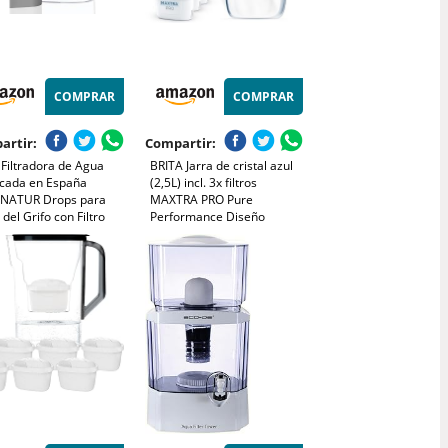
COMPRAR
COMPRAR
artir:
Compartir:
 Filtradora de Agua
BRITA Jarra de cristal azul
icada en España
(2,5L) incl. 3x filtros
NATUR Drops para
MAXTRA PRO Pure
del Grifo con Filtro
Performance Diseño
ta Clinoptilolita pH 9
premium con tapa abatible
idad 1.4 Litros
de fácil llenado e indicador,
ra Hidrogena Ioniza y
que reduce la cal, el cloro y
ta Magnesio Elimina
las impurezas
les