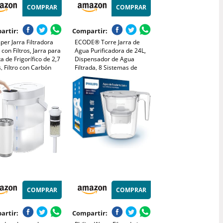
COMPRAR
COMPRAR
artir:
Compartir:
er Jarra Filtradora
ECODE® Torre Jarra de
con Filtros, Jarra para
Agua Purificadora de 24L,
a de Frigorífico de 2,7
Dispensador de Agua
s, Filtro con Carbón
Filtrada, 8 Sistemas de
o y Resina de
Filtrado, Filtro Cerámico,
cambio Iónico, Jarra y
Carbon, Piedras Naturales,
 de 6 Cartuchos -
Jarra Purificadora, Aqua
o
Filter Tower
COMPRAR
COMPRAR
artir:
Compartir: