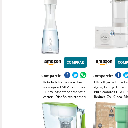
Más, sin BPA, Rosado (Filtro
Intercambio Iónico, Ja
de Repuesto: WD-PF-01A
Juego de 6 Cartucho 
Plus)
Menta
COMPRAR
COMP
Compartir:
Compartir:
Botella filtrante de vidrio
LUCY® Jarra Filtrado
para agua LAICA GlaSSmart
Agua, Incluye Filtros
- Filtra instantáneamente al
Purificadores CLARIT
verter - Diseño resistente y
Reduce Cal, Cloro, M
de larga duración - Incluye 1
Pesados y Microplást
cartucho de filtro de agua
Jarra Agua Cristal con
FAST DISC de 30 días - 1,1 L
(2L) Flujo Rápido, Ap
Frigorífico