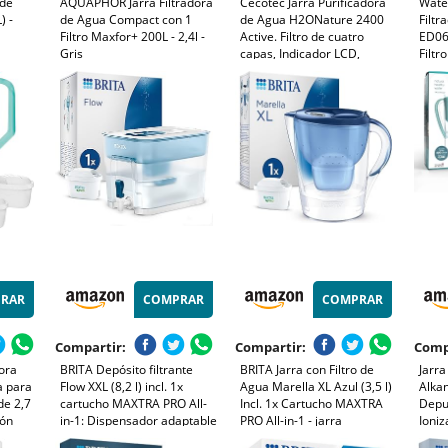
 de
AQUAPHOR Jarra Filtradora
Cecotec Jarra Purificadora
Water
) -
de Agua Compact con 1
de Agua H2ONature 2400
Filtr
Filtro Maxfor+ 200L - 2,4l -
Active. Filtro de cuatro
ED06W
Gris
capas, Indicador LCD,
Filtr
Capacidad máxima 2,4 L sin
Filtr
filtro, Tapa Extraíble, Incluye
Susta
3 Filtros
Miner
RAR
COMPRAR
COMPRAR
Compartir:
Compartir:
Comp
dora
BRITA Depósito filtrante
BRITA Jarra con Filtro de
Jarra
a para
Flow XXL (8,2 l) incl. 1x
Agua Marella XL Azul (3,5 l)
Alkan
de 2,7
cartucho MAXTRA PRO All-
Incl. 1x Cartucho MAXTRA
Depu
bón
in-1: Dispensador adaptable
PRO All-in-1 - jarra
Ioni
al frigorífico para familias y
adaptable al frigorífico con
Elimi