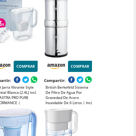
rmativa UNE
01:2015 Capacidad
Libre de Tóxicos -
ANATUR
COMPRAR
COMPRAR
artir:
Compartir:
 Jarra filtrante Style
British Berkefeld Sistema
tial Blanca (2.4L) incl.
De Filtro De Agua Por
AXTRA PRO PURE
Gravedad De Acero
FORMANCE |
Inoxidable De 6 Litros | Incl.
atible con la puerta
2 cartuchos Ultra Sterasyl |
rigorífico, con indicador
Agua limpia con un sabor
filtra impurezas y
excelente |No requiere
les
electricidad ni fontanería