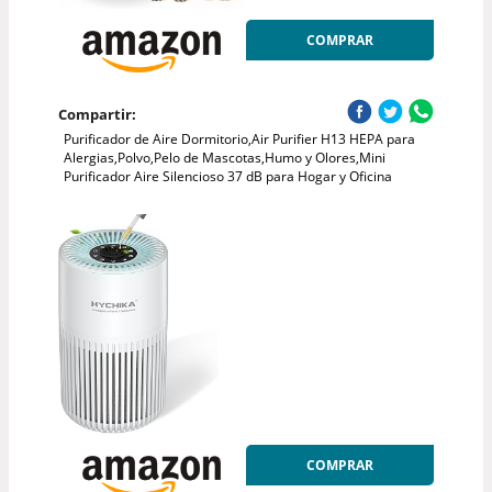
COMPRAR
Compartir:
Purificador de Aire Dormitorio,Air Purifier H13 HEPA para
Alergias,Polvo,Pelo de Mascotas,Humo y Olores,Mini
Purificador Aire Silencioso 37 dB para Hogar y Oficina
COMPRAR