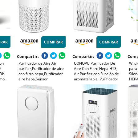
RAR
COMPRAR
COMPRAR
Compartir:
Compartir:
Comp
Con
Purificador de Aire,Air
CONOPU Purificador De
WildF
Y
purifier,Purificador de aire
Aire Con Filtro Hepa H13,
para
 Db
con filtro hepa,Purificador
Air Purifier con Función de
Silen
umo,
aire hepa,Sensor
aromaterapia, Purificador
HEPA
De
Inteligente,Air Purifier con
De Aire Para Alergias
Purif
on
Aromaterapia,Elimina
Hogar con Filtración en 3
Alerg
ficina
Alergia Polen Olor y Caspa
etapas, Luz nocturna
Masc
de Mascota
Cocin