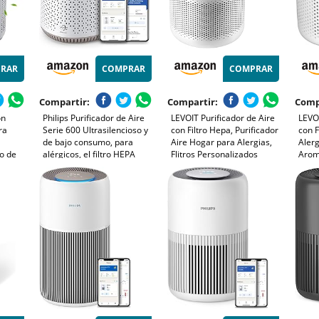
RAR
COMPRAR
COMPRAR
Compartir:
Compartir:
Comp
on
Philips Purificador de Aire
LEVOIT Purificador de Aire
LEVOI
ra
Serie 600 Ultrasilencioso y
con Filtro Hepa, Purificador
con F
de bajo consumo, para
Aire Hogar para Alergias,
Alerg
lo de
alérgicos, el filtro HEPA
Flitros Personalizados
Aroma
ja de
elimina el 99,97% de los
Elimina 99,97% del Polen,
Aire 
y 3
contaminantes, cubre hasta
Polvo, Olores de Mascotas,
Cons
so
44m2, controlado por app,
Modo Sueño y
Core
blanco (AC0650/10)
Temporizador