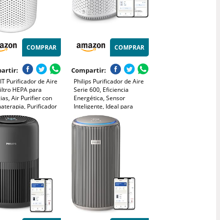
COMPRAR
COMPRAR
artir:
Compartir:
T Purificador de Aire
Philips Purificador de Aire
iltro HEPA para
Serie 600, Eficiencia
ias, Air Purifier con
Energética, Sensor
terapia, Purificador
Inteligente, Ideal para
Silencioso 25dB, Bajo
Alérgicos, Filtro HEPA
umo de Energía de 7W,
99,97%, Cubre Hasta 44 m²,
 Mini
Control por App Philips Air+,
Blanco (AC0651/10)