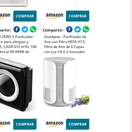
COMPRAR
COMPRAR
artir:
Compartir:
X ZERO-S Purificador
Goodyear - Purificador de
re para alergias y
Aire con Filtro HEPA H13,
5, CADR 410 m³/h, 100
Filtro de Aire de 6 Capas
iltra el 99,999% de
con Luz UV-C e Ionizador,
, alergias, polvo y
Elimina 99% de Alergias,
, monitor de calidad
Polen y Humo, Cobertura 88
ire, modo de
m², Silencioso 20dB para
ensión y automático.
Dormitorio
COMPRAR
COMPRAR