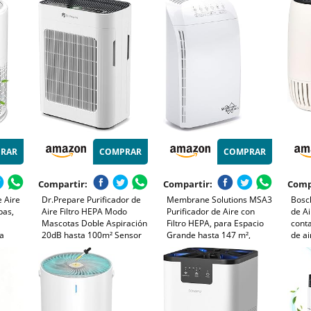
ubre
polen, polvo, caspa de
de hasta 23 m² - con modo
Cons
mascotas, olores, humo y
automático - CADR: 100
Negr
COV.
m³/h
RAR
COMPRAR
COMPRAR
Compartir:
Compartir:
Comp
e Aire
Dr.Prepare Purificador de
Membrane Solutions MSA3
Bosch
pas,
Aire Filtro HEPA Modo
Purificador de Aire con
de Ai
Mascotas Doble Aspiración
Filtro HEPA, para Espacio
conta
na
20dB hasta 100m² Sensor
Grande hasta 147 m²,
de ai
, Humo
Calidad Aire PM2,5 Modo
Silencioso 22dB, Air Purifier
25 dB
dB
Noche para Dormitorio,
para Alérgicos, Elimina
habit
Oficina, Apartamentos
99,97% de Alergia, Polen,
- con
ajo
Polvo,Humo, Olores
C - 