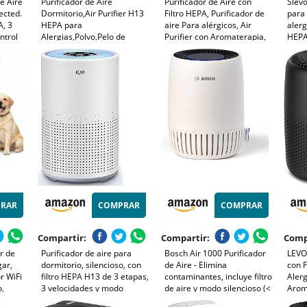
e Aire
Purificador de Aire
Purificador de Aire con
Slevo
ected.
Dormitorio,Air Purifier H13
Filtro HEPA, Purificador de
para 
, 3
HEPA para
aire Para alérgicos, Air
alerg
ntrol
Alergias,Polvo,Pelo de
Purifier con Aromaterapia,
HEPA
Mascotas,Humo y
Elimina de Alergia Polen
m³/h
sor PM
Olores,Mini Purificador Aire
Olor y Caspa de Mascota,
elimi
 -
Silencioso 37 dB para
humo, Blanco
humo
Hogar y Oficina
energ
RAR
COMPRAR
COMPRAR
Compartir:
Compartir:
Comp
r de
Purificador de aire para
Bosch Air 1000 Purificador
LEVOI
gar,
dormitorio, silencioso, con
de Aire - Elimina
con F
r WiFi
filtro HEPA H13 de 3 etapas,
contaminantes, incluye filtro
Alerg
o,
3 velocidades y modo
de aire y modo silencioso (<
Aroma
e
nocturno de 12 dB. Elimina
25 dB(A)) - para superficies
Aire 