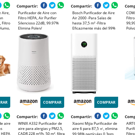
Compartir:
Compartir:
Comp
 Aire,
Purificador de Aire con
Bosch Purificador de Aire
COWA
on
Filtro HEPA, Air Purifier
Air 2000 -Para Salas de
Filt
 Filtro
Silencioso 22dB, 99.97%
hasta 37,5 m² -Filtra
99,9
 Humo,
Elimina Polen/
Eficazmente más del 99%
Polvo
y
Ácaros/Olores, 3
de los Contaminantes,
Polen
rna,
Velocidades, 2 Modes, APP
Incluye Filtro de Aire, Modos
Modo
eo para
Control, Temporizador
Automático y Reposo (< 25
Pick
2H/4H/8H, Ideal para
dB(A)) - CADR: 180 m³/h
Migh
Alergias y Mascotas
RAR
COMPRAR
COMPRAR
Compartir:
Compartir:
Comp
de aire
WINIX A332 Purificador de
Xiaomi Mijia Purificador de
AIRTO
as
aire para alergias y PM2.5,
aire 6 para 87,5 ㎡, elimina
Purif
ro HEPA
CADR 228 m³/h, 50 m², filtra
Filtr
99,98% partículas 0,3μm,