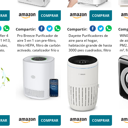
RAR
COMPRAR
COMPRAR
Compartir:
Compartir:
Comp
fier 4
Pro Breeze Purificador de
Dayette Purificadores de
WINI
-1 H13,
aire 5 en 1 con pre-filtro,
aire para el hogar,
de ai
ulas,
filtro HEPA, filtro de carbón
habitación grande de hasta
PM2.
to,
activado, catalizador frío y
3000 pies cuadrados, filtro
m², f
generador de iones
de aire H14 Ture Hepa
polen
negativos. Contra las
mejorado, purificador de
humo
alergias y los olores (CADR
aire con monitor de calidad
del a
218, 40 m²)
del aire, modo de
susp
RAR
COMPRAR
COMPRAR