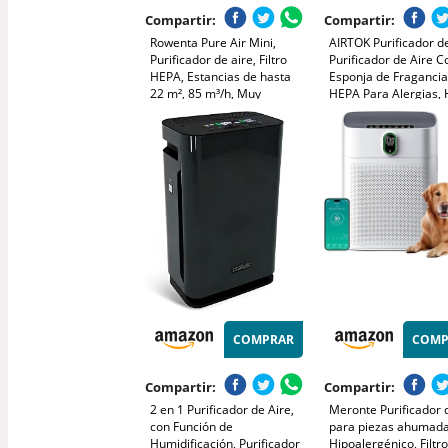
Compartir:
Compartir:
Rowenta Pure Air Mini,
AIRTOK Purificador de
Purificador de aire, Filtro
Purificador de Aire C
HEPA, Estancias de hasta
Esponja de Fragancia,
22 m², 85 m³/h, Muy
HEPA Para Alergias,
silencioso, Reduce malos
Caspa De Mascotas 
olores, Motor Effitech,
Olores, con Luz noctu
Blanco y azul, PU1520F0
temporizador, bloqu
niños, 25dB
COMPRAR
COMP
Compartir:
Compartir:
2 en 1 Purificador de Aire,
Meronte Purificador 
con Función de
para piezas ahumad
Humidificación, Purificador
Hipoalergénico, Filt