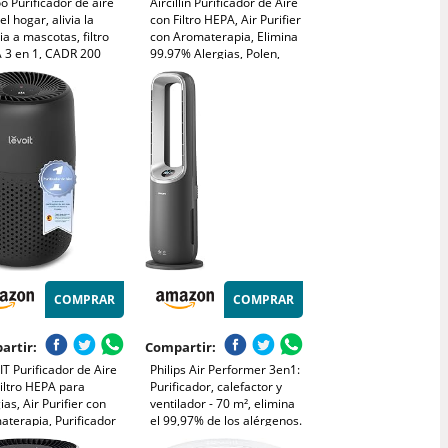
o Purificador de aire
Aircillin Purificador de Aire
el hogar, alivia la
con Filtro HEPA, Air Purifier
ia a mascotas, filtro
con Aromaterapia, Elimina
 3 en 1, CADR 200
99.97% Alergias, Polen,
, modo de suspensión,
Caspa, Humo | 23dB Modo
na pelo de mascotas,
Sueño Silencioso,
 y olores, ahorro de
Temporizador, Luz | Bajo
ía (Blanco)
Consumo 6W (AP070B)
COMPRAR
COMPRAR
artir:
Compartir:
T Purificador de Aire
Philips Air Performer 3en1:
iltro HEPA para
Purificador, calefactor y
ias, Air Purifier con
ventilador - 70 m², elimina
terapia, Purificador
el 99,97% de los alérgenos.
Silencioso, Bajo
Filtro HEPA, Sensores