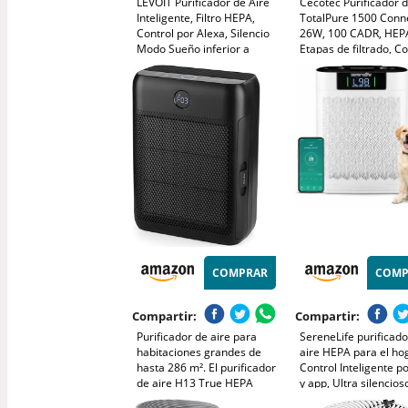
LEVOIT Purificador de Aire
Cecotec Purificador d
Inteligente, Filtro HEPA,
TotalPure 1500 Conn
Control por Alexa, Silencio
26W, 100 CADR, HEPA
Modo Sueño inferior a
Etapas de filtrado, Co
24dB, Elimina 99,97% de
por Wi-fi, 2 Modos de
Alergia Polen Olor y Caspa
Funcionamiento, Sen
de Mascota,Blanco
2,5, Cobertura 40 m3
Blanco
COMPRAR
COMP
Compartir:
Compartir:
Purificador de aire para
SereneLife purificado
habitaciones grandes de
aire HEPA para el ho
hasta 286 m². El purificador
Control Inteligente po
de aire H13 True HEPA
y app, Ultra silencios
reduce eficazmente el
Elimina polvo, Pelo d