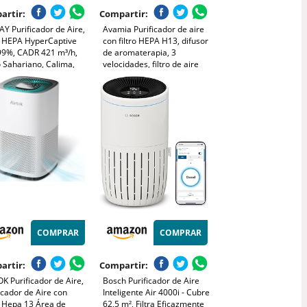
artir:
Compartir:
Y Purificador de Aire,
Avamia Purificador de aire
ro HEPA HyperCaptive
con filtro HEPA H13, difusor
99%, CADR 421 m³/h,
de aromaterapia, 3
 Sahariano, Calima,
velocidades, filtro de aire
, Alergias, Mascotas,
silencioso de 22 dB para
 Eco, Wirecutter Top
eliminar humo, polen, pelo
 10 Años, AIRMEGA
de mascotas y caspa, color
ty AP-1512HH, Negro
blanco
COMPRAR
COMPRAR
artir:
Compartir:
K Purificador de Aire,
Bosch Purificador de Aire
icador de Aire con
Inteligente Air 4000i - Cubre
o Hepa 13 Área de
62,5 m², Filtra Eficazmente