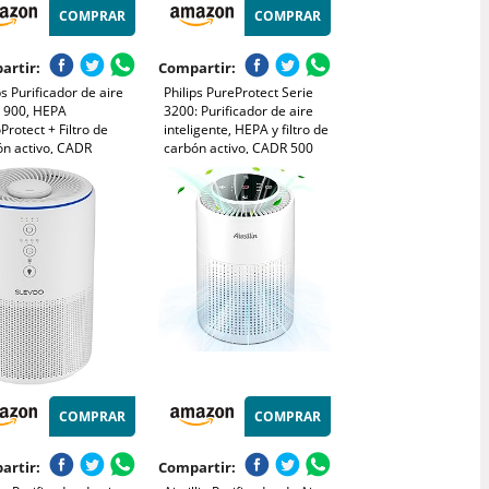
COMPRAR
COMPRAR
artir:
Compartir:
ps Purificador de aire
Philips PureProtect Serie
e 900, HEPA
3200: Purificador de aire
rotect + Filtro de
inteligente, HEPA y filtro de
ón activo, CADR
carbón activo, CADR 500
³/h para alérgicos de
m³/h para 130 m²,
 silencioso, inteligente
ultrasilencioso, captura el
 bajo consumo
99,97% de alérgenos, App
951/13)
conectada (AC3210/12)
COMPRAR
COMPRAR
artir:
Compartir: