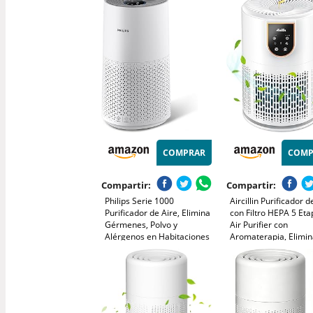
99,97% del humo con un
mascotas y olores, C
nivel de ruido de 22 dB
hasta 167 m²
COMPRAR
COMP
Compartir:
Compartir:
Philips Serie 1000
Aircillin Purificador d
Purificador de Aire, Elimina
con Filtro HEPA 5 Eta
Gérmenes, Polvo y
Air Purifier con
Alérgenos en Habitaciones
Aromaterapia, Elimi
de hasta 78 m², CADR 300
99.97% Polen, Caspa
m³/h, Modo de Reposo
y Olores, Silencio 25
(AC1711/10)
Modo Sueño,
Temporizador, Luz, B
Consumo 12W