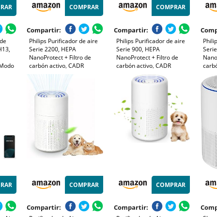
RAR
COMPRAR
COMPRAR
Compartir:
Compartir:
Comp
 de
Philips Purificador de aire
Philips Purificador de aire
Phili
H13,
Serie 2200, HEPA
Serie 900, HEPA
Seri
NanoProtect + Filtro de
NanoProtect + Filtro de
NanoP
 Modo
carbón activo, CADR
carbón activo, CADR
carb
7% de
400m³/h para 104m²,
250m³/h para alérgicos de
250m
Personas alérgicas, Ultra
65m², silencioso, inteligente
65m²,
urnas,
silencioso, Filtro inteligente
y de bajo consumo
y de
Hogar
y duradero (AC2210/10)
(AC0950/10)
(AC0
RAR
COMPRAR
COMPRAR
Compartir:
Compartir:
Comp