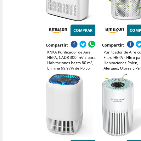
COMPRAR
COMP
Compartir:
Compartir:
KNKA Purificador de Aire
Purificador de Aire c
HEPA, CADR 300 m³/h, para
Filtro HEPA - Filtro pa
Habitaciones hasta 80 m²,
Habitaciones Polen,
Elimina 99,97% de Polvo,
Alergias, Olores y Pe
Polen y Olores, Sensor
Mascotas, con Espon
Inteligente, Modo Auto y
Aromaterapia, 7.2W 
Reposo, Ideal para
Velocidades, Silencio
Fumadores y Mascotas
Versión Mejorada
(APH3000)