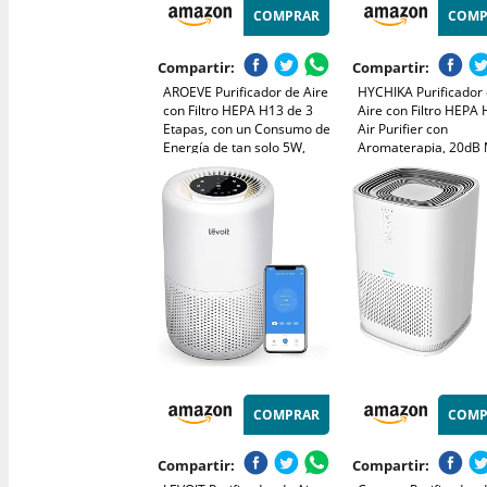
COMPRAR
COMP
Compartir:
Compartir:
AROEVE Purificador de Aire
HYCHIKA Purificador
con Filtro HEPA H13 de 3
Aire con Filtro HEPA 
Etapas, con un Consumo de
Air Purifier con
Energía de tan solo 5W,
Aromaterapia, 20dB
Silencioso a 22db con
Sueño, Elimina 99,9
Aroma, Combate el Polen,
Polvo, Polen, Humo y
el Humo y el Pelo de
Olores, 3 Luces Noct
Mascotas
Temporizador, para 
y Dormitorio
COMPRAR
COMP
Compartir:
Compartir: