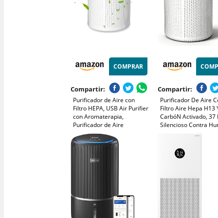
COMPRAR
COMP
Compartir:
Compartir:
Purificador de Aire con
Purificador De Aire 
Filtro HEPA, USB Air Purifier
Filtro Aire Hepa H13 
con Aromaterapia,
CarbóN Activado, 37
Purificador de Aire
Silencioso Contra H
Silencioso para Interiores,
Olores, Polvo, Pelos 
Hogar, Oficina, Polvo,
Mascotas, PortáTil C
Humo, Pelo de Mascotas,
Aromaterapia Para O
Alergia al Aire
Y Dormitorio 20m²