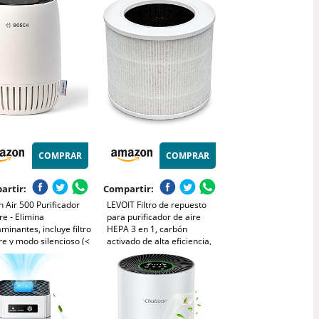
umo de Energía de 7W,
inteligentes, Alexa, App.
o, Core Mini
Silencioso y bajo consumo
(AMF870/15)
COMPRAR
COMPRAR
artir:
Compartir:
 Air 500 Purificador
LEVOIT Filtro de repuesto
re - Elimina
para purificador de aire
minantes, incluye filtro
HEPA 3 en 1, carbón
re y modo silencioso (<
activado de alta eficiencia,
(A)) - para
núcleo mini-RF blanco
aciones de hasta 23 m²
 puerto de carga USB-
CADR: 100 m³/h