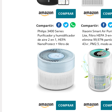
COMPRAR
COMP
Compartir:
Compartir:
Philips 3400 Series
Xiaomi Smart Air Puri
Purificador y humidificador
Lite, Filtro HEPA 3-en
de aire 2 en 1, HEPA
elimina 99,97% partíc
NanoProtect + filtro de
43㎡, PM2.5, modo au
carbón activo,
control vocal Alexa y
humidificación higiénica a
Google, silencioso
650 ml/h, CADR 300 m³/h
dormitorio oficina
para 78 m² (AC3421/13)
COMPRAR
COMP