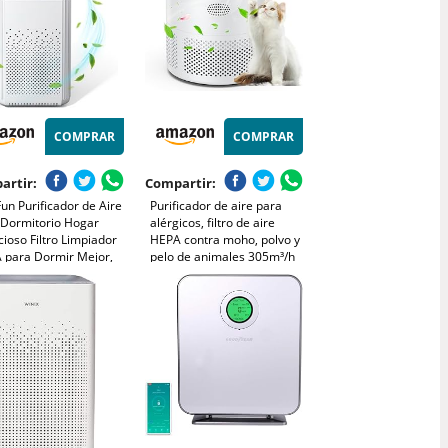
COMPRAR
COMPRAR
artir:
Compartir:
un Purificador de Aire
Purificador de aire para
 Dormitorio Hogar
alérgicos, filtro de aire
cioso Filtro Limpiador
HEPA contra moho, polvo y
 para Dormir Mejor,
pelo de animales 305m³/h
icador de Aire,
CADR para dormitorios de
ias, Polvo, Caspa de
hasta 110m², indicador de
otas, Olores, Humo
calidad del aire, modo
a y Oficina
automático