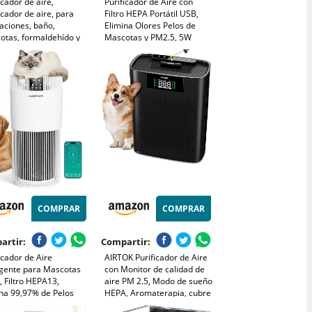
icador de aire,
Purificador de Aire con
icador de aire, para
Filtro HEPA Portátil USB,
aciones, baño,
Elimina Olores Pelos de
otas, formaldehído y
Mascotas y PM2.5, 5W
 alta eficiencia - azul
Silencioso, para Hogar Auto
Oficina 20m²
COMPRAR
COMPRAR
artir:
Compartir:
icador de Aire
AIRTOK Purificador de Aire
igente para Mascotas
con Monitor de calidad de
 Filtro HEPA13,
aire PM 2.5, Modo de sueño
ina 99,97% de Pelos
HEPA, Aromaterapia, cubre
s Polvo Polen Olores y
hasta 1300 Ft², Filtro HEPA