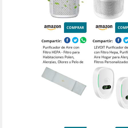
COMPRAR
COMP
Compartir:
Compartir:
Purificador de Aire con
LEVOIT Purificador de
Filtro HEPA - Filtro para
con Filtro Hepa, Purif
Habitaciones Polen,
Aire Hogar para Aler
Alergias, Olores y Pelo de
Flitros Personalizado
Mascotas, con Esponja de
Elimina 99,97% del P
Aromaterapia, 7.2W y 3
Polvo, Olores de Mas
Velocidades, Silencioso
Modo Sueño y
Versión Mejorada
Temporizador