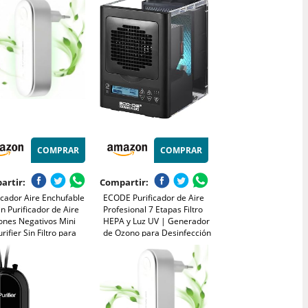
aldehído, Función de
Para Alergias, Humo, Caspa
 Negativos, Ideal para
De Mascotas y Olores
torio y Salón
COMPRAR
COMPRAR
artir:
Compartir:
icador Aire Enchufable
ECODE Purificador de Aire
in Purificador de Aire
Profesional 7 Etapas Filtro
ones Negativos Mini
HEPA y Luz UV | Generador
urifier Sin Filtro para
de Ozono para Desinfección
torio, Casa, Baño,
de Clínicas y Oficinas e
na y Zona de Mascotas-
Ionizador | 120W Alta
ina Eficazmente
Eficiencia
es/Humo/Polvo