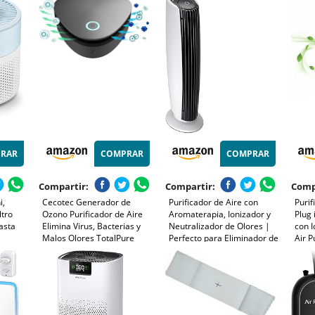
pa De
mascotas, filtro de aire de 4
Maquina Portátil Inicio
Form
on Luz
etapas|air purifier 3
Desodorizando
Iones
velocidades|luz nocturna
Esterilizador
Dormi
RAR
COMPRAR
COMPRAR
Compartir:
Compartir:
Comp
i,
Cecotec Generador de
Purificador de Aire con
Purif
ltro
Ozono Purificador de Aire
Aromaterapia, Ionizador y
Plug 
asta
Elimina Virus, Bacterias y
Neutralizador de Olores |
con I
Malos Olores TotalPure
Perfecto para Eliminador de
Air P
alos
1050 Ozone Portable. 3W,
Olores, Tabaco, Alergias,
Dormi
,
20 Mg/H, Temporizador, 2
Antiacaros | Air Purifier
Coci
0F0
Modos, Carga con USB,
Hogar y Cocina |
Elim
Baterías 1800mAh
Generador de Ozono
Olor