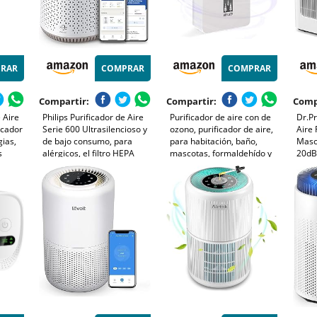
RAR
COMPRAR
COMPRAR
Compartir:
Compartir:
Comp
 Aire
Philips Purificador de Aire
Purificador de aire con de
Dr.Pr
icador
Serie 600 Ultrasilencioso y
ozono, purificador de aire,
Aire
gias,
de bajo consumo, para
para habitación, baño,
Masc
s
alérgicos, el filtro HEPA
mascotas, formaldehído y
20dB
olen,
elimina el 99,97% de los
olores, alta eficiencia -
Cali
cotas,
contaminantes, cubre hasta
Blanco
Noch
44m2, controlado por app,
Ofic
blanco (AC0650/10)