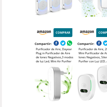
COMPRAR
COMP
Compartir:
Compartir:
Purificador de Aire, Dayear
Purificador de Aire, 
Plug in Purificador de Aire
Mini Purificador de A
de Iones Negativos,3 modos
Iones Negativos, Silen
de luz Led, Mini Air Purifier
Purifier con Luz LED, 
para Dormitorio/Casa/Sala
Purifier Antitabaco p
de Estar/Sala de
Dormitorio/Sala de
Mascotas/3Pcs
Mascotas/Oficina, C
Hasta 15m2 (Blanco)