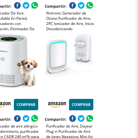
artir:
Compartir:
icador De Aire
flintronic Generador de
ufable En Pared,
Ozono Purificador de Aire,
icadores con
2PC Ionizador de Aire, Inicio
ación, Eliminador De
Desodorizando
s Silencioso Con Filtro
Esterilizador de Ozono,
 Garaje Dormitorio
para Baño, Cocina, Humo,
na Apartamento Oficina
Coches, Mascotas,
 Residencia
Formaldehído y Olor
COMPRAR
COMPRAR
artir:
Compartir:
icador de aire alérgico
Purificador de Aire, Dayear
dormitorio, purificador
Plug in Purificador de Aire
ire CADR 240 m³/h para
de Iones Negativos Mini Air