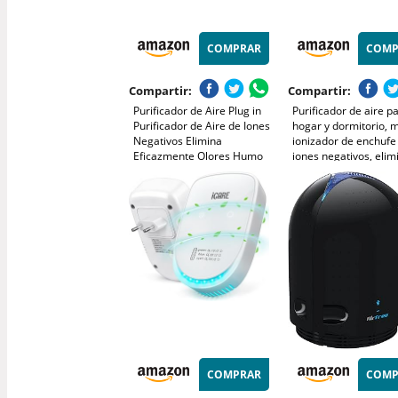
COMPRAR
COMP
Compartir:
Compartir:
Purificador de Aire Plug in
Purificador de aire pa
Purificador de Aire de Iones
hogar y dormitorio, m
Negativos Elimina
ionizador de enchufe
Eficazmente Olores Humo
iones negativos, eli
Polvo Mini Air Purifier Sin
de olores de humo,
Filtro para Dormitorio Casa
mascotas y zapatos,
Sala de Estar Sala de
silencioso y sin filtro
Mascotas Baño
cocina/oficina/baño, 
COMPRAR
COMP