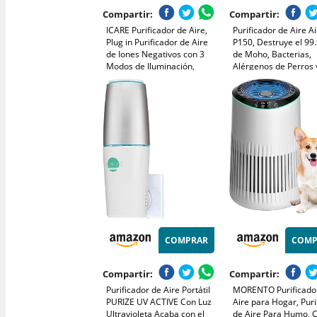
Compartir:
Compartir:
ICARE Purificador de Aire,
Purificador de Aire A
Plug in Purificador de Aire
P150, Destruye el 99
de Iones Negativos con 3
de Moho, Bacterias,
Modos de Iluminación,
Alérgenos de Perros 
Silencioso Ionizador de Aire
Gatos, Sin Filtros HEP
Libre de Ozono para
Mantenimiento, Redu
Dormitorio, Casa, Sala de
Ozono
Estar, Sala de Mascotas
COMPRAR
COMP
Compartir:
Compartir:
Purificador de Aire Portátil
MORENTO Purificado
PURIZE UV ACTIVE Con Luz
Aire para Hogar, Puri
Ultravioleta Acaba con el
de Aire Para Humo, 