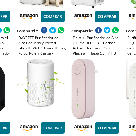
RAR
COMPRAR
COMPRAR
Compartir:
Compartir:
Comp
ra el
DAYETTE Purificador de
Daitsu - Purificador de Aire
Purif
ini
Aire Pequeño y Portátil,
| Filtro HEPA13 + Carbón
Plug 
 con
Filtro HEPA H13 para Humo,
Activo + Ionizador Cold
de I
minador
Polvo, Polen, Caspa y
Plasma | Hasta 55 m² | 3
de lu
Olores, con Difusor de
Velocidades |
para
Aroma, 15dB Ultra
Programación | Certificado
de Es
s, para
Silencioso, para Dormitorio,
CE
Masc
pac
Oficina, Auto
RAR
COMPRAR
COMPRAR