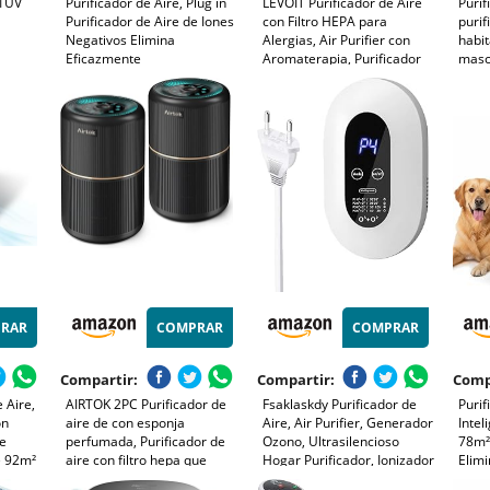
41UV
Purificador de Aire, Plug in
LEVOIT Purificador de Aire
Purif
Purificador de Aire de Iones
con Filtro HEPA para
purif
Negativos Elimina
Alergias, Air Purifier con
habit
Eficazmente
Aromaterapia, Purificador
masc
40m²
Olores/Humo/Polvo Mini Air
Aire Silencioso, Bajo
olor,
Purifier Sin Filtro para
Consumo de Energía de 7W,
umos,
Dormitorio/Casa/Sala de
Negro, Core Mini
Mando
Estar/Sala de
Mascotas/Baño
RAR
COMPRAR
COMPRAR
Compartir:
Compartir:
Comp
 Aire,
AIRTOK 2PC Purificador de
Fsaklaskdy Purificador de
Purif
on
aire de con esponja
Aire, Air Purifier, Generador
Intel
de
perfumada, Purificador de
Ozono, Ultrasilencioso
78m²,
e 92m²
aire con filtro hepa que
Hogar Purificador, Ionizador
Elim
 Para
elimina el polvo, olor de
Aire Alérgicos, Inteligente
Ácaro