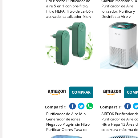
Pro Breeze Purificador de
Glaziar Predator S1
aire 5 en 1 con pre-filtro,
Purificador de Aire
filtro HEPA, filtro de carbón
Ionizador, Purifica y
activado, catalizador frío y
Desinfecta Aire y
generador de iones
Superficies, Hasta 1
negativos. Contra las
Potente Filtro Elimina
alergias y los olores (CADR
99,99% Bacterias, H
218, 40 m²)
Olores, Alérgenos, 
Distancia
COMPRAR
COMP
Compartir:
Compartir:
Purificador de Aire Mini
AIRTOK Purificador de
Generador de iones
Purificador de Aire c
Negativo Plug-in sin Filtro
Filtro Hepa 13 Área 
Purificar Olores Tasa de
cobertura máxima d
esterilización 99,97% para
(990 Ft²), Filtro HEPA