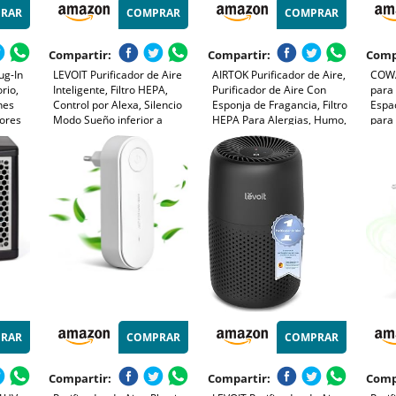
RAR
COMPRAR
COMPRAR
Compartir:
Compartir:
Comp
ug-In
LEVOIT Purificador de Aire
AIRTOK Purificador de Aire,
COWA
rio,
Inteligente, Filtro HEPA,
Purificador de Aire Con
para
nes
Control por Alexa, Silencio
Esponja de Fragancia, Filtro
Espa
lores
Modo Sueño inferior a
HEPA Para Alergias, Humo,
para 
24dB, Elimina 99,97% de
Caspa De Mascotas y
Masco
tos,
Alergia Polen Olor y Caspa
Olores, con Luz nocturna,
Silen
s, para
de Mascota,Blanco
temporizador, bloqueo para
Rend
(2)
niños, 25dB
m³/h
RAR
COMPRAR
COMPRAR
Compartir:
Compartir:
Comp