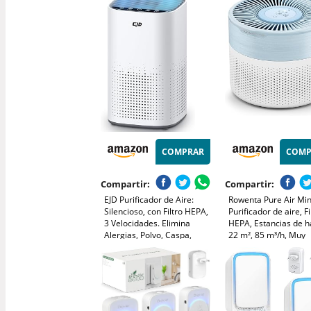
Habitación de
Alergias, Humo, Cas
Animales/Dormitorio/Casa/Salón
Mascotas y Olores, c
nocturna, AP1001
COMPRAR
COMP
Compartir:
Compartir:
EJD Purificador de Aire:
Rowenta Pure Air Min
Silencioso, con Filtro HEPA,
Purificador de aire, Fi
3 Velocidades. Elimina
HEPA, Estancias de h
Alergias, Polvo, Caspa,
22 m², 85 m³/h, Muy
Olores y Humo.
silencioso, Reduce m
Ambientador. Ideal para
olores, Motor Effitech
Dormitorio, Hogar y Oficina.
Blanco y azul, PU152