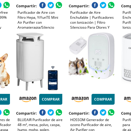
Compartir:
Compartir:
Comp
irfree
Purificador de Aire con
Purificador de Aire
Purif
.99%
Filtro Hepa, YiYunTE Mini
Enchufable | Purificadores
Ench
Air Purifier con
con Ionización | Filtro
Purif
y
Aromaterapia/Silencio
Silencioso Para Olores Y
Ioniz
A ni
Modo, Pequeño Purificación
Partículas Para
Olore
ce el
Aire Filtro, Plug&Play USB
Apartamento, Cocina,
Para
Purificador de Aire para
Dormitorio, Salón, Garaje,
Coci
Hogar Oficina Polvo Humo
Baño,
Baño
Alergia
RAR
COMPRAR
COMPRAR
Compartir:
Compartir:
Comp
res de
BLUEAIR Purificador de aire
HOSSOM Generador de
Purif
ficador
48 m², mesa, polvo, caspa,
ozono Purificador de aire,
para 
Caspa
humo, moho, polen,
Air Purifier con
de a