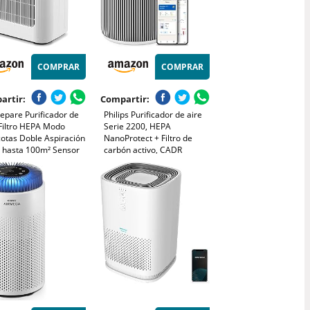
COMPRAR
COMPRAR
artir:
Compartir:
epare Purificador de
Philips Purificador de aire
 Filtro HEPA Modo
Serie 2200, HEPA
otas Doble Aspiración
NanoProtect + Filtro de
 hasta 100m² Sensor
carbón activo, CADR
dad Aire PM2,5 Modo
400m³/h para 104m²,
e para Dormitorio,
Personas alérgicas, Ultra
ina, Apartamentos
silencioso, Filtro inteligente
y duradero (AC2210/10)