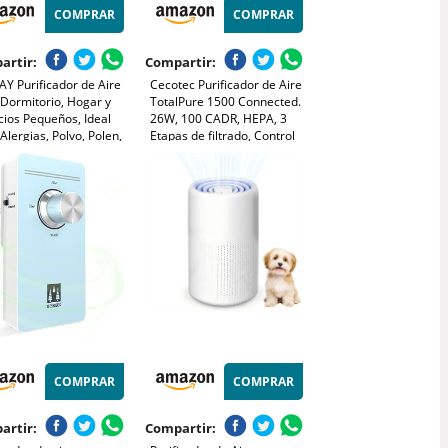
COMPRAR
COMPRAR
artir:
Compartir:
Y Purificador de Aire
Cecotec Purificador de Aire
 Dormitorio, Hogar y
TotalPure 1500 Connected.
cios Pequeños, Ideal
26W, 100 CADR, HEPA, 3
Alergias, Polvo, Polen,
Etapas de filtrado, Control
tas y Olores, Ultra
por Wi-fi, 2 Modos de
cioso 18,4 dB, Gran
Funcionamiento, Sensor PM
imiento CADR 120,1
2,5, Cobertura 40 m3 -
 (Airmega 50)
Blanco
COMPRAR
COMPRAR
artir:
Compartir: