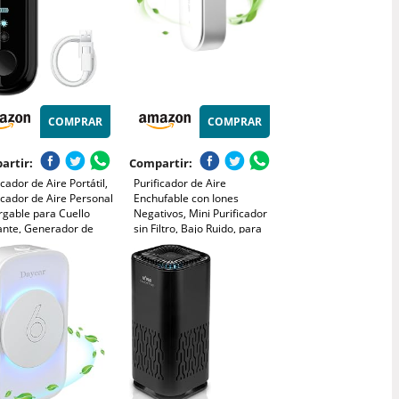
COMPRAR
COMPRAR
artir:
Compartir:
icador de Aire Portátil,
Purificador de Aire
icador de Aire Personal
Enchufable con Iones
rgable para Cuello
Negativos, Mini Purificador
ante, Generador de
sin Filtro, Bajo Ruido, para
s Negativos de 120
Dormitorio, Baño, Cocina y
nes de Iones
Zona de Mascotas
tivos, Contra
enes y Alérgeno