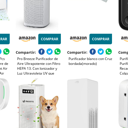
RAR
COMPRAR
COMPRAR
Compartir:
Compartir:
Comp
2Pcs
Pro Breeze Purificador de
Purificador blanco con Cruz
Purif
ire de
Aire Ultrapotente con Filtro
bordada(morado)
Purif
t Air
HEPA 13. Con Ionizador y
Reca
Air
Luz Ultravioleta UV que
Colg
ara
captura Partículas,
Ione
Alérgenos y Elimina olores.
Millo
ubre
Para Casa y Habitaciones
Nega
CADR 460 m³
Gérm