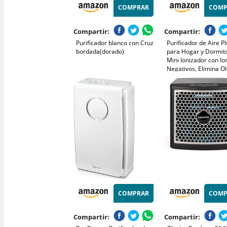
COMPRAR
COMP
Compartir:
Compartir:
Purificador blanco con Cruz
Purificador de Aire Pl
bordada(dorado)
para Hogar y Dormito
Mini Ionizador con Io
Negativos, Elimina O
de
Humo/Mascotas/Zapa
Silencioso y sin Filtro
Cocina/Oficina/Baño 
COMPRAR
COMP
Compartir:
Compartir: