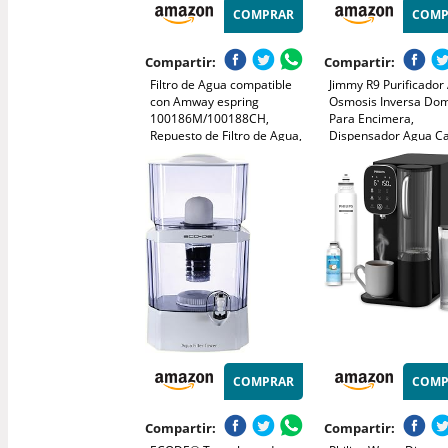
COMPRAR
COMP
Compartir:
Compartir:
Filtro de Agua compatible
Jimmy R9 Purificador
con Amway espring
Osmosis Inversa Dom
100186M/100188CH,
Para Encimera,
Repuesto de Filtro de Agua,
Dispensador Agua Ca
Cartuchos de Filtro de Agua,
7 Etapas Filtración, U
Calidad del Agua Mejorada
Calentamiento 3S, 7
Temperaturas, Monit
COMPRAR
COMP
Compartir:
Compartir: