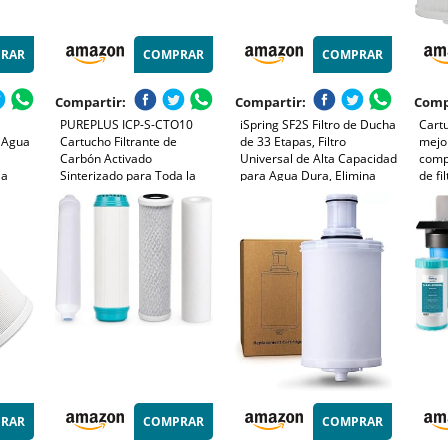
RAR
COMPRAR
COMPRAR
Compartir:
Compartir:
Comp
PUREPLUS ICP-S-CTO10
iSpring SF2S Filtro de Ducha
Cartu
e Agua
Cartucho Filtrante de
de 33 Etapas, Filtro
mejo
Carbón Activado
Universal de Alta Capacidad
compa
la
Sinterizado para Toda la
para Agua Dura, Elimina
de f
-
Casa 10" x 2.5" Paquete de
Cloro, Metales Pesados,
eSpri
ra Agua
4
Olores, Mejora la Piel,
filtr
3/4"
Suaviza el Cabello,
plisa
Fortalece las Uñas
partí
RAR
COMPRAR
COMPRAR