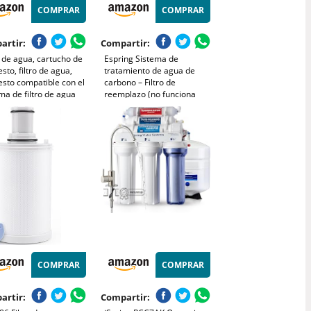
COMPRAR
COMPRAR
artir:
Compartir:
o de agua, cartucho de
Espring Sistema de
sto, filtro de agua,
tratamiento de agua de
sto compatible con el
carbono – Filtro de
ma de filtro de agua
reemplazo (no funciona
ing 100186, carbón
para el sistema de
ado y tela no tejida
purificación! MODELO #
101194)
COMPRAR
COMPRAR
artir:
Compartir: