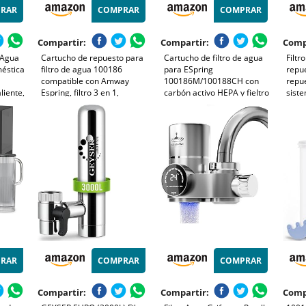
RAR
COMPRAR
COMPRAR
Compartir:
Compartir:
Comp
 Agua
Cartucho de repuesto para
Cartucho de filtro de agua
Filtr
éstica
filtro de agua 100186
para ESpring
repue
compatible con Amway
100186M/100188CH con
repue
liente,
Espring, filtro 3 en 1,
carbón activo HEPA y fieltro
siste
V,
filtración de carbón
capacidad 5000L elimina
ESpr
activado natural
partículas de hasta 0,2
activ
or TDS
micras fácilmente
reemplazable
RAR
COMPRAR
COMPRAR
Compartir:
Compartir:
Comp