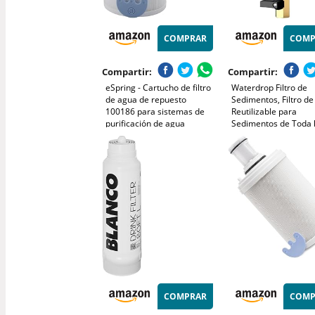
COMPRAR
COMP
Compartir:
Compartir:
eSpring - Cartucho de filtro
Waterdrop Filtro de
de agua de repuesto
Sedimentos, Filtro d
100186 para sistemas de
Reutilizable para
purificación de agua
Sedimentos de Toda 
eSpring, capa de
Casa, Sistema de Pre
prefiltrado, construcción de
filtración Lavable pa
papel de filtro, color blanco
de Ciudad/Pozo, 1" + 
MNPT, WD-PF01
COMPRAR
COMP