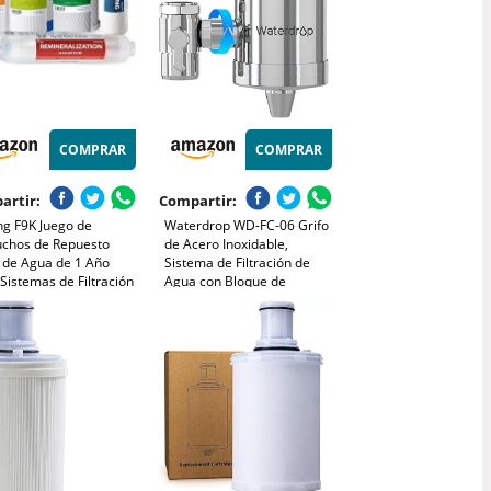
COMPRAR
COMPRAR
artir:
Compartir:
ng F9K Juego de
Waterdrop WD-FC-06 Grifo
uchos de Repuesto
de Acero Inoxidable,
o de Agua de 1 Año
Sistema de Filtración de
Sistemas de Filtración
Agua con Bloque de
smosis Inversa de
Carbón, Elimina el Cloro, los
ales Alcalinos de 6
Metales Pesados y el Mal
as, sin Membrana,
Sabor (1 Filtro Incluido)
r Blanco