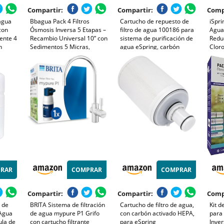
Compartir:
Compartir:
Comp
agua
Bbagua Pack 4 Filtros
Cartucho de repuesto de
iSpr
con
Ósmosis Inversa 5 Etapas –
filtro de agua 100186 para
Agua
iente 4
Recambio Universal 10” con
sistema de purificación de
Redu
n
Sedimentos 5 Micras,
agua eSpring, carbón
Cloro
Carbón GAC, Carbón Block
activado y tela no tejida
Olor,
o, fácil
y Postfiltro Coco 1/4”
para filtración de precisión
Etapa
a 0,2
Filtr
Entra
RAR
COMPRAR
COMPRAR
Compartir:
Compartir:
Comp
 de
BRITA Sistema de filtración
Cartucho de filtro de agua,
Kit d
Agua
de agua mypure P1 Grifo
con carbón activado HEPA,
para
ula de
con cartucho filtrante
para eSpring
Inver