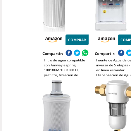
COMPRAR
COMP
Compartir:
Compartir:
Filtro de agua compatible
Fuente de Agua de ó
con Amway espring
inversa de 5 etapas - 
100186M/100188CH,
en línea estándar.
prefiltro, filtración de
Dispensación de Agua
carbón activo HEPA, elimina
Natural o fría y Calien
olores, mejora el sabor del
Sin recambio de bote
agua del grifo
(Sobremesa)