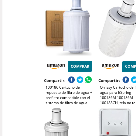
Panel Inteligente, Sin Aguas
contaminantes mient
Residuales, Reducir PFAS,
retiene minerales,
PFOA/PFOS
COMPRAR
COMP
Compartir:
Compartir:
100186 Cartucho de
Oniissy Cartucho de f
repuesto de filtro de agua +
agua para ESpring
prefiltro compatible con el
100186M 100186M
sistema de filtro de agua
100188CH, tela no te
Amway Espring, eficiencia
carbón activado HEPA,
de filtración 4X, mejora el
hasta 5000 litros
sabor del agua del grifo 3
en 1