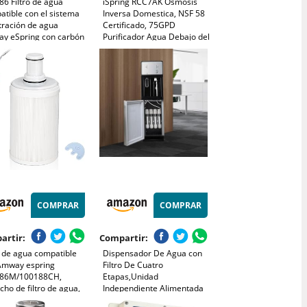
6 Filtro de agua
iSpring RCC7AK Osmosis
tible con el sistema
Inversa Domestica, NSF 58
ltración de agua
Certificado, 75GPD
y eSpring con carbón
Purificador Agua Debajo del
vado CTC, absorbe
Fregadero, 6 Etapas con
azmente elementos
Remineralización de Agua
os, retiene minerales
PH+, Diseño Patentado de
iciosos. Dura 1 año o
Grifo para Fácil Instalación
COMPRAR
COMPRAR
artir:
Compartir:
o de agua compatible
Dispensador De Agua con
Amway espring
Filtro De Cuatro
86M/100188CH,
Etapas,Unidad
cho de filtro de agua,
Independiente Alimentada
o de carbón activo
por La Red Eléctrica