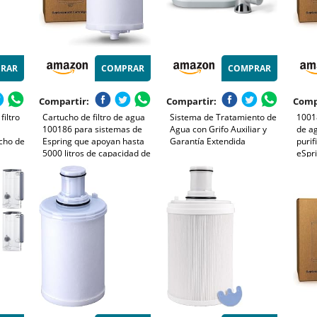
RAR
COMPRAR
COMPRAR
Compartir:
Compartir:
Comp
iltro
Cartucho de filtro de agua
Sistema de Tratamiento de
10018
100186 para sistemas de
Agua con Grifo Auxiliar y
de a
cho de
Espring que apoyan hasta
Garantía Extendida
purif
5000 litros de capacidad de
eSpri
 de
filtración antes del
más t
reemplazo requerido
impu
tro,
reti
iencia