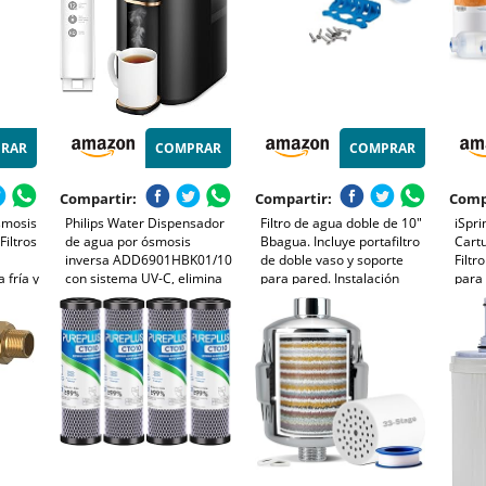
RAR
COMPRAR
COMPRAR
Compartir:
Compartir:
Comp
smosis
Philips Water Dispensador
Filtro de agua doble de 10"
iSpri
Filtros
de agua por ósmosis
Bbagua. Incluye portafiltro
Cart
inversa ADD6901HBK01/10
de doble vaso y soporte
Filtr
 fría y
con sistema UV-C, elimina
para pared. Instalación
para 
te -
hasta 110 sustancias,
sencilla, mantenimiento
de Ó
llas
calentamiento instantáneo,
rápido y mayor pureza.
Miner
vida útil del filtro 1 año
Etap
Colo