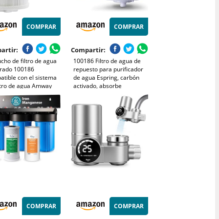
COMPRAR
COMPRAR
artir:
Compartir:
cho de filtro de agua
100186 Filtro de agua de
rado 100186
repuesto para purificador
tible con el sistema
de agua Espring, carbón
iltro de agua Amway
activado, absorbe
ng, eficiencia de
eficazmente elementos
ación 4X con diseño
nocivos, retiene minerales
do, elimina el 99.9% de
beneficiosos, hasta 5000
culas, retiene
litros
COMPRAR
COMPRAR