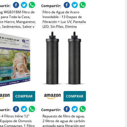
artir:
Compartir:
ing WGB31BM Filtro de
Filtro de Agua de Acero
 para Toda la Casa,
Inoxidable - 13 Etapas de
ce Hierro, Manganeso,
Filtración + Luz UV, Pantalla
, Sedimentos, Sabor y
LED, Sin Pilas, Elimina
 Filtro de Hierro de 3
Cloro/Metales
s para Toda la Casa,
Pesados/Olores
os de 10" x 4.5",
da/Salida de 1"
COMPRAR
COMPRAR
artir:
Compartir:
e 4 Filtros Inline 12"
Repuesto de filtro de agua,
 Equipos de Osmosis
2 filtros de agua de carbón
sa Compactas. 1 Filtro
activado para filtración por