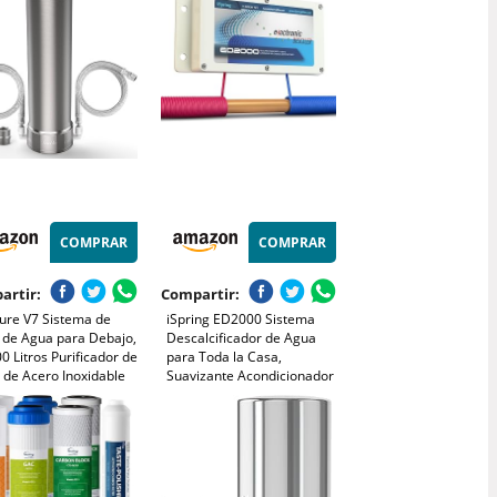
 filtro de agua de
Cargando Dispensador De
sto, elimina olores,
Agua Fria para Uso
a el sabor del agua
Doméstico Y En Pequeñas
rifo
Empresas
COMPRAR
COMPRAR
artir:
Compartir:
ure V7 Sistema de
iSpring ED2000 Sistema
o de Agua para Debajo,
Descalcificador de Agua
0 Litros Purificador de
para Toda la Casa,
 de Acero Inoxidable
Suavizante Acondicionador
 Etapas, Reduce 99%
de Agua Dura sin Sal
, Cloro, Sabores y
Electrónico Alternativo,
s, Conexión Directa al
Reduce la Cal e Impide la
 de la Cocina
Acumulación de Depósitos