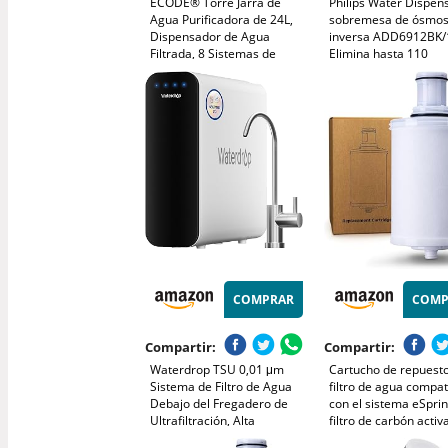
ECODE® Torre Jarra de
Philips Water Dispen
Agua Purificadora de 24L,
sobremesa de ósmos
Dispensador de Agua
inversa ADD6912BK/
Filtrada, 8 Sistemas de
Elimina hasta 110
Filtrado, Filtro Cerámico,
sustancias, Agua fría
Carbon, Piedras Naturales,
Caliente y a Tempera
Jarra Purificadora, Aqua
Ambiente, Vida útil de
Filter Tower
1 año
COMPRAR
COMP
Compartir:
Compartir:
Waterdrop TSU 0,01 μm
Cartucho de repuest
Sistema de Filtro de Agua
filtro de agua compat
Debajo del Fregadero de
con el sistema eSprin
Ultrafiltración, Alta
filtro de carbón activ
Capacidad de 3 Etapas,
100186 99.9% de