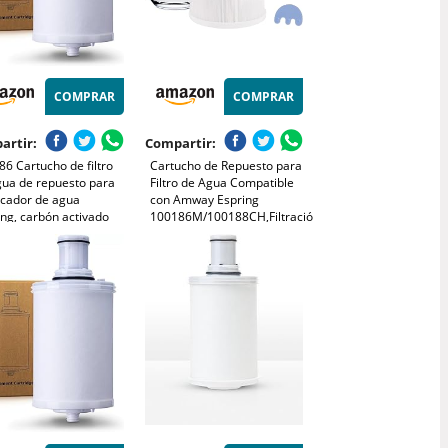
COMPRAR
COMPRAR
artir:
Compartir:
6 Cartucho de filtro
Cartucho de Repuesto para
gua de repuesto para
Filtro de Agua Compatible
icador de agua
con Amway Espring
ng, carbón activado
100186M/100188CH,Filtración
ela no tejida elimina
de Carbón Activado
rezas a 0,2 mientras
Naturalconserva Minerales
ene minerales
Saludables