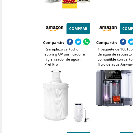
COMPRAR
COMP
Compartir:
Compartir:
Reemplazo cartucho
1 paquete de 100186 f
eSpring UV purificador e
de agua de repuesto
higienizador de agua +
compatible con cartu
Prefiltro
filtro de agua Amway
Espring 100186, caja
cartucho de carbón
activado UV con prefil
filtración de alta efic
que