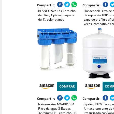
Compartir:
Compartir:
BLANCO 525273 Cartucho
Honseadek Filtro de 
de filtro, 1 pieza (paquete
de repuesto 100186 
de 1), color blanco
capa de prefiltro efic
veces, compatible co
purificador de agua
ESpring, papel de filtr
instalación
COMPRAR
COMP
Compartir:
Compartir:
Naturewater NW-BR10B4
iSpring T32M Tanque
Filtro de agua 3-Etapas
Almacenamiento de 
32.89mm (1"), cartucho-PP
Presurizado con Válv