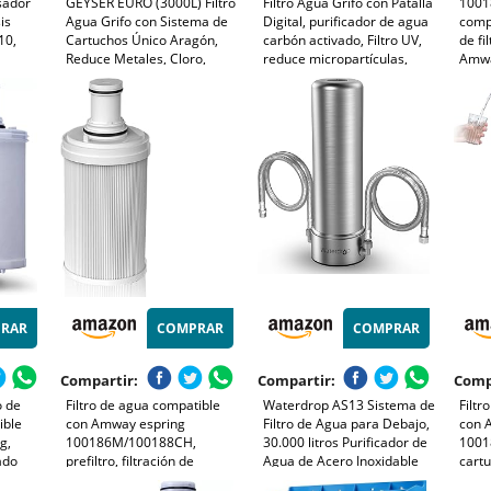
sador
GEYSER EURO (3000L) Filtro
Filtro Agua Grifo con Patalla
10018
is
Agua Grifo con Sistema de
Digital, purificador de agua
compa
10,
Cartuchos Único Aragón,
carbón activado, Filtro UV,
de fi
Reduce Metales, Cloro,
reduce micropartículas,
Amwa
,
Bacterias, Pesticidas, Filtro
metales y sustancias que
acti
tura
de Agua para Grifo
afectan el sabor, un
efic
l Filtro
(Cartucho de 3000 l
cartucho 1000 Litros
nociv
Incluido)
benef
filtra
RAR
COMPRAR
COMPRAR
Compartir:
Compartir:
Comp
o de
Filtro de agua compatible
Waterdrop AS13 Sistema de
Filtr
ible
con Amway espring
Filtro de Agua para Debajo,
con 
g,
100186M/100188CH,
30.000 litros Purificador de
1001
ado
prefiltro, filtración de
Agua de Acero Inoxidable
cartu
carbón activo HEPA, elimina
de 5+1 Grado, Certificado
filtr