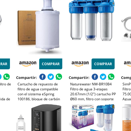
ras
olores, mejora el sabor del
NSF/ANSI 42, Reduce
HEPA,
agua del grifo
Plomo, Cloro, Sabores y
repue
Olores
mejor
del g
RAR
COMPRAR
COMPRAR
Compartir:
Compartir:
Comp
iltro de
Cartucho de repuesto de
Naturewater NW-BR10B4
SimP
filtro de agua compatible
Filtro de agua 3-etapas
Filtr
con el sistema eSpring
20.67mm (1/2") cartucho PP
75.00
jida de
100186, bloque de carbón
Ø60 mm, filtro con soporte
Agua
 filtra
activado reduce 0,2
de pared, con llave,
de 5
partículas mientras retiene
filtración de sedimentos,
Plomo
minerales, capacidad de
carbón activado en bloque y
Olore
5000 L, color blanco
en granulado
Grifo