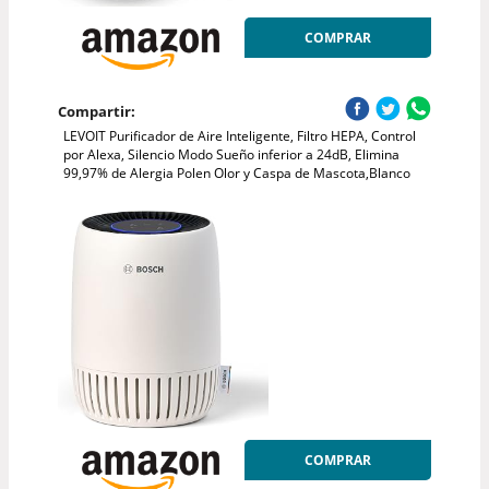
COMPRAR
Compartir:
LEVOIT Purificador de Aire Inteligente, Filtro HEPA, Control
por Alexa, Silencio Modo Sueño inferior a 24dB, Elimina
99,97% de Alergia Polen Olor y Caspa de Mascota,Blanco
COMPRAR