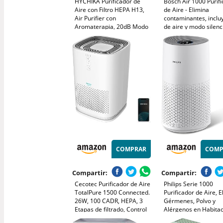
HYCHIKA Purificador de
Bosch Air 1000 Purif
Aire con Filtro HEPA H13,
de Aire - Elimina
Air Purifier con
contaminantes, incluy
Aromaterapia, 20dB Modo
de aire y modo silenc
Sueño, Elimina 99,97% de
25 dB(A)) - para supe
Polvo, Polen, Humo y
de hasta 23 m² - con
Olores, 3 Luces Nocturnas,
automático - CADR: 
Temporizador, para Hogar
m³/h
y Dormitorio
COMPRAR
COMP
Compartir:
Compartir:
Cecotec Purificador de Aire
Philips Serie 1000
TotalPure 1500 Connected.
Purificador de Aire, E
26W, 100 CADR, HEPA, 3
Gérmenes, Polvo y
Etapas de filtrado, Control
Alérgenos en Habita
por Wi-fi, 2 Modos de
de hasta 78 m², CAD