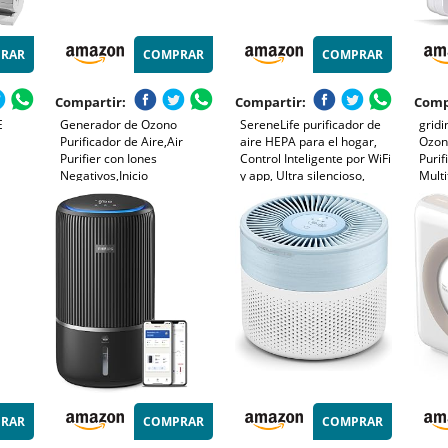
RAR
COMPRAR
COMPRAR
Compartir:
Compartir:
Comp
E
Generador de Ozono
SereneLife purificador de
gridi
Purificador de Aire,Air
aire HEPA para el hogar,
Ozono
Purifier con Iones
Control Inteligente por WiFi
Purif
Negativos,Inicio
y app, Ultra silencioso,
Multi
Desodorizando
Elimina polvo, Pelo de
Desin
Esterilizador de Ozono Para
mascotas y olores, Cubre
Neutr
BañO,con Casa Nueva,con
hasta 167 m²
Malos
Organizador de
durac
Cables,Blanco
10W
RAR
COMPRAR
COMPRAR