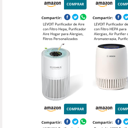
COMPRAR
COMP
Compartir:
Compartir:
LEVOIT Purificador de Aire
LEVOIT Purificador de
con Filtro Hepa, Purificador
con Filtro HEPA para
Aire Hogar para Alergias,
Alergias, Air Purifier
Flitros Personalizados
Aromaterapia, Purifi
Elimina 99,97% del Polen,
Aire Silencioso 25dB,
Polvo, Olores de Mascotas,
Consumo de Energía
Modo Sueño y
Core Mini
Temporizador
COMPRAR
COMP
Compartir:
Compartir: