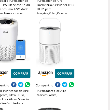
epare Purificador de
Purificador de Aire
HEPA Silencioso 15 dB
Dormitorio,Air Purifier H13
 Consumo 12W Modo
HEPA para
so Temporizador
Alergias,Polvo,Pelo de
na 99,97% de Polen,
Mascotas,Humo y
, Pelo de Mascotas y
Olores,Mini Purificador Aire
Prefiltro Lavable para
Silencioso 37 dB para
torios y Oficinas
Hogar y Oficina
COMPRAR
COMPRAR
artir:
Compartir:
T Purificador de Aire
Purificadores De Aire
igente, Filtro HEPA,
Marvics(White)
ol por Alexa, Silencio
 Sueño inferior a
, Elimina 99,97% de