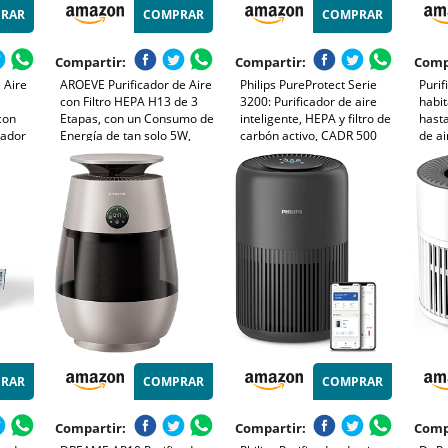
RAR
COMPRAR
COMPRAR
Compartir:
Compartir:
Comp
 Aire
AROEVE Purificador de Aire
Philips PureProtect Serie
Purif
con Filtro HEPA H13 de 3
3200: Purificador de aire
habi
 con
Etapas, con un Consumo de
inteligente, HEPA y filtro de
hasta
cador
Energía de tan solo 5W,
carbón activo, CADR 500
de a
 Bajo
Silencioso a 22db con
m³/h para 130 m²,
redu
 de 7W,
Aroma, Combate el Polen,
ultrasilencioso, captura el
99,9
el Humo y el Pelo de
99,97% de alérgenos, App
nivel
Mascotas
conectada (AC3210/12)
RAR
COMPRAR
COMPRAR
Compartir:
Compartir:
Comp