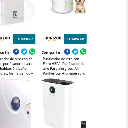
COMPRAR
COMPRAR
artir:
Compartir:
icador de aire con de
Purificador de Aire con
, purificador de aire,
Filtro HEPA, Purificador de
habitación, baño,
aire Para alérgicos, Air
otas, formaldehído y
Purifier con Aromaterapia,
s, alta eficiencia -
Elimina de Alergia Polen
co
Olor y Caspa de Mascota,
humo, Blanco