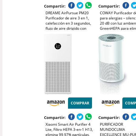
Compartir:
Compartir:
DREAME AirPursue PM20
COWAY Purificador d
Purificador de aire 3 en 1,
para alergias – silen
calefacción en 3 segundos,
20 dB con luz ambien
flujo de aire dirigido con
GreenHEPA para eli
cobertura de 120°, limpia
99,999% de partícula
100m² en 15 minutos,
µm, CADR alto 244 m³
filtración del 99,97% y 7
ideal para dormitorio
sensores inteligentes
AIRMEGA 100
COMPRAR
COMP
Compartir:
Compartir:
Xiaomi Smart Air Purifier 4
PURIFICADOR
Lite, Filtro HEPA 3-en-1 H13,
MUNDOCLIMA
elimina 99,97% partículas,
EXCELLENCE MU-PUR