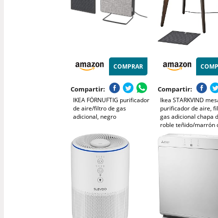
COMPRAR
COMP
Compartir:
Compartir:
IKEA FÖRNUFTIG purificador
Ikea STARKVIND mes
de aire/filtro de gas
purificador de aire, fi
adicional, negro
gas adicional chapa 
roble teñido/marrón 