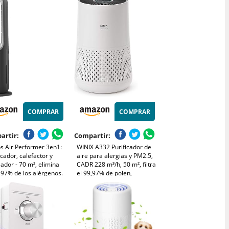
ia Polen Olor y Caspa
ascota,Blanco
COMPRAR
COMPRAR
artir:
Compartir:
ps Air Performer 3en1:
WINIX A332 Purificador de
icador, calefactor y
aire para alergias y PM2.5,
lador - 70 m², elimina
CADR 228 m³/h, 50 m², filtra
,97% de los alérgenos.
el 99,97% de polen,
o HEPA, Sensores
alergias, polvo y humo,
igentes, Alexa, App.
monitor de calidad del aire,
ncioso y bajo consumo
modo de suspensión y
870/15)
automático