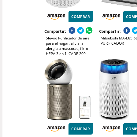
COMPRAR
COMP
Compartir:
Compartir:
Slevoo Purificador de aire
Mitsubishi MA-E85R-
para el hogar, alivia la
PURIFICADOR
alergia a mascotas, filtro
HEPA 3 en 1, CADR 200
m³/h, modo de suspensión,
elimina pelo de mascotas,
humo y olores, ahorro de
energía (Blanco)
COMPRAR
COMP