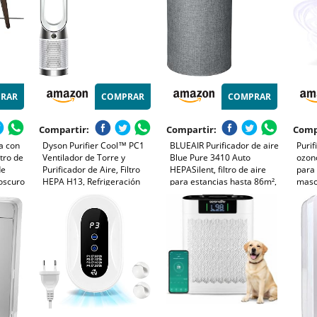
RAR
COMPRAR
COMPRAR
Compartir:
Compartir:
Comp
a con
Dyson Purifier Cool™ PC1
BLUEAIR Purificador de aire
Purif
ltro de
Ventilador de Torre y
Blue Pure 3410 Auto
ozono
de
Purificador de Aire, Filtro
HEPASilent, filtro de aire
para 
oscuro
HEPA H13, Refrigeración
para estancias hasta 86m²,
masc
Potente, Control por App y
gris
olore
Mando, Sin Aspas,
Blan
Oscilación 350°, Blanco