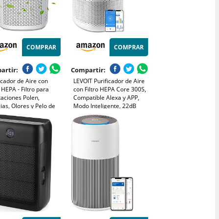
COMPRAR
COMPRAR
artir:
Compartir:
icador de Aire con
LEVOIT Purificador de Aire
o HEPA - Filtro para
con Filtro HEPA Core 300S,
aciones Polen,
Compatible Alexa y APP,
ias, Olores y Pelo de
Modo Inteligente, 22dB
otas, con Esponja de
Modo de Sueño Silencioso,
aterapia, 7.2W y 3
Elimina 99.97% de Alergia
idades, Silencioso
Polen Ácaros Humo Pelo de
ión Mejorada
Mascota, Bajo Consumo