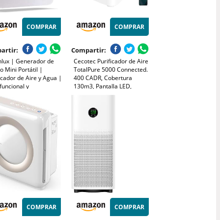
COMPRAR
COMPRAR
artir:
Compartir:
nlux | Generador de
Cecotec Purificador de Aire
 Mini Portátil |
TotalPure 5000 Connected.
icador de Aire y Agua |
400 CADR, Cobertura
funcional y
130m3, Pantalla LED,
fectante | Filtra y
Control por Wi-Fi
aliza alérgenos y
 olores | Potencia y
ión Personalizable |
COMPRAR
COMPRAR