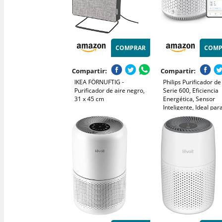
COMPRAR
COMP
Compartir:
Compartir:
IKEA FÖRNUFTIG -
Philips Purificador de
Purificador de aire negro,
Serie 600, Eficiencia
31 x 45 cm
Energética, Sensor
Inteligente, Ideal par
Alérgicos, Filtro HEP
99,97%, Cubre Hasta
Control por App Philip
Blanco (AC0651/10)