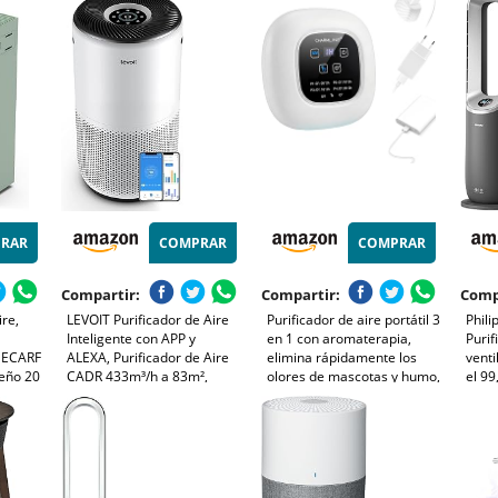
o
65m², silencioso, inteligente
habitaciones de hasta 23 m²
Alerg
y de bajo consumo
- con puerto de carga USB-
de M
(AC0950/10)
C - CADR: 100 m³/h
RAR
COMPRAR
COMPRAR
Compartir:
Compartir:
Comp
re,
LEVOIT Purificador de Aire
Purificador de aire portátil 3
Phili
Inteligente con APP y
en 1 con aromaterapia,
Purif
 ECARF
ALEXA, Purificador de Aire
elimina rápidamente los
venti
eño 20
CADR 433m³/h a 83m²,
olores de mascotas y humo,
el 99
28dB Silencioso, Pantalla
devuelve el aire fresco a los
Filtr
9%
PM2.5, Filtro HEPA, Elimina
espacios pequeños y es
intel
/h,
el 99.97% de Alergias Polen
compatible con enchufe o
Sile
rmega
Polvo Olores
batería externa
(AMF