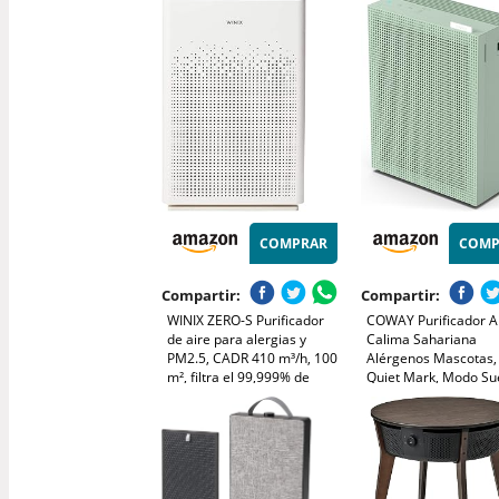
Funcionamiento, Sensor PM
m³/h, Modo de Repos
2,5, Cobertura 40 m3 -
(AC1711/10)
Blanco
COMPRAR
COMP
Compartir:
Compartir:
WINIX ZERO-S Purificador
COWAY Purificador Ai
de aire para alergias y
Calima Sahariana
PM2.5, CADR 410 m³/h, 100
Alérgenos Mascotas,
m², filtra el 99,999% de
Quiet Mark, Modo Su
polen, alergias, polvo y
dB, Prefiltro Lavable,
humo, monitor de calidad
HyperCaptive 99,99
del aire, modo de
0,01µm, CADR 281m³
suspensión y automático.
Garantía 3 Años, Ai
150, Verde