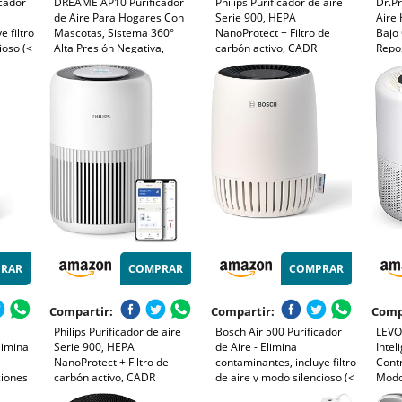
icador
DREAME AP10 Purificador
Philips Purificador de aire
Dr.Pr
de Aire Para Hogares Con
Serie 900, HEPA
Aire 
e filtro
Mascotas, Sistema 360°
NanoProtect + Filtro de
Bajo
ioso (<
Alta Presión Negativa,
carbón activo, CADR
Repo
rficies
Purificación 5 Etapas Que
250m³/h para alérgicos de
Elimi
 modo
Captura Pelo y Olores,
65m², silencioso, inteligente
Polvo
100
Transparente, Tapa Curva,
y de bajo consumo
Humo 
Luz Eco, Control Con App
(AC0951/13)
Dormi
RAR
COMPRAR
COMPRAR
Compartir:
Compartir:
Comp
Philips Purificador de aire
Bosch Air 500 Purificador
LEVOI
limina
Serie 900, HEPA
de Aire - Elimina
Intel
NanoProtect + Filtro de
contaminantes, incluye filtro
Contr
ciones
carbón activo, CADR
de aire y modo silencioso (<
Modo
R 300
250m³/h para alérgicos de
25 dB(A)) - para
24dB