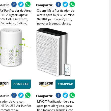
artir:
Compartir:
Y Purificador de Aire,
Xiaomi Mijia Purificador de
ro HEPA HyperCaptive
aire 6 para 87,5 ㎡, elimina
99%, CADR 421 m³/h,
99,98% partículas 0,3μm,
 Sahariano, Calima,
polvo, alérgenos, olores,
, Alergias, Mascotas,
humo, control Alexa y app,
 Eco, Wirecutter Top
modo sueño silencioso,
 10 Años, AIRMEGA
blanco
ty AP-1512HH, Blanco
COMPRAR
COMPRAR
artir:
Compartir:
icador de Aire con
LEVOIT Purificador de aire,
o HEPA, USB Air Purifier
apto para alérgicos, para
Aromaterapia,
habitaciones grandes, con