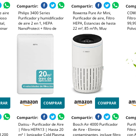
Compartir:
Compartir:
Comp
e aire
Philips 3400 Series
Rowenta Pure Air Mini,
COWA
cioso
Purificador y humidificador
Purificador de aire, Filtro
Filt
tal,
de aire 2 en 1, HEPA
HEPA, Estancias de hasta
99,9
minar
NanoProtect + filtro de
22 m², 85 m³/h, Muy
Polvo
s 0,01
carbón activo,
silencioso, Reduce malos
Polen
/h –
humidificación higiénica a
olores, Motor Effitech,
Modo
 –
650 ml/h, CADR 300 m³/h
Blanco y azul, PU1520F0
Pick
para 78 m² (AC3421/13)
Migh
RAR
COMPRAR
COMPRAR
Compartir:
Compartir:
Comp
Daitsu - Purificador de Aire
Bosch Air 4000 Purificador
Purif
| Filtro HEPA13 | Hasta 20
de Aire - Elimina
Filtr
 200
m² | Ionizador Cold Plasma
contaminantes, incluye filtro
con 