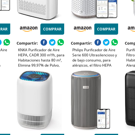
RAR
COMPRAR
COMPRAR
Compartir:
Compartir:
Comp
 Aire
KNKA Purificador de Aire
Philips Purificador de Aire
Purif
HEPA, CADR 300 m³/h, para
Serie 600 Ultrasilencioso y
Filtr
Habitaciones hasta 80 m²,
de bajo consumo, para
Habit
a
Elimina 99,97% de Polvo,
alérgicos, el filtro HEPA
Alerg
A
Polen y Olores, Sensor
elimina el 99,97% de los
Masc
 44 m²,
Inteligente, Modo Auto y
contaminantes, cubre hasta
Arom
s Air+,
Reposo, Ideal para
44m2, controlado por app,
Veloc
Fumadores y Mascotas
blanco (AC0650/10)
Vers
(APH3000)