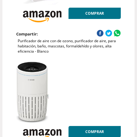
COMPRAR
Compartir:
Purificador de aire con de ozono, purificador de aire, para
habitación, baño, mascotas, formaldehído y olores, alta
eficiencia - Blanco
COMPRAR