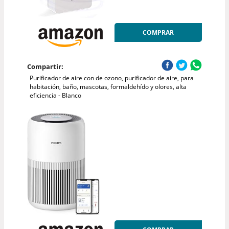
COMPRAR
Compartir:
Purificador de aire con de ozono, purificador de aire, para
habitación, baño, mascotas, formaldehído y olores, alta
eficiencia - Blanco