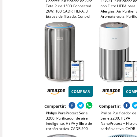
Cecotec Purificador de Aire
LEVOIT Purificador de
TotalPure 1500 Connected.
con Filtro HEPA para
26W, 100 CADR, HEPA, 3
Alergias, Air Purifier
Etapas de filtrado, Control
Aromaterapia, Purifi
por Wi-fi, 2 Modos de
Aire Silencioso, Bajo
Funcionamiento, Sensor PM
Consumo de Energía
2,5, Cobertura 40 m3 -
Negro, Core Mini
Blanco
COMPRAR
COMP
Compartir:
Compartir:
Philips PureProtect Serie
Philips Purificador de
3200: Purificador de aire
Serie 2200, HEPA
inteligente, HEPA y filtro de
NanoProtect + Filtro 
carbón activo, CADR 500
carbón activo, CADR
m³/h para 130 m²,
400m³/h para 104m²,