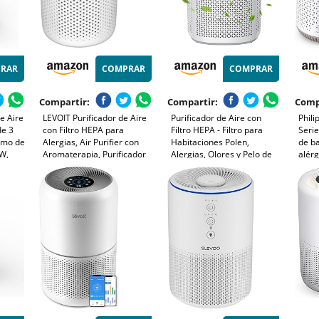
RAR
COMPRAR
COMPRAR
Compartir:
Compartir:
Comp
e Aire
LEVOIT Purificador de Aire
Purificador de Aire con
Phili
de 3
con Filtro HEPA para
Filtro HEPA - Filtro para
Serie
umo de
Alergias, Air Purifier con
Habitaciones Polen,
de b
5W,
Aromaterapia, Purificador
Alergias, Olores y Pelo de
alérg
n
Aire Silencioso 25dB, Bajo
Mascotas, con Esponja de
elimi
olen,
Consumo de Energía de 7W,
Aromaterapia, 7.2W y 3
cont
Core Mini
Velocidades, Silencioso
44m2
Versión Mejorada
blan