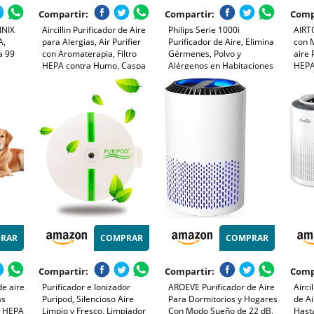
Compartir:
Compartir:
Comp
INIX
Aircillin Purificador de Aire
Philips Serie 1000i
AIRTO
A,
para Alergias, Air Purifier
Purificador de Aire, Elimina
con M
a 99
con Aromaterapia, Filtro
Gérmenes, Polvo y
aire
HEPA contra Humo, Caspa
Alérgenos en Habitaciones
HEPA
 el
de Mascotas y Olores,
de hasta 78 m², Modo de
hasta
tes,
Entrada de Aire Doble,
Reposo, Gris y Negro
Para
CADR 180 m³/h, 25 dB,
(AC1715/11)
De M
ra
Temporizador
RAR
COMPRAR
COMPRAR
Compartir:
Compartir:
Comp
de aire
Purificador e Ionizador
AROEVE Purificador de Aire
Airci
as
Puripod, Silencioso Aire
Para Dormitorios y Hogares
de Ai
ro HEPA
Limpio y Fresco, Limpiador
Con Modo Sueño de 22 dB,
Hasta