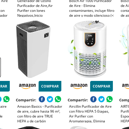
 Aire
Generador de Ozono
Bosch Air 1000 Purificador
Bosch
Purificador de Aire,Air
de Aire - Elimina
de Ai
 con
Purifier con Iones
contaminantes, incluye filtro
conta
cador
Negativos,Inicio
de aire y modo silencioso (<
de ai
Desodorizando
25 dB(A)) - para superficies
25 dB
 de 7W,
Esterilizador de Ozono Para
de hasta 23 m² - con modo
habit
BañO,con Casa Nueva,con
automático - CADR: 100
- con
Organizador de
m³/h
C - 
Cables,Blanco
RAR
COMPRAR
COMPRAR
Compartir:
Compartir:
Comp
 aire
Amazon Basics - Purificador
Aircillin Purificador de Aire
AIRTO
de aire, cubre hasta 96 m²,
con Filtro HEPA 5 Etapas,
Purif
de
con filtro de aire TRUE
Air Purifier con
Espon
HEPA y de carbón
Aromaterapia, Elimina
HEPA
avanzado, CADR 800 m3/h,
99.97% Polen, Caspa, Humo
Casp