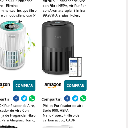
 Air 500 Purificador
Aircillin Purificador de Aire
re - Elimina
con Filtro HEPA, Air Purifier
minantes, incluye filtro
con Aromaterapia, Elimina
re y modo silencioso (<
99.97% Alergias, Polen,
(A)) - para
Caspa, Humo | 23dB Modo
aciones de hasta 23 m²
Sueño Silencioso,
 puerto de carga USB-
Temporizador, Luz | Bajo
CADR: 100 m³/h
Consumo 6W (AP070B)
COMPRAR
COMPRAR
artir:
Compartir:
K Purificador de Aire,
Philips Purificador de aire
icador de Aire Con
Serie 900, HEPA
ja de Fragancia, Filtro
NanoProtect + Filtro de
 Para Alergias, Humo,
carbón activo, CADR
a De Mascotas y
250m³/h para alérgicos de