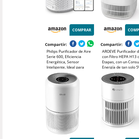
COMPRAR
COMP
Compartir:
Compartir:
Philips Purificador de Aire
AROEVE Purificador d
Serie 600, Eficiencia
con Filtro HEPA H13 
Energética, Sensor
Etapas, con un Cons
Inteligente, Ideal para
Energía de tan solo 
Alérgicos, Filtro HEPA
Silencioso a 22db co
99,97%, Cubre Hasta 44 m²,
Aroma, Combate el P
Control por App Philips Air+,
el Humo y el Pelo de
Blanco (AC0651/10)
Mascotas