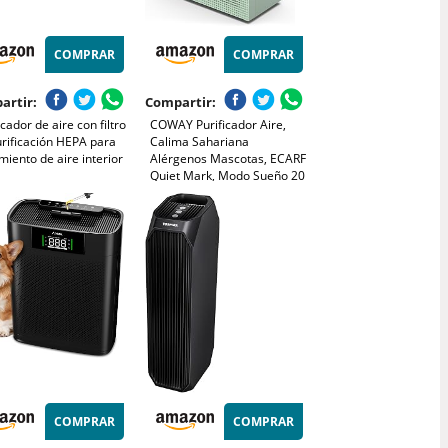
COMPRAR
COMPRAR
artir:
Compartir:
icador de aire con filtro
COWAY Purificador Aire,
rificación HEPA para
Calima Sahariana
miento de aire interior
Alérgenos Mascotas, ECARF
Quiet Mark, Modo Sueño 20
dB, Prefiltro Lavable,
HyperCaptive 99,999%
0,01µm, CADR 281m³/h,
Garantía 3 Años, Airmega
150, Verde
COMPRAR
COMPRAR