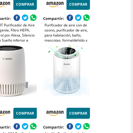
COMPRAR
COMPRAR
artir:
Compartir:
T Purificador de Aire
Purificador de aire con de
igente, Filtro HEPA,
ozono, purificador de aire,
ol por Alexa, Silencio
para habitación, baño,
 Sueño inferior a
mascotas, formaldehído y
, Elimina 99,97% de
olores, alta eficiencia -
ia Polen Olor y Caspa
Blanco
ascota,Blanco
COMPRAR
COMPRAR
artir:
Compartir: