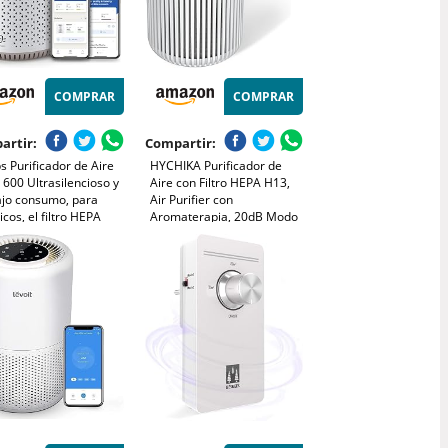
COMPRAR
COMPRAR
artir:
Compartir:
ps Purificador de Aire
HYCHIKA Purificador de
 600 Ultrasilencioso y
Aire con Filtro HEPA H13,
ajo consumo, para
Air Purifier con
icos, el filtro HEPA
Aromaterapia, 20dB Modo
na el 99,97% de los
Sueño, Elimina 99,97% de
aminantes, cubre hasta
Polvo, Polen, Humo y
, controlado por app,
Olores, 3 Luces Nocturnas,
co (AC0650/10)
Temporizador, para Hogar
y Dormitorio