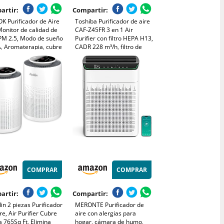
artir:
Compartir:
K Purificador de Aire
Toshiba Purificador de aire
onitor de calidad de
CAF-Z45FR 3 en 1 Air
 PM 2.5, Modo de sueño
Purifier con filtro HEPA H13,
, Aromaterapia, cubre
CADR 228 m³/h, filtro de
 1300 Ft², Filtro HEPA
carbón activo, luz UV, 99,7%
 Alergias, Humo, Caspa
de efecto de filtración de
ascotas y Olores
pelo de animales, polen,
polvo
COMPRAR
COMPRAR
artir:
Compartir:
llin 2 piezas Purificador
MERONTE Purificador de
re, Air Purifier Cubre
aire con alergias para
 765Sq Ft, Elimina
hogar, cámara de humo,