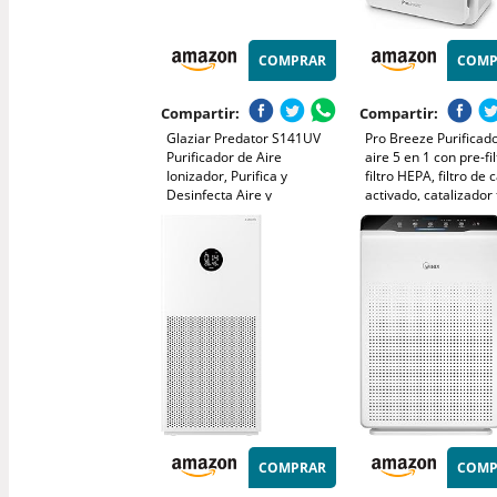
COMPRAR
COMP
Compartir:
Compartir:
Glaziar Predator S141UV
Pro Breeze Purificad
Purificador de Aire
aire 5 en 1 con pre-fil
Ionizador, Purifica y
filtro HEPA, filtro de
Desinfecta Aire y
activado, catalizador 
Superficies, Hasta 140m²
generador de iones
Potente Filtro Elimina
negativos. Contra las
99,99% Bacterias, Humos,
alergias y los olores
Olores, Alérgenos, Mando
218, 40 m²)
Distancia
COMPRAR
COMP