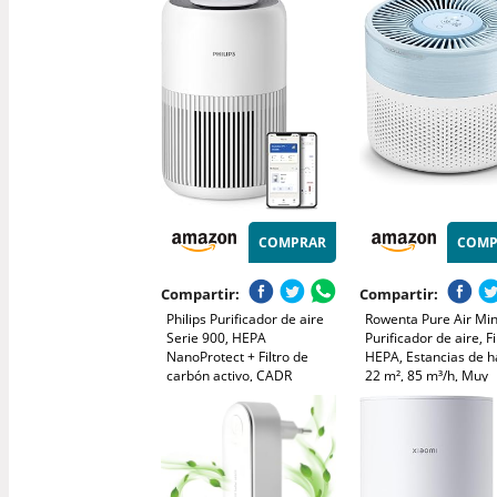
ultrasilencioso, captura el
Personas alérgicas, U
99,97% de alérgenos, App
silencioso, Filtro inte
conectada (AC3210/12)
y duradero (AC2210/
COMPRAR
COMP
Compartir:
Compartir:
Philips Purificador de aire
Rowenta Pure Air Min
Serie 900, HEPA
Purificador de aire, Fi
NanoProtect + Filtro de
HEPA, Estancias de h
carbón activo, CADR
22 m², 85 m³/h, Muy
250m³/h para alérgicos de
silencioso, Reduce m
65m², silencioso, inteligente
olores, Motor Effitech
y de bajo consumo
Blanco y azul, PU152
(AC0950/10)