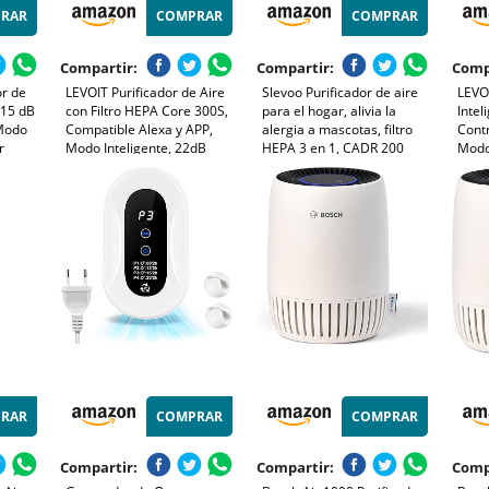
RAR
COMPRAR
COMPRAR
Compartir:
Compartir:
Comp
or de
LEVOIT Purificador de Aire
Slevoo Purificador de aire
LEVOI
 15 dB
con Filtro HEPA Core 300S,
para el hogar, alivia la
Intel
Modo
Compatible Alexa y APP,
alergia a mascotas, filtro
Contr
r
Modo Inteligente, 22dB
HEPA 3 en 1, CADR 200
Modo
len,
Modo de Sueño Silencioso,
m³/h, modo de suspensión,
24dB
tas y
Elimina 99.97% de Alergia
elimina pelo de mascotas,
Alerg
le para
Polen Ácaros Humo Pelo de
humo y olores, ahorro de
de M
s
Mascota, Bajo Consumo
energía (Blanco)
RAR
COMPRAR
COMPRAR
Compartir:
Compartir:
Comp