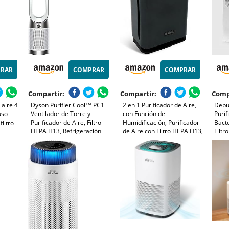
RAR
COMPRAR
COMPRAR
Compartir:
Compartir:
Comp
 aire 4
Dyson Purifier Cool™ PC1
2 en 1 Purificador de Aire,
Depu
uso
Ventilador de Torre y
con Función de
Purif
Purificador de Aire, Filtro
Humidificación, Purificador
Bacte
filtro
HEPA H13, Refrigeración
de Aire con Filtro HEPA H13,
Filtr
Potente, Control por App y
CADR 330m³/h a 80㎡,
Elimi
p y
Mando, Sin Aspas,
| Ai
ncioso,
Elimina 99.97% de Alergias
Oscilación 350°, Blanco
Tera
o
Polen Ácaros Humo Pelo de
Habit
Mascota, 22dB Modo de
Viole
Sueño