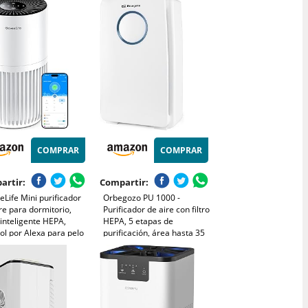
s, con Luz nocturna,
65m², silencioso, inteligente
orizador, bloqueo para
y de bajo consumo
s, 25dB
(AC0951/13)
COMPRAR
COMPRAR
artir:
Compartir:
Life Mini purificador
Orbegozo PU 1000 -
re para dormitorio,
Purificador de aire con filtro
o inteligente HEPA,
HEPA, 5 etapas de
ol por Alexa para pelo
purificación, área hasta 35
scotas, olores, polen
m2, temporizador, panel
o, con 3 velocidades,
táctil, contra alérgenos y
dos, temporizador y
olores, 45 W
a para hogar