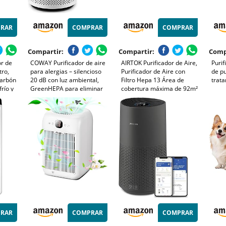
RAR
COMPRAR
COMPRAR
Compartir:
Compartir:
Comp
or de
COWAY Purificador de aire
AIRTOK Purificador de Aire,
Purif
tro,
para alergias – silencioso
Purificador de Aire con
de pu
 carbón
20 dB con luz ambiental,
Filtro Hepa 13 Área de
trata
frío y
GreenHEPA para eliminar
cobertura máxima de 92m²
99,999% de partículas 0,01
(990 Ft²), Filtro HEPA Para
µm, CADR alto 244 m³/h –
Alergias, Humo, Caspa De
 (CADR
ideal para dormitorio –
Mascotas y Olores, con Luz
AIRMEGA 100
nocturna, AP1001
RAR
COMPRAR
COMPRAR