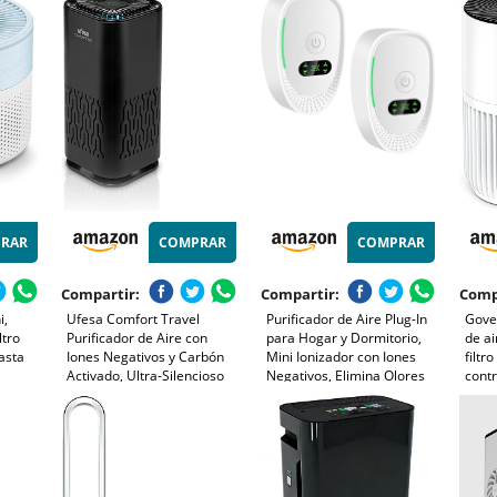
ltra
elimina el 99,97% de las
y Olores, Silencio 25dB
Olore
ligente
alergias al polen, el polvo y
Modo Sueño,
temp
10)
el humo, enchufe EU
Temporizador, Luz, Bajo
niño
Consumo 12W
RAR
COMPRAR
COMPRAR
Compartir:
Compartir:
Comp
i,
Ufesa Comfort Travel
Purificador de Aire Plug-In
Govee
ltro
Purificador de Aire con
para Hogar y Dormitorio,
de ai
asta
Iones Negativos y Carbón
Mini Ionizador con Iones
filtr
Activado, Ultra-Silencioso
Negativos, Elimina Olores
contr
alos
≤20dB, Luz Nocturna, USB,
de
de ma
,
Bajo Consumo 1W, Área
Humo/Mascotas/Zapatos,
y hum
0F0
≤10m², Ideal para Coche y
Silencioso y sin Filtros, para
2 mo
Espacios Pequeños, Negro
Cocina/Oficina/Baño (2)
arom