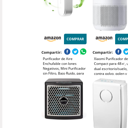
COMPRAR
COMP
Compartir:
Compartir:
Purificador de Aire
Xiaomi Purificador de
Enchufable con Iones
Compact para 48㎡, 
Negativos, Mini Purificador
dual escritorio/suelo, 
sin Filtro, Bajo Ruido, para
contra polvo, polen y
Dormitorio, Baño, Cocina y
alérgenos, control ap
Zona de Mascotas
voz, modo sueño sile
bajo consumo, blanc