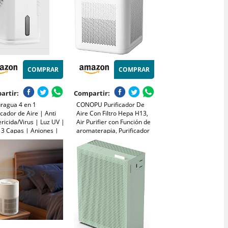
COMPRAR
COMPRAR
artir:
Compartir:
ragua 4 en 1
CONOPU Purificador De
icador de Aire | Anti
Aire Con Filtro Hepa H13,
ricida/Virus | Luz UV |
Air Purifier con Función de
o 3 Capas | Aniones |
aromaterapia, Purificador
na Olores | Silencioso
De Aire Para Alergias
re 30 m3 | Aroma
Hogar con Filtración en 3
pia | Uso
etapas, Luz nocturna
aciones/Vehículos,
ta