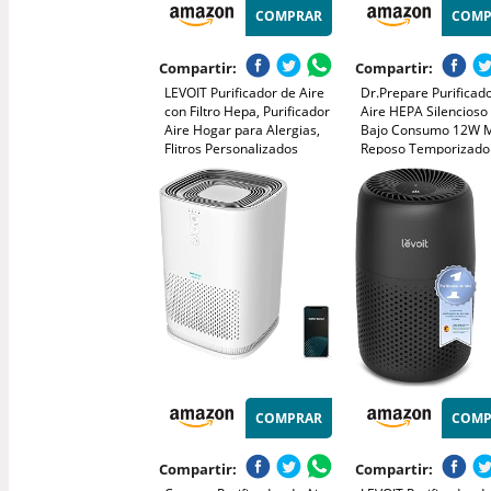
COMPRAR
COMP
Compartir:
Compartir:
LEVOIT Purificador de Aire
Dr.Prepare Purificad
con Filtro Hepa, Purificador
Aire HEPA Silencioso
Aire Hogar para Alergias,
Bajo Consumo 12W 
Flitros Personalizados
Reposo Temporizado
Elimina 99,97% del Polen,
Elimina 99,97% de Po
Polvo, Olores de Mascotas,
Polvo, Pelo de Masco
Modo Sueño y
Humo Prefiltro Lavab
Temporizador
Dormitorios y Oficina
COMPRAR
COMP
Compartir:
Compartir: