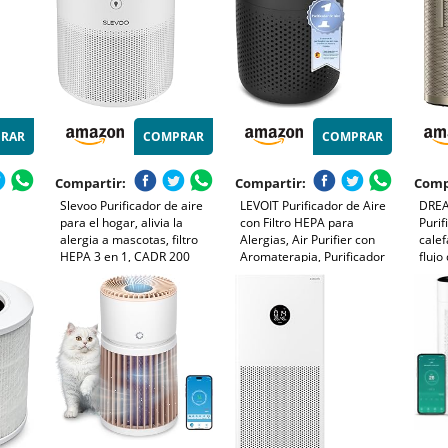
RAR
COMPRAR
COMPRAR
Compartir:
Compartir:
Comp
e
Slevoo Purificador de aire
LEVOIT Purificador de Aire
DREA
para el hogar, alivia la
con Filtro HEPA para
Purif
alergia a mascotas, filtro
Alergias, Air Purifier con
calef
HEPA 3 en 1, CADR 200
Aromaterapia, Purificador
flujo
m³/h, modo de suspensión,
Aire Silencioso, Bajo
cober
elimina pelo de mascotas,
Consumo de Energía de 7W,
100m
humo y olores, ahorro de
Negro, Core Mini
filtr
energía (Blanco)
senso