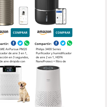
COMPRAR
COMPRAR
artir:
Compartir:
ME AirPursue PM20
Philips 3400 Series
icador de aire 3 en 1,
Purificador y humidificador
acción en 3 segundos,
de aire 2 en 1, HEPA
 de aire dirigido con
NanoProtect + filtro de
tura de 120°, limpia
carbón activo,
² en 15 minutos,
humidificación higiénica a
ación del 99,97% y 7
650 ml/h, CADR 300 m³/h
res inteligentes
para 78 m² (AC3421/13)