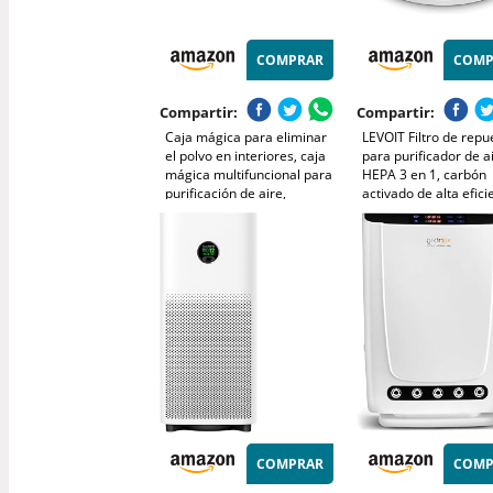
COMPRAR
COMP
Compartir:
Compartir:
Caja mágica para eliminar
LEVOIT Filtro de repu
el polvo en interiores, caja
para purificador de a
mágica multifuncional para
HEPA 3 en 1, carbón
purificación de aire,
activado de alta efici
recolección automática de
núcleo mini-RF blanc
polvo y fórmula de extracto
de plantas, frescura
duradera para el
COMPRAR
COMP