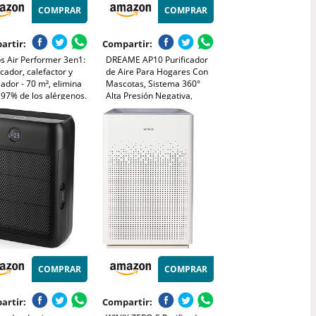
COMPRAR
COMPRAR
artir:
Compartir:
ps Air Performer 3en1:
DREAME AP10 Purificador
icador, calefactor y
de Aire Para Hogares Con
lador - 70 m², elimina
Mascotas, Sistema 360°
,97% de los alérgenos.
Alta Presión Negativa,
o HEPA, Sensores
Purificación 5 Etapas Que
igentes, Alexa, App.
Captura Pelo y Olores,
ncioso y bajo consumo
Transparente, Tapa Curva,
870/15)
Luz Eco, Control Con App
COMPRAR
COMPRAR
artir:
Compartir: