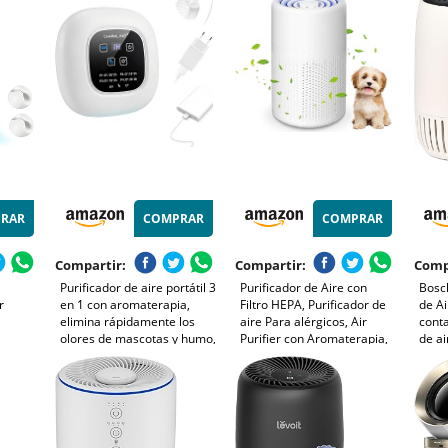
 Caspa
Mando, Sin Aspas,
Funcionamiento, Sensor PM
m³/h
Oscilación 350°, Blanco
2,5, Cobertura 40 m3 -
(AC1
Blanco
RAR
COMPRAR
COMPRAR
Compartir:
Compartir:
Comp
Purificador de aire portátil 3
Purificador de Aire con
Bosch
r
en 1 con aromaterapia,
Filtro HEPA, Purificador de
de Ai
elimina rápidamente los
aire Para alérgicos, Air
conta
olores de mascotas y humo,
Purifier con Aromaterapia,
de ai
devuelve el aire fresco a los
Elimina de Alergia Polen
25 dB
no Para
espacios pequeños y es
Olor y Caspa de Mascota,
habit
a,con
compatible con enchufe o
humo, Blanco
- con
batería externa
C - 