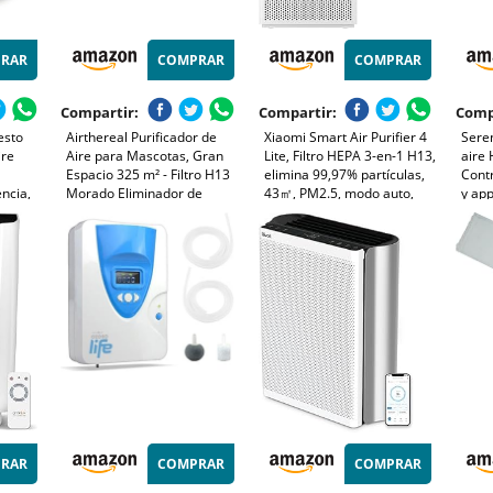
RAR
COMPRAR
COMPRAR
Compartir:
Compartir:
Comp
esto
Airthereal Purificador de
Xiaomi Smart Air Purifier 4
Seren
ire
Aire para Mascotas, Gran
Lite, Filtro HEPA 3-en-1 H13,
aire 
Espacio 325 m² - Filtro H13
elimina 99,97% partículas,
Contr
encia,
Morado Eliminador de
43㎡, PM2.5, modo auto,
y app
o
Olores - Pelo, Polvo y Humo,
Elimi
control vocal Alexa y
Purificador especializado -
masc
Google, silencioso
Sensor PM2.5, AGH400-PET
hast
dormitorio oficina
RAR
COMPRAR
COMPRAR