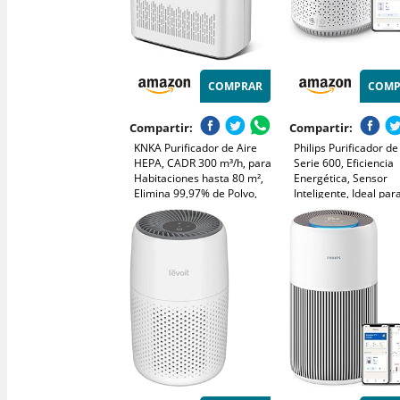
COMPRAR
COMP
Compartir:
Compartir:
KNKA Purificador de Aire
Philips Purificador de
HEPA, CADR 300 m³/h, para
Serie 600, Eficiencia
Habitaciones hasta 80 m²,
Energética, Sensor
Elimina 99,97% de Polvo,
Inteligente, Ideal par
Polen y Olores, Sensor
Alérgicos, Filtro HEP
Inteligente, Modo Auto y
99,97%, Cubre Hasta
Reposo, Ideal para
Control por App Philip
Fumadores y Mascotas
Blanco (AC0651/10)
(APH3000)