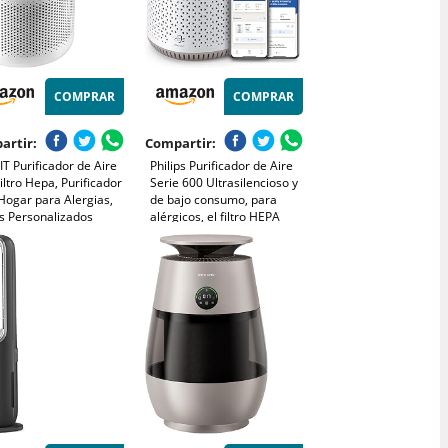
COMPRAR
COMPRAR
artir:
Compartir:
T Purificador de Aire
Philips Purificador de Aire
iltro Hepa, Purificador
Serie 600 Ultrasilencioso y
Hogar para Alergias,
de bajo consumo, para
os Personalizados
alérgicos, el filtro HEPA
na 99,97% del Polen,
elimina el 99,97% de los
, Olores de Mascotas,
contaminantes, cubre hasta
 Sueño y
44m2, controlado por app,
orizador
blanco (AC0650/10)