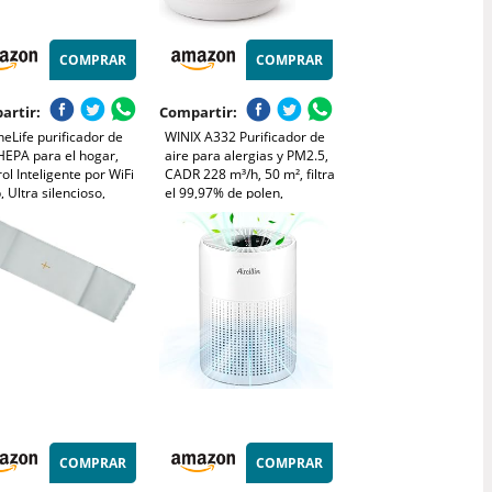
COMPRAR
COMPRAR
artir:
Compartir:
eLife purificador de
WINIX A332 Purificador de
HEPA para el hogar,
aire para alergias y PM2.5,
ol Inteligente por WiFi
CADR 228 m³/h, 50 m², filtra
, Ultra silencioso,
el 99,97% de polen,
na polvo, Pelo de
alergias, polvo y humo,
otas y olores, Cubre
monitor de calidad del aire,
a 167 m²
modo de suspensión y
automático
COMPRAR
COMPRAR