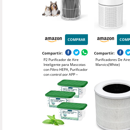
COMPRAR
COMP
Compartir:
Compartir:
P2 Purificador de Aire
Purificadores De Air
Inteligente para Mascotas
Marvics(White)
con Filtro HEPA, Purificador
con control por APP –
elimina el 99,98% de
alérgenos, humo, polvo,
polen y olores de mascotas.
Incluye modo de viento