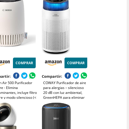
, Modo de Reposo
Blanco
711/10)
COMPRAR
COMPRAR
artir:
Compartir:
 Air 500 Purificador
COWAY Purificador de aire
re - Elimina
para alergias – silencioso
minantes, incluye filtro
20 dB con luz ambiental,
re y modo silencioso (<
GreenHEPA para eliminar
(A)) - para
99,999% de partículas 0,01
aciones de hasta 23 m²
µm, CADR alto 244 m³/h –
 puerto de carga USB-
ideal para dormitorio –
CADR: 100 m³/h
AIRMEGA 100