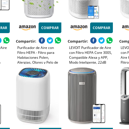
RAR
COMPRAR
COMPRAR
Compartir:
Compartir:
Comp
 Aire
Purificador de Aire con
LEVOIT Purificador de Aire
LEVOI
Filtro HEPA - Filtro para
con Filtro HEPA Core 300S,
con F
Habitaciones Polen,
Compatible Alexa y APP,
Aire 
a
Alergias, Olores y Pelo de
Modo Inteligente, 22dB
Flitr
A
Mascotas, con Esponja de
Modo de Sueño Silencioso,
Elimi
 44 m²,
Aromaterapia, 7.2W y 3
Elimina 99.97% de Alergia
Polvo
s Air+,
Velocidades, Silencioso
Polen Ácaros Humo Pelo de
Modo
Versión Mejorada
Mascota, Bajo Consumo
Temp