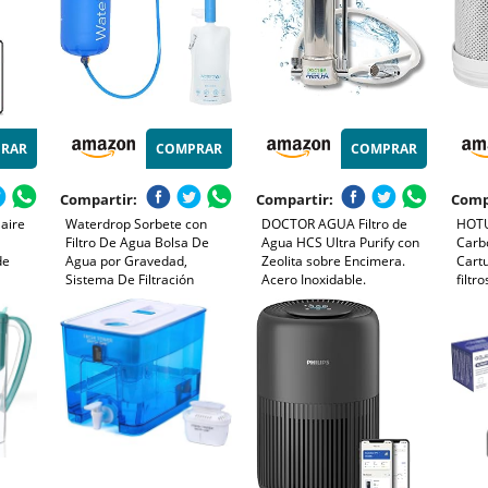
RAR
COMPRAR
COMPRAR
Compartir:
Compartir:
Comp
 aire
Waterdrop Sorbete con
DOCTOR AGUA Filtro de
HOTUT
Filtro De Agua Bolsa De
Agua HCS Ultra Purify con
Carb
de
Agua por Gravedad,
Zeolita sobre Encimera.
Cart
Sistema De Filtración
Acero Inoxidable.
filtr
Portátil para Acampar,
Bactericida Antiviral Elimina
de Re
ltra
Purificador De Agua Potable
99,99% de las Impurezas.
Agua 
ligente
para Viajes De Emergencia,
Conserva Sales Minerales
Grifo
10)
Senderismo, Azul
del Agua. 10 Años Garantía
Sedi