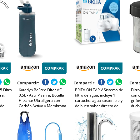
 -
Sedimentos y Mal Sabor,
de fá
Fácil Instalación, Blanco,
que r
M91007
las 
RAR
COMPRAR
COMPRAR
Compartir:
Compartir:
Comp
 Filtro
Katadyn BeFree Filter AC
BRITA ON TAP V Sistema de
Filtr
ra,
0.5L - Azul Pizarra, Botella
filtro de agua, incluye 1
con 
Filtrante Ultraligera con
cartucho: agua sostenible y
grifo
 del
Carbón Activo y Membrana
de buen sabor directo del
ducha
tales
EZ-Clean™ – Agua Potable
grifo, reduce
acces
 y 99%
Segura en Todo Momento y
micropartículas, PFAS,
para
uido)
Lugar, para Outdoor,
metales y sustancias que
Mochilero, Senderismo
afectan el sabor.