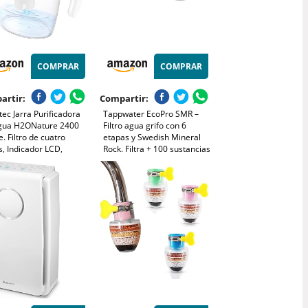
COMPRAR
COMPRAR
artir:
Compartir:
ec Jarra Purificadora
Tappwater EcoPro SMR –
gua H2ONature 2400
Filtro agua grifo con 6
e. Filtro de cuatro
etapas y Swedish Mineral
, Indicador LCD,
Rock. Filtra + 100 sustancias
cidad máxima 2,4 L sin
y añade minerales
o, Tapa Extraíble, Incluye
esenciales para agua pura y
tros
saludable. Purificador agua
con tecnología exclusiva