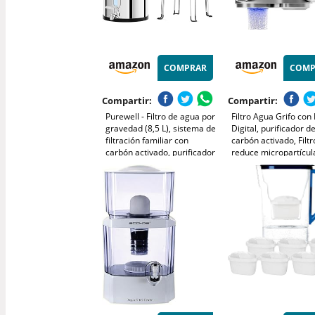
COMPRAR
COMP
Compartir:
Compartir:
Purewell - Filtro de agua por
Filtro Agua Grifo con 
gravedad (8,5 L), sistema de
Digital, purificador d
filtración familiar con
carbón activado, Filtr
carbón activado, purificador
reduce micropartícul
de agua para grifo y agua
metales y sustancias
de lluvia, tecnología
afectan el sabor, un
ultrafiltrada, gran
cartucho 1000 Litros
capacidad