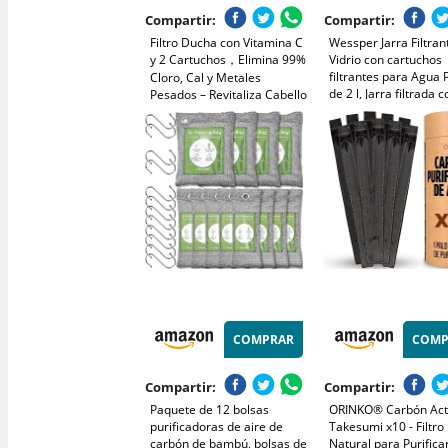
Compartir:
Compartir:
Filtro Ducha con Vitamina C
Wessper Jarra Filtran
y 2 Cartuchos，Elimina 99%
Vidrio con cartuchos
filtrantes para Agua 
Cloro, Cal y Metales
de 2 l, Jarra filtrada 
Pesados – Revitaliza Cabello
Contador Inteligente, 
y Piel. Filtro Agua Ducha
que Incluye 1 filtro d
Antical para una Ducha
Carbón Activo- Verde
Saludable(Último)
COMPRAR
COMP
Compartir:
Compartir:
Paquete de 12 bolsas
ORINKO® Carbón Act
purificadoras de aire de
Takesumi x10 - Filtro
carbón de bambú, bolsas de
Natural para Purifica