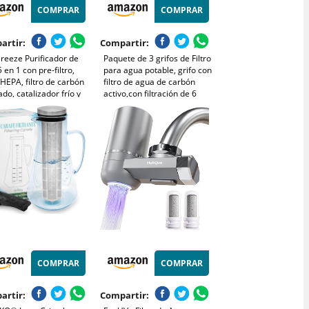
COMPRAR
COMPRAR
artir:
Compartir:
reeze Purificador de
Paquete de 3 grifos de Filtro
5 en 1 con pre-filtro,
para agua potable, grifo con
o HEPA, filtro de carbón
filtro de agua de carbón
ado, catalizador frío y
activo,con filtración de 6
rador de iones
capas, Accesorio de filtro de
ivos. Contra las
agua para cocina (Azul,
ias y los olores (CADR
Verde, Rojo)
40 m²)
COMPRAR
COMPRAR
artir:
Compartir: