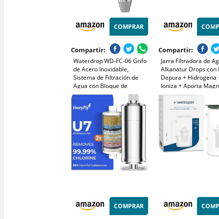
COMPRAR
COMP
Compartir:
Compartir:
Waterdrop WD-FC-06 Grifo
Jarra Filtradora de A
de Acero Inoxidable,
Alkanatur Drops con F
Sistema de Filtración de
Depura + Hidrogena 
Agua con Bloque de
Ioniza + Aporta Magn
Carbón, Elimina el Cloro, los
Elimina Metales + Ba
Metales Pesados y el Mal
- Normativa UNE
Sabor (1 Filtro Incluido)
149101:2015 Capaci
1.4L Libre de Tóxicos 
ALKANATUR
COMPRAR
COMP