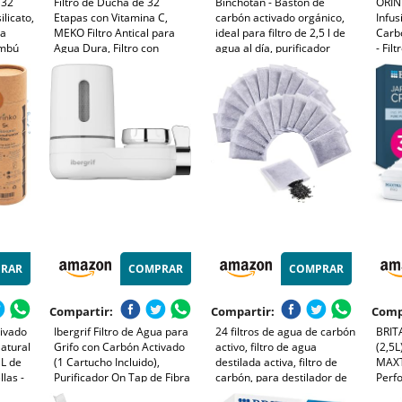
 32
Filtro de Ducha de 32
Binchotan - Bastón de
ORIN
ilicato,
Etapas con Vitamina C,
carbón activado orgánico,
Infus
pa
MEKO Filtro Antical para
ideal para filtro de 2,5 l de
Carb
ambú
Agua Dura, Filtro con
agua al día, purificador
- Fil
Cartuchos Reemplazables
vegetal natural, madera de
Purif
de Purificación Multietapa
roble verde japonés de
para
para Eliminar Cal, Cloro
Wakayama
Bebid
Residual (Plata)
Dise
Reuti
RAR
COMPRAR
COMPRAR
Compartir:
Compartir:
Comp
ivado
Ibergrif Filtro de Agua para
24 filtros de agua de carbón
BRITA
Natural
Grifo con Carbón Activado
activo, filtro de agua
(2,5L)
1L de
(1 Cartucho Incluido),
destilada activa, filtro de
MAXT
llas -
Purificador On Tap de Fibra
carbón, para destilador de
Perf
hotan
que Reduce Cloro, PFAS,
agua
prem