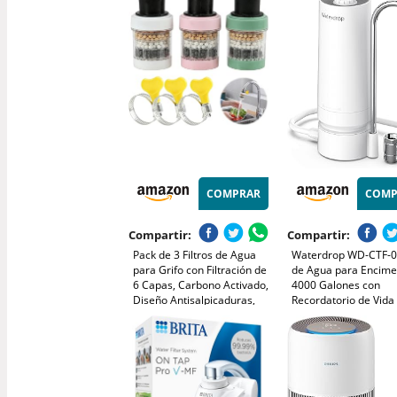
tanque de 4L, jarra de
Ecológico Reutilizable
cristal de remineralización
Calidad Japonesa
de 1,2 L para
COMPRAR
COMP
Compartir:
Compartir:
Pack de 3 Filtros de Agua
Waterdrop WD-CTF-05
para Grifo con Filtración de
de Agua para Encime
6 Capas, Carbono Activado,
4000 Galones con
Diseño Antisalpicaduras,
Recordatorio de Vida
Para Cocina y Baño,
Filtro, Reduce los Me
Diámetro de Instalación 15-
Pesados, el mal Olor
32 mm, Purificación
de Cloro (1 Filtro Incl
Eficiente y Segura