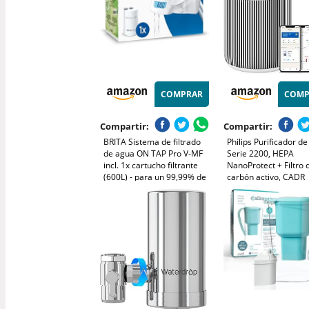
COMPRAR
COMP
Compartir:
Compartir:
BRITA Sistema de filtrado
Philips Purificador de
de agua ON TAP Pro V-MF
Serie 2200, HEPA
incl. 1x cartucho filtrante
NanoProtect + Filtro 
(600L) - para un 99,99% de
carbón activo, CADR
agua libre de bacterias,
400m³/h para 104m²,
reduciendo PFAS, incl.
Personas alérgicas, U
cuenta atrás digital LCD de
silencioso, Filtro inte
capacidad
y duradero (AC2210/