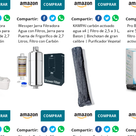
RAR
COMPRAR
COMPRAR
Compartir:
Compartir:
Comp
dora
Wessper Jarra Filtradora
KAMPAI carbón activado
Pro B
a para
Agua con Filtros, Jarra para
agua x4 | Filtro de 2,5 a 3 L,
aire 
de 2,7
Puerta de Frigorífico de 2,7
Baton | Binchotan de gran
filtr
bón
Litros, Filtro con Carbón
calibre | Purificador Vegetal
activ
Activo y Resina de
Bio – Recarga jarra filtrante
gene
rra y
Intercambio Iónico, Jarra y
– Purificación de agua del
negat
- Azul
Juego de 6 Cartuchos -
grifo, botella de cristal
alerg
Negro
218, 
RAR
COMPRAR
COMPRAR
Compartir:
Compartir:
Comp