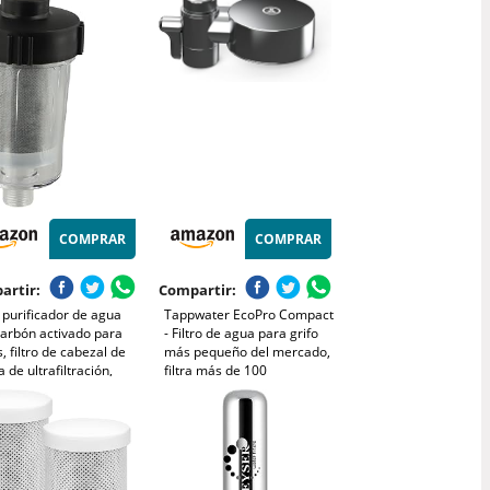
cil llenado e indicador,
Purificación del agua
educe la cal, el cloro y
Potable del grifo Anti Mala
impurezas
Gota y Contaminante
COMPRAR
COMPRAR
artir:
Compartir:
o purificador de agua
Tappwater EcoPro Compact
carbón activado para
- Filtro de agua para grifo
s, filtro de cabezal de
más pequeño del mercado,
 de ultrafiltración,
filtra más de 100
orio de fontanería
sustancias. Sistema de
 el hogar, 139 x 68 mm
filtración en 5 etapas con
nanotecnología. Filtro de
agua para grifo. (cromado)