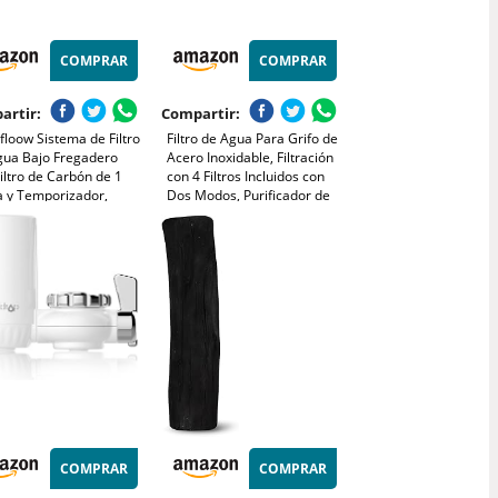
COMPRAR
COMPRAR
artir:
Compartir:
loow Sistema de Filtro
Filtro de Agua Para Grifo de
gua Bajo Fregadero
Acero Inoxidable, Filtración
iltro de Carbón de 1
con 4 Filtros Incluidos con
a y Temporizador,
Dos Modos, Purificador de
na Cloro, Impurezas
Agua Reduce el Cloro
icas y Mejora el
r del Agua
COMPRAR
COMPRAR