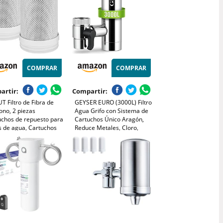
COMPRAR
COMPRAR
artir:
Compartir:
 Filtro de Fibra de
GEYSER EURO (3000L) Filtro
ono, 2 piezas
Agua Grifo con Sistema de
uchos de repuesto para
Cartuchos Único Aragón,
os de agua, Cartuchos
Reduce Metales, Cloro,
puesto para Filtros de
Bacterias, Pesticidas, Filtro
para Filtro de Agua
de Agua para Grifo
, Filtros de Cloro,
(Cartucho de 3000 l
mentos
Incluido)