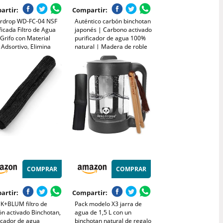
artir:
Compartir:
rdrop WD-FC-04 NSF
Auténtico carbón binchotan
ficada Filtro de Agua
japonés | Carbono activado
Grifo con Material
purificador de agua 100%
 Adsortivo, Elimina
natural | Madera de roble
, Plomo, Harina y Más,
(Ubamegashi) | Filtro de
atible con Grifos
agua vegetal - 10 x 2 cm
dar (1 Filtro Incluido)
COMPRAR
COMPRAR
artir:
Compartir:
K+BLUM filtro de
Pack modelo X3 jarra de
n activado Binchotan,
agua de 1,5 L con un
icador de agua
binchotan natural de regalo