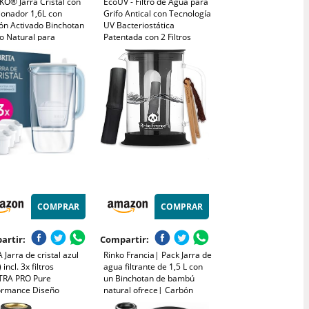
KO® Jarra Cristal con
EcoUV - Filtro de Agua para
ionador 1,6L con
Grifo Antical con Tecnología
ón Activado Binchotan
UV Bacteriostática
tro Natural para
Patentada con 2 Filtros
icación de Agua - Ideal
Antical y Fibra de Carbono -
 Nevera, Café y
Elimina Cal, Cloro, Bacterias
as Saludables -
ño Elegante y
lizable
COMPRAR
COMPRAR
artir:
Compartir:
 Jarra de cristal azul
Rinko Francia| Pack Jarra de
 incl. 3x filtros
agua filtrante de 1,5 L con
RA PRO Pure
un Binchotan de bambú
ormance Diseño
natural ofrece| Carbón
ium con tapa abatible
activado 100% Bio