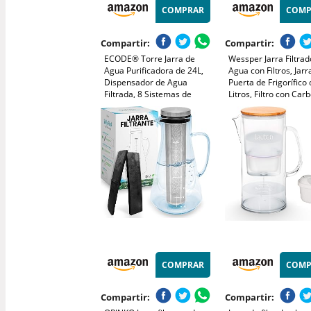
COMPRAR
COMP
Compartir:
Compartir:
ECODE® Torre Jarra de
Wessper Jarra Filtra
Agua Purificadora de 24L,
Agua con Filtros, Jarr
Dispensador de Agua
Puerta de Frigorífico 
Filtrada, 8 Sistemas de
Litros, Filtro con Car
Filtrado, Filtro Cerámico,
Activo y Resina de
Carbon, Piedras Naturales,
Intercambio Iónico, Ja
Jarra Purificadora, Aqua
Juego de 6 Cartuchos 
Filter Tower
COMPRAR
COMP
Compartir:
Compartir: