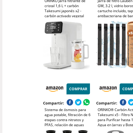
ORINKO Jarra filtrante de
Jarra de filtro Lauben
cristal 1,6 L + carbón
GW, 3.2 l, vidrio boros
Takesumi japonés x2 -
cartucho incluido, ta
carbón activado vegetal
antibacteriana de b
para purificación natural
agua - filtración natural
potente 2,5 L/palo - bambú
japonés auténtico
COMPRAR
COMP
Compartir:
Compartir:
Sistema de ósmosis para
ORINKO® Carbón Act
agua potable, filtración de 6
Takesumi x5 - Filtro 
etapas contra nitratos y
para Purificar hasta 
PFAS, relación de aguas
Agua en Jarras y Bote
residuales 4:1, monitor TDS,
Carbón Vegetal Binc