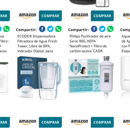
RAR
COMPRAR
COMPRAR
Compartir:
Compartir:
Comp
gua
ECODE® Dispensadora
Philips Purificador de aire
Aquaf
iltro -
Filtradora de Agua Fresh
Serie 900, HEPA
de A
+
Tower, Libre de BPA,
NanoProtect + Filtro de
con F
esio
Indicador Digital, para
carbón activo, CADR
Etap
cterias
Nevera, Incluye Filtro
250m³/h para alérgicos de
Elimi
purificador Compatible,
65m², silencioso, inteligente
Orgán
dad
Capacidad de 9.5L, Larga
y de bajo consumo
Sabo
-
Duración - Water Filter jug
(AC0951/13)
RAR
COMPRAR
COMPRAR