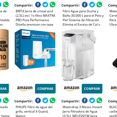
Compartir:
Compartir:
Comp
te de
BRITA Jarra de cristal azul
Filtro Agua para Ducha y
Wate
(2,5L) incl. 1x filtro MAXTRA
Baño 30.000 L para el Pelo y
Certi
Potable
PRO Pure Performance
Piel Sistema de Filtración
Para 
con
Diseño premium con tapa
Elimina el Exceso de Cal y
Ultra
Kit
abatible de fácil llenado e
Cloro Libre De Sulfito
Cloro
e
indicador, que reduce la cal,
Cálcico E226 Shower Head
Comp
el cloro y las impurezas
Filter ALKANATUR
Están
RAR
COMPRAR
COMPRAR
Compartir:
Compartir:
Comp
ivado
PHILIPS Filtro de agua del
Waterdrop 3 Meses Instant
BLAC
grifo, vertical X-Guard,
Jarra Filtradora de Agua
carbó
r hasta
blanco
(3,5L), WD-ED01W Jarra
purif