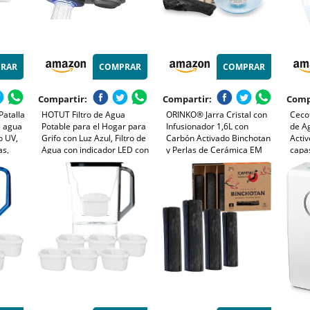
RAR
COMPRAR
COMPRAR
Compartir:
Compartir:
Comp
Patalla
HOTUT Filtro de Agua
ORINKO® Jarra Cristal con
Cecot
e agua
Potable para el Hogar para
Infusionador 1,6L con
de A
o UV,
Grifo con Luz Azul, Filtro de
Carbón Activado Binchotan
Activ
as,
Agua con indicador LED con
y Perlas de Cerámica EM
capas
 que
1 Cartuchos de Fibra de
x15 - Filtro Natural para
Capa
Carbono, Elimina el Cloro
Purificación de Agua - Ideal
filtr
para Nevera, Café y
3 Fil
Bebidas Saludables