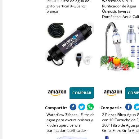
PHILIPS Filtro de agua del
Waterdrop K19-H
grifo, vertical X-Guard,
Purificador de Agua
blanco
Ósmosis Inversa
Doméstica, Agua Cal
Dispensador, Agua a
Temperatura Ambien
Agua Caliente Entre 
95°C
COMPRAR
COMP
Compartir:
Compartir:
Waterflow 3 fases - Filtro de
2 Piezas Filtro Agua G
agua para excursionistas y
con 10 Cartucho de Fi
kit de supervivencia,
360° Filtro de Agua p
purificador, purificador -
Grifo, Filtro Grifo Anti
Eliminación del 99,9% de
Filtros de Agua para 