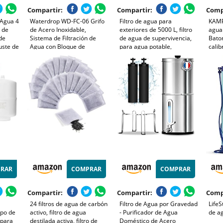
Compartir:
Compartir:
Comp
 Agua 4
Waterdrop WD-FC-06 Grifo
Filtro de agua para
KAMP
n de
de Acero Inoxidable,
exteriores de 5000 L, filtro
agua 
de
Sistema de Filtración de
de agua de supervivencia,
Bato
uste de
Agua con Bloque de
para agua potable,
calib
 Filtro
Carbón, Elimina el Cloro, los
purificador de agua portátil
Bio –
e Acero
Metales Pesados y el Mal
para equipos de
– Pur
la
Sabor (1 Filtro Incluido)
emergencia, verde ejército
grifo
RAR
COMPRAR
COMPRAR
Compartir:
Compartir:
Comp
24 filtros de agua de carbón
Filtro de Agua por Gravedad
LifeS
po de
activo, filtro de agua
- Purificador de Agua
de a
 para
destilada activa, filtro de
Doméstico de Acero