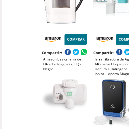
COMPRAR
COMP
Compartir:
Compartir:
Amazon Basics Jarra de
Jarra Filtradora de A
filtrado de agua (2,3 L) -
Alkanatur Drops con F
Negro
Depura + Hidrogena 
Ioniza + Aporta Magn
Elimina Metales + Ba
- Normativa UNE
149101:2015 Capaci
1.4L Libre de Tóxicos 
ALKANATUR