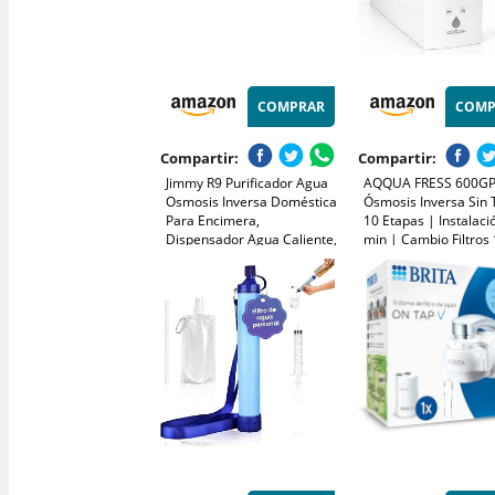
COMPRAR
COMP
Compartir:
Compartir:
Jimmy R9 Purificador Agua
AQQUA FRESS 600GP
Osmosis Inversa Doméstica
Ósmosis Inversa Sin
Para Encimera,
10 Etapas | Instalaci
Dispensador Agua Caliente,
min | Cambio Filtros 
7 Etapas Filtración, UV,
| Funciona con o sin
Calentamiento 3S, 7
Electricidad y Desag
Temperaturas, Monitor TDS
Marca España