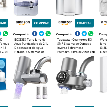
RAR
COMPRAR
COMPRAR
Compartir:
Compartir:
Comp
D –
ECODE® Torre Jarra de
Tappwater Countertop RO
Wate
 Tanque
Agua Purificadora de 24L,
SMR Sistema de Ósmosis
Jarra
ón 15
Dispensador de Agua
Inversa Sobremesa
(3,5
1 Click
Filtrada, 8 Sistemas de
Premium, Filtro de Agua con
Eléct
Filtrado, Filtro Cerámico,
Mineralización,
Reduc
üe |
Carbon, Piedras Naturales,
Dispensador de Agua Fría y
Dispe
Jarra Purificadora, Aqua
Caliente, 12L/h, Purificador
Pres
Filter Tower
Agua sin Instalación
(Filt