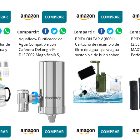
RAR
COMPRAR
COMPRAR
Compartir:
Compartir:
Comp
Aquafloow Purificador de
BRITA ON TAP V (600L)
BRITA
dor de
Agua Compatible con
Cartucho de recambio de
(2,5L)
ua y
Cafetera DeLonghi®
filtro de agua - para agua
MAXT
DLSC002 Magnifica® S,
sostenible de buen sabor,
Perf
rador
Eletta®, Dinamica®,
reduce las micro partículas,
prem
limpia
PrimaDonna® y Serie
PFAS, los metales pesados y
de fá
tas y
ECAM – Cartucho Filtrante
otras sustancias que
que r
para Máquina de Café y
alteran el sabor
las 
Espresso (6x)
RAR
COMPRAR
COMPRAR