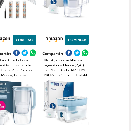
COMPRAR
COMPRAR
artir:
Compartir:
dura Alcachofa de
BRITA Jarra con filtro de
 Alta Presion, Filtro
agua Aluna blanca (2,4 l)
 Ducha Alta Presion
incl. 1x cartucho MAXTRA
5 Modos, Cabezal
PRO All-in-1:jarra adaptable
 Filtración de 3 Capas
al frigorífico con LTI digital
dras
que reduce cloro, cal e
impurezas.