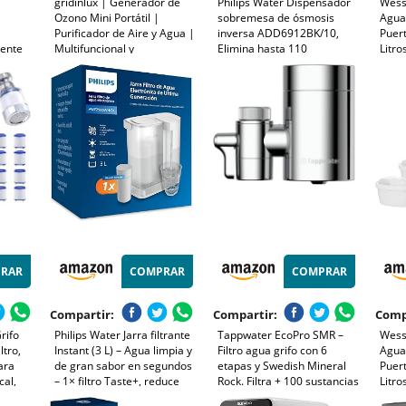
gridinlux | Generador de
Philips Water Dispensador
Wessp
Ozono Mini Portátil |
sobremesa de ósmosis
Agua 
Purificador de Aire y Agua |
inversa ADD6912BK/10,
Puert
iente
Multifuncional y
Elimina hasta 110
Litro
Desinfectante | Filtra y
sustancias, Agua fría,
Activ
te y
Neutraliza alérgenos y
Caliente y a Temperatura
Inter
45°C y
Malos olores | Potencia y
Ambiente, Vida útil del Filtro
Juego
duración Personalizable |
1 año
10W
RAR
COMPRAR
COMPRAR
Compartir:
Compartir:
Comp
rifo
Philips Water Jarra filtrante
Tappwater EcoPro SMR –
Wessp
ltro,
Instant (3 L) – Agua limpia y
Filtro agua grifo con 6
Agua 
ara
de gran sabor en segundos
etapas y Swedish Mineral
Puert
cal,
– 1× filtro Taste+, reduce
Rock. Filtra + 100 sustancias
Litro
Grifo,
cloro y plomo, preserva
y añade minerales
Activ