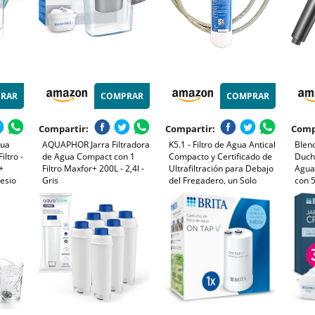
RAR
COMPRAR
COMPRAR
Compartir:
Compartir:
Comp
gua
AQUAPHOR Jarra Filtradora
K5.1 - Filtro de Agua Antical
Blen
iltro -
de Agua Compact con 1
Compacto y Certificado de
Ducha
+
Filtro Maxfor+ 200L - 2,4l -
Ultrafiltración para Debajo
Agua
esio
Gris
del Fregadero, un Solo
con 
cterias
Cartucho 3 en 1, Máxima
Ducha
Filtración y Ahorro,
y Pie
dad
Precisión de Filtrado 0.01
-
Micras