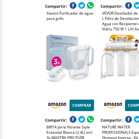
Compartir:
Compartir:
Xiaomi Purificador de agua
VEVOR Destilador de
para grifo
L Filtro de Destilació
Agua con Recipiente 
Vidrio 750 W 1 L/H Aj
Velocidad, Destilación
Purificador 7,9 lbs d
Inoxidable con Pantal
Doble, Rojo
COMPRAR
COMP
Compartir:
Compartir:
BRITA Jarra filtrante Style
NATURE WATER
Essential Blanca (2.4L) incl.
PROFESSIONALS Equi
3x MAXTRA PRO PURE
Osmosis Inversa - Kit