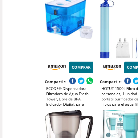
bacterias
Filtros Agua Grifo pa
Cocina Fregadero Ba
COMPRAR
COMP
Compartir:
Compartir:
ECODE® Dispensadora
HOTUT 1500L Filtro 
Filtradora de Agua Fresh
personales, 1 unidad
Tower, Libre de BPA,
portátil purificador 
Indicador Digital, para
filtros para el agua fi
Nevera, Incluye Filtro
agua de camping, filt
purificador Compatible,
agua de exterior par
Capacidad de 9.5L, Larga
emergencias elimina 
Duración - Water Filter jug
99,99% de las