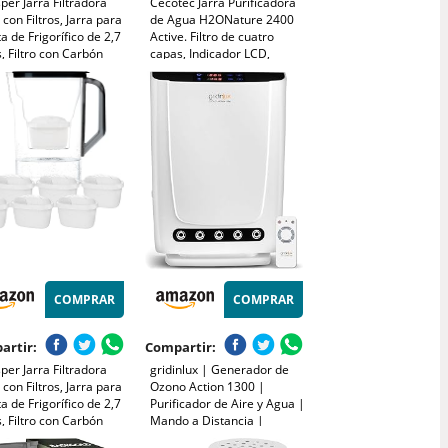
er Jarra Filtradora
Cecotec Jarra Purificadora
con Filtros, Jarra para
de Agua H2ONature 2400
a de Frigorífico de 2,7
Active. Filtro de cuatro
s, Filtro con Carbón
capas, Indicador LCD,
o y Resina de
Capacidad máxima 2,4 L sin
cambio Iónico, Jarra y
filtro, Tapa Extraíble, Incluye
 de 6 Cartuchos - Azul
3 Filtros
COMPRAR
COMPRAR
artir:
Compartir:
er Jarra Filtradora
gridinlux | Generador de
con Filtros, Jarra para
Ozono Action 1300 |
a de Frigorífico de 2,7
Purificador de Aire y Agua |
s, Filtro con Carbón
Mando a Distancia |
o y Resina de
Especial Hogar y Espacios