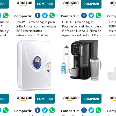
RAR
COMPRAR
COMPRAR
Compartir:
Compartir:
Comp
ema de
EcoUV - Filtro de Agua para
HOTUT Filtro de Agua
ICAR
 1
Grifo Antical con Tecnología
Potable para el Hogar para
1000m
ible y
UV Bacteriostática
Grifo con Luz Azul, Filtro de
efici
o del
Patentada con 2 Filtros
Agua con indicador LED con
de 60
Antical y Fibra de Carbono -
1 Cartuchos de Fibra de
purif
,
Elimina Cal, Cloro, Bacterias
Carbono, Elimina el Cloro
verdu
 que
vajil
RAR
COMPRAR
COMPRAR
Compartir:
Compartir:
Comp