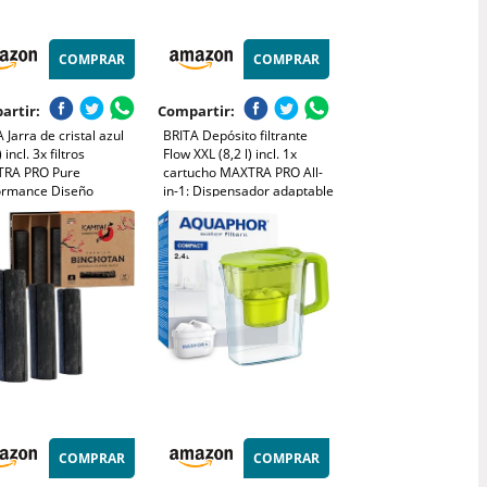
COMPRAR
COMPRAR
artir:
Compartir:
 Jarra de cristal azul
BRITA Depósito filtrante
 incl. 3x filtros
Flow XXL (8,2 l) incl. 1x
RA PRO Pure
cartucho MAXTRA PRO All-
ormance Diseño
in-1: Dispensador adaptable
ium con tapa abatible
al frigorífico para familias y
cil llenado e indicador,
oficinas, que reduce cloro,
educe la cal, el cloro y
cal e impurezas.
impurezas
COMPRAR
COMPRAR