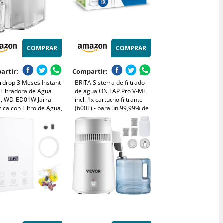
COMPRAR
COMPRAR
artir:
Compartir:
rdrop 3 Meses Instant
BRITA Sistema de filtrado
 Filtradora de Agua
de agua ON TAP Pro V-MF
L), WD-ED01W Jarra
incl. 1x cartucho filtrante
rica con Filtro de Agua,
(600L) - para un 99,99% de
ir 35+ Sustancias,
agua libre de bacterias,
nsador Filtro de Agua,
reduciendo PFAS, incl.
erva Minerales, Blanco
cuenta atrás digital LCD de
ro: WD-EDF)
capacidad