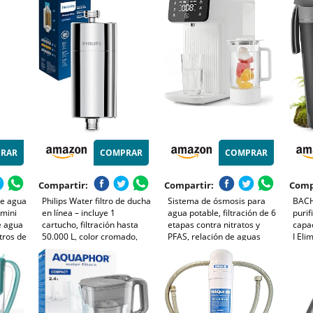
ra
minerales
esenciales para agua pura y
Inter
ño
saludable. Purificador agua
Juego
con tecnología exclusiva
Negr
RAR
COMPRAR
COMPRAR
Compartir:
Compartir:
Comp
de agua
Philips Water filtro de ducha
Sistema de ósmosis para
BACH
 mini
en línea – incluye 1
agua potable, filtración de 6
purif
de agua
cartucho, filtración hasta
etapas contra nitratos y
capac
ltros de
50.000 L, color cromado,
PFAS, relación de aguas
I Eli
ro de
reduce cloro hasta un 99%,
residuales 4:1, monitor TDS,
bacte
a
fácil de instalar, compatible
tanque de 4L, jarra de
micro
el
con la mayoría de duchas
cristal de remineralización
cloro
de 1,2 L para
críti