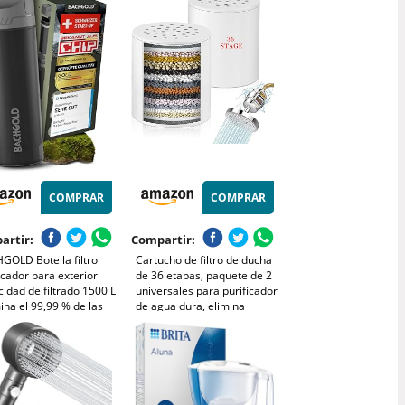
cambio Iónico, Jarra y
Pequeños | Potencia y
 de 6 Cartuchos -
Duración Personalizables |
o
14W
COMPRAR
COMPRAR
artir:
Compartir:
GOLD Botella filtro
Cartucho de filtro de ducha
icador para exterior
de 36 etapas, paquete de 2
idad de filtrado 1500 L
universales para purificador
mina el 99,99 % de las
de agua dura, elimina
rias y filtra
plásticos,partículas y
 I Para situaciones
cas, Negro 800ml