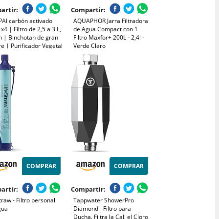
artir:
Compartir:
AI carbón activado
AQUAPHOR Jarra Filtradora
x4 | Filtro de 2,5 a 3 L,
de Agua Compact con 1
n | Binchotan de gran
Filtro Maxfor+ 200L - 2,4l -
re | Purificador Vegetal
Verde Claro
 Recarga jarra filtrante
ificación de agua del
, botella de cristal
COMPRAR
COMPRAR
artir:
Compartir:
traw - Filtro personal
Tappwater ShowerPro
gua
Diamond - Filtro para
Ducha. Filtra la Cal, el Cloro