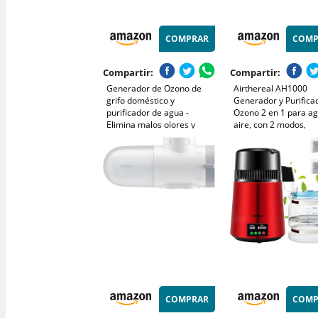
COMPRAR
COMP
Compartir:
Compartir:
Generador de Ozono de
Airthereal AH1000
grifo doméstico y
Generador y Purifica
purificador de agua -
Ozono 2 en 1 para ag
Elimina malos olores y
aire, con 2 modos,
previene intoxicaciones
temporizador y gene
alimentarias - Producción
de iones negativos – 
de ozono de 70 mg/h -
agua, aire, paños, fru
Ozono Hogar.
verduras.
COMPRAR
COMP