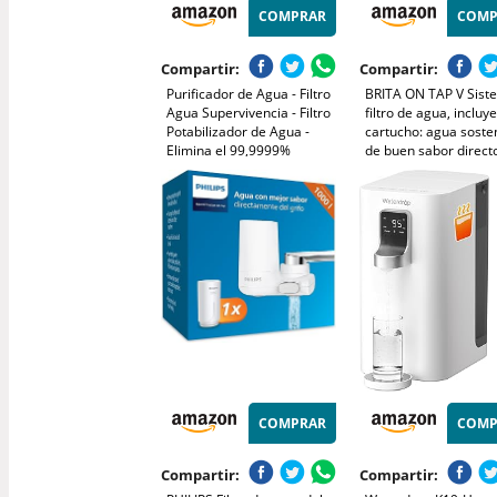
COMPRAR
COMP
Compartir:
Compartir:
Purificador de Agua - Filtro
BRITA ON TAP V Sist
Agua Supervivencia - Filtro
filtro de agua, incluye
Potabilizador de Agua -
cartucho: agua sosten
Elimina el 99,9999%
de buen sabor direct
Bacterias y Virus -
grifo, reduce
Potabilizador de Agua -
micropartículas, PFAS
Ligero y Compacto para
metales y sustancias
Acampada y Senderismo.
afectan el sabor.
COMPRAR
COMP
Compartir:
Compartir: