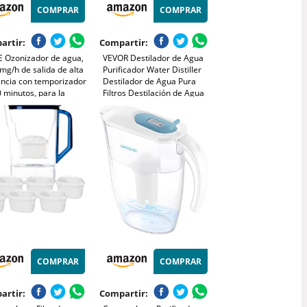
COMPRAR
COMPRAR
artir:
Compartir:
E Ozonizador de agua,
VEVOR Destilador de Agua
g/h de salida de alta
Purificador Water Distiller
encia con temporizador
Destilador de Agua Pura
 minutos, para la
Filtros Destilación de Agua
icación de frutas,
4L de Acero Inoxidable
ras, carne, mariscos,
Interno con Botella de
la y botellas
colección
COMPRAR
COMPRAR
artir:
Compartir: