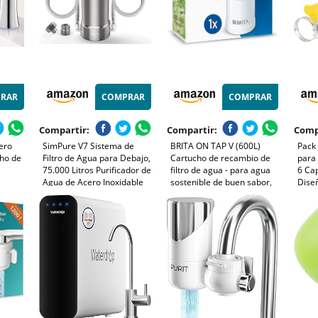
RAR
COMPRAR
COMPRAR
Compartir:
Compartir:
Comp
cero
SimPure V7 Sistema de
BRITA ON TAP V (600L)
Pack 
cho de
Filtro de Agua para Debajo,
Cartucho de recambio de
para 
0
75.000 Litros Purificador de
filtro de agua - para agua
6 Ca
Agua de Acero Inoxidable
sostenible de buen sabor,
Diseñ
rio
de 5 Etapas, Reduce 99%
reduce las micro partículas,
Para
ego,
Plomo, Cloro, Sabores y
PFAS, los metales pesados y
Diáme
Olores, Conexión Directa al
otras sustancias que
32 mm
Grifo de la Cocina
alteran el sabor
Efici