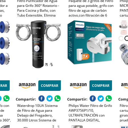
ueba
Filtro Purificador de Agua
Paquete de 3 grifos de Filtro
Phili
dor a
para Grifo 360° Rotatorio -
para agua potable, grifo con
MICR
as,
Para Cocina y Baño, con
filtro de agua de carbón
PANT
vo
Tubo Extensible, Elimina
activo,con filtración de 6
cartu
o en
Cloro, Fluoruro, Metales
capas, Accesorio de filtro de
sedim
ocina,
Pesados y Cal (Agua Dura)
agua para cocina (Azul,
susta
ul)
Verde, Rojo)
sabo
filtr
RAR
COMPRAR
COMPRAR
Compartir:
Compartir:
Comp
fo con
Waterdrop 10UA Sistema
Philips Water Filtro de Grifo
Filtr
 de
de Filtro de Agua para
AWP3756P1/10,
cartu
ua
Debajo del Fregadero,
ULTRAFILTRACIÓN con
girat
io 360°,
30.000 Litros Sistema de
PANTALLA DIGITAL,
prue
ifo,
Filtrado de Agua de Alta
capacidad de filtración de
para 