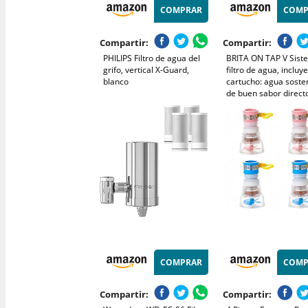
COMPRAR
COMP
Compartir:
Compartir:
PHILIPS Filtro de agua del
BRITA ON TAP V Sist
grifo, vertical X-Guard,
filtro de agua, incluye
blanco
cartucho: agua sosten
de buen sabor direct
grifo, reduce
micropartículas, PFAS
metales y sustancias
afectan el sabor.
COMPRAR
COMP
Compartir:
Compartir: