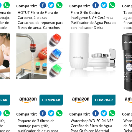
Compartir:
Compartir:
Comp
tema de
HOTUT Filtro de Fibra de
Filtro Grifo Cocina
Tappw
ebajo,
Carbono, 2 piezas
Inteligente UV + Cerámica –
agua 
dor de
Cartuchos de repuesto para
Purificador de Agua Potable
filtr
able
filtros de agua, Cartuchos
con Indicador Digital –
etapa
icado
de Repuesto para Filtros de
Elimina Cloro, Bacterias y
susta
Agua para Filtro de Agua
Metales Pesados –
cloro
s y
Grifo, Filtros de Cloro,
Compatible Universal
recam
Sedimentos
RAR
COMPRAR
COMPRAR
Compartir:
Compartir:
Comp
ifo,
Paquete de 3 filtros de
Waterdrop WD-FC-04 NSF
Wate
 de
montaje para grifo,
Certificada Filtro de Agua
de Fi
ado de
purificador de agua para
Para Grifo con Material
Deba