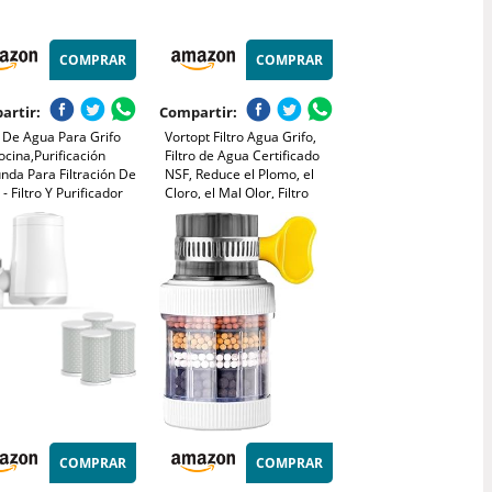
COMPRAR
COMPRAR
artir:
Compartir:
o De Agua Para Grifo
Vortopt Filtro Agua Grifo,
cina,Purificación
Filtro de Agua Certificado
nda Para Filtración De
NSF, Reduce el Plomo, el
- Filtro Y Purificador
Cloro, el Mal Olor, Filtro
ara Grifo De Cocina |
purificador Agua Grifo
Cloro, Metales
Cocina, Adapta a Grifos
dos Y Olores
Estándar, T1(2 filtros)
COMPRAR
COMPRAR