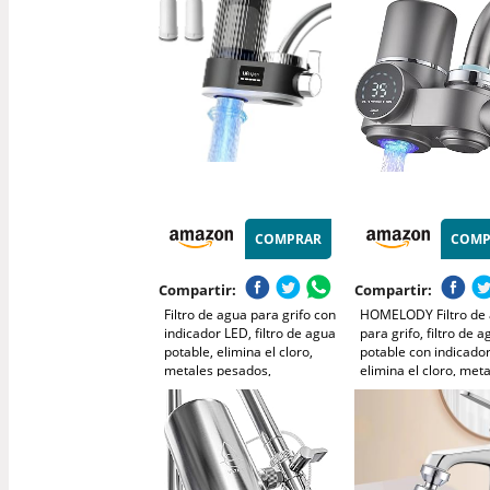
Filtros de Agua para 
para Cocina y Baño
COMPRAR
COMP
Compartir:
Compartir:
Filtro de agua para grifo con
HOMELODY Filtro de
indicador LED, filtro de agua
para grifo, filtro de 
potable, elimina el cloro,
potable con indicado
metales pesados,
elimina el cloro, met
esterilización UV, filtro de
pesados y mal sabor, 
agua del grifo (con 2 filtros)
de grifo con luz azul 
para cocina, viajes,
cocina (1 filtro)
mascotas