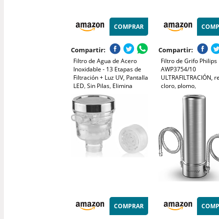
COMPRAR
COMP
Compartir:
Compartir:
Filtro de Agua de Acero
Filtro de Grifo Philips
Inoxidable - 13 Etapas de
AWP3754/10
Filtración + Luz UV, Pantalla
ULTRAFILTRACIÓN, r
LED, Sin Pilas, Elimina
cloro, plomo,
Cloro/Metales
microplásticos, bacte
Pesados/Olores
capacidad de filtraci
1200 L, El embalaje 
variar
COMPRAR
COMP