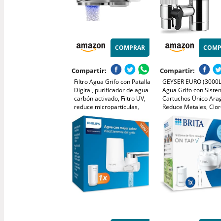
COMPRAR
COMP
Compartir:
Compartir:
Filtro Agua Grifo con Patalla
GEYSER EURO (3000L)
Digital, purificador de agua
Agua Grifo con Siste
carbón activado, Filtro UV,
Cartuchos Único Ara
reduce micropartículas,
Reduce Metales, Clor
metales y sustancias que
Bacterias, Pesticidas, 
afectan el sabor, un
de Agua para Grifo
cartucho 1000 Litros
(Cartucho de 3000 l
Incluido)