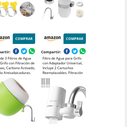
COMPRAR
COMPRAR
artir:
Compartir:
de 3 Filtros de Agua
Filtro de Agua para Grifo
Grifo con Filtración de
con Adaptador Universal,
pas, Carbono Activado,
Incluye 2 Cartuchos
o Antisalpicaduras,
Reemplazables, Filtración
 Cocina y Baño,
de Agua de Carbono
tro de Instalación 15-
Rotatoria 360° para
, Purificación
Eliminar Metales Pesados,
ente y Segura
Cloro, Protege la Salud
Familiar