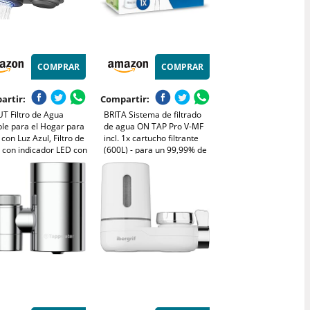
COMPRAR
COMPRAR
artir:
Compartir:
T Filtro de Agua
BRITA Sistema de filtrado
le para el Hogar para
de agua ON TAP Pro V-MF
 con Luz Azul, Filtro de
incl. 1x cartucho filtrante
 con indicador LED con
(600L) - para un 99,99% de
tuchos de Fibra de
agua libre de bacterias,
no, Elimina el Cloro
reduciendo PFAS, incl.
cuenta atrás digital LCD de
capacidad