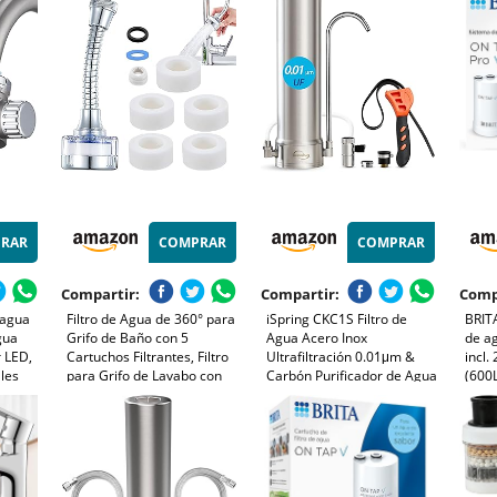
Grifo,
Capacidad, Certificado
1200 L, reduce CLORO,
NSF/ANSI 42, Reduce el
PLOMO, MICROPLÁSTICOS y
99,99% de Plomo, Cloro,
BACTERIAS
Mal Sabor
RAR
COMPRAR
COMPRAR
Compartir:
Compartir:
Comp
 agua
Filtro de Agua de 360° para
iSpring CKC1S Filtro de
BRITA
agua
Grifo de Baño con 5
Agua Acero Inox
de a
r LED,
Cartuchos Filtrantes, Filtro
Ultrafiltración 0.01μm &
incl.
ales
para Grifo de Lavabo con
Carbón Purificador de Agua
(600L
filtro
Tubo Extensible para
Grifo Fregadero Cocina
agua 
para
Cocina y Baño, que elimina
Ideal Inquilinos
reduc
cloro, fluoruro, metales
cuent
pesados y agua dura.
capa