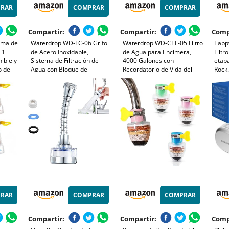
RAR
COMPRAR
COMPRAR
Compartir:
Compartir:
Comp
ema de
Waterdrop WD-FC-06 Grifo
Waterdrop WD-CTF-05 Filtro
Tapp
 1
de Acero Inoxidable,
de Agua para Encimera,
Filtr
ible y
Sistema de Filtración de
4000 Galones con
etap
o del
Agua con Bloque de
Recordatorio de Vida del
Rock.
Carbón, Elimina el Cloro, los
Filtro, Reduce los Metales
y añ
,
Metales Pesados y el Mal
Pesados, el mal Olor y 99%
esenc
 que
Sabor (1 Filtro Incluido)
de Cloro (1 Filtro Incluido)
salud
con t
RAR
COMPRAR
COMPRAR
Compartir:
Compartir:
Comp