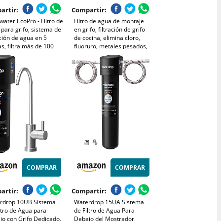
artir:
Compartir:
ater EcoPro - Filtro de
Filtro de agua de montaje
para grifo, sistema de
en grifo, filtración de grifo
ación de agua en 5
de cocina, elimina cloro,
s, filtra más de 100
fluoruro, metales pesados,
ncias, incluyendo
agua dura, purificador de
, cal y mal sabor (4
grifo para baño
bios incluidos)
COMPRAR
COMPRAR
artir:
Compartir:
rdrop 10UB Sistema
Waterdrop 15UA Sistema
ltro de Agua para
de Filtro de Agua Para
jo con Grifo Dedicado,
Debajo del Mostrador,