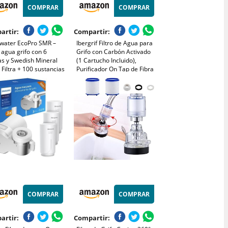
COMPRAR
COMPRAR
artir:
Compartir:
water EcoPro SMR –
Ibergrif Filtro de Agua para
o agua grifo con 6
Grifo con Carbón Activado
as y Swedish Mineral
(1 Cartucho Incluido),
 Filtra + 100 sustancias
Purificador On Tap de Fibra
ade minerales
que Reduce Cloro, PFAS,
iales para agua pura y
Sedimentos y Mal Sabor,
able. Purificador agua
Fácil Instalación, Blanco,
ecnología exclusiva
M91007
COMPRAR
COMPRAR
artir:
Compartir: