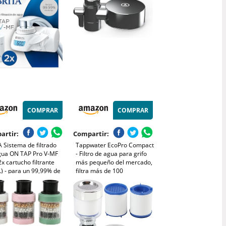
Potable con Adaptadores
COMPRAR
COMPRAR
artir:
Compartir:
 Sistema de filtrado
Tappwater EcoPro Compact
gua ON TAP Pro V-MF
- Filtro de agua para grifo
 2x cartucho filtrante
más pequeño del mercado,
) - para un 99,99% de
filtra más de 100
libre de bacterias,
sustancias. Sistema de
iendo PFAS, incl.
filtración en 5 etapas con
a atrás digital LCD de
nanotecnología. Filtro de
cidad
agua para grifo. (cromado)