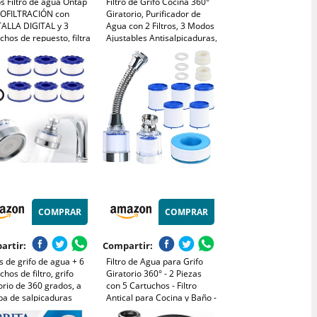
ps Filtro de agua Ontap
Filtro de Grifo Cocina 360°
OFILTRACIÓN con
Giratorio, Purificador de
ALLA DIGITAL y 3
Agua con 2 Filtros, 3 Modos
chos de repuesto, filtra
Ajustables Antisalpicaduras,
entos, cloro y otras
Ahorrador de Agua
ncias que alteran el
Universal
r, capacidad de
ación de 1000 L
COMPRAR
COMPRAR
artir:
Compartir:
os de grifo de agua + 6
Filtro de Agua para Grifo
chos de filtro, grifo
Giratorio 360° - 2 Piezas
orio de 360 grados, a
con 5 Cartuchos - Filtro
ba de salpicaduras
Antical para Cocina y Baño -
el hogar, cocina y baño
Filtro Universal para Agua