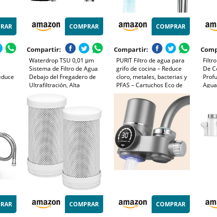
RAR
COMPRAR
COMPRAR
Compartir:
Compartir:
Comp
Waterdrop TSU 0,01 μm
PURIT Filtro de agua para
Filtr
Sistema de Filtro de Agua
grifo de cocina – Reduce
De Co
educe
Debajo del Fregadero de
cloro, metales, bacterias y
Profu
Ultrafiltración, Alta
PFAS – Cartuchos Eco de
Agua 
rias,
Capacidad de 3 Etapas,
cerámica diatomea y
De P
ón de
Panel Inteligente, Sin Aguas
carbón activo vegetal, 1
Para 
puede
Residuales, Reducir PFAS,
unidad incluida – 1000 l.
Pesa
PFOA/PFOS
RAR
COMPRAR
COMPRAR