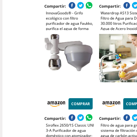
Compartir:
Compartir:
InnovaGoods® - Grifo
Waterdrop AS13 Sis
ecológico con filtro
Filtro de Agua para D
purificador de agua Faukko,
30.000 litros Purifica
purifica el agua de forma
Agua de Acero Inoxid
segura y eficiente, con
de 5+1 Grado, Certif
diseño de grifo y filtro
NSF/ANSI 42, Reduce
purificador, ideal para el
Plomo, Cloro, Sabore
hogar.
Olores
COMPRAR
COMP
Compartir:
Compartir:
Siroflex 2650/1S Classic UNI
Filtro de agua para gr
3-A Purificador de agua
sistema de filtración
doméstico con atomizador-
agua de carbón activ