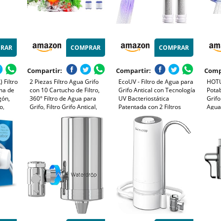
RAR
COMPRAR
COMPRAR
Compartir:
Compartir:
Comp
 Filtro
2 Piezas Filtro Agua Grifo
EcoUV - Filtro de Agua para
HOTU
ma de
con 10 Cartucho de Filtro,
Grifo Antical con Tecnología
Potab
gón,
360° Filtro de Agua para
UV Bacteriostática
Grifo
o,
Grifo, Filtro Grifo Antical,
Patentada con 2 Filtros
Agua
Filtro
Filtros de Agua para Grifo,
Antical y Fibra de Carbono -
1 Car
Filtros Agua Grifo para
Elimina Cal, Cloro, Bacterias
Carbo
Cocina Fregadero Baño