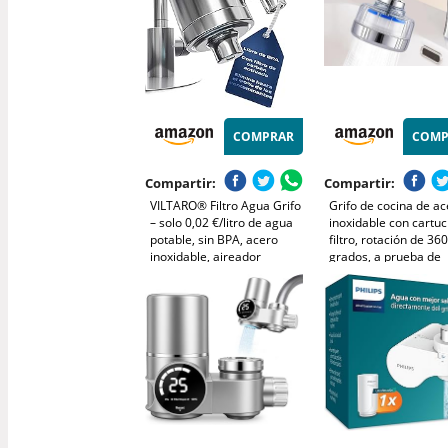
COMPRAR
COMP
Compartir:
Compartir:
VILTARO® Filtro Agua Grifo
Grifo de cocina de a
– solo 0,02 €/litro de agua
inoxidable con cartu
potable, sin BPA, acero
filtro, rotación de 36
inoxidable, aireador
grados, a prueba de
ahorrador de agua, filtro de
salpicaduras, acceso
carbón activo | Filtro de
para fregadero (1 ju
agua para grifo, filtro grifo
filtro-6,5 x 5 cm)
cocina