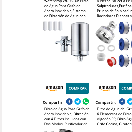
Waterdrop WD-FC-06 Filtro
4 Piezas Faucet a Pr
de Agua Para Grifo de
Salpicaduras,Purifica
Acero Inoxidable,Sistema
Prueba de Salpicadur
de Filtración de Agua con
Rociadores Dispositi
Bloque de Carbón,Reduce el
Ahorro Agua,utilizad
Cloro,el olor y el Mal
grifos plegables de c
Sabor(4 Filtros Incluidos)
baño y ducha(Rosa,az
COMPRAR
COMP
Compartir:
Compartir:
Filtro de Agua Para Grifo de
Filtro de Agua del Gri
Acero Inoxidable, Filtración
6 Elementos de Filtro
con 4 Filtros Incluidos con
Algodón PP, Filtro Ag
Dos Modos, Purificador de
Grifo Cocina, Girator
Agua Reduce el Cloro
Filtro de Agua para Gr