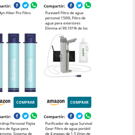
artir:
Compartir:
yn Hiker Pro Filtro
Purewell Filtro de agua
personal 1500L Filtro de
agua para exteriores
Elimina el 99,101% de los
contaminantes, trekking,
viajes de aventura y
preparación para
emergencias
COMPRAR
COMPRAR
artir:
Compartir:
rdrop Personal Pajita
Purificador de agua Survival
ltro de Agua para
Gear Filtro de agua portátil
erismo, Sistema de
de 4 etapas de 1,5 l/min de