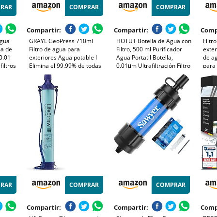
RAR
COMPRAR
COMPRAR
Compartir:
Compartir:
Comp
agua
GRAYL GeoPress 710ml
HOTUT Botella de Agua con
Filtr
ma de
Filtro de agua para
Filtro, 500 ml Purificador
exter
 0.01
exteriores Agua potable I
Agua Portatil Botella,
de ag
filtros
Elimina el 99,99% de todas
0.01μm Ultrafiltración Filtro
para
re
las bacterias y virus I
para Camping, Viajes y
purif
agua
Perfecto para camping,
Situaciones Críticas Filtra
para
ncia,
supervivencia y viajes
Bacterias, Parasitos y
emerg
(Covert Black)
Microplasticos
RAR
COMPRAR
COMPRAR
Compartir:
Compartir:
Comp