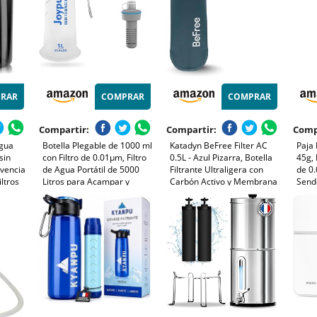
RAR
COMPRAR
COMPRAR
Compartir:
Compartir:
Comp
Agua
Botella Plegable de 1000 ml
Katadyn BeFree Filter AC
Paja 
sin
con Filtro de 0.01µm, Filtro
0.5L - Azul Pizarra, Botella
45g, 
ivencia
de Agua Portátil de 5000
Filtrante Ultraligera con
de 0
ltros
Litros para Acampar y
Carbón Activo y Membrana
Send
rios
Senderismo, Purificador
EZ-Clean™ – Agua Potable
Perso
ras
Personal de 100g
Segura en Todo Momento y
Mochi
Ultraligero para Mochila y
Lugar, para Outdoor,
Viaje
Viajes (Blanco)
Mochilero, Senderismo