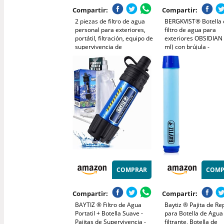
Compartir:
Compartir:
2 piezas de filtro de agua
BERGKVIST® Botella 
personal para exteriores,
filtro de agua para
portátil, filtración, equipo de
exteriores OBSIDIAN
supervivencia de
ml) con brújula -
emergencia, soluciones de
Potabilizador de agu
agua, equipo táctico para
agua potable limpia -
senderismo, camping,
Tratamiento de agua
accesorios, viajes, caza
equipamiento y
supervivencia - azul
COMPRAR
COMP
Compartir:
Compartir:
BAYTIZ ® Filtro de Agua
Baytiz ® Pajita de R
Portatil + Botella Suave -
para Botella de Agua
Pajitas de Supervivencia -
filtrante, Botella de