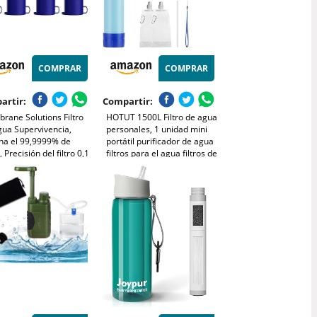
COMPRAR
COMPRAR
artir:
Compartir:
rane Solutions Filtro
HOTUT 1500L Filtro de agua
gua Supervivencia,
personales, 1 unidad mini
ina el 99,9999% de
portátil purificador de agua
, Precisión del filtro 0,1
filtros para el agua filtros de
n, Sistema de Filtro
agua de camping, filtro de
til para Emergencia,
agua de exterior para
ing, Senderismo, 4
emergencias elimina el
99,99% de las