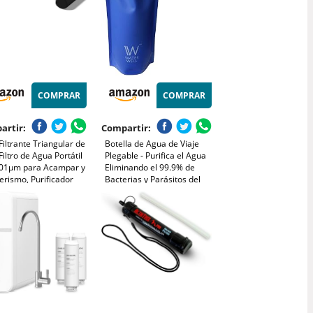
COMPRAR
COMPRAR
artir:
Compartir:
Filtrante Triangular de
Botella de Agua de Viaje
Filtro de Agua Portátil
Plegable - Purifica el Agua
.01µm para Acampar y
Eliminando el 99.9% de
erismo, Purificador
Bacterias y Parásitos del
nal Ultraligero para
Agua.
la, Supervivencia y
s (Azul * 4)