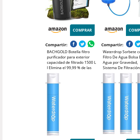
COMPRAR
COMP
Compartir:
Compartir:
BACHGOLD Botella filtro
Waterdrop Sorbete c
purificador para exterior
Filtro De Agua Bolsa
capacidad de filtrado 1500 L
Agua por Gravedad,
I Elimina el 99,99 % de las
Sistema De Filtración
bacterias y filtra
Portátil para Acampa
microplásticos,partículas y
Purificador De Agua 
cloro I Para situaciones
para Viajes De Emerg
críticas, Negro 800ml
Senderismo, Azul Cla