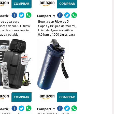
COMPRAR
COMPRAR
artir:
Compartir:
o de agua para
Botella con Filtro de 5
iores de 5000 L, filtro
Capas y Brújula de 650 ml,
ua de supervivencia,
Filtro de Agua Portátil de
 agua potable,
0.01µm y 1500 Litros para
icador de agua portátil
Acampar y Senderismo,
 equipos de
Purificador Personal para
encia, verde ejército
Mochila y Viajes (Verde)
COMPRAR
COMPRAR
artir:
Compartir: