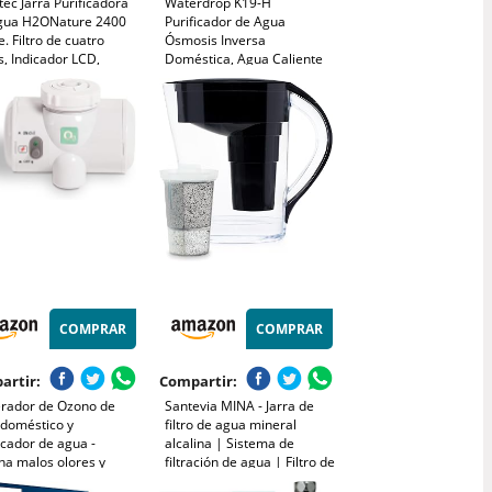
ec Jarra Purificadora
Waterdrop K19-H
gua H2ONature 2400
Purificador de Agua
e. Filtro de cuatro
Ósmosis Inversa
, Indicador LCD,
Doméstica, Agua Caliente
cidad máxima 2,4 L sin
Dispensador, Agua a
o, Tapa Extraíble, Incluye
Temperatura Ambiente y
tros
Agua Caliente Entre 45°C y
95°C
COMPRAR
COMPRAR
artir:
Compartir:
rador de Ozono de
Santevia MINA - Jarra de
 doméstico y
filtro de agua mineral
icador de agua -
alcalina | Sistema de
na malos olores y
filtración de agua | Filtro de
ene intoxicaciones
cloro y plomo | Jarra