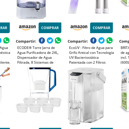
RAR
COMPRAR
COMPRAR
Compartir:
Compartir:
Comp
 Agua
ECODE® Torre Jarra de
EcoUV - Filtro de Agua para
BRITA
éstica
Agua Purificadora de 24L,
Grifo Antical con Tecnología
de a
Dispensador de Agua
UV Bacteriostática
incl.
liente,
Filtrada, 8 Sistemas de
Patentada con 2 Filtros
(600L
V,
Filtrado, Filtro Cerámico,
Antical y Fibra de Carbono -
agua 
Carbon, Piedras Naturales,
Elimina Cal, Cloro, Bacterias
reduc
or TDS
Jarra Purificadora, Aqua
cuent
Filter Tower
capa