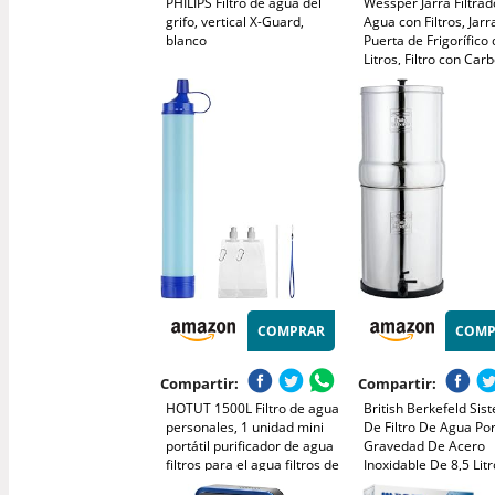
PHILIPS Filtro de agua del
Wessper Jarra Filtra
grifo, vertical X-Guard,
Agua con Filtros, Jarr
blanco
Puerta de Frigorífico 
Litros, Filtro con Car
Activo y Resina de
Intercambio Iónico, Ja
Juego de 6 Cartuchos
Negro
COMPRAR
COMP
Compartir:
Compartir:
HOTUT 1500L Filtro de agua
British Berkefeld Sis
personales, 1 unidad mini
De Filtro De Agua Po
portátil purificador de agua
Gravedad De Acero
filtros para el agua filtros de
Inoxidable De 8,5 Lit
agua de camping, filtro de
|Incl. 2 cartuchos Ult