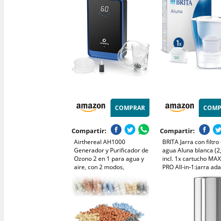
agua de exterior para
Sterasyl |Agua limpi
emergencias elimina el
un sabor excelente 
99,99% de las
requiere electricidad 
fontanería
COMPRAR
COMP
Compartir:
Compartir:
Airthereal AH1000
BRITA Jarra con filtro
Generador y Purificador de
agua Aluna blanca (2,
Ozono 2 en 1 para agua y
incl. 1x cartucho MA
aire, con 2 modos,
PRO All-in-1:jarra ad
temporizador y generador
al frigorífico con LTI d
de iones negativos – limpia
que reduce cloro, cal
agua, aire, paños, frutas y
impurezas.
verduras.