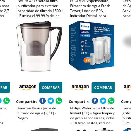
dora
BACHGOLD Botella filtro
ECODE® Dispensadora
Cecot
a para
purificador para exterior
Filtradora de Agua Fresh
de A
de 2,7
capacidad de filtrado 1500 L
Tower, Libre de BPA,
Activ
bón
I Elimina el 99,99 % de las
Indicador Digital, para
capas
bacterias y filtra
Nevera, Incluye Filtro
Capa
rra y
microplásticos,partículas y
purificador Compatible,
filtr
 -
cloro I Para situaciones
Capacidad de 9.5L, Larga
3 Fil
críticas, Negro 800ml
Duración - Water Filter jug
RAR
COMPRAR
COMPRAR
Compartir:
Compartir:
Comp
tema
Amazon Basics Jarra de
Philips Water Jarra filtrante
Gene
r
filtrado de agua (2,3 L) -
Instant (3 L) – Agua limpia y
grifo
Negro
de gran sabor en segundos
purif
ros
– 1× filtro Taste+, reduce
Elimi
ra
cloro y plomo, preserva
previ