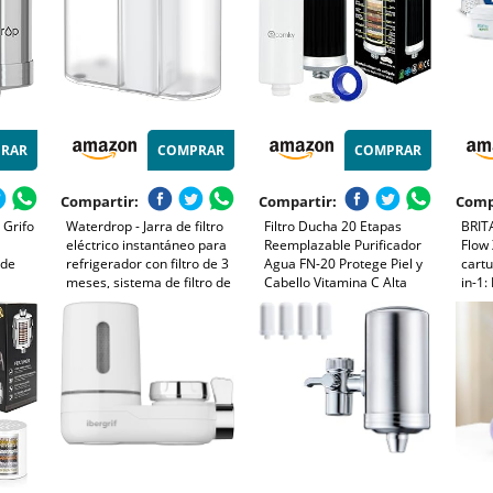
RAR
COMPRAR
COMPRAR
Compartir:
Compartir:
Comp
Grifo
Waterdrop - Jarra de filtro
Filtro Ducha 20 Etapas
BRITA
eléctrico instantáneo para
Reemplazable Purificador
Flow 
 de
refrigerador con filtro de 3
Agua FN-20 Protege Piel y
cart
meses, sistema de filtro de
Cabello Vitamina C Alta
in-1:
ro, los
agua de encimera, reduce
Presión Ablanda Agua
al fr
 Mal
el cloro, plomo, mercurio,
Reduce Cloro y Metales
ofici
o)
reduce las PFAS, 757 litros,
Alivia Picores
cal e
blanco