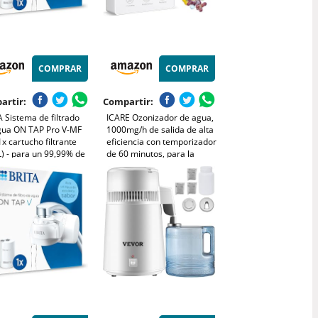
COMPRAR
COMPRAR
artir:
Compartir:
 Sistema de filtrado
ICARE Ozonizador de agua,
gua ON TAP Pro V-MF
1000mg/h de salida de alta
 1x cartucho filtrante
eficiencia con temporizador
) - para un 99,99% de
de 60 minutos, para la
libre de bacterias,
purificación de frutas,
iendo PFAS, incl.
verduras, carne, mariscos,
a atrás digital LCD de
vajilla y botellas
cidad