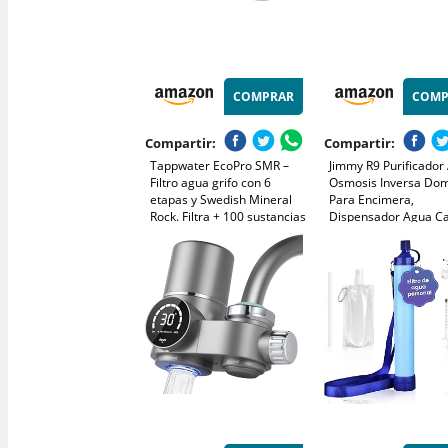
COMPRAR
COMP
Compartir:
Compartir:
Tappwater EcoPro SMR –
Jimmy R9 Purificador
Filtro agua grifo con 6
Osmosis Inversa Dom
etapas y Swedish Mineral
Para Encimera,
Rock. Filtra + 100 sustancias
Dispensador Agua Ca
y añade minerales
7 Etapas Filtración, U
esenciales para agua pura y
Calentamiento 3S, 7
saludable. Purificador agua
Temperaturas, Monit
con tecnología exclusiva