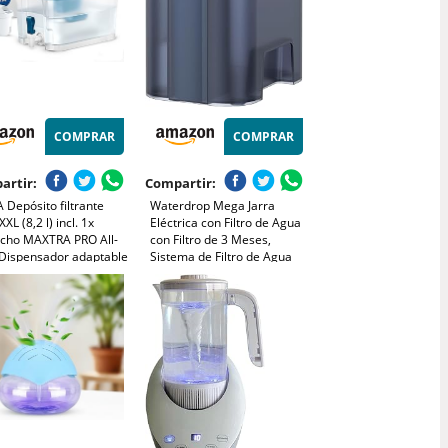
COMPRAR
COMPRAR
artir:
Compartir:
 Depósito filtrante
Waterdrop Mega Jarra
XXL (8,2 l) incl. 1x
Eléctrica con Filtro de Agua
ucho MAXTRA PRO All-
con Filtro de 3 Meses,
 Dispensador adaptable
Sistema de Filtro de Agua
igorífico para familias y
para Encimera de 6L,
nas, que reduce cloro,
Reduce Cloro, Plomo,
 impurezas.
Mercurio, Reduce PFAS,
PFOA/PFOS, 757 Litros, Azul