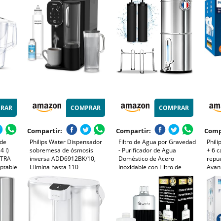
a con
minerales
alime
|No
de o
ni
Ozon
RAR
COMPRAR
COMPRAR
Compartir:
Compartir:
Comp
 de
Philips Water Dispensador
Filtro de Agua por Gravedad
Phili
4 l)
sobremesa de ósmosis
- Purificador de Agua
+ 6 c
XTRA
inversa ADD6912BK/10,
Doméstico de Acero
repue
aptable
Elimina hasta 110
Inoxidable con Filtro de
Avanz
igital
sustancias, Agua fría,
Carbón Activo - Sistema de
tempo
 e
Caliente y a Temperatura
Filtración para Agua Potable
filtr
Ambiente, Vida útil del Filtro
Pura - Ideal para Hogar y
pesa
1 año
Camping
MICR
capac