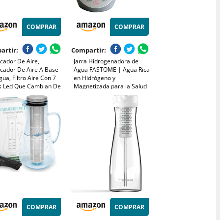
COMPRAR
COMPRAR
artir:
Compartir:
icador De Aire,
Jarra Hidrogenadora de
icador De Aire A Base
Agua FASTOME | Agua Rica
ua, Filtro Aire Con 7
en Hidrógeno y
s Led Que Cambian De
Magnetizada para la Salud
, Purificador De Aire
| Tecnología Avanzada con
do Con Agua, Air
Filtro Magnético
ier Para Salones,
Mineralizador | Capacidad
nas
2L – 1,6L Útiles | BPA Free |
Autolimpieza
COMPRAR
COMPRAR