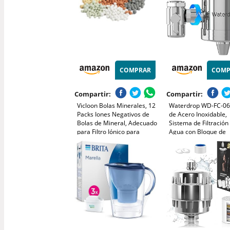
COMPRAR
COMP
Compartir:
Compartir:
Vicloon Bolas Minerales, 12
Waterdrop WD-FC-06 
Packs Iones Negativos de
de Acero Inoxidable,
Bolas de Mineral, Adecuado
Sistema de Filtración
para Filtro Iónico para
Agua con Bloque de
Cabezal de Ducha, Purifica
Carbón, Elimina el Clo
el Agua de la Ducha que
Metales Pesados y el
Rejuvenece la Piel y el
Sabor (1 Filtro Incluid
Cabello