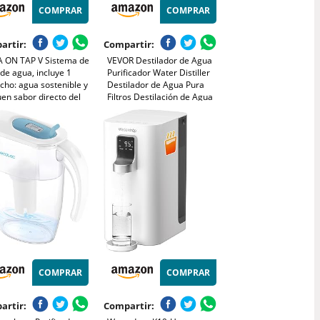
COMPRAR
COMPRAR
artir:
Compartir:
A ON TAP V Sistema de
VEVOR Destilador de Agua
o de agua, incluye 1
Purificador Water Distiller
cho: agua sostenible y
Destilador de Agua Pura
en sabor directo del
Filtros Destilación de Agua
, reduce
4L de Acero Inoxidable
partículas, PFAS,
Interno con Botella de
les y sustancias que
colección
an el sabor.
COMPRAR
COMPRAR
artir:
Compartir: