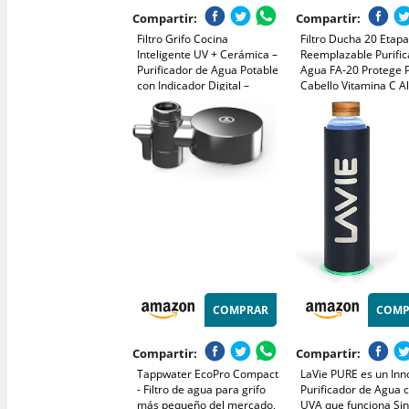
Compartir:
Compartir:
Filtro Grifo Cocina
Filtro Ducha 20 Etap
Inteligente UV + Cerámica –
Reemplazable Purifi
Purificador de Agua Potable
Agua FA-20 Protege P
con Indicador Digital –
Cabello Vitamina C Al
Elimina Cloro, Bacterias y
Presión Ablanda Agu
Metales Pesados –
Reduce Cloro y Meta
Compatible Universal
Alivia Picores
COMPRAR
COMP
Compartir:
Compartir:
Tappwater EcoPro Compact
LaVie PURE es un In
- Filtro de agua para grifo
Purificador de Agua c
más pequeño del mercado,
UVA que funciona Si