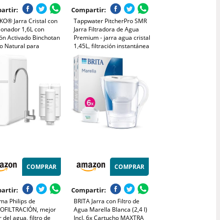
artir:
Compartir:
KO® Jarra Cristal con
Tappwater PitcherPro SMR
ionador 1,6L con
Jarra Filtradora de Agua
ón Activado Binchotan
Premium - jarra agua cristal
tro Natural para
1,45L, filtración instantánea
icación de Agua - Ideal
y con minerales esenciales
 Nevera, Café y
añadidos, Elimina Cal y +60
as Saludables -
Sustancias, Diseño Elegante
ño Elegante y
lizable
COMPRAR
COMPRAR
artir:
Compartir:
ma Philips de
BRITA Jarra con Filtro de
OFILTRACIÓN, mejor
Agua Marella Blanca (2,4 l)
 del agua, filtro de
Incl. 6x Cartucho MAXTRA