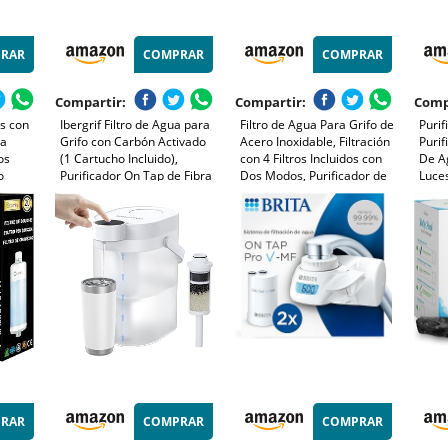
RAR
COMPRAR
COMPRAR
Compartir:
Compartir:
Comp
as con
Ibergrif Filtro de Agua para
Filtro de Agua Para Grifo de
Purif
ua
Grifo con Carbón Activado
Acero Inoxidable, Filtración
Purif
os
(1 Cartucho Incluido),
con 4 Filtros Incluidos con
De Ag
o
Purificador On Tap de Fibra
Dos Modos, Purificador de
Luce
a Los
que Reduce Cloro, PFAS,
Agua Reduce el Cloro
Color
oro,
Sedimentos y Mal Sabor,
Lava
la Piel
Fácil Instalación, Blanco,
Purif
M91007
Ofici
RAR
COMPRAR
COMPRAR