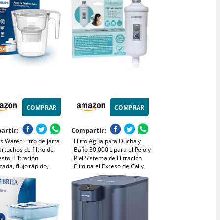
ntarias - Producción
purificadora de agua | Jarra
zono de 70 mg/h -
de filtración de agua para el
o Hogar.
hogar | Filtro de
COMPRAR
COMPRAR
artir:
Compartir:
ps Water Filtro de jarra
Filtro Agua para Ducha y
artuchos de filtro de
Baño 30.000 L para el Pelo y
sto, Filtración
Piel Sistema de Filtración
ada, flujo rápido,
Elimina el Exceso de Cal y
rizador electrónico,
Cloro Libre De Sulfito
a CLORO, CAL, metales
Cálcico E226 Shower Head
dos y
Filter ALKANATUR
OPLÁSTICOS,
idad 2,6 L