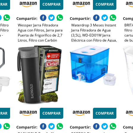
RAR
COMPRAR
COMPRAR
Compartir:
Compartir:
Comp
Filtro
Wessper Jarra Filtradora
Waterdrop 3 Meses Instant
BRIT
Filtro
Agua con Filtros, Jarra para
Jarra Filtradora de Agua
filtr
 -
Puerta de Frigorífico de 2,7
(3,5L), WD-ED01W Jarra
cartu
Litros, Filtro con Carbón
Eléctrica con Filtro de Agua,
de bu
Activo y Resina de
Reducir 35+ Sustancias,
grifo
 -
Intercambio Iónico, Jarra y
Dispensador Filtro de Agua,
micro
ara
Juego de 6 Cartuchos - Azul
Preserva Minerales, Blanco
meta
smo.
(Filtro: WD-EDF)
afect
RAR
COMPRAR
COMPRAR
Compartir:
Compartir:
Comp