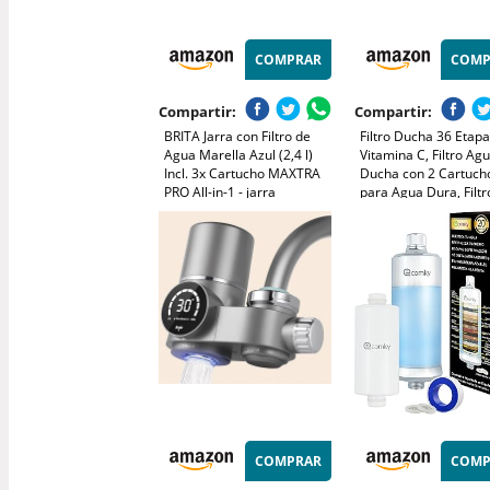
COMPRAR
COMP
Compartir:
Compartir:
BRITA Jarra con Filtro de
Filtro Ducha 36 Etap
Agua Marella Azul (2,4 l)
Vitamina C, Filtro Ag
Incl. 3x Cartucho MAXTRA
Ducha con 2 Cartuch
PRO All-in-1 - jarra
para Agua Dura, Filtr
adaptable al frigorífico con
Ducha Antical, Elimin
LTI digital y tapa abatible
Metales Pesados y Cl
que reduce cloro, cal e
Shower Filter, Mejora 
impurezas.
COMPRAR
COMP