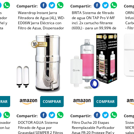
Compartir:
Compartir:
Comp
as
Waterdrop Instant Jarra
BRITA Sistema de filtrado
ORIN
cador
Filtradora de Agua (4L), WD-
de agua ON TAP Pro V-MF
Infus
iel y
ED06W Jarra Eléctrica con
incl. 2x cartucho filtrante
Carb
ta
Filtro de Agua, Dispensador
(600L) - para un 99,99% de
- Fil
a
Filtro de Agua, Reducir 20+
agua libre de bacterias,
Purif
les
Sustancias, Preserva
reduciendo PFAS, incl.
para
Minerales (Filtro: WD-EWFS)
cuenta atrás digital LCD de
Bebid
capacidad
Dise
Reuti
RAR
COMPRAR
COMPRAR
Compartir:
Compartir:
Comp
novador
DOCTOR AGUA Sistema
Filtro Ducha 20 Etapas
Siste
on luz
Filtrado de Agua por
Reemplazable Purificador
MICR
n
Gravedad SEMPER 2 Filtros
Agua FR-20 Protege Piel y
sabor