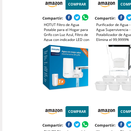
COMPRAR
COMP
Compartir:
Compartir:
HOTUT Filtro de Agua
Purificador de Agua - 
Potable para el Hogar para
Agua Supervivencia - 
Grifo con Luz Azul, Filtro de
Potabilizador de Agua
Agua con indicador LED con
Elimina el 99,9999%
1 Cartuchos de Fibra de
Bacterias y Virus -
Carbono, Elimina el Cloro
Potabilizador de Agua
Ligero y Compacto p
Acampada y Senderi
COMPRAR
COMP
Compartir:
Compartir: