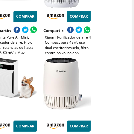
COMPRAR
COMPRAR
artir:
Compartir:
ta Pure Air Mini,
Xiaomi Purificador de aire 4
icador de aire, Filtro
Compact para 48㎡, uso
, Estancias de hasta
dual escritorio/suelo, filtro
², 85 m³/h, Muy
contra polvo, polen y
cioso, Reduce malos
alérgenos, control app y
s, Motor Effitech,
voz, modo sueño silencioso,
co y azul, PU1520F0
bajo consumo, blanco
COMPRAR
COMPRAR