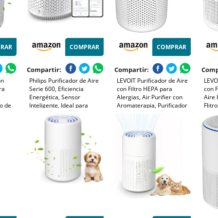
RAR
COMPRAR
COMPRAR
Compartir:
Compartir:
Comp
on
Philips Purificador de Aire
LEVOIT Purificador de Aire
LEVOI
ra
Serie 600, Eficiencia
con Filtro HEPA para
con F
Energética, Sensor
Alergias, Air Purifier con
Aire 
lo de
Inteligente, Ideal para
Aromaterapia, Purificador
Flitr
ja de
Alérgicos, Filtro HEPA
Aire Silencioso 25dB, Bajo
Elimi
y 3
99,97%, Cubre Hasta 44 m²,
Consumo de Energía de 7W,
Polvo
so
Control por App Philips Air+,
Core Mini
Modo
Blanco (AC0651/10)
Temp