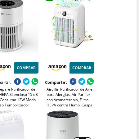
ina 20m²
de hasta 23 m² - con modo
automático - CADR: 100
m³/h
COMPRAR
COMPRAR
artir:
Compartir:
epare Purificador de
Aircillin Purificador de Aire
HEPA Silencioso 15 dB
para Alergias, Air Purifier
 Consumo 12W Modo
con Aromaterapia, Filtro
so Temporizador
HEPA contra Humo, Caspa
na 99,97% de Polen,
de Mascotas y Olores,
, Pelo de Mascotas y
Entrada de Aire Doble,
Prefiltro Lavable para
CADR 180 m³/h, 25 dB,
torios y Oficinas
Temporizador