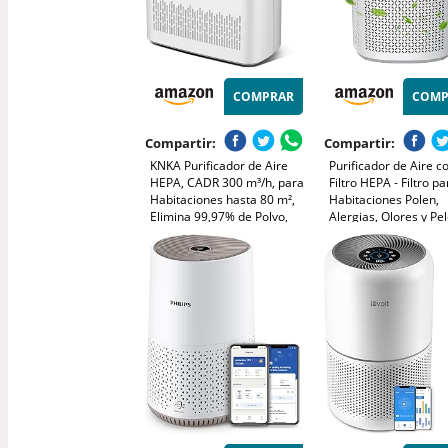
COMPRAR
COMP
Compartir:
Compartir:
KNKA Purificador de Aire
Purificador de Aire c
HEPA, CADR 300 m³/h, para
Filtro HEPA - Filtro pa
Habitaciones hasta 80 m²,
Habitaciones Polen,
Elimina 99,97% de Polvo,
Alergias, Olores y Pe
Polen y Olores, Sensor
Mascotas, con Espon
Inteligente, Modo Auto y
Aromaterapia, 7.2W 
Reposo, Ideal para
Velocidades, Silencio
Fumadores y Mascotas
Versión Mejorada
(APH3000)