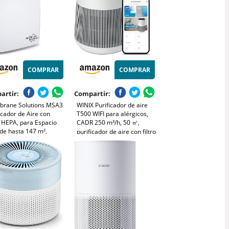
COMPRAR
COMPRAR
artir:
Compartir:
rane Solutions MSA3
WINIX Purificador de aire
icador de Aire con
T500 WIFI para alérgicos,
o HEPA, para Espacio
CADR 250 m³/h, 50 ㎡,
de hasta 147 m²,
purificador de aire con filtro
cioso 22dB, Air Purifier
HEPA para habitaciones de
Alérgicos, Elimina
fumadores contra alergias,
% de Alergia, Polen,
polvo, polen, pelo de
o,Humo, Olores
animales, comentarios