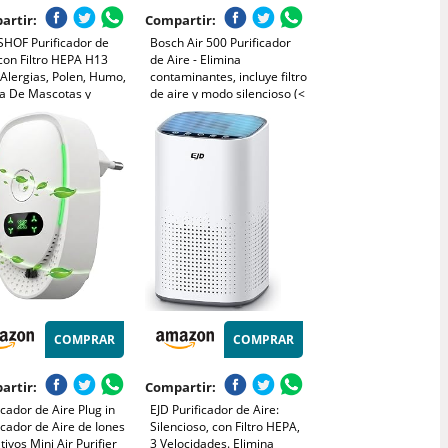
artir:
Compartir:
HOF Purificador de
Bosch Air 500 Purificador
con Filtro HEPA H13
de Aire - Elimina
Alergias, Polen, Humo,
contaminantes, incluye filtro
a De Mascotas y
de aire y modo silencioso (<
es, Modo Mascota y
25 dB(A)) - para
so, Silencioso 30dB
habitaciones de hasta 23 m²
- con puerto de carga USB-
C - CADR: 100 m³/h
COMPRAR
COMPRAR
artir:
Compartir:
icador de Aire Plug in
EJD Purificador de Aire:
icador de Aire de Iones
Silencioso, con Filtro HEPA,
ivos Mini Air Purifier
3 Velocidades. Elimina