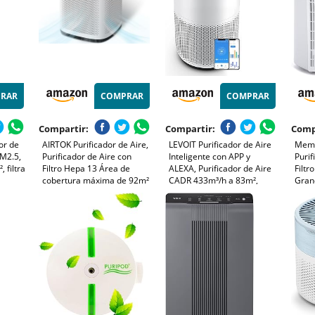
RAR
COMPRAR
COMPRAR
Compartir:
Compartir:
Comp
or de
AIRTOK Purificador de Aire,
LEVOIT Purificador de Aire
Memb
PM2.5,
Purificador de Aire con
Inteligente con APP y
Purif
 filtra
Filtro Hepa 13 Área de
ALEXA, Purificador de Aire
Filtr
cobertura máxima de 92m²
CADR 433m³/h a 83m²,
Gran
o,
(990 Ft²), Filtro HEPA Para
28dB Silencioso, Pantalla
Silen
l aire,
Alergias, Humo, Caspa De
PM2.5, Filtro HEPA, Elimina
para 
y
Mascotas y Olores, con Luz
el 99.97% de Alergias Polen
99,97
nocturna, AP1001
Polvo Olores
Polv