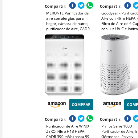
Compartir:
Compartir:
MERONTE Purificador de
Goodyear - Purificad
aire con alergias para
Aire con Filtro HEPA 
hogar, cámara de humo,
Filtro de Aire de 6 C
purificador de aire, CADR
con Luz UV-C e Ioniza
340 m³/h para 157 m³ de
Elimina 99% de Alerg
cámara de humo, monitor
Polen y Humo, Cober
de calidad del aire PM 2.5,1
m², Silencioso 20dB 
pack+ 3 mode,blanco
Dormitorio
COMPRAR
COMP
Compartir:
Compartir:
Purificador de Aire WINIX
Philips Serie 1000
ZERO, Filtro H13 HEPA,
Purificador de Aire, E
CADR 390 m³/h (hasta 99
Gérmenes, Polvo y