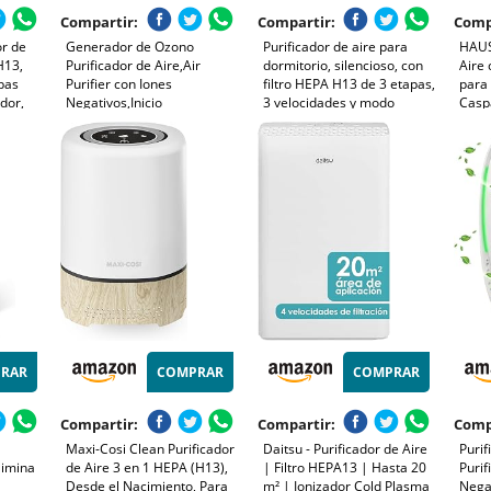
Compartir:
Compartir:
Comp
or de
Generador de Ozono
Purificador de aire para
HAUS
H13,
Purificador de Aire,Air
dormitorio, silencioso, con
Aire 
apas
Purifier con Iones
filtro HEPA H13 de 3 etapas,
para 
dor,
Negativos,Inicio
3 velocidades y modo
Casp
ias,
Desodorizando
nocturno de 12 dB. Elimina
Olor
tura 88
Esterilizador de Ozono Para
polen, polvo, caspa de
Repo
para
BañO,con Casa Nueva,con
mascotas, olores, humo y
Organizador de
COV.
Cables,Blanco
RAR
COMPRAR
COMPRAR
Compartir:
Compartir:
Comp
Maxi-Cosi Clean Purificador
Daitsu - Purificador de Aire
Purif
limina
de Aire 3 en 1 HEPA (H13),
| Filtro HEPA13 | Hasta 20
Purif
Desde el Nacimiento, Para
m² | Ionizador Cold Plasma
Negat