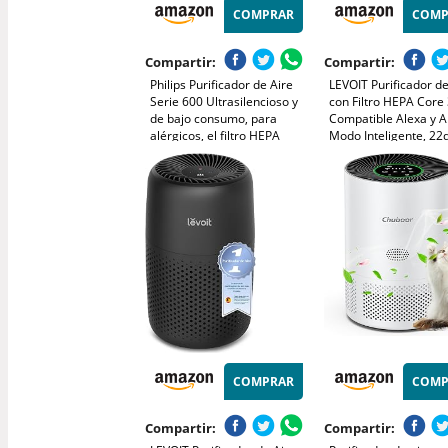
COMPRAR
COMP
Compartir:
Compartir:
Philips Purificador de Aire
LEVOIT Purificador de
Serie 600 Ultrasilencioso y
con Filtro HEPA Core
de bajo consumo, para
Compatible Alexa y A
alérgicos, el filtro HEPA
Modo Inteligente, 22
elimina el 99,97% de los
Modo de Sueño Silen
contaminantes, cubre hasta
Elimina 99.97% de Al
44m2, controlado por app,
Polen Ácaros Humo P
blanco (AC0650/10)
Mascota, Bajo Cons
COMPRAR
COMP
Compartir:
Compartir: