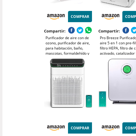
COMPRAR
COMP
Compartir:
Compartir:
Purificador de aire con de
Pro Breeze Purificad
ozono, purificador de aire,
aire 5 en 1 con pre-fil
para habitación, baño,
filtro HEPA, filtro de
mascotas, formaldehído y
activado, catalizador 
olores, alta eficiencia -
generador de iones
Blanco
negativos. Contra las
alergias y los olores
218, 40 m²)
COMPRAR
COMP