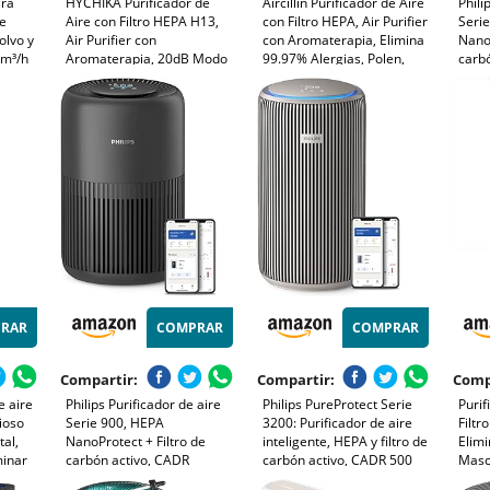
ara
HYCHIKA Purificador de
Aircillin Purificador de Aire
Phili
re
Aire con Filtro HEPA H13,
con Filtro HEPA, Air Purifier
Seri
olvo y
Air Purifier con
con Aromaterapia, Elimina
NanoP
5m³/h
Aromaterapia, 20dB Modo
99.97% Alergias, Polen,
carb
os de
Sueño, Elimina 99,97% de
Caspa, Humo | 23dB Modo
400m
or de
Polvo, Polen, Humo y
Sueño Silencioso,
Perso
o
Olores, 3 Luces Nocturnas,
Temporizador, Luz | Bajo
silen
Temporizador, para Hogar
Consumo 6W (AP070B)
y du
y Dormitorio
RAR
COMPRAR
COMPRAR
Compartir:
Compartir:
Comp
e aire
Philips Purificador de aire
Philips PureProtect Serie
Purif
cioso
Serie 900, HEPA
3200: Purificador de aire
Filtr
tal,
NanoProtect + Filtro de
inteligente, HEPA y filtro de
Elimi
minar
carbón activo, CADR
carbón activo, CADR 500
Masc
s 0,01
250m³/h para alérgicos de
m³/h para 130 m²,
Silen