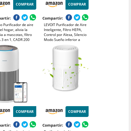
COMPRAR
COMPRAR
artir:
Compartir:
o Purificador de aire
LEVOIT Purificador de Aire
el hogar, alivia la
Inteligente, Filtro HEPA,
ia a mascotas, filtro
Control por Alexa, Silencio
 3 en 1, CADR 200
Modo Sueño inferior a
, modo de suspensión,
24dB, Elimina 99,97% de
na pelo de mascotas,
Alergia Polen Olor y Caspa
 y olores, ahorro de
de Mascota,Blanco
ía (Blanco)
COMPRAR
COMPRAR
artir:
Compartir: