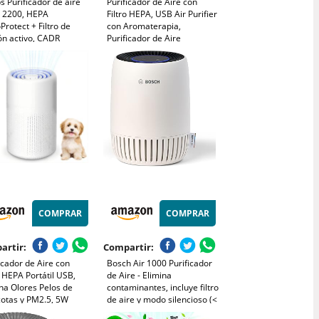
ps Purificador de aire
Purificador de Aire con
e 2200, HEPA
Filtro HEPA, USB Air Purifier
rotect + Filtro de
con Aromaterapia,
ón activo, CADR
Purificador de Aire
³/h para 104m²,
Silencioso para Interiores,
nas alérgicas, Ultra
Hogar, Oficina, Polvo,
cioso, Filtro inteligente
Humo, Pelo de Mascotas,
radero (AC2210/10)
Alergia al Aire
COMPRAR
COMPRAR
artir:
Compartir:
icador de Aire con
Bosch Air 1000 Purificador
o HEPA Portátil USB,
de Aire - Elimina
na Olores Pelos de
contaminantes, incluye filtro
otas y PM2.5, 5W
de aire y modo silencioso (<
cioso, para Hogar Auto
25 dB(A)) - para superficies