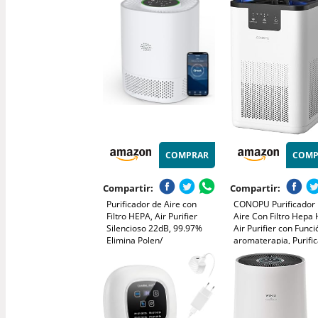
mascotas y olores, Cubre
µm, CADR alto 244 m³
hasta 167 m²
ideal para dormitorio
AIRMEGA 100
COMPRAR
COMP
Compartir:
Compartir:
Purificador de Aire con
CONOPU Purificador
Filtro HEPA, Air Purifier
Aire Con Filtro Hepa 
Silencioso 22dB, 99.97%
Air Purifier con Func
Elimina Polen/
aromaterapia, Purifi
Ácaros/Olores, 3
De Aire Para Alergia
Velocidades, 2 Modes, APP
Hogar con Filtración 
Control, Temporizador
etapas, Luz nocturna
2H/4H/8H, Ideal para
Alergias y Mascotas