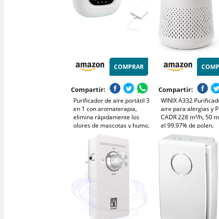
COMPRAR
COMP
Compartir:
Compartir:
Purificador de aire portátil 3
WINIX A332 Purificad
en 1 con aromaterapia,
aire para alergias y 
elimina rápidamente los
CADR 228 m³/h, 50 m²,
olores de mascotas y humo,
el 99,97% de polen,
devuelve el aire fresco a los
alergias, polvo y hum
espacios pequeños y es
monitor de calidad de
compatible con enchufe o
modo de suspensión 
batería externa
automático