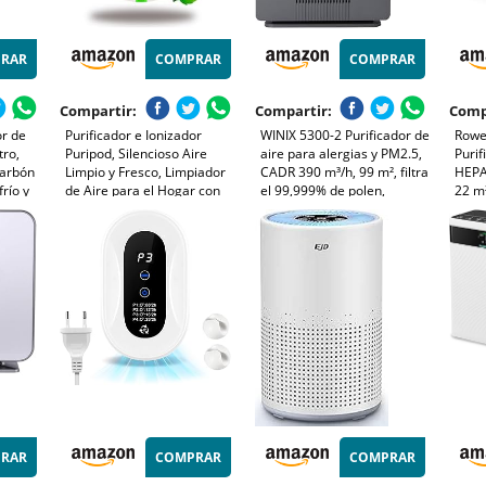
RAR
COMPRAR
COMPRAR
Compartir:
Compartir:
Comp
or de
Purificador e Ionizador
WINIX 5300-2 Purificador de
Rowen
tro,
Puripod, Silencioso Aire
aire para alergias y PM2.5,
Purif
 carbón
Limpio y Fresco, Limpiador
CADR 390 m³/h, 99 m², filtra
HEPA
frío y
de Aire para el Hogar con
el 99,999% de polen,
22 m
Filtro contra Alergia, Polvo,
alergias, polvo y humo,
silen
Polen y Humo
monitor de calidad del aire,
olore
 (CADR
modo de suspensión y
Blan
automático
RAR
COMPRAR
COMPRAR