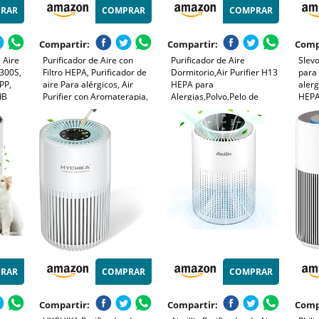
RAR
COMPRAR
COMPRAR
Compartir:
Compartir:
Comp
 Aire
Purificador de Aire con
Purificador de Aire
Slevo
 300S,
Filtro HEPA, Purificador de
Dormitorio,Air Purifier H13
para 
PP,
aire Para alérgicos, Air
HEPA para
alerg
dB
Purifier con Aromaterapia,
Alergias,Polvo,Pelo de
HEPA
cioso,
Elimina de Alergia Polen
Mascotas,Humo y
m³/h
ergia
Olor y Caspa de Mascota,
Olores,Mini Purificador Aire
elimi
elo de
humo, Blanco
Silencioso 37 dB para
humo
umo
Hogar y Oficina
energ
RAR
COMPRAR
COMPRAR
Compartir:
Compartir:
Comp