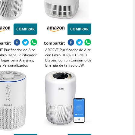
COMPRAR
COMPRAR
artir:
Compartir:
T Purificador de Aire
AROEVE Purificador de Aire
iltro Hepa, Purificador
con Filtro HEPA H13 de 3
Hogar para Alergias,
Etapas, con un Consumo de
os Personalizados
Energía de tan solo 5W,
na 99,97% del Polen,
Silencioso a 22db con
, Olores de Mascotas,
Aroma, Combate el Polen,
 Sueño y
el Humo y el Pelo de
orizador
Mascotas