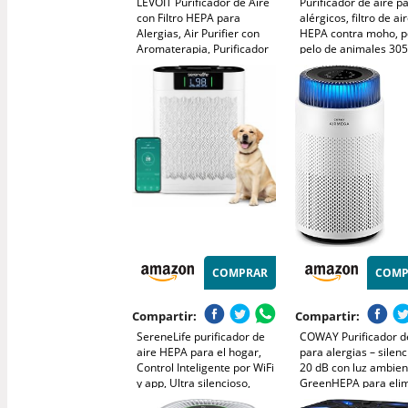
LEVOIT Purificador de Aire
Purificador de aire p
con Filtro HEPA para
alérgicos, filtro de ai
Alergias, Air Purifier con
HEPA contra moho, p
Aromaterapia, Purificador
pelo de animales 30
Aire Silencioso, Bajo
CADR para dormitori
Consumo de Energía de 7W,
hasta 110m², indicad
Negro, Core Mini
calidad del aire, mod
automático
COMPRAR
COMP
Compartir:
Compartir:
SereneLife purificador de
COWAY Purificador d
aire HEPA para el hogar,
para alergias – silen
Control Inteligente por WiFi
20 dB con luz ambien
y app, Ultra silencioso,
GreenHEPA para eli
Elimina polvo, Pelo de
99,999% de partícula