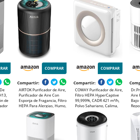
/h –
65m², silencioso, inteligente
ultrasilencioso, captura el
Ofic
 –
y de bajo consumo
99,97% de alérgenos, App
(AC0951/13)
conectada (AC3210/12)
RAR
COMPRAR
COMPRAR
Compartir:
Compartir:
Comp
 De
AIRTOK Purificador de Aire,
COWAY Purificador de Aire,
Dr.Pr
H13,
Purificador de Aire Con
Filtro HEPA HyperCaptive
Aire 
ión de
Esponja de Fragancia, Filtro
99,999%, CADR 421 m³/h,
Bajo
cador
HEPA Para Alergias, Humo,
Polvo Sahariano, Calima,
Repo
s
Caspa De Mascotas y
Polen, Alergias, Mascotas,
Elimi
en 3
Olores, con Luz nocturna,
Modo Eco, Wirecutter Top
Polvo
temporizador, bloqueo para
Pick 10 Años, AIRMEGA
Humo 
niños, 25dB
Mighty AP-1512HH, Blanco
Dormi