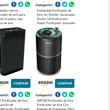
artir:
Compartir:
dades interior
Fsaklaskdy Purificador de
icador de aire para
Aire, Air Purifier, Generador
nar el polvo, caja
Ozono, Ultrasilencioso
ca de aire
Hogar Purificador, Ionizador
funcional, limpia el
Aire Alérgicos, Inteligente
 adecuado para salón,
Maquina Portátil Inicio
torio y balcón (400 g)
Desodorizando
Esterilizador
COMPRAR
COMPRAR
artir:
Compartir:
1 Purificador de Aire,
AIRTOK Purificador de Aire,
Función de
Purificador de Aire Con
ificación, Purificador
Esponja de Fragancia, Filtro