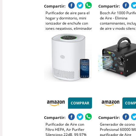
Compartir:
Compartir:
Purificador de aire para el
Bosch Air 1000 Purif
hogar y dormitorio, mini
de Aire - Elimina
ionizador de enchufe con
contaminantes, incluy
iones negativos, eliminador
de aire y modo silenc
de olores de humo,
25 dB(A)) - para supe
mascotas y zapatos,
de hasta 23 m² - con
silencioso y sin filtros, para
automático - CADR: 
cocina/oficina/baño, pac
m³/h
COMPRAR
COMP
Compartir:
Compartir:
Purificador de Aire con
Generador de ozono
Filtro HEPA, Air Purifier
Profesional 60000 M
Silencioso 22dB, 99.97%
purificador de Aire