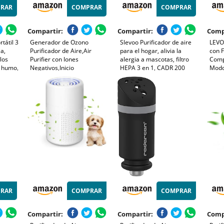
RAR
COMPRAR
COMPRAR
Compartir:
Compartir:
Comp
rtátil 3
Generador de Ozono
Slevoo Purificador de aire
LEVOI
a,
Purificador de Aire,Air
para el hogar, alivia la
con F
los
Purifier con Iones
alergia a mascotas, filtro
Comp
y humo,
Negativos,Inicio
HEPA 3 en 1, CADR 200
Modo
o a los
Desodorizando
m³/h, modo de suspensión,
Modo
 es
Esterilizador de Ozono Para
elimina pelo de mascotas,
Elimi
ufe o
BañO,con Casa Nueva,con
humo y olores, ahorro de
Pole
Organizador de
energía (Blanco)
Masc
Cables,Blanco
RAR
COMPRAR
COMPRAR
Compartir:
Compartir:
Comp