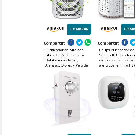
COMPRAR
COMP
Compartir:
Compartir:
Purificador de Aire con
Philips Purificador de
Filtro HEPA - Filtro para
Serie 600 Ultrasilenc
Habitaciones Polen,
de bajo consumo, pa
Alergias, Olores y Pelo de
alérgicos, el filtro H
Mascotas, con Esponja de
elimina el 99,97% de 
Aromaterapia, 7.2W y 3
contaminantes, cubr
Velocidades, Silencioso
44m2, controlado por
Versión Mejorada
blanco (AC0650/10)