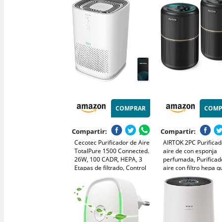
Purificador para Oficina y
Humo/Mascotas/Zapa
Cocina, 2 Unidades
Silencioso y sin Filtro
Cocina/Oficina/Baño 
COMPRAR
COMP
Compartir:
Compartir:
Cecotec Purificador de Aire
AIRTOK 2PC Purificad
TotalPure 1500 Connected.
aire de con esponja
26W, 100 CADR, HEPA, 3
perfumada, Purificad
Etapas de filtrado, Control
aire con filtro hepa q
por Wi-fi, 2 Modos de
elimina el polvo, olor
Funcionamiento, Sensor PM
mascotas, filtro de ai
2,5, Cobertura 40 m3 -
etapas|air purifier 3
Blanco
velocidades|luz noct