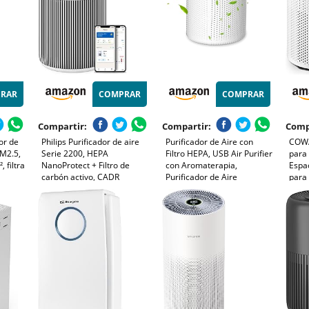
RAR
COMPRAR
COMPRAR
Compartir:
Compartir:
Comp
or de
Philips Purificador de aire
Purificador de Aire con
COWA
PM2.5,
Serie 2200, HEPA
Filtro HEPA, USB Air Purifier
para
 filtra
NanoProtect + Filtro de
con Aromaterapia,
Espa
carbón activo, CADR
Purificador de Aire
para 
o,
400m³/h para 104m²,
Silencioso para Interiores,
Masco
l aire,
Personas alérgicas, Ultra
Hogar, Oficina, Polvo,
Silen
y
silencioso, Filtro inteligente
Humo, Pelo de Mascotas,
Rend
y duradero (AC2210/10)
Alergia al Aire
m³/h