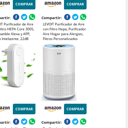
COMPRAR
COMPRAR
artir:
Compartir:
T Purificador de Aire
LEVOIT Purificador de Aire
iltro HEPA Core 300S,
con Filtro Hepa, Purificador
atible Alexa y APP,
Aire Hogar para Alergias,
 Inteligente, 22dB
Flitros Personalizados
 de Sueño Silencioso,
Elimina 99,97% del Polen,
na 99.97% de Alergia
Polvo, Olores de Mascotas,
n Ácaros Humo Pelo de
Modo Sueño y
ota, Bajo Consumo
Temporizador
COMPRAR
COMPRAR
artir:
Compartir: