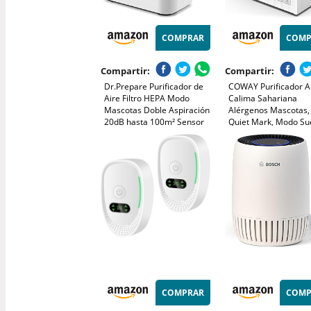
COMPRAR
COMP
Compartir:
Compartir:
Dr.Prepare Purificador de
COWAY Purificador Ai
Aire Filtro HEPA Modo
Calima Sahariana
Mascotas Doble Aspiración
Alérgenos Mascotas,
20dB hasta 100m² Sensor
Quiet Mark, Modo Su
Calidad Aire PM2,5 Modo
dB, Prefiltro Lavable,
Noche para Dormitorio,
HyperCaptive 99,99
Oficina, Apartamentos
0,01µm, CADR 281m³
Garantía 3 Años, Ai
150, Bianco
COMPRAR
COMP