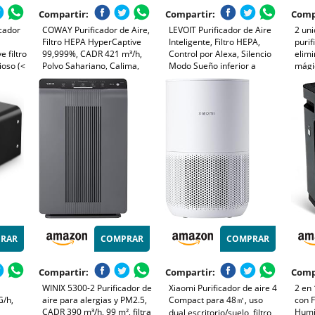
Compartir:
Compartir:
Comp
icador
COWAY Purificador de Aire,
LEVOIT Purificador de Aire
2 uni
Filtro HEPA HyperCaptive
Inteligente, Filtro HEPA,
purif
e filtro
99,999%, CADR 421 m³/h,
Control por Alexa, Silencio
elimi
ioso (<
Polvo Sahariano, Calima,
Modo Sueño inferior a
mági
rficies
Polen, Alergias, Mascotas,
24dB, Elimina 99,97% de
multi
 modo
Modo Eco, Wirecutter Top
Alergia Polen Olor y Caspa
aire,
100
Pick 10 Años, AIRMEGA
de Mascota,Blanco
dormi
Mighty AP-1512HH, Blanco
RAR
COMPRAR
COMPRAR
Compartir:
Compartir:
Comp
WINIX 5300-2 Purificador de
Xiaomi Purificador de aire 4
2 en 
G/h,
aire para alergias y PM2.5,
Compact para 48㎡, uso
con 
CADR 390 m³/h, 99 m², filtra
Humid
dual escritorio/suelo, filtro