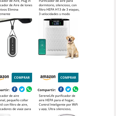
icador de Aire, Plug in
Purificador de aire para
icador de Aire de Iones
dormitorio, silencioso, con
tivos Elimina
filtro HEPA H13 de 3 etapas,
azmente
3 velocidades y modo
es/Humo/Polvo Mini Air
nocturno de 12 dB. Elimina
ier Sin Filtro para
polen, polvo, caspa de
itorio/Casa/Sala de
mascotas, olores, humo y
/Sala de
COV.
otas/Baño
COMPRAR
COMPRAR
artir:
Compartir:
icador de aire
SereneLife purificador de
nal, pequeño collar
aire HEPA para el hogar,
til con filtro de aire,
Control Inteligente por WiFi
icadores de viaje para
y app, Ultra silencioso,
gar, oficina, guardería
Elimina polvo, Pelo de