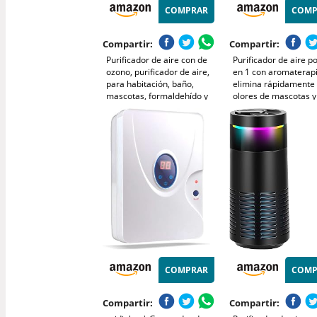
COMPRAR
COMP
Compartir:
Compartir:
Purificador de aire con de
Purificador de aire po
ozono, purificador de aire,
en 1 con aromaterapi
para habitación, baño,
elimina rápidamente 
mascotas, formaldehído y
olores de mascotas 
olores, alta eficiencia -
devuelve el aire fresc
Blanco
espacios pequeños y
compatible con ench
batería externa
COMPRAR
COMP
Compartir:
Compartir: