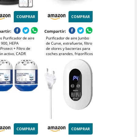
COMPRAR
COMPRAR
artir:
Compartir:
ps Purificador de aire
Purificador de aire Jumbo
e 900, HEPA
de Curve, extrafuerte, filtro
rotect + Filtro de
de olores y bacterias para
ón activo, CADR
coches grandes, frigoríficos
³/h para alérgicos de
y cabinas de camiones,
 silencioso, inteligente
elimina el 99% de
 bajo consumo
gérmenes y olores
951/13)
COMPRAR
COMPRAR