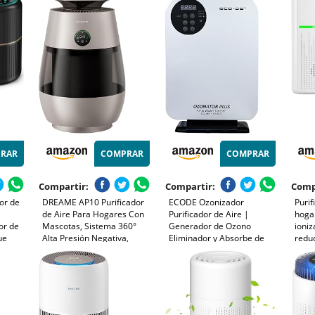
tos,
Consumo de Energía de 7W,
Polvo, Polen, Humo y
de be
s, para
Negro, Core Mini
Olores, 3 Luces Nocturnas,
purif
(3)
Temporizador, para Hogar
y Dormitorio
RAR
COMPRAR
COMPRAR
Compartir:
Compartir:
Comp
or de
DREAME AP10 Purificador
ECODE Ozonizador
Purif
de Aire Para Hogares Con
Purificador de Aire |
hogar
or de
Mascotas, Sistema 360°
Generador de Ozono
ioni
ue
Alta Presión Negativa,
Eliminador y Absorbe de
reduc
 de
Purificación 5 Etapas Que
Olores Humedad, Humo,
anima
re de 4
Captura Pelo y Olores,
Baño, Mascotas y Cualquier
purif
Transparente, Tapa Curva,
Olor Agua y Alimentos con
negat
urna
Luz Eco, Control Con App
Mando Distancia y
la co
Programable