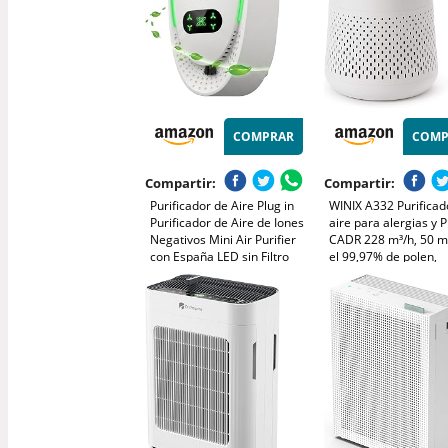
COMPRAR
COMP
Compartir:
Compartir:
Purificador de Aire Plug in
WINIX A332 Purificad
Purificador de Aire de Iones
aire para alergias y 
Negativos Mini Air Purifier
CADR 228 m³/h, 50 m²,
con España LED sin Filtro
el 99,97% de polen,
para Dormitorio, Oficina y
alergias, polvo y hum
Sala de Mascotas,
monitor de calidad de
Funcionamiento Silencioso y
modo de suspensión 
Bajo Consumo
automático