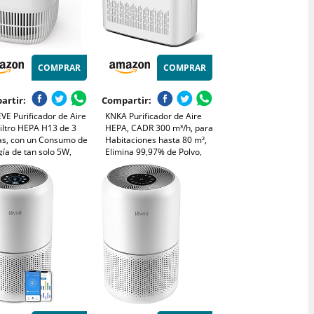
COMPRAR
COMPRAR
artir:
Compartir:
VE Purificador de Aire
KNKA Purificador de Aire
iltro HEPA H13 de 3
HEPA, CADR 300 m³/h, para
as, con un Consumo de
Habitaciones hasta 80 m²,
ía de tan solo 5W,
Elimina 99,97% de Polvo,
cioso a 22db con
Polen y Olores, Sensor
a, Combate el Polen,
Inteligente, Modo Auto y
mo y el Pelo de
Reposo, Ideal para
otas
Fumadores y Mascotas
(APH3000)