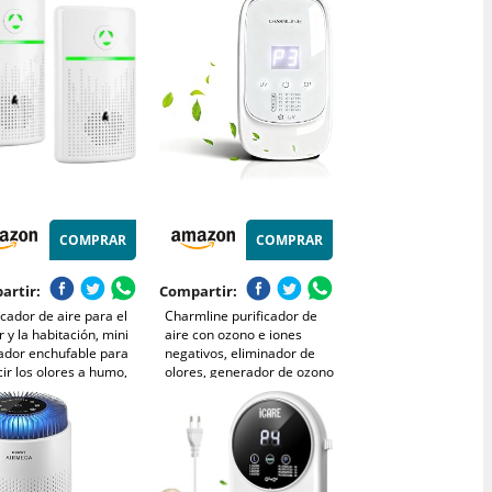
bé, al aire libre,
mascotas y olores, Cubre
ica el aliento
hasta 167 m²
COMPRAR
COMPRAR
artir:
Compartir:
icador de aire para el
Charmline purificador de
 y la habitación, mini
aire con ozono e iones
zador enchufable para
negativos, eliminador de
ir los olores a humo,
olores, generador de ozono
les y zapatos,
para hogar para baño,
icador de aire de iones
cocina, humo, mascotas y
ivos para la oficina y
formaldehído, con
cina,
compartimento para aroma