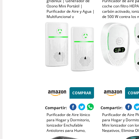
gridinlux | Generador de
Purificador de aire p
Ozono Mini Portátil |
coche con filtro HEPA
Purificador de Aire y Agua |
carbón activado, ioni
Multifuncional y
de 500 W contra los 
Desinfectante | Filtra y
olores y el humo, con
Neutraliza alérgenos y
RGB para portavasos
Malos olores | Potencia y
universal (6,5 cm) ne
duración Personalizable |
10W
COMPRAR
COMP
Compartir:
Compartir:
Purificador de Aire Iónico
Purificador de Aire Pl
para Hogar y Dormitorio,
para Hogar y Dormito
Ionizador Enchufable
Mini Ionizador con Io
Antiolores para Humo,
Negativos, Elimina O
Mascotas y Zapatos, Mini
de