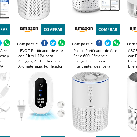
RAR
COMPRAR
COMPRAR
Compartir:
Compartir:
Comp
 Aire
LEVOIT Purificador de Aire
Philips Purificador de Aire
AROE
ioso y
con Filtro HEPA para
Serie 600, Eficiencia
con F
ra
Alergias, Air Purifier con
Energética, Sensor
Etap
EPA
Aromaterapia, Purificador
Inteligente, Ideal para
Energ
los
Aire Silencioso 25dB, Bajo
Alérgicos, Filtro HEPA
Silen
e hasta
Consumo de Energía de 7W,
99,97%, Cubre Hasta 44 m²,
Arom
 app,
Core Mini
Control por App Philips Air+,
el Hu
Blanco (AC0651/10)
Masc