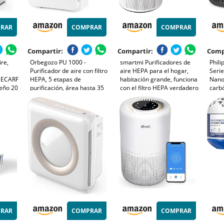
RAR
COMPRAR
COMPRAR
Compartir:
Compartir:
Comp
re,
Orbegozo PU 1000 -
smartmi Purificadores de
Phili
Purificador de aire con filtro
aire HEPA para el hogar,
Seri
 ECARF
HEPA, 5 etapas de
habitación grande, funciona
NanoP
eño 20
purificación, área hasta 35
con el filtro HEPA verdadero
carb
m2, temporizador, panel
Alexa, H13, elimina el olor,
250m
9%
táctil, contra alérgenos y
humo de mascotas, polen
65m²,
/h,
olores, 45 W
TVOC PM2.5, limpiador de
y de
rmega
aire silencioso
(AC0
RAR
COMPRAR
COMPRAR