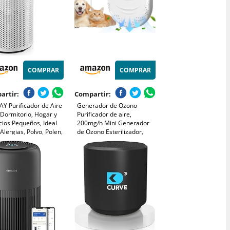
COMPRAR
COMPRAR
artir:
Compartir:
Y Purificador de Aire
Generador de Ozono
 Dormitorio, Hogar y
Purificador de aire,
cios Pequeños, Ideal
200mg/h Mini Generador
Alergias, Polvo, Polen,
de Ozono Esterilizador,
tas y Olores, Ultra
Ionizador de Aire
cioso 18,4 dB, Gran
Desodorizador para
imiento CADR 120,1
Habitaciones, Baño, Cocina,
 (Airmega 50)
Humo, Coches, Mascotas,
Formaldehído y Olor