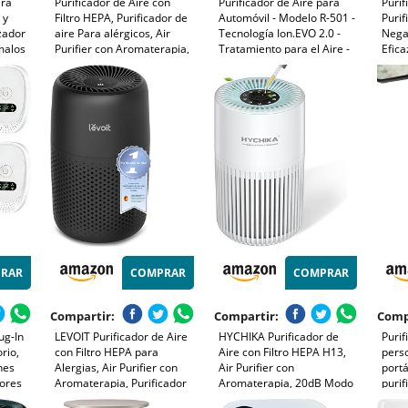
ara
Purificador de Aire con
Purificador de Aire para
Purif
 y
Filtro HEPA, Purificador de
Automóvil - Modelo R-501 -
Purif
zador
aire Para alérgicos, Air
Tecnología Ion.EVO 2.0 -
Nega
malos
Purifier con Aromaterapia,
Tratamiento para el Aire -
Efic
 luz
Elimina de Alergia Polen
Incorpora Luz LED - Ideal
Olor
Olor y Caspa de Mascota,
para Personas Alérgicas al
Purif
gro
humo, Blanco
Polvo - Alta Efectividad -
Dorm
Radarcan
Estar
Masc
RAR
COMPRAR
COMPRAR
Compartir:
Compartir:
Comp
ug-In
LEVOIT Purificador de Aire
HYCHIKA Purificador de
Purif
rio,
con Filtro HEPA para
Aire con Filtro HEPA H13,
perso
nes
Alergias, Air Purifier con
Air Purifier con
portá
lores
Aromaterapia, Purificador
Aromaterapia, 20dB Modo
purif
Aire Silencioso, Bajo
Sueño, Elimina 99,97% de
el ho