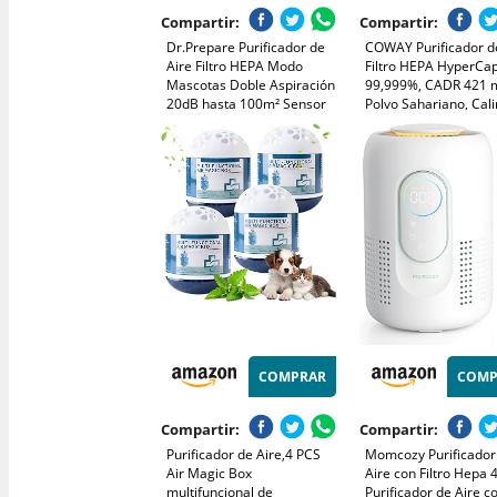
Compartir:
Compartir:
Dr.Prepare Purificador de
COWAY Purificador de
Aire Filtro HEPA Modo
Filtro HEPA HyperCap
Mascotas Doble Aspiración
99,999%, CADR 421 m
20dB hasta 100m² Sensor
Polvo Sahariano, Cal
Calidad Aire PM2,5 Modo
Polen, Alergias, Masc
Noche para Dormitorio,
Modo Eco, Wirecutte
Oficina, Apartamentos
Pick 10 Años, AIRME
Mighty AP-1512HH, B
COMPRAR
COMP
Compartir:
Compartir:
Purificador de Aire,4 PCS
Momcozy Purificador
Air Magic Box
Aire con Filtro Hepa 4
multifuncional de
Purificador de Aire c