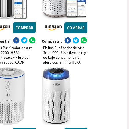
COMPRAR
COMPRAR
artir:
Compartir:
ps Purificador de aire
Philips Purificador de Aire
e 2200, HEPA
Serie 600 Ultrasilencioso y
rotect + Filtro de
de bajo consumo, para
ón activo, CADR
alérgicos, el filtro HEPA
³/h para 104m²,
elimina el 99,97% de los
nas alérgicas, Ultra
contaminantes, cubre hasta
cioso, Filtro inteligente
44m2, controlado por app,
radero (AC2210/10)
blanco (AC0650/10)