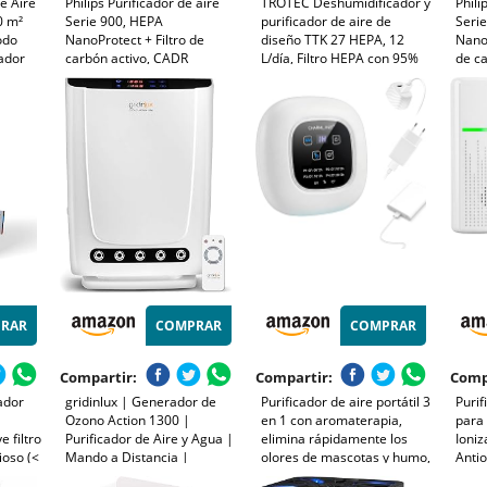
e Aire
Philips Purificador de aire
TROTEC Deshumidificador y
Phili
0 m²
Serie 900, HEPA
purificador de aire de
Seri
odo
NanoProtect + Filtro de
diseño TTK 27 HEPA, 12
NanoP
ador
carbón activo, CADR
L/día, Filtro HEPA con 95%
de c
Filtra
250m³/h para alérgicos de
de Efectividad, Pantalla LED,
600m
65m², silencioso, inteligente
2 en 1, Reinicio Automático,
silen
y de bajo consumo
Función Secado de Ropa
bajo
(AC0951/13)
RAR
COMPRAR
COMPRAR
Compartir:
Compartir:
Comp
ador
gridinlux | Generador de
Purificador de aire portátil 3
Purif
Ozono Action 1300 |
en 1 con aromaterapia,
para
e filtro
Purificador de Aire y Agua |
elimina rápidamente los
Ioni
ioso (<
Mando a Distancia |
olores de mascotas y humo,
Anti
Especial Hogar y Espacios
devuelve el aire fresco a los
Masc