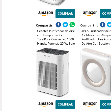
COMPRAR
COMP
Compartir:
Compartir:
Cecotec Purificador de Aire
4PCS Purificador de A
con Temporizador
Air Magic Box Atrapa
TotalPure Connected 1000
Purificador Aire Aut
Handy. Potencia 25 W, Bajo
De Aire Con Succión,
Consumo, 60 CADR, 3
Fórmula con Extracto
Etapas de filtrado, 3
Vegetales Para el Hog
Velocidades, Cobertura 25
Oficina
m3
COMPRAR
COMP