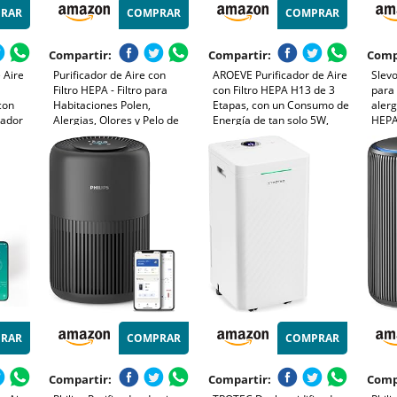
RAR
COMPRAR
COMPRAR
Compartir:
Compartir:
Comp
 Aire
Purificador de Aire con
AROEVE Purificador de Aire
Slevo
Filtro HEPA - Filtro para
con Filtro HEPA H13 de 3
para 
 con
Habitaciones Polen,
Etapas, con un Consumo de
alerg
cador
Alergias, Olores y Pelo de
Energía de tan solo 5W,
HEPA
 Bajo
Mascotas, con Esponja de
Silencioso a 22db con
m³/h
 de 7W,
Aromaterapia, 7.2W y 3
Aroma, Combate el Polen,
elimi
Velocidades, Silencioso
el Humo y el Pelo de
humo
Versión Mejorada
Mascotas
energ
RAR
COMPRAR
COMPRAR
Compartir:
Compartir:
Comp