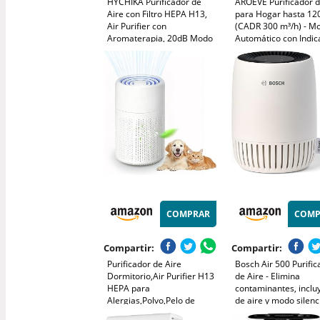
HYCHIKA Purificador de
AROEVE Purificador d
Aire con Filtro HEPA H13,
para Hogar hasta 12
Air Purifier con
(CADR 300 m³/h) - M
Aromaterapia, 20dB Modo
Automático con Indic
Sueño, Elimina 99,97% de
Luminoso de Calidad, 
Polvo, Polen, Humo y
Polen, Polvo, Pelo de
Olores, 3 Luces Nocturnas,
Mascotas
Temporizador, para Hogar
y Dormitorio
COMPRAR
COMP
Compartir:
Compartir:
Purificador de Aire
Bosch Air 500 Purific
Dormitorio,Air Purifier H13
de Aire - Elimina
HEPA para
contaminantes, incluy
Alergias,Polvo,Pelo de
de aire y modo silenc
Mascotas,Humo y
25 dB(A)) - para