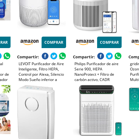
RAR
COMPRAR
COMPRAR
Compartir:
Compartir:
Comp
al
LEVOIT Purificador de Aire
Philips Purificador de aire
gridi
Inteligente, Filtro HEPA,
Serie 900, HEPA
Ozono
or de
Control por Alexa, Silencio
NanoProtect + Filtro de
Purif
zador
Modo Sueño inferior a
carbón activo, CADR
Multi
Ozono
24dB, Elimina 99,97% de
250m³/h para alérgicos de
Desin
 Aire
Alergia Polen Olor y Caspa
65m², silencioso, inteligente
Neutr
de Mascota,Blanco
y de bajo consumo
Malos
(AC0950/10)
durac
10W