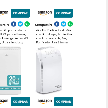
COMPRAR
COMPRAR
artir:
Compartir:
eLife purificador de
Aircillin Purificador de Aire
HEPA para el hogar,
con Filtro Hepa, Air Purifier
ol Inteligente por WiFi
con Aromaterapia, 6W,
, Ultra silencioso,
Purificador Aire Elimina
na polvo, Pelo de
99,97% de Alergia Polen
otas y olores, Cubre
Olor y Caspa de Mascota,
a 100 m²
humo, 23dB, Temporizador,
Luz nocturna
COMPRAR
COMPRAR