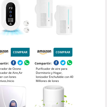
icador para Oficina y
de hasta 23 m² - con modo
na, 2 Unidades
automático - CADR: 100
m³/h
COMPRAR
COMPRAR
artir:
Compartir:
rador de Ozono
Purificador de aire para
icador de Aire,Air
Dormitorio y Hogar,
ier con Iones
Ionizador Enchufable con 40
ivos,Inicio
Millones de Iones
dorizando
Negativos, Purificador de
ilizador de Ozono Para
aire Silencioso Sin Filtro
,con Casa Nueva,con
para Cocina Oficina Baño,
nizador de
Pack de 2
es,Blanco