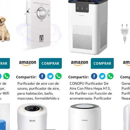
a 23 m²
Pequeños | Potencia y
espacios pequeños y es
Purif
a USB-
Duración Personalizables |
compatible con enchufe o
Coci
14W
batería externa
RAR
COMPRAR
COMPRAR
Compartir:
Compartir:
Comp
r de
Purificador de aire con de
CONOPU Purificador De
Gene
gar,
ozono, purificador de aire,
Aire Con Filtro Hepa H13,
Purif
r WiFi
para habitación, baño,
Air Purifier con Función de
Purif
o,
mascotas, formaldehído y
aromaterapia, Purificador
Negat
e
olores, alta eficiencia -
De Aire Para Alergias
Deso
ubre
Blanco
Hogar con Filtración en 3
Ester
etapas, Luz nocturna
BañO
Orga
Cabl