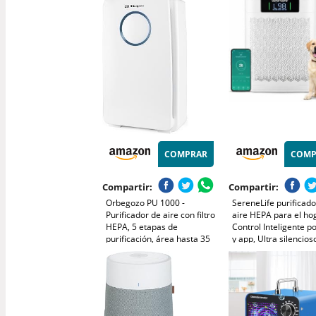
Olores,Mini Purificador Aire
habitaciones de hast
Silencioso 37 dB para
- con puerto de carg
Hogar y Oficina
C - CADR: 100 m³/h
COMPRAR
COMP
Compartir:
Compartir:
Orbegozo PU 1000 -
SereneLife purificado
Purificador de aire con filtro
aire HEPA para el ho
HEPA, 5 etapas de
Control Inteligente po
purificación, área hasta 35
y app, Ultra silencios
m2, temporizador, panel
Elimina polvo, Pelo d
táctil, contra alérgenos y
mascotas y olores, C
olores, 45 W
hasta 167 m²