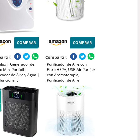
COMPRAR
COMPRAR
artir:
Compartir:
nlux | Generador de
Purificador de Aire con
 Mini Portátil |
Filtro HEPA, USB Air Purifier
icador de Aire y Agua |
con Aromaterapia,
funcional y
Purificador de Aire
fectante | Filtra y
Silencioso para Interiores,
aliza alérgenos y
Hogar, Oficina, Polvo,
 olores | Potencia y
Humo, Pelo de Mascotas,
ión Personalizable |
Alergia al Aire