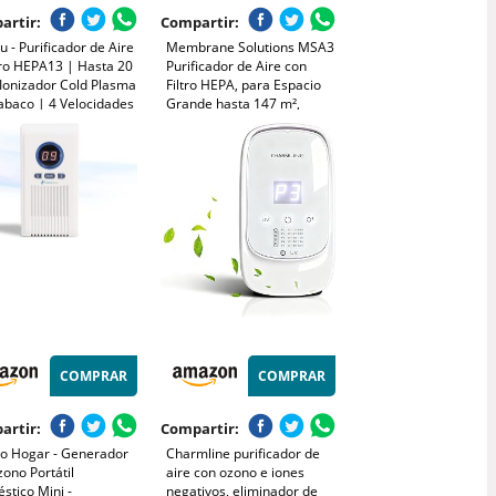
artir:
Compartir:
u - Purificador de Aire
Membrane Solutions MSA3
tro HEPA13 | Hasta 20
Purificador de Aire con
 Ionizador Cold Plasma
Filtro HEPA, para Espacio
abaco | 4 Velocidades
Grande hasta 147 m²,
o silencio 25 dB
Silencioso 22dB, Air Purifier
para Alérgicos, Elimina
99,97% de Alergia, Polen,
Polvo,Humo, Olores
COMPRAR
COMPRAR
artir:
Compartir:
o Hogar - Generador
Charmline purificador de
ono Portátil
aire con ozono e iones
stico Mini -
negativos, eliminador de