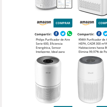
COMPRAR
COMP
Compartir:
Compartir:
Philips Purificador de Aire
KNKA Purificador de 
Serie 600, Eficiencia
HEPA, CADR 300 m³/h
Energética, Sensor
Habitaciones hasta 8
Inteligente, Ideal para
Elimina 99,97% de Po
Alérgicos, Filtro HEPA
Polen y Olores, Sens
99,97%, Cubre Hasta 44 m²,
Inteligente, Modo Aut
Control por App Philips Air+,
Reposo, Ideal para
Blanco (AC0651/10)
Fumadores y Mascot
(APH3000)