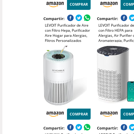
COMPRAR
COMP
Compartir:
Compartir:
LEVOIT Purificador de Aire
LEVOIT Purificador de
con Filtro Hepa, Purificador
con Filtro HEPA para
Aire Hogar para Alergias,
Alergias, Air Purifier
Flitros Personalizados
Aromaterapia, Purifi
Elimina 99,97% del Polen,
Aire Silencioso 25dB,
Polvo, Olores de Mascotas,
Consumo de Energía
Modo Sueño y
Core Mini
Temporizador
COMPRAR
COMP
Compartir:
Compartir: