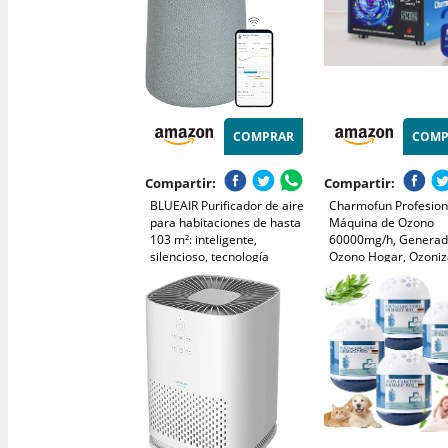
COMPRAR
COMP
Compartir:
Compartir:
BLUEAIR Purificador de aire
Charmofun Profesion
para habitaciones de hasta
Máquina de Ozono
103 m²: inteligente,
60000mg/h, Generad
silencioso, tecnología
Ozono Hogar, Ozoni
HEPASilent, elimina
con Temporizador, 
alérgenos, caspa de
Hogar Purificador de
mascotas, humo, polvo y
para Garajes, Coche,
moho - Blue Pure 3450i Max
Mascotas (Azul)