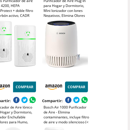
ps Purificador de aire
Purificador de Aire Plug-In
e 4200, HEPA
para Hogar y Dormitorio,
rotect + doble filtro
Mini Ionizador con Iones
arbón activo, CADR
Negativos, Elimina Olores
³/h para 156m², ultra
de
cioso, inteligente y de
Humo/Mascotas/Zapatos,
 consumo (AC4221/11)
Silencioso y sin Filtros, para
Cocina/Oficina/Baño (3)
COMPRAR
COMPRAR
artir:
Compartir:
icador de Aire Iónico
Bosch Air 1000 Purificador
 Hogar y Dormitorio,
de Aire - Elimina
zador Enchufable
contaminantes, incluye filtro
olores para Humo,
de aire y modo silencioso (<
otas y Zapatos, Mini
25 dB(A)) - para superficies