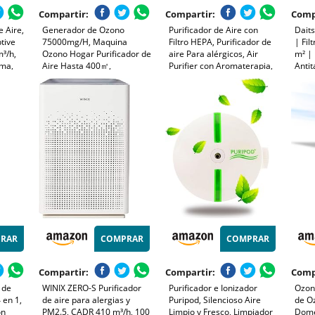
Compartir:
Compartir:
Comp
 Aire,
Generador de Ozono
Purificador de Aire con
Daits
tive
75000mg/H, Maquina
Filtro HEPA, Purificador de
| Fil
³/h,
Ozono Hogar Purificador de
aire Para alérgicos, Air
m² |
ima,
Aire Hasta 400㎡,
Purifier con Aromaterapia,
Antit
otas,
Elimina de Alergia Polen
| Mod
Profesional O3 Ozonizador
r Top
Olor y Caspa de Mascota,
con Temporizador de 120
GA
humo, Blanco
Min para Hogar Coche
lanco
Hotel
RAR
COMPRAR
COMPRAR
Compartir:
Compartir:
Comp
 de
WINIX ZERO-S Purificador
Purificador e Ionizador
Ozon
 en 1,
de aire para alergias y
Puripod, Silencioso Aire
de Oz
on
PM2.5, CADR 410 m³/h, 100
Limpio y Fresco, Limpiador
Domé