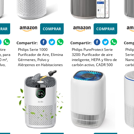
RAR
COMPRAR
COMPRAR
Compartir:
Compartir:
Comp
Aire
Philips Serie 1000
Philips PureProtect Serie
Phili
, para
Purificador de Aire, Elimina
3200: Purificador de aire
Seri
0 m²,
Gérmenes, Polvo y
inteligente, HEPA y filtro de
NanoP
lvo,
Alérgenos en Habitaciones
carbón activo, CADR 500
carb
or
de hasta 78 m², CADR 300
m³/h para 130 m²,
400m
o y
m³/h, Modo de Reposo
ultrasilencioso, captura el
Perso
(AC1711/10)
99,97% de alérgenos, App
silen
as
conectada (AC3210/12)
y du