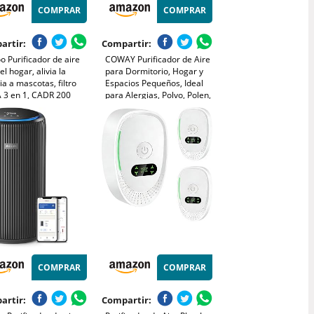
COMPRAR
COMPRAR
artir:
Compartir:
o Purificador de aire
COWAY Purificador de Aire
el hogar, alivia la
para Dormitorio, Hogar y
ia a mascotas, filtro
Espacios Pequeños, Ideal
 3 en 1, CADR 200
para Alergias, Polvo, Polen,
, modo de suspensión,
Mascotas y Olores, Ultra
na pelo de mascotas,
Silencioso 18,4 dB, Gran
 y olores, ahorro de
Rendimiento CADR 120,1
ía (Blanco)
m³/h (Airmega 50)
COMPRAR
COMPRAR
artir:
Compartir: