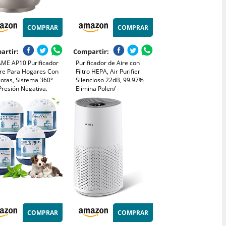
COMPRAR
COMPRAR
artir:
Compartir:
ME AP10 Purificador
Purificador de Aire con
ire Para Hogares Con
Filtro HEPA, Air Purifier
otas, Sistema 360°
Silencioso 22dB, 99.97%
Presión Negativa,
Elimina Polen/
icación 5 Etapas Que
Ácaros/Olores, 3
ra Pelo y Olores,
Velocidades, 2 Modes, APP
sparente, Tapa Curva,
Control, Temporizador
co, Control Con App
2H/4H/8H, Ideal para
Alergias y Mascotas
COMPRAR
COMPRAR