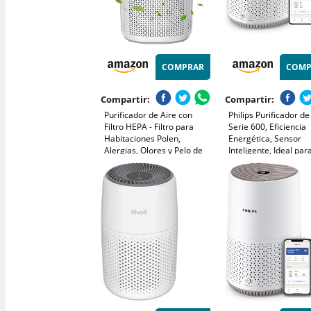
COMPRAR
COMP
Compartir:
Compartir:
Purificador de Aire con
Philips Purificador de
Filtro HEPA - Filtro para
Serie 600, Eficiencia
Habitaciones Polen,
Energética, Sensor
Alergias, Olores y Pelo de
Inteligente, Ideal par
Mascotas, con Esponja de
Alérgicos, Filtro HEP
Aromaterapia, 7.2W y 3
99,97%, Cubre Hasta
Velocidades, Silencioso
Control por App Philip
Versión Mejorada
Blanco (AC0651/10)