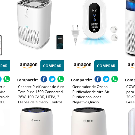
 es
Hogar, Oficina, Polvo,
ufe o
Humo, Pelo de Mascotas,
Alergia al Aire
RAR
COMPRAR
COMPRAR
Compartir:
Compartir:
Comp
erie
Cecotec Purificador de Aire
Generador de Ozono
COWA
aire
TotalPure 1500 Connected.
Purificador de Aire,Air
para 
ltro de
26W, 100 CADR, HEPA, 3
Purifier con Iones
20 dB
 500
Etapas de filtrado, Control
Negativos,Inicio
Gree
por Wi-fi, 2 Modos de
Desodorizando
99,99
ra el
Funcionamiento, Sensor PM
Esterilizador de Ozono Para
µm, 
, App
2,5, Cobertura 40 m3 -
BañO,con Casa Nueva,con
ideal
2)
Blanco
Organizador de
AIRM
Cables,Blanco