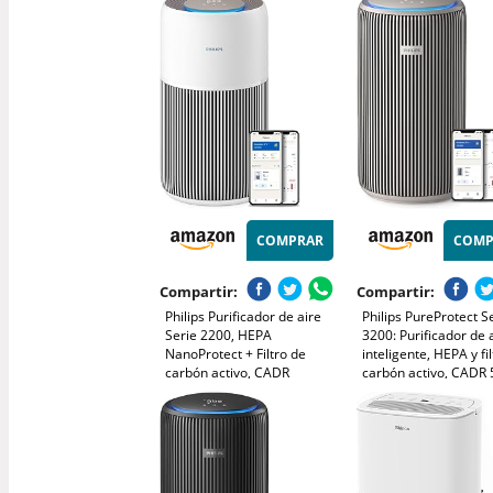
Vegetales Para el Hogar y la
espacios pequeños y
Oficina
compatible con ench
batería externa
COMPRAR
COMP
Compartir:
Compartir:
Philips Purificador de aire
Philips PureProtect S
Serie 2200, HEPA
3200: Purificador de 
NanoProtect + Filtro de
inteligente, HEPA y fi
carbón activo, CADR
carbón activo, CADR
400m³/h para 104m²,
m³/h para 130 m²,
Personas alérgicas, Ultra
ultrasilencioso, captu
silencioso, Filtro inteligente
99,97% de alérgenos
y duradero (AC2210/10)
conectada (AC3210/1