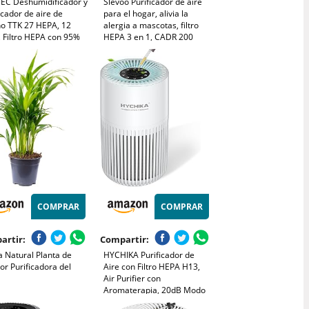
EC Deshumidificador y
Slevoo Purificador de aire
icador de aire de
para el hogar, alivia la
ño TTK 27 HEPA, 12
alergia a mascotas, filtro
, Filtro HEPA con 95%
HEPA 3 en 1, CADR 200
ectividad, Pantalla LED,
m³/h, modo de suspensión,
1, Reinicio Automático,
elimina pelo de mascotas,
ión Secado de Ropa
humo y olores, ahorro de
energía (Blanco)
COMPRAR
COMPRAR
artir:
Compartir:
 Natural Planta de
HYCHIKA Purificador de
ior Purificadora del
Aire con Filtro HEPA H13,
Air Purifier con
Aromaterapia, 20dB Modo
Sueño, Elimina 99,97% de