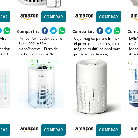
RAR
COMPRAR
COMPRAR
Compartir:
Compartir:
Comp
Aire,
Philips Purificador de aire
Caja mágica para eliminar
DREA
Serie 900, HEPA
el polvo en interiores, caja
de A
icador
NanoProtect + Filtro de
mágica multifuncional para
Masc
PA H13,
carbón activo, CADR
purificación de aire,
Alta 
,
250m³/h para alérgicos de
recolección automática de
Purif
65m², silencioso, inteligente
polvo y fórmula de extracto
Captu
ergias
y de bajo consumo
de plantas, frescura
Tran
elo de
(AC0950/10)
duradera para el
Luz E
 de
RAR
COMPRAR
COMPRAR