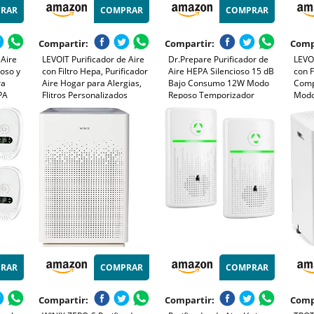
RAR
COMPRAR
COMPRAR
Compartir:
Compartir:
Comp
 Aire
LEVOIT Purificador de Aire
Dr.Prepare Purificador de
LEVOI
ioso y
con Filtro Hepa, Purificador
Aire HEPA Silencioso 15 dB
con F
ra
Aire Hogar para Alergias,
Bajo Consumo 12W Modo
Comp
EPA
Flitros Personalizados
Reposo Temporizador
Modo
los
Elimina 99,97% del Polen,
Elimina 99,97% de Polen,
Modo
e hasta
Polvo, Olores de Mascotas,
Polvo, Pelo de Mascotas y
Elimi
 app,
Modo Sueño y
Humo Prefiltro Lavable para
Pole
Temporizador
Dormitorios y Oficinas
Masc
RAR
COMPRAR
COMPRAR
Compartir:
Compartir:
Comp