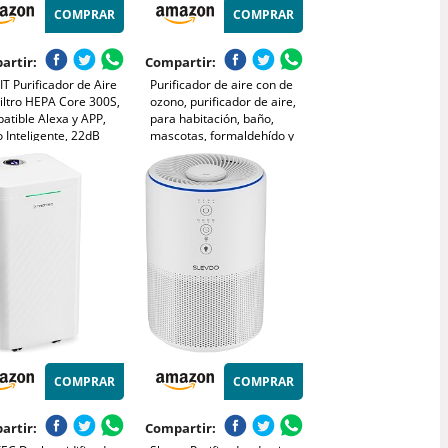
COMPRAR
COMPRAR
artir:
Compartir:
T Purificador de Aire
Purificador de aire con de
iltro HEPA Core 300S,
ozono, purificador de aire,
atible Alexa y APP,
para habitación, baño,
 Inteligente, 22dB
mascotas, formaldehído y
 de Sueño Silencioso,
olores, alta eficiencia -
na 99.97% de Alergia
Blanco
n Ácaros Humo Pelo de
ota, Bajo Consumo
COMPRAR
COMPRAR
artir:
Compartir: