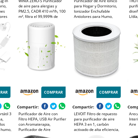
ug-In
WINIX ZERO-S Purificador
Purificador de Aire Iónico
TROT
rio,
de aire para alergias y
para Hogar y Dormitorio,
purif
nes
PM2.5, CADR 410 m³/h, 100
Ionizador Enchufable
dise
lores
m², filtra el 99,999% de
Antiolores para Humo,
L/día
polen, alergias, polvo y
Mascotas y Zapatos, Mini
de Ef
tos,
humo, monitor de calidad
Purificador para Oficina y
2 en 
s, para
del aire, modo de
Cocina, 2 Unidades
Func
(3)
suspensión y automático.
RAR
COMPRAR
COMPRAR
Compartir:
Compartir:
Comp
rtátil 3
Purificador de Aire con
LEVOIT Filtro de repuesto
Areca
a,
Filtro HEPA, USB Air Purifier
para purificador de aire
Inter
los
con Aromaterapia,
HEPA 3 en 1, carbón
Aire
y humo,
Purificador de Aire
activado de alta eficiencia,
o a los
Silencioso para Interiores,
núcleo mini-RF blanco