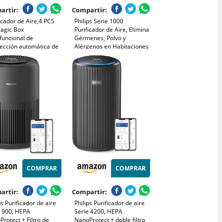
artir:
Compartir:
icador de Aire,4 PCS
Philips Serie 1000
Magic Box
Purificador de Aire, Elimina
funcional de
Gérmenes, Polvo y
lección automática de
Alérgenos en Habitaciones
, Purificación de Aire
de hasta 78 m², CADR 300
Fórmula de Extractos
m³/h, Modo de Reposo
tales, Ambientador
(AC1711/10)
Hogar Oficina y áreas
ascotas
COMPRAR
COMPRAR
artir:
Compartir:
ps Purificador de aire
Philips Purificador de aire
e 900, HEPA
Serie 4200, HEPA
rotect + Filtro de
NanoProtect + doble filtro