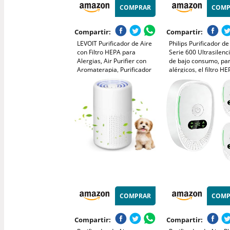
COMPRAR
COMP
Compartir:
Compartir:
LEVOIT Purificador de Aire
Philips Purificador de
con Filtro HEPA para
Serie 600 Ultrasilenc
Alergias, Air Purifier con
de bajo consumo, pa
Aromaterapia, Purificador
alérgicos, el filtro H
Aire Silencioso 25dB, Bajo
elimina el 99,97% de 
Consumo de Energía de 7W,
contaminantes, cubr
Core Mini
44m2, controlado por
blanco (AC0650/10)
COMPRAR
COMP
Compartir:
Compartir: