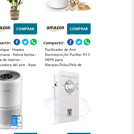
COMPRAR
COMPRAR
artir:
Compartir:
mique - Howea
Purificador de Aire
eriana - Palma kentia -
Dormitorio,Air Purifier H13
a de interior -
HEPA para
icadora del aire - Apta
Alergias,Polvo,Pelo de
 mascotas - 80-100 cm
Mascotas,Humo y
ta de yute 19 cm
Olores,Mini Purificador Aire
Silencioso 37 dB para
Hogar y Oficina