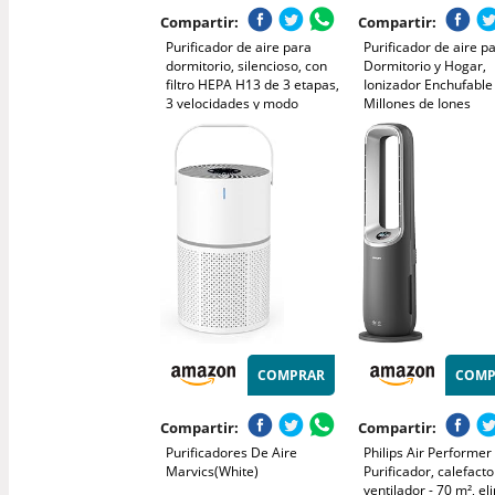
Compartir:
Compartir:
Purificador de aire para
Purificador de aire p
dormitorio, silencioso, con
Dormitorio y Hogar,
filtro HEPA H13 de 3 etapas,
Ionizador Enchufable
3 velocidades y modo
Millones de Iones
nocturno de 12 dB. Elimina
Negativos, Purificado
polen, polvo, caspa de
aire Silencioso Sin Fil
mascotas, olores, humo y
para Cocina Oficina 
COV.
Pack de 2
COMPRAR
COMP
Compartir:
Compartir:
Purificadores De Aire
Philips Air Performer
Marvics(White)
Purificador, calefacto
ventilador - 70 m², el