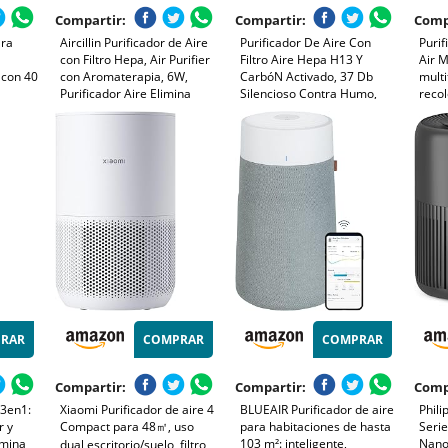
Compartir:
Compartir:
Comp
ara
Aircillin Purificador de Aire
Purificador De Aire Con
Purif
con Filtro Hepa, Air Purifier
Filtro Aire Hepa H13 Y
Air 
 con 40
con Aromaterapia, 6W,
CarbóN Activado, 37 Db
multi
Purificador Aire Elimina
Silencioso Contra Humo,
reco
r de
99,97% de Alergia Polen
Olores, Polvo, Pelos De
polvo
tro
Olor y Caspa de Mascota,
Mascotas, PortáTil Con
con 
Baño,
humo, 23dB, Temporizador,
Aromaterapia Para Oficina
Vege
Luz nocturna
Y Dormitorio 20m²
para 
de m
RAR
COMPRAR
COMPRAR
Compartir:
Compartir:
Comp
 3en1:
Xiaomi Purificador de aire 4
BLUEAIR Purificador de aire
Phili
r y
Compact para 48㎡, uso
para habitaciones de hasta
Seri
imina
103 m²: inteligente,
NanoP
dual escritorio/suelo, filtro