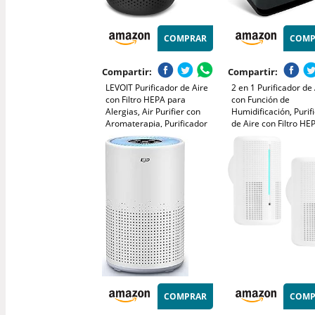
COMPRAR
COMP
Compartir:
Compartir:
LEVOIT Purificador de Aire
2 en 1 Purificador de 
con Filtro HEPA para
con Función de
Alergias, Air Purifier con
Humidificación, Purif
Aromaterapia, Purificador
de Aire con Filtro HE
Aire Silencioso, Bajo
CADR 330m³/h a 80㎡
Consumo de Energía de 7W,
Elimina 99.97% de Al
Negro, Core Mini
Polen Ácaros Humo P
Mascota, 22dB Modo
Sueño
COMPRAR
COMP