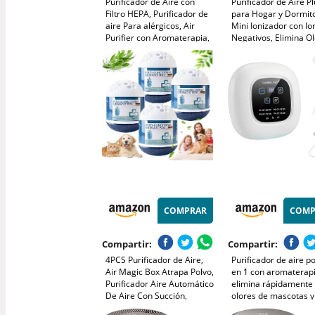
Purificador de Aire con
Purificador de Aire Pl
Filtro HEPA, Purificador de
para Hogar y Dormito
aire Para alérgicos, Air
Mini Ionizador con Io
Purifier con Aromaterapia,
Negativos, Elimina O
Elimina de Alergia Polen
de
Olor y Caspa de Mascota,
Humo/Mascotas/Zapa
humo, Blanco
Silencioso y sin Filtro
Cocina/Oficina/Baño 
COMPRAR
COMP
Compartir:
Compartir:
4PCS Purificador de Aire,
Purificador de aire po
Air Magic Box Atrapa Polvo,
en 1 con aromaterapi
Purificador Aire Automático
elimina rápidamente 
De Aire Con Succión,
olores de mascotas 
Fórmula con Extractos
devuelve el aire fresc