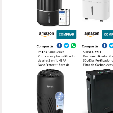
COMPRAR
COMP
Compartir:
Compartir:
Philips 3400 Series
SHINCO WIFI
Purificador y humidificador
Deshumidificador Por
de aire 2 en 1, HEPA
30L/Día, Purificador d
NanoProtect + filtro de
Filtro de Carbón Acti
carbón activo,
Temporizador de 24 
humidificación higiénica a
Drenaje Continuo, Fu
650 ml/h, CADR 300 m³/h
de Secado, Blanco
para 78 m² (AC3421/13)