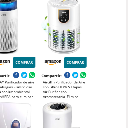
Polvo, Polen, Humo y
Olores, 3 Luces Nocturnas,
Temporizador, para Hogar
y Dormitorio
COMPRAR
COMPRAR
artir:
Compartir:
Y Purificador de aire
Aircillin Purificador de Aire
alergias – silencioso
con Filtro HEPA 5 Etapas,
 con luz ambiental,
Air Purifier con
nHEPA para eliminar
Aromaterapia, Elimina
9% de partículas 0,01
99.97% Polen, Caspa, Humo
CADR alto 244 m³/h –
y Olores, Silencio 25dB
 para dormitorio –
Modo Sueño,
EGA 100
Temporizador, Luz, Bajo
Consumo 12W