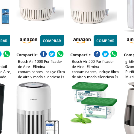
RAR
COMPRAR
COMPRAR
Compartir:
Compartir:
Comp
Bosch Air 1000 Purificador
Bosch Air 500 Purificador
gridi
tátil
de Aire - Elimina
de Aire - Elimina
Ozono
e Aire,
contaminantes, incluye filtro
contaminantes, incluye filtro
Purif
vado,
de aire y modo silencioso (<
de aire y modo silencioso (<
Multi
Horas,
25 dB(A)) - para superficies
25 dB(A)) - para
Desin
nción
de hasta 23 m² - con modo
habitaciones de hasta 23 m²
Neutr
automático - CADR: 100
- con puerto de carga USB-
Malos
m³/h
C - CADR: 100 m³/h
durac
10W