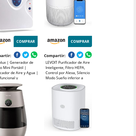
COMPRAR
COMPRAR
artir:
Compartir:
nlux | Generador de
LEVOIT Purificador de Aire
 Mini Portátil |
Inteligente, Filtro HEPA,
icador de Aire y Agua |
Control por Alexa, Silencio
funcional y
Modo Sueño inferior a
fectante | Filtra y
24dB, Elimina 99,97% de
aliza alérgenos y
Alergia Polen Olor y Caspa
 olores | Potencia y
de Mascota,Blanco
ión Personalizable |