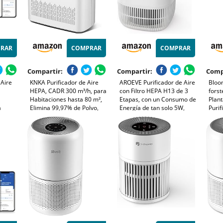
RAR
COMPRAR
COMPRAR
Compartir:
Compartir:
Comp
 Aire
KNKA Purificador de Aire
AROEVE Purificador de Aire
Bloo
HEPA, CADR 300 m³/h, para
con Filtro HEPA H13 de 3
forst
Habitaciones hasta 80 m²,
Etapas, con un Consumo de
Plant
a
Elimina 99,97% de Polvo,
Energía de tan solo 5W,
Purif
A
Polen y Olores, Sensor
Silencioso a 22db con
para
 44 m²,
Inteligente, Modo Auto y
Aroma, Combate el Polen,
- Ces
s Air+,
Reposo, Ideal para
el Humo y el Pelo de
Fumadores y Mascotas
Mascotas
(APH3000)