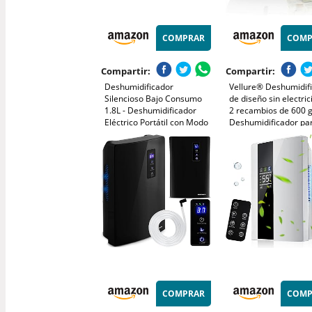
COMPRAR
COMP
Compartir:
Compartir:
Deshumidificador
Vellure® Deshumidif
Silencioso Bajo Consumo
de diseño sin electric
1.8L - Deshumidificador
2 recambios de 600 g
Eléctrico Portátil con Modo
Deshumidificador pa
Suspensión, Temporizador
baño, sótano, etc., h
24h y Apagado Automático -
m² + 2 deshumidifica
Ideal para Baño, Dormitorio
granulados de calida
y Armarios(580ml/día)
profesional
COMPRAR
COMP