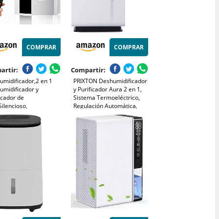
COMPRAR
COMPRAR
artir:
Compartir:
umidificador,2 en 1
PRIXTON Deshumidificador
umidificador y
y Purificador Aura 2 en 1,
icador de
Sistema Termoeléctrico,
Silencioso,
Regulación Automática,
orizador, Spagado
Modo Nocturno, 3L de
ático, Pantalla Digital,
Capacidad, Gran Cobertura
rol Remoto,para
itorios, Apto Hasta 30