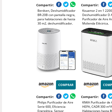
Compartir:
Compartir:
Berdsen, Deshumidificador
Kouamor 2 en 1 2200
BR-20B con pantalla negra,
Deshumidificador D A
para habitaciones de hasta
Purificador de Aire An
30 m2, deshumidificador,
Molienda Eléctrica,
purificador de aire,
Destructor de Olor p
secadora de ropa, eléctrico
Dormitorio Oficina C
Apartamento Bodega
Blanco, Continu
COMPRAR
COMP
Compartir:
Compartir:
Philips Purificador de Aire
KNKA Purificador de 
Serie 600, Eficiencia
HEPA, CADR 300 m³/h
Energética, Sensor
Habitaciones hasta 8