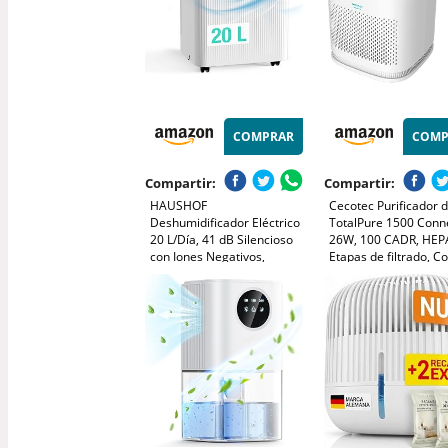
COMPRAR
COMP
Compartir:
Compartir:
HAUSHOF
Cecotec Purificador d
Deshumidificador Eléctrico
TotalPure 1500 Conn
20 L/Día, 41 dB Silencioso
26W, 100 CADR, HEPA
con Iones Negativos,
Etapas de filtrado, Co
Depósito 4,5 L y Pantalla
por Wi-fi, 2 Modos de
LED, 3 Modos, Portátil para
Funcionamiento, Sen
Dormitorios, Salón y Sótano
2,5, Cobertura 40 m3
(30 m²)
Blanco