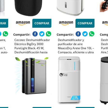
RAR
COMPRAR
COMPRAR
Compartir:
Compartir:
Comp
aire,
Cecotec Deshumidificador
Deshumidificador y
Desh
Eléctrico BigDry 3000
purificador de aire
Desh
en 1,
PureLight Black. 45 W,
MeacoDry Arete One 10L –
Purif
, auto-
Deshumidificación hasta
Compacto, eficiente y ultra
Aire,
ación,
750 ml/día, Purificador de
silencioso 40dB, con filtro
Temp
as y
Aire con Triple Proceso de
HEPA para reducir
Autom
deal
filtración, Depósito 1L, 3
humedad y mejorar la
Cont
Velocidades, 25m2
calidad del aire
Dorm
to
㎡