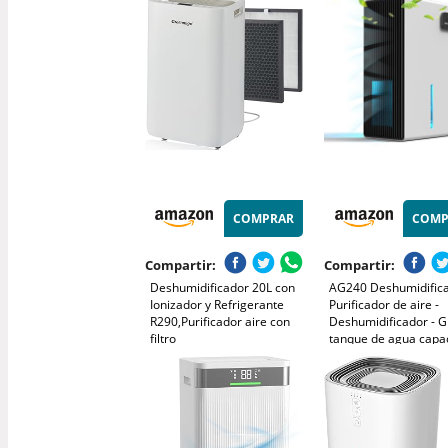
Antibacterias, moho y
Colores, Apagado
Condensación | Ideal en
Automático, Tempori
habitaciones hasta
de 24H,615 ml/día, p
50m2/150m3
Baños y Dormitorio
COMPRAR
COMP
Compartir:
Compartir:
Deshumidificador 20L con
AG240 Deshumidifica
Ionizador y Refrigerante
Purificador de aire -
R290,Purificador aire con
Deshumidificador - 
filtro
tanque de agua capa
HEPA,Deshumidificación
2.5L - Eficiencia ener
Continua y Silenciosa, Panel
iluminación 7 colores
de Control Digital y
el hogar, habitación,
Temporizador de
sótano
24h(ALPHA-Q20)