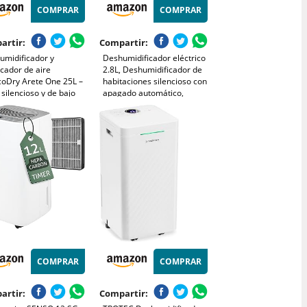
COMPRAR
COMPRAR
artir:
Compartir:
umidificador y
Deshumidificador eléctrico
icador de aire
2.8L, Deshumidificador de
oDry Arete One 25L –
habitaciones silencioso con
 silencioso y de bajo
apagado automático,
umo - gran capacidad
temporizador, modo sleep,
 eliminar humedad y
luz nocturna de 7 colores,
 con filtro HEPA
portátil, baño(1250ML/24H)
ente
COMPRAR
COMPRAR
artir:
Compartir: