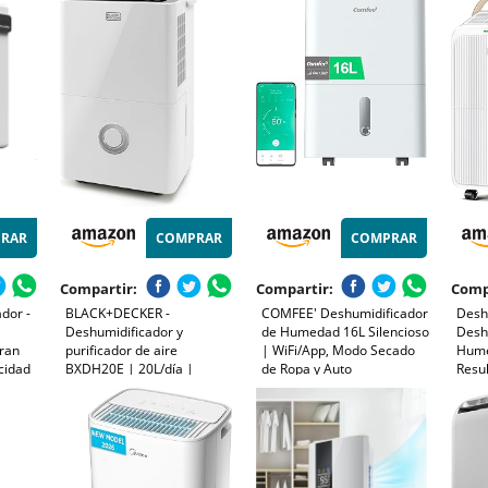
Consumo con Depósito
Temporizador Drenaje
zador
Extraible | Easy Dry 20
Continuo Anti-Humedad,
ara
hasta 52 m² / 150 m³
para Casa/Sótano/Baño
RAR
COMPRAR
COMPRAR
Compartir:
Compartir:
Comp
dor -
BLACK+DECKER -
COMFEE' Deshumidificador
Deshu
Deshumidificador y
de Humedad 16L Silencioso
Desh
Gran
purificador de aire
| WiFi/App, Modo Secado
Hume
cidad
BXDH20E | 20L/día |
de Ropa y Auto
Resul
gética,
HEPA13 | Secado de ropa |
Antihumedad, Purificador
Cons
 - Para
2 velocidades | 400W |
Eléctrico Antibacterias,
Redu
 baño y
Depósito 4 litros |
moho y Condensación |
30%,
Programable 24h | Ruedas
Ideal en habitaciones hasta
Hume
| 40m2 | Blanco
45m2/120m3
Auto
(Apr