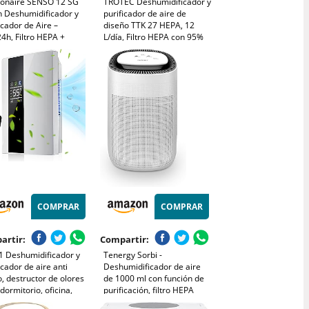
ionaire SENSO 12 SG
TROTEC Deshumidificador y
n Deshumidificador y
purificador de aire de
icador de Aire –
diseño TTK 27 HEPA, 12
4h, Filtro HEPA +
L/día, Filtro HEPA con 95%
n Activo, 120 m³/h,
de Efectividad, Pantalla LED,
ito 2L, Pantalla LED,
2 en 1, Reinicio Automático,
orizador, Silencioso
Función Secado de Ropa
 Eficiente
COMPRAR
COMPRAR
artir:
Compartir:
1 Deshumidificador y
Tenergy Sorbi -
icador de aire anti
Deshumidificador de aire
 destructor de olores
de 1000 ml con función de
dormitorio, oficina,
purificación, filtro HEPA
, apartamento
verdadero, apagado