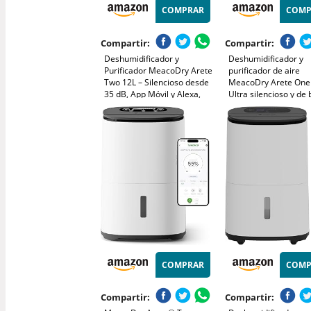
COMPRAR
COMP
Compartir:
Compartir:
Deshumidificador y
Deshumidificador y
Purificador MeacoDry Arete
purificador de aire
Two 12L – Silencioso desde
MeacoDry Arete One 
35 dB, App Móvil y Alexa,
Ultra silencioso y de 
Secado Ropa Rápido, Filtro
consumo, elimina h
HEPA, Ideal Pisos y
y moho con filtro HE
Habitaciones, Bajo
modo nocturno eficie
Consumo
COMPRAR
COMP
Compartir:
Compartir: