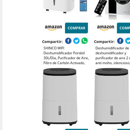
COMPRAR
COMP
Compartir:
Compartir:
SHINCO WIFI
Deshumidificador de 
Deshumidificador Portátil
deshumidificador y
30L/Día, Purificador de Aire,
purificador de aire 2 
Filtro de Carbón Activado,
anti moho, silencioso
Temporizador de 24 Horas,
apagado y descongel
Drenaje Continuo, Función
temporizador 24 hor
de Secado, Blanco
pantalla LED, 30 ㎡, i
para dormitorio/cuar