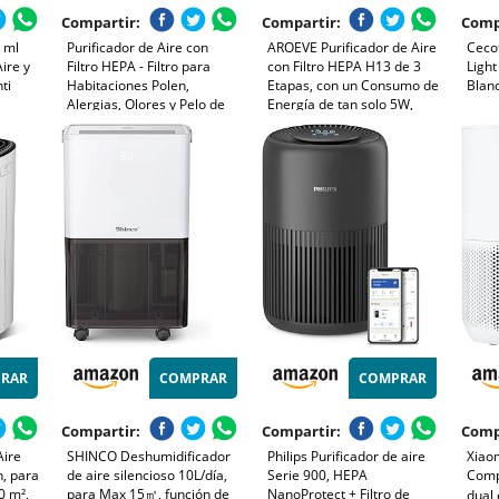
Compartir:
Compartir:
Comp
 ml
Purificador de Aire con
AROEVE Purificador de Aire
Ceco
ire y
Filtro HEPA - Filtro para
con Filtro HEPA H13 de 3
Light
ti
Habitaciones Polen,
Etapas, con un Consumo de
Blan
Alergias, Olores y Pelo de
Energía de tan solo 5W,
ara
Mascotas, con Esponja de
Silencioso a 22db con
asa
Aromaterapia, 7.2W y 3
Aroma, Combate el Polen,
,
Velocidades, Silencioso
el Humo y el Pelo de
Versión Mejorada
Mascotas
RAR
COMPRAR
COMPRAR
Compartir:
Compartir:
Comp
Aire
SHINCO Deshumidificador
Philips Purificador de aire
Xiaom
, para
de aire silencioso 10L/día,
Serie 900, HEPA
Comp
0 m²,
para Max 15㎡, función de
NanoProtect + Filtro de
dual 