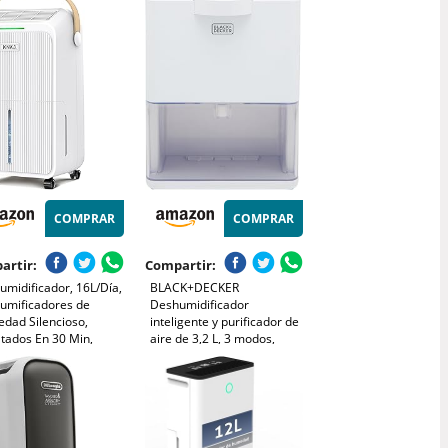
automático, control táctil,
velocidad de aire ajustable,
ultra silencioso, ideal para
COMPRAR
COMPRAR
artir:
Compartir:
midificador, 16L/Día,
BLACK+DECKER
umificadores de
Deshumidificador
dad Silencioso,
inteligente y purificador de
tados En 30 Min,
aire de 3,2 L, 3 modos,
umo De Energía
silencioso, tanque de agua
cido En Un
de 3,2 L, temporizador de
Indicador De
48 horas, blanco,
dad,Descongelación
BXEH60013GB
mática,4 Modos,80m³
ox. 32㎡)