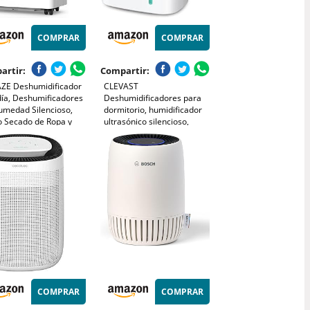
COMPRAR
COMPRAR
artir:
Compartir:
ZE Deshumidificador
CLEVAST
día, Deshumificadores
Deshumidificadores para
umedad Silencioso,
dormitorio, humidificador
 Secado de Ropa y
ultrasónico silencioso,
 Antihumedad,Drenaje
control de humedad,
nuo, Ideal para Baños,
humidificador de aire para
itorios, Sótanos
bebé, hogar (M)
COMPRAR
COMPRAR