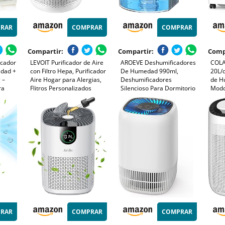
RAR
COMPRAR
COMPRAR
Compartir:
Compartir:
Comp
icador
LEVOIT Purificador de Aire
AROEVE Deshumificadores
COLA
idad +
con Filtro Hepa, Purificador
De Humedad 990ml,
20L/
 –
Aire Hogar para Alergias,
Deshumificadores
de H
ra
Flitros Personalizados
Silencioso Para Dormitorio
Modo
asta 25
Elimina 99,97% del Polen,
Con 7 Luces De Color,
Auto
dores
Polvo, Olores de Mascotas,
Apagado Automático,
Conti
d
Modo Sueño y
Protector De
Dorm
Temporizador
Descongelación,
Deshumidificador De Uso
24H Para Casa
RAR
COMPRAR
COMPRAR