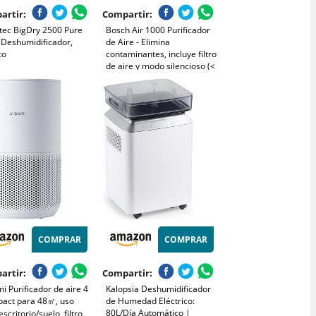
artir:
Compartir:
tec BigDry 2500 Pure
Bosch Air 1000 Purificador
 Deshumidificador,
de Aire - Elimina
co
contaminantes, incluye filtro
de aire y modo silencioso (<
25 dB(A)) - para superficies
de hasta 23 m² - con modo
automático - CADR: 100
m³/h
COMPRAR
COMPRAR
artir:
Compartir:
i Purificador de aire 4
Kalopsia Deshumidificador
act para 48㎡, uso
de Humedad Eléctrico:
80L/Día Automático |
escritorio/suelo, filtro