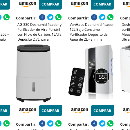
RAR
COMPRAR
COMPRAR
Compartir:
Compartir:
Comp
AG 330 Deshumidificador y
VonHaus Deshumidificador
Desh
Purificador de Aire Portátil
12L Bajo Consumo
purif
20L –
con Filtro de Carbón, 1L/día,
Purificador Depósito de
Meac
bajo
Depósito 2,7L, para
Agua de 2L - Elimina
Ultra
umedad
Habitaciones hasta 35m²,
Humedad y Condensación,
cons
PA y
Luz LED 7 Colores
Previene el Moho y los
para
nte
Malos Olores - Ideal para
moho
Casa
efici
RAR
COMPRAR
COMPRAR
Compartir:
Compartir:
Comp