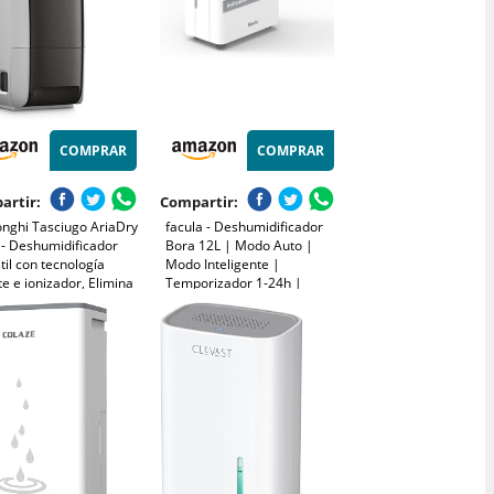
COMPRAR
COMPRAR
artir:
Compartir:
onghi Tasciugo AriaDry
facula - Deshumidificador
 - Deshumidificador
Bora 12L | Modo Auto |
til con tecnología
Modo Inteligente |
te e ionizador, Elimina
Temporizador 1-24h |
 6 L/día, seca la ropa,
Función Drenaje Continuo
moho y silencioso,
ón swing y
orizador, Gris (DNS65)