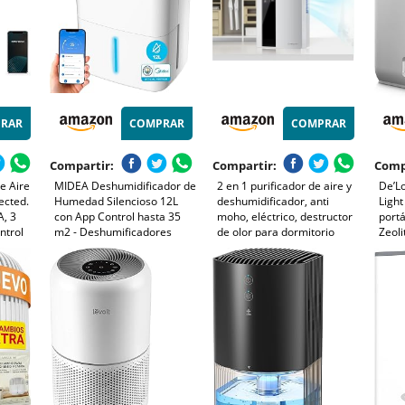
RAR
COMPRAR
COMPRAR
Compartir:
Compartir:
Comp
e Aire
MIDEA Deshumidificador de
2 en 1 purificador de aire y
De’L
ected.
Humedad Silencioso 12L
deshumidificador, anti
Light
, 3
con App Control hasta 35
moho, eléctrico, destructor
portá
ntrol
m2 - Deshumificadores
de olor para dormitorio
Zeoli
para Humedades en
oficina casa apartamento
hasta
sor PM
Habitación con Depósito
bodega
anti-
 -
Extraible - Deshumificador
Funci
Electrico Pequeño Bajo
temp
Consumo