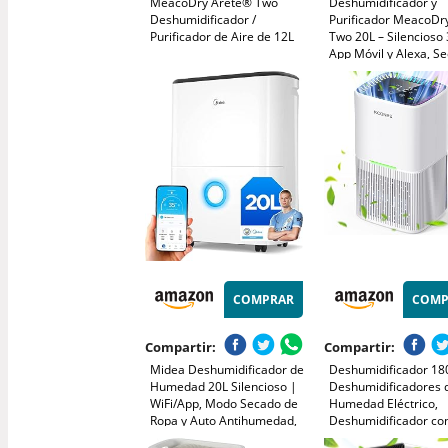
MeacoDry Arete® Two
Deshumidificador y
Deshumidificador /
Purificador MeacoDr
Purificador de Aire de 12L
Two 20L – Silencioso 
App Móvil y Alexa, S
Ropa Eficiente, Filtro
Ideal Hogares 3-5
Dormitorios y Espaci
Fríos
COMPRAR
COMP
Compartir:
Compartir:
Midea Deshumidificador de
Deshumidificador 18
Humedad 20L Silencioso |
Deshumidificadores 
WiFi/App, Modo Secado de
Humedad Eléctrico,
Ropa y Auto Antihumedad,
Deshumidificador co
Purificador Eléctrico
Pantalla LED y Luces 