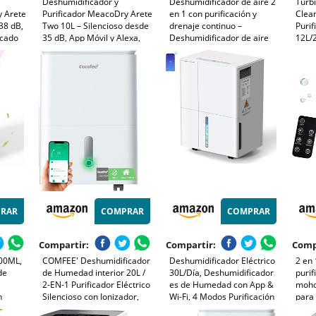
Deshumidificador y
Deshumidificador de aire 2
Turb
y Arete
Purificador MeacoDry Arete
en 1 con purificación y
Clea
38 dB,
Two 10L – Silencioso desde
drenaje continuo –
Purif
ecado
35 dB, App Móvil y Alexa,
Deshumidificador de aire
12L/2
 HEPA,
Secado Ropa Rápido, Filtro
eléctrico 2200 ml, aparato
Carbó
HEPA, Ideal Pisos y
silencioso para el hogar,
Depós
os
Habitaciones, Bajo
cocina y dormitorio (A)
Temp
Consumo
36dB,
RAR
COMPRAR
COMPRAR
Compartir:
Compartir:
Comp
00ML,
COMFEE' Deshumidificador
Deshumidificador Eléctrico
2 en 
de
de Humedad interior 20L /
30L/Día, Deshumidificador
purif
2-EN-1 Purificador Eléctrico
es de Humedad con App &
moho,
n
Silencioso con Ionizador,
Wi-Fi, 4 Modos Purificación
para 
de 7
App/WIFI, 4 modos, Bajo
de Aire Secado Automático
casa