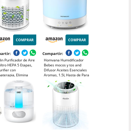
COMPRAR
COMPRAR
artir:
Compartir:
llin Purificador de Aire
Homvana Humidificador
iltro HEPA 5 Etapas,
Bebes mocos y tos and
urifier con
Difusor Aceites Esenciales
aterapia, Elimina
Aromas, 1.5L Hasta de Para
7% Polen, Caspa, Humo
Dormitorio, Top-Fill
res, Silencio 25dB
Humidifier Plantas
 Sueño,
Ultrasonico, Difusor
orizador, Luz, Bajo
Aromatizador,
sumo 12W
Humidificadores Habitacion