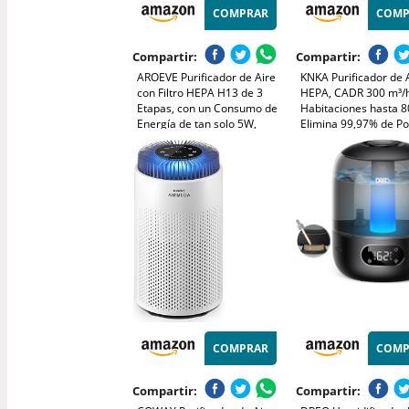
COMPRAR
COMP
Compartir:
Compartir:
AROEVE Purificador de Aire
KNKA Purificador de 
con Filtro HEPA H13 de 3
HEPA, CADR 300 m³/h
Etapas, con un Consumo de
Habitaciones hasta 8
Energía de tan solo 5W,
Elimina 99,97% de Po
Silencioso a 22db con
Polen y Olores, Sens
Aroma, Combate el Polen,
Inteligente, Modo Aut
el Humo y el Pelo de
Reposo, Ideal para
Mascotas
Fumadores y Mascot
(APH3000)
COMPRAR
COMP
Compartir:
Compartir: