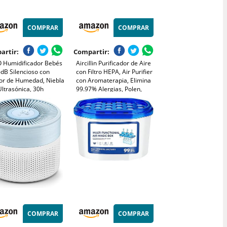
COMPRAR
COMPRAR
artir:
Compartir:
 Humidificador Bebés
Aircillin Purificador de Aire
dB Silencioso con
con Filtro HEPA, Air Purifier
or de Humedad, Niebla
con Aromaterapia, Elimina
Ultrasónica, 30h
99.97% Alergias, Polen,
omía, Boquilla 360°,
Caspa, Humo | 23dB Modo
mbiental, Difusor de
Sueño Silencioso,
es Esenciales, Blanco
Temporizador, Luz | Bajo
Consumo 6W (AP070B)
COMPRAR
COMPRAR