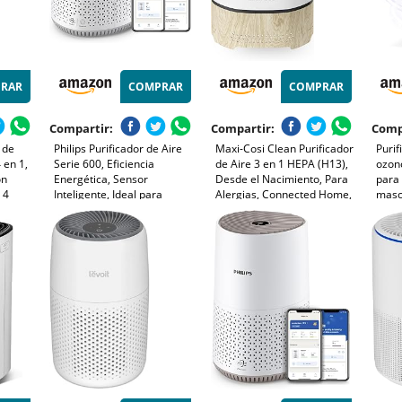
RAR
COMPRAR
COMPRAR
Compartir:
Compartir:
Comp
 de
Philips Purificador de Aire
Maxi-Cosi Clean Purificador
Purif
 en 1,
Serie 600, Eficiencia
de Aire 3 en 1 HEPA (H13),
ozono
on
Energética, Sensor
Desde el Nacimiento, Para
para 
 4
Inteligente, Ideal para
Alergias, Connected Home,
masc
ueño
Alérgicos, Filtro HEPA
Compatible Con Alexa y
olore
na
99,97%, Cubre Hasta 44 m²,
Google Assistant
Blan
 Bebes
Control por App Philips Air+,
Blanco (AC0651/10)