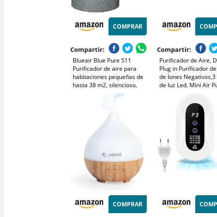
COMPRAR
COMP
Compartir:
Compartir:
Blueair Blue Pure 511
Purificador de Aire, 
Purificador de aire para
Plug in Purificador de
habitaciones pequeñas de
de Iones Negativos,
hasta 38 m2, silencioso,
de luz Led, Mini Air Pu
tecnología HEPASilent,
para Dormitorio/Cas
óptimo para el hogar,
de Estar/Sala de
dormitorios, habitaciones
Mascotas/3Pcs
infantiles, contra el polvo
COMPRAR
COMP