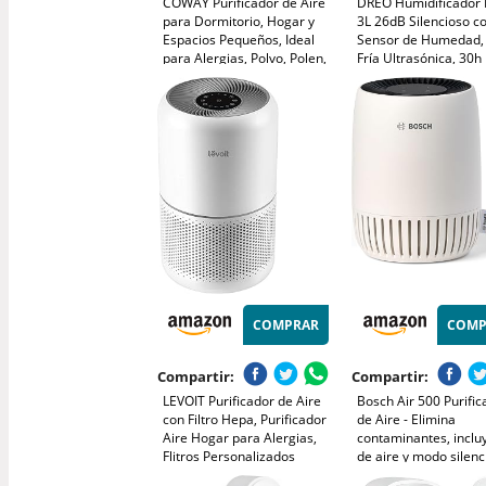
COWAY Purificador de Aire
DREO Humidificador
para Dormitorio, Hogar y
3L 26dB Silencioso c
Espacios Pequeños, Ideal
Sensor de Humedad, 
para Alergias, Polvo, Polen,
Fría Ultrasónica, 30h
Mascotas y Olores, Ultra
Autonomía, Boquilla 
Silencioso 18,4 dB, Gran
Luz Ambiental, Difus
Rendimiento CADR 120,1
Aceites Esenciales, 
m³/h (Airmega 50)
COMPRAR
COMP
Compartir:
Compartir:
LEVOIT Purificador de Aire
Bosch Air 500 Purific
con Filtro Hepa, Purificador
de Aire - Elimina
Aire Hogar para Alergias,
contaminantes, incluy
Flitros Personalizados
de aire y modo silenc
Elimina 99,97% del Polen,
25 dB(A)) - para