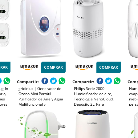
a 23 m²
mascotas y olores, Cubre
Funcionamiento, Sensor PM
Elimi
a USB-
hasta 167 m²
2,5, Cobertura 40 m3 -
Pole
Blanco
Masc
RAR
COMPRAR
COMPRAR
Compartir:
Compartir:
Comp
ug-In
gridinlux | Generador de
Philips Serie 2000
Humi
rio,
Ozono Mini Portátil |
Humidificador de aire,
evapo
nes
Purificador de Aire y Agua |
Tecnología NanoCloud,
niebl
lores
Multifuncional y
Depósito 2L, Para
perso
Desinfectante | Filtra y
Habitaciones de hasta 31㎡,
emba
tos,
Neutraliza alérgenos y
m², h
Modo Silencioso, Blanco
s, para
Malos olores | Potencia y
habit
(HU2510/10)
(3)
duración Personalizable |
dormi
10W
aire