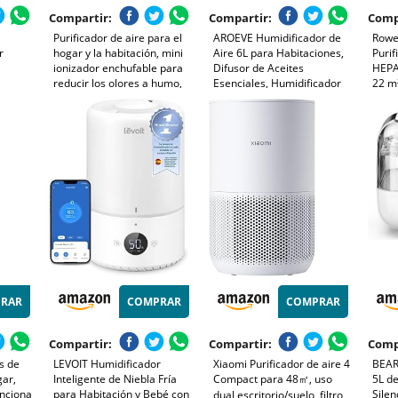
Compartir:
Compartir:
Comp
Purificador de aire para el
AROEVE Humidificador de
Rowen
r
hogar y la habitación, mini
Aire 6L para Habitaciones,
Purif
ionizador enchufable para
Difusor de Aceites
HEPA
reducir los olores a humo,
Esenciales, Humidificador
22 m
animales y zapatos,
Ultrasónico para Bebés y
silen
no Para
purificador de aire de iones
Plantas, Duración de hasta
olore
a,con
negativos para la oficina y
60 Horas, Control de
Blan
la cocina,
Humedad Inteligente,
Silencioso
RAR
COMPRAR
COMPRAR
Compartir:
Compartir:
Comp
s de
LEVOIT Humidificador
Xiaomi Purificador de aire 4
BEAR 
gar,
Inteligente de Niebla Fría
Compact para 48㎡, uso
5L d
unciona
para Habitación y Bebé con
Silen
dual escritorio/suelo, filtro