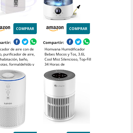
COMPRAR
COMPRAR
artir:
Compartir:
icador de aire con de
Homvana Humidificador
, purificador de aire,
Bebes Mocos y Tos, 3.6L
habitación, baño,
Cool Mist Silencioso, Top-Fill
otas, formaldehído y
34 Horas de
s, alta eficiencia -
Funcionamiento, con
co
Bandeja de Aroma, BPA
Free Bebés y Plantas, 7
Color Light, Sleep Mode,
Gris