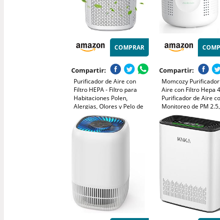
COMPRAR
COMP
Compartir:
Compartir:
Purificador de Aire con
Momcozy Purificador
Filtro HEPA - Filtro para
Aire con Filtro Hepa 4
Habitaciones Polen,
Purificador de Aire c
Alergias, Olores y Pelo de
Monitoreo de PM 2.5,
Mascotas, con Esponja de
Velocidades, Modo S
Aromaterapia, 7.2W y 3
de 21dB, Luz Noctur
Velocidades, Silencioso
Ajustable, Ideal para
Versión Mejorada
y Mascotas en Hogar