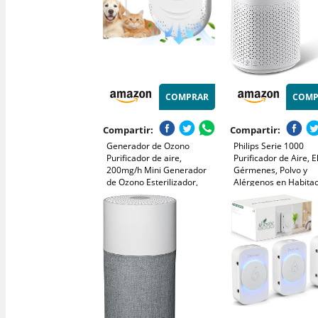
COMPRAR
COMP
Compartir:
Compartir:
Generador de Ozono
Philips Serie 1000
Purificador de aire,
Purificador de Aire, E
200mg/h Mini Generador
Gérmenes, Polvo y
de Ozono Esterilizador,
Alérgenos en Habita
Ionizador de Aire
de hasta 78 m², CAD
Desodorizador para
m³/h, Modo de Repos
Habitaciones, Baño, Cocina,
(AC1711/10)
Humo, Coches, Mascotas,
Formaldehído y Olor