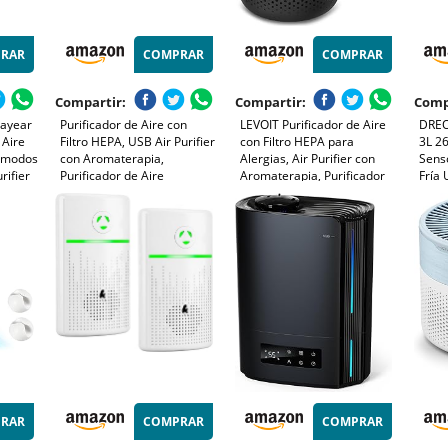
RAR
COMPRAR
COMPRAR
Compartir:
Compartir:
Comp
Dayear
Purificador de Aire con
LEVOIT Purificador de Aire
DREO
 Aire
Filtro HEPA, USB Air Purifier
con Filtro HEPA para
3L 26
3 modos
con Aromaterapia,
Alergias, Air Purifier con
Sens
rifier
Purificador de Aire
Aromaterapia, Purificador
Fría 
a/Sala
Silencioso para Interiores,
Aire Silencioso, Bajo
Auton
Hogar, Oficina, Polvo,
Consumo de Energía de 7W,
Luz A
Humo, Pelo de Mascotas,
Negro, Core Mini
Aceit
Alergia al Aire
RAR
COMPRAR
COMPRAR