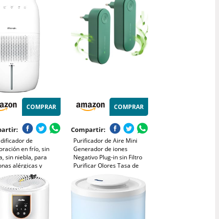
na 99.97% de Alergia
Sueño, Filtro 3 en 1 con
n Ácaros Humo Pelo de
Control por Aplicación y
ota, Bajo Consumo
Alexa para Pelo de
Mascotas
COMPRAR
COMPRAR
artir:
Compartir:
dificador de
Purificador de Aire Mini
ración en frío, sin
Generador de iones
a, sin niebla, para
Negativo Plug-in sin Filtro
nas alérgicas y
Purificar Olores Tasa de
razadas de hasta 45
esterilización 99,97% para
abitación infantil,
Habitación de
ación de bebé,
Animales/Dormitorio/Casa/Salón
torio, purificador de