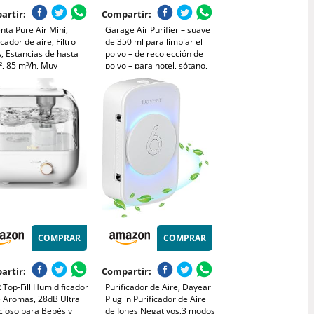
artir:
Compartir:
ta Pure Air Mini,
Garage Air Purifier – suave
icador de aire, Filtro
de 350 ml para limpiar el
, Estancias de hasta
polvo – de recolección de
², 85 m³/h, Muy
polvo – para hotel, sótano,
cioso, Reduce malos
apartamento, garaje,
s, Motor Effitech,
habitación de bebé,
co y azul, PU1520F0
armarios y habitaciones
infantiles
COMPRAR
COMPRAR
artir:
Compartir:
Top-Fill Humidificador
Purificador de Aire, Dayear
e Aromas, 28dB Ultra
Plug in Purificador de Aire
cioso para Bebés y
de Iones Negativos,3 modos