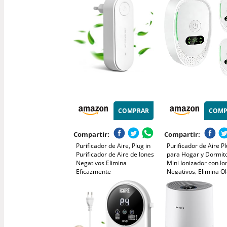
Polvo, Olores de Mascotas,
habitaciones de hast
Modo Sueño y
- con puerto de carg
Temporizador
C - CADR: 100 m³/h
COMPRAR
COMP
Compartir:
Compartir:
Purificador de Aire, Plug in
Purificador de Aire Pl
Purificador de Aire de Iones
para Hogar y Dormito
Negativos Elimina
Mini Ionizador con Io
Eficazmente
Negativos, Elimina O
Olores/Humo/Polvo Mini Air
de
Purifier Sin Filtro para
Humo/Mascotas/Zapa
Dormitorio/Casa/Sala de
Silencioso y sin Filtro
Estar/Sala de
Cocina/Oficina/Baño 
Mascotas/Baño