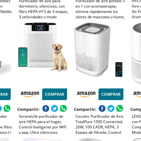
 Bebés
Purificador de aire para
Purificador de aire portátil 3
HYCH
on
dormitorio, silencioso, con
en 1 con aromaterapia,
Aire 
Niebla
filtro HEPA H13 de 3 etapas,
elimina rápidamente los
Air P
3 velocidades y modo
olores de mascotas y humo,
Arom
360°,
nocturno de 12 dB. Elimina
devuelve el aire fresco a los
Sueñ
or de
polen, polvo, caspa de
espacios pequeños y es
Polvo
Negro
mascotas, olores, humo y
compatible con enchufe o
Olore
COV.
batería externa
Temp
y Do
RAR
COMPRAR
COMPRAR
Compartir:
Compartir:
Comp
ador
SereneLife purificador de
Cecotec Purificador de Aire
LEVOI
aire HEPA para el hogar,
TotalPure 1500 Connected.
con F
e filtro
Control Inteligente por WiFi
26W, 100 CADR, HEPA, 3
Comp
ioso (<
y app, Ultra silencioso,
Etapas de filtrado, Control
Modo
Elimina polvo, Pelo de
por Wi-fi, 2 Modos de
Modo