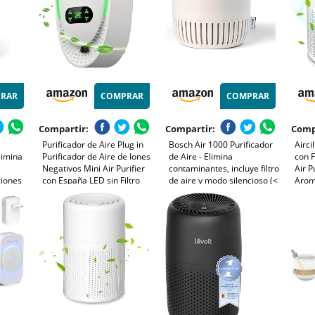
RAR
COMPRAR
COMPRAR
Compartir:
Compartir:
Comp
Purificador de Aire Plug in
Bosch Air 1000 Purificador
Airci
limina
Purificador de Aire de Iones
de Aire - Elimina
con F
Negativos Mini Air Purifier
contaminantes, incluye filtro
Air P
ciones
con España LED sin Filtro
de aire y modo silencioso (<
Arom
R 300
para Dormitorio, Oficina y
25 dB(A)) - para superficies
99.9
o
Sala de Mascotas,
de hasta 23 m² - con modo
y Olo
Funcionamiento Silencioso y
automático - CADR: 100
Modo
Bajo Consumo
m³/h
Temp
Con