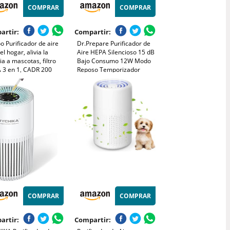
COMPRAR
COMPRAR
artir:
Compartir:
o Purificador de aire
Dr.Prepare Purificador de
el hogar, alivia la
Aire HEPA Silencioso 15 dB
ia a mascotas, filtro
Bajo Consumo 12W Modo
 3 en 1, CADR 200
Reposo Temporizador
, modo de suspensión,
Elimina 99,97% de Polen,
na pelo de mascotas,
Polvo, Pelo de Mascotas y
 y olores, ahorro de
Humo Prefiltro Lavable para
ía (Blanco)
Dormitorios y Oficinas
COMPRAR
COMPRAR
artir:
Compartir: