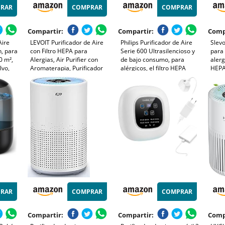
RAR
COMPRAR
COMPRAR
Compartir:
Compartir:
Comp
Aire
LEVOIT Purificador de Aire
Philips Purificador de Aire
Slevo
, para
con Filtro HEPA para
Serie 600 Ultrasilencioso y
para 
0 m²,
Alergias, Air Purifier con
de bajo consumo, para
alerg
lvo,
Aromaterapia, Purificador
alérgicos, el filtro HEPA
HEPA
or
Aire Silencioso 25dB, Bajo
elimina el 99,97% de los
m³/h
o y
Consumo de Energía de 7W,
contaminantes, cubre hasta
elimi
Core Mini
44m2, controlado por app,
humo
as
blanco (AC0650/10)
energ
RAR
COMPRAR
COMPRAR
Compartir:
Compartir:
Comp