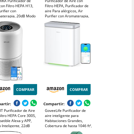
IKA Purificador de
Purificador de Aire con
con Filtro HEPA H13,
Filtro HEPA, Purificador de
urifier con
aire Para alérgicos, Air
aterapia, 20dB Modo
Purifier con Aromaterapia,
o, Elimina 99,97% de
Elimina de Alergia Polen
, Polen, Humo y
Olor y Caspa de Mascota,
s, 3 Luces Nocturnas,
humo, Blanco
orizador, para Hogar
rmitorio
COMPRAR
COMPRAR
artir:
Compartir:
T Purificador de Aire
GoveeLife Purificador de
iltro HEPA Core 300S,
aire inteligente para
atible Alexa y APP,
Habitaciones Grandes,
 Inteligente, 22dB
Cobertura de hasta 1046 ft²,
 de Sueño Silencioso,
Monitor de PM2.5, Modo