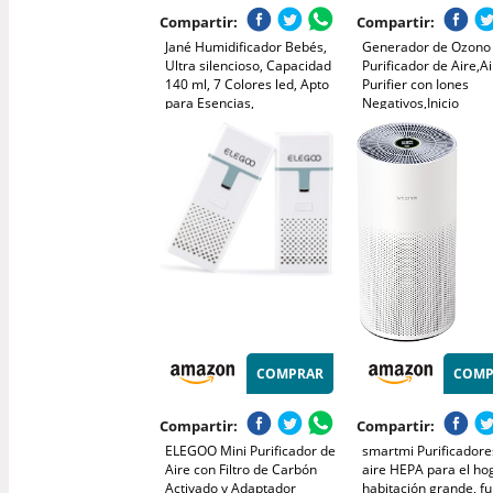
Compartir:
Compartir:
Jané Humidificador Bebés,
Generador de Ozono
Ultra silencioso, Capacidad
Purificador de Aire,Ai
140 ml, 7 Colores led, Apto
Purifier con Iones
para Esencias,
Negativos,Inicio
Temporizador, Madera
Desodorizando
Esterilizador de Ozo
BañO,con Casa Nuev
Organizador de
Cables,Blanco
COMPRAR
COMP
Compartir:
Compartir:
ELEGOO Mini Purificador de
smartmi Purificadore
Aire con Filtro de Carbón
aire HEPA para el ho
Activado y Adaptador
habitación grande, f