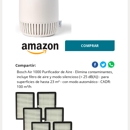
COMPRAR
Compartir:
Bosch Air 1000 Purificador de Aire - Elimina contaminantes,
incluye filtro de aire y modo silencioso (< 25 dB(A)) - para
superficies de hasta 23 m² - con modo automático - CADR:
100 m³/h