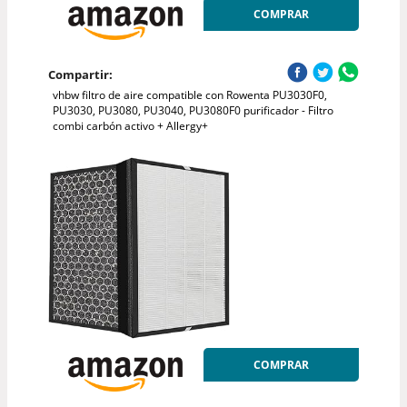
COMPRAR
Compartir:
vhbw filtro de aire compatible con Rowenta PU3030F0,
PU3030, PU3080, PU3040, PU3080F0 purificador - Filtro
combi carbón activo + Allergy+
COMPRAR