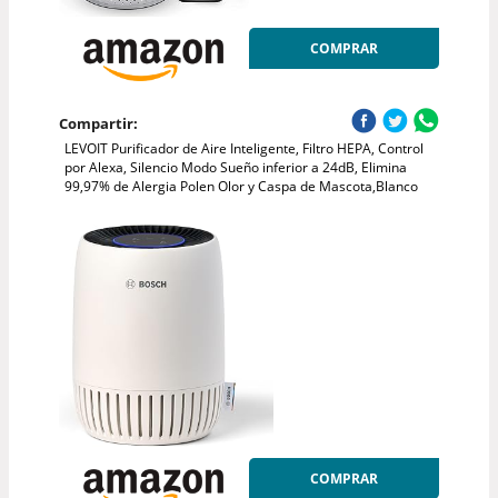
COMPRAR
Compartir:
LEVOIT Purificador de Aire Inteligente, Filtro HEPA, Control
por Alexa, Silencio Modo Sueño inferior a 24dB, Elimina
99,97% de Alergia Polen Olor y Caspa de Mascota,Blanco
COMPRAR