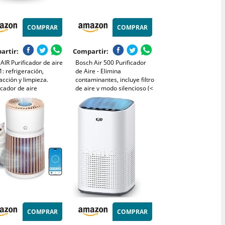
COMPRAR
COMPRAR
artir:
Compartir:
IR Purificador de aire
Bosch Air 500 Purificador
1: refrigeración,
de Aire - Elimina
acción y limpieza.
contaminantes, incluye filtro
icador de aire
de aire y modo silencioso (<
cioso HEPA para el
25 dB(A)) - para
, mascotas, alergias,
habitaciones de hasta 23 m²
, humo y olores.
- con puerto de carga USB-
ir ComfortPure T10i.
C - CADR: 100 m³/h
COMPRAR
COMPRAR