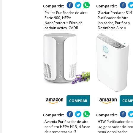
Compartir:
Compartir:
Philips Purificador de aire
Glaziar Predator S1
Serie 900, HEPA
Purificador de Aire
NanoProtect + Filtro de
Ionizador, Purifica y
carbón activo, CADR
Desinfecta Aire y
250m³/h para alérgicos de
Superficies, Hasta 1
65m², silencioso, inteligente
Potente Filtro Elimina
y de bajo consumo
99,99% Bacterias, H
(AC0950/10)
Olores, Alérgenos, 
Distancia
COMPRAR
COMP
Compartir:
Compartir:
Avamia Purificador de aire
HTW Purificador de a
con filtro HEPA H13, difusor
uv, generador de ion
de aromaterapia, 3
hepa y analizador