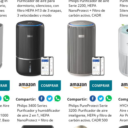
ug-In
Purificador de aire para
Philips Purificador de aire
Purif
rio,
dormitorio, silencioso, con
Serie 2200, HEPA
Filtr
nes
filtro HEPA H13 de 3 etapas,
NanoProtect + Filtro de
Sile
lores
3 velocidades y modo
carbón activo, CADR
Elimi
nocturno de 12 dB. Elimina
400m³/h para 104m²,
Ácaro
tos,
polen, polvo, caspa de
Personas alérgicas, Ultra
Velo
s, para
mascotas, olores, humo y
silencioso, Filtro inteligente
Cont
(3)
COV.
y duradero (AC2210/10)
2H/4
Aler
RAR
COMPRAR
COMPRAR
Compartir:
Compartir:
Comp
e Aire
Philips 3400 Series
Philips PureProtect Serie
HYCH
Purificador y humidificador
3200: Purificador de aire
Aire 
 1000
de aire 2 en 1, HEPA
inteligente, HEPA y filtro de
Air P
, Bajo
NanoProtect + filtro de
carbón activo, CADR 500
Arom
3
carbón activo,
m³/h para 130 m²,
Sueñ