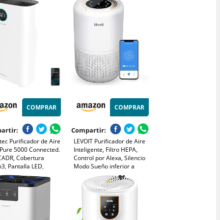
, Polen, Humo y
Elimina 99.97% de Alergias
s, 3 Luces Nocturnas,
Polen Ácaros Humo Pelo de
orizador, para Hogar
Mascota, 22dB Modo de
rmitorio
Sueño
COMPRAR
COMPRAR
artir:
Compartir:
ec Purificador de Aire
LEVOIT Purificador de Aire
lPure 5000 Connected.
Inteligente, Filtro HEPA,
CADR, Cobertura
Control por Alexa, Silencio
3, Pantalla LED,
Modo Sueño inferior a
ol por Wi-Fi
24dB, Elimina 99,97% de
Alergia Polen Olor y Caspa
de Mascota,Blanco