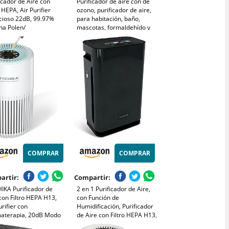
icador de Aire con
Purificador de aire con de
o HEPA, Air Purifier
ozono, purificador de aire,
ncioso 22dB, 99.97%
para habitación, baño,
na Polen/
mascotas, formaldehído y
s/Olores, 3
olores, alta eficiencia -
cidades, 2 Modes, APP
Blanco
rol, Temporizador
H/8H, Ideal para
gias y Mascotas
COMPRAR
COMPRAR
artir:
Compartir:
IKA Purificador de
2 en 1 Purificador de Aire,
con Filtro HEPA H13,
con Función de
urifier con
Humidificación, Purificador
aterapia, 20dB Modo
de Aire con Filtro HEPA H13,
o, Elimina 99,97% de
CADR 330m³/h a 80㎡,