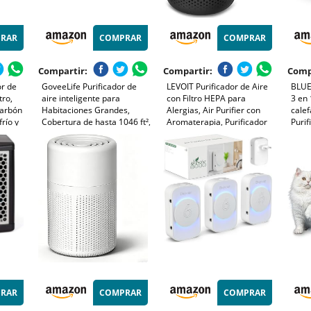
RAR
COMPRAR
COMPRAR
Compartir:
Compartir:
Comp
or de
GoveeLife Purificador de
LEVOIT Purificador de Aire
BLUEA
tro,
aire inteligente para
con Filtro HEPA para
3 en 
 carbón
Habitaciones Grandes,
Alergias, Air Purifier con
calef
frío y
Cobertura de hasta 1046 ft²,
Aromaterapia, Purificador
Purif
Monitor de PM2.5, Modo
Aire Silencioso, Bajo
silen
Sueño, Filtro 3 en 1 con
Consumo de Energía de 7W,
hogar
 (CADR
Control por Aplicación y
Negro, Core Mini
polvo
Alexa para Pelo de
Bluea
Mascotas
RAR
COMPRAR
COMPRAR