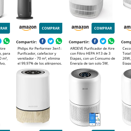
RAR
COMPRAR
COMPRAR
Compartir:
Compartir:
Comp
Aire
Philips Air Performer 3en1:
AROEVE Purificador de Aire
Cecot
, para
Purificador, calefactor y
con Filtro HEPA H13 de 3
Tota
0 m²,
ventilador - 70 m², elimina
Etapas, con un Consumo de
26W,
lvo,
el 99,97% de los alérgenos.
Energía de tan solo 5W,
Etapa
or
Filtro HEPA, Sensores
Silencioso a 22db con
por W
o y
inteligentes, Alexa, App.
Aroma, Combate el Polen,
Func
Silencioso y bajo consumo
el Humo y el Pelo de
2,5, 
as
(AMF870/15)
Mascotas
Blan