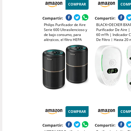
COMPRAR
COMP
Compartir:
Compartir:
Philips Purificador de Aire
BLACK+DECKER BXAP
Serie 600 Ultrasilencioso y
Purificador De Aire 
de bajo consumo, para
60 m³/h | Indicador 
alérgicos, el filtro HEPA
De Filtro | Hasta 20 
elimina el 99,97% de los
Ultrasilencioso | Dob
contaminantes, cubre hasta
Filtraje EPA12 | Mod
44m2, controlado por app,
Noche | Calidad Del 
blanco (AC0650/10)
COMPRAR
COMP
Compartir:
Compartir: