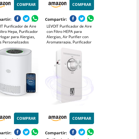
COMPRAR
COMPRAR
artir:
Compartir:
T Purificador de Aire
LEVOIT Purificador de Aire
iltro Hepa, Purificador
con Filtro HEPA para
Hogar para Alergias,
Alergias, Air Purifier con
os Personalizados
Aromaterapia, Purificador
na 99,97% del Polen,
Aire Silencioso 25dB, Bajo
, Olores de Mascotas,
Consumo de Energía de 7W,
 Sueño y
Core Mini
orizador
COMPRAR
COMPRAR
artir:
Compartir: