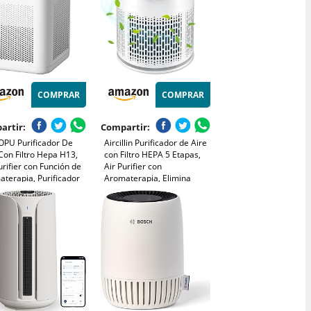
COMPRAR
COMPRAR
artir:
Compartir:
PU Purificador De
Aircillin Purificador de Aire
Con Filtro Hepa H13,
con Filtro HEPA 5 Etapas,
urifier con Función de
Air Purifier con
terapia, Purificador
Aromaterapia, Elimina
re Para Alergias
99.97% Polen, Caspa, Humo
 con Filtración en 3
y Olores, Silencio 25dB
s, Luz nocturna
Modo Sueño,
Temporizador, Luz, Bajo
Consumo 12W