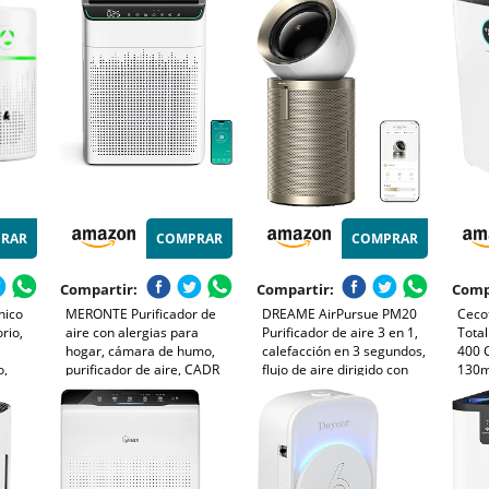
humidificación higiénica a
ultrasilencioso, captura el
Polvo
ra 25
650 ml/h, CADR 300 m³/h
99,97% de alérgenos, App
Olore
para 78 m² (AC3421/13)
conectada (AC3210/12)
Temp
y Do
RAR
COMPRAR
COMPRAR
Compartir:
Compartir:
Comp
nico
MERONTE Purificador de
DREAME AirPursue PM20
Cecot
rio,
aire con alergias para
Purificador de aire 3 en 1,
Tota
hogar, cámara de humo,
calefacción en 3 segundos,
400 
o,
purificador de aire, CADR
flujo de aire dirigido con
130m
Mini
340 m³/h para 157 m³ de
cobertura de 120°, limpia
Contr
ina y
cámara de humo, monitor
100m² en 15 minutos,
de calidad del aire PM 2.5,1
filtración del 99,97% y 7
pack+ 3 mode,blanco
sensores inteligentes