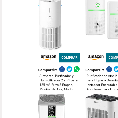
táctil, contra alérgenos y
Etapas de filtrado, 3
olores, 45 W
Velocidades, Cobertu
m3
COMPRAR
COMP
Compartir:
Compartir:
Airthereal Purificador y
Purificador de Aire Ió
Humidificador 2 en 1 para
para Hogar y Dormito
125 m², Filtro 3 Etapas,
Ionizador Enchufable
Monitor de Aire, Modo
Antiolores para Hum
Sueño Silencioso,
Mascotas y Zapatos, 
Humidificador con Monitor
Purificador para Ofic
Automático de Humedad,
Cocina, 2 Unidades
AEH300