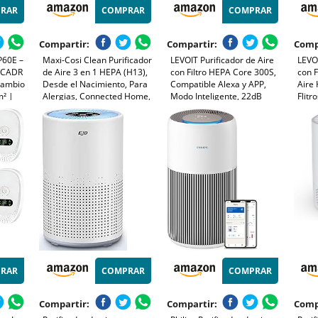
RAR
COMPRAR
COMPRAR
Compartir:
Compartir:
Comp
60E –
Maxi-Cosi Clean Purificador
LEVOIT Purificador de Aire
LEVOI
| CADR
de Aire 3 en 1 HEPA (H13),
con Filtro HEPA Core 300S,
con F
Cambio
Desde el Nacimiento, Para
Compatible Alexa y APP,
Aire 
m² |
Alergias, Connected Home,
Modo Inteligente, 22dB
Flitr
le
Compatible Con Alexa y
Modo de Sueño Silencioso,
Elimi
o
Google Assistant
Elimina 99.97% de Alergia
Polvo
Aire
Polen Ácaros Humo Pelo de
Modo
Mascota, Bajo Consumo
Temp
RAR
COMPRAR
COMPRAR
Compartir:
Compartir:
Comp