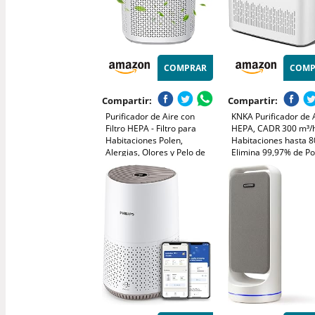
COMPRAR
COMP
Compartir:
Compartir:
Purificador de Aire con
KNKA Purificador de 
Filtro HEPA - Filtro para
HEPA, CADR 300 m³/h
Habitaciones Polen,
Habitaciones hasta 8
Alergias, Olores y Pelo de
Elimina 99,97% de Po
Mascotas, con Esponja de
Polen y Olores, Sens
Aromaterapia, 7.2W y 3
Inteligente, Modo Aut
Velocidades, Silencioso
Reposo, Ideal para
Versión Mejorada
Fumadores y Mascot
(APH3000)