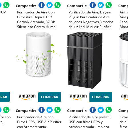
Compartir:
Compartir:
Comp
41UV
Purificador De Aire Con
Purificador de Aire, Dayear
Airth
Filtro Aire Hepa H13 Y
Plug in Purificador de Aire
Aire
CarbóN Activado, 37 Db
de Iones Negativos,3 modos
Espac
Silencioso Contra Humo,
de luz Led, Mini Air Purifier
Mora
40m²
Olores, Polvo, Pelos De
para Dormitorio/Casa/Sala
Olore
Mascotas, PortáTil Con
de Estar/Sala de
Purif
umos,
Aromaterapia Para Oficina
Mascotas/3Pcs
Sens
Mando
Y Dormitorio 20m²
RAR
COMPRAR
COMPRAR
Compartir:
Compartir:
Comp
ire con
Purificador de Aire con
Purificador de aire portátil
Govee
es,
Filtro HEPA, USB Air Purifier
USB con filtro HEPA y
de ai
con Aromaterapia,
carbón activado, limpieza
filtr