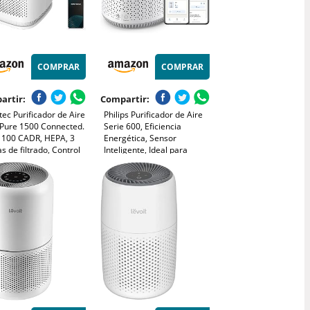
COMPRAR
COMPRAR
artir:
Compartir:
ec Purificador de Aire
Philips Purificador de Aire
lPure 1500 Connected.
Serie 600, Eficiencia
 100 CADR, HEPA, 3
Energética, Sensor
s de filtrado, Control
Inteligente, Ideal para
i-fi, 2 Modos de
Alérgicos, Filtro HEPA
ionamiento, Sensor PM
99,97%, Cubre Hasta 44 m²,
Cobertura 40 m3 -
Control por App Philips Air+,
co
Blanco (AC0651/10)