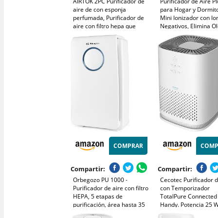
AIRTOK 2PC Purificador de
Purificador de Aire Pl
aire de con esponja
para Hogar y Dormito
perfumada, Purificador de
Mini Ionizador con Io
aire con filtro hepa que
Negativos, Elimina O
elimina el polvo, olor de
de
mascotas, filtro de aire de 4
Humo/Mascotas/Zapa
etapas|air purifier 3
Silencioso y sin Filtro
velocidades|luz nocturna
Cocina/Oficina/Baño 
COMPRAR
COMP
Compartir:
Compartir:
Orbegozo PU 1000 -
Cecotec Purificador d
Purificador de aire con filtro
con Temporizador
HEPA, 5 etapas de
TotalPure Connected
purificación, área hasta 35
Handy. Potencia 25 W
m2, temporizador, panel
Consumo, 60 CADR, 