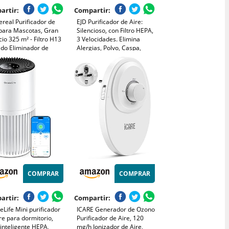
artir:
Compartir:
ereal Purificador de
EJD Purificador de Aire:
 para Mascotas, Gran
Silencioso, con Filtro HEPA,
io 325 m² - Filtro H13
3 Velocidades. Elimina
do Eliminador de
Alergias, Polvo, Caspa,
s - Pelo, Polvo y Humo,
Olores y Humo.
icador especializado -
Ambientador. Ideal para
or PM2.5, AGH400-PET
Dormitorio, Hogar y Oficina.
COMPRAR
COMPRAR
artir:
Compartir:
Life Mini purificador
ICARE Generador de Ozono
re para dormitorio,
Purificador de Aire, 120
o inteligente HEPA,
mg/h Ionizador de Aire,