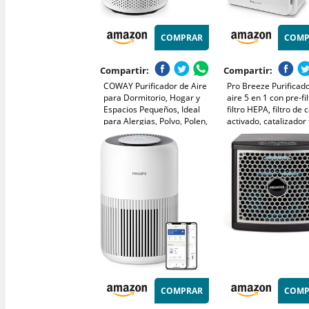
COMPRAR
COMP
Compartir:
Compartir:
COWAY Purificador de Aire
Pro Breeze Purificad
para Dormitorio, Hogar y
aire 5 en 1 con pre-fil
Espacios Pequeños, Ideal
filtro HEPA, filtro de
para Alergias, Polvo, Polen,
activado, catalizador 
Mascotas y Olores, Ultra
generador de iones
Silencioso 18,4 dB, Gran
negativos. Contra las
Rendimiento CADR 120,1
alergias y los olores
m³/h (Airmega 50)
218, 40 m²)
COMPRAR
COMP