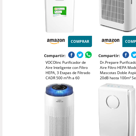
COMPRAR
COMP
Compartir:
Compartir:
VOCOlinc Purificador de
Dr.Prepare Purificad
Aire Inteligente con Filtro
Aire Filtro HEPA Mod
HEPA, 3 Etapas de Filtrado
Mascotas Doble Aspi
CADR 500 m³/h a 60
20dB hasta 100m² S
㎡,Elimina 99,97% de
Calidad Aire PM2,5 
Noche para Dormitor
Alergia Polen Polvo Olores,
Oficina, Apartament
Air Purifier para Hogar
Silencioso 30dB, Blanco