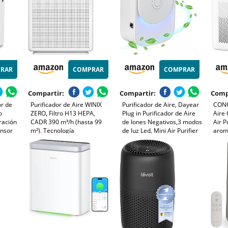
RAR
COMPRAR
COMPRAR
Compartir:
Compartir:
Comp
or de
Purificador de Aire WINIX
Purificador de Aire, Dayear
CONO
o
ZERO, Filtro H13 HEPA,
Plug in Purificador de Aire
Aire 
ración
CADR 390 m³/h (hasta 99
de Iones Negativos,3 modos
Air P
ensor
m²). Tecnología
de luz Led, Mini Air Purifier
aroma
Modo
PlasmaWave. Reduce el
para Dormitorio/Casa/Sala
De Ai
io,
99,999% Contaminantes,
de Estar/Sala de
Hogar
os
Alergias y Olores.
Mascotas/1Pcs
etapa
Temporizador 8h. Para
Salones & Oficinas