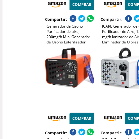
COMPRAR
COMP
Compartir:
Compartir:
Generador de Ozono
ICARE Generador de
Purificador de aire,
Purificador de Aire, 
200mg/h Mini Generador
mg/h Ionizador de Air
de Ozono Esterilizador,
Eliminador de Olores
Ionizador de Aire
Mascotas, Fácil de Us
Desodorizador para
Maquina de Ozono p
Habitaciones, Baño, Cocina,
30m² Baño, Cocina, 
Humo, Coches, Mascotas,
Coches, Mascotas,
Formaldehído y Olor
Formaldehído
COMPRAR
COMP
Compartir:
Compartir: