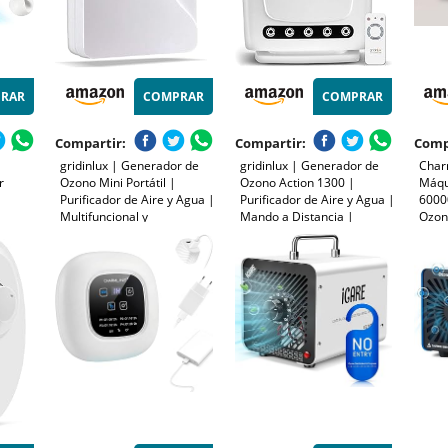
RAR
COMPRAR
COMPRAR
Compartir:
Compartir:
Comp
gridinlux | Generador de
gridinlux | Generador de
Char
r
Ozono Mini Portátil |
Ozono Action 1300 |
Máqu
Purificador de Aire y Agua |
Purificador de Aire y Agua |
6000
Multifuncional y
Mando a Distancia |
Ozon
Desinfectante | Filtra y
Especial Hogar y Espacios
con 
no Para
Neutraliza alérgenos y
Pequeños | Potencia y
Hogar
a,con
Malos olores | Potencia y
Duración Personalizables |
para
duración Personalizable |
14W
Masc
10W