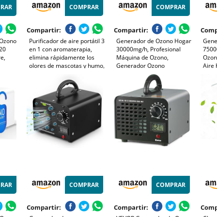
RAR
COMPRAR
COMPRAR
Compartir:
Compartir:
Comp
 Ozono
Purificador de aire portátil 3
Generador de Ozono Hogar
Gene
120
en 1 con aromaterapia,
30000mg/h, Profesional
7500
e,
elimina rápidamente los
Máquina de Ozono,
Ozon
olores de mascotas y humo,
Generador Ozono
Aire
ar,
devuelve el aire fresco a los
Purificador de Aire con
Prof
ara
espacios pequeños y es
Temporizador, Dispositivo
con 
Humo,
compatible con enchufe o
de ozono O3 Portátil para
Min 
batería externa
Garajes, Hogar, Coche
Hote
Blanco
RAR
COMPRAR
COMPRAR
Compartir:
Compartir:
Comp