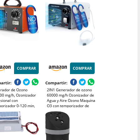
 Purificador de Aire
temporizador, dispositivo
 Garajes, Coche,
de ozono para agua, frutas
otas (Negro)
y verduras
COMPRAR
COMPRAR
artir:
Compartir:
rador de Ozono
2IN1 Generador de ozono
00 mg/h, Ozonizador
60000 mg/h Ozonizador de
sional con
Agua y Aire Ozono Maquina
orizador 0-120 min,
O3 con temporizador de
alla Temperatura y
120 minutos Hogar
dad, Tratamiento O3
Purificador de Aire Ozono
 Hogar, Coches, Cocina
Dispositivo Hasta 320㎡
ores Mascotas