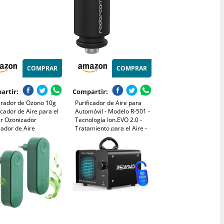
COMPRAR
COMPRAR
artir:
Compartir:
rador de Ozono 10g
Purificador de Aire para
icador de Aire para el
Automóvil - Modelo R-501 -
r Ozonizador
Tecnología Ion.EVO 2.0 -
iador de Aire
Tratamiento para el Aire -
ilización Olor(220V)
Incorpora Luz LED - Ideal
para Personas Alérgicas al
Polvo - Alta Efectividad -
Radarcan