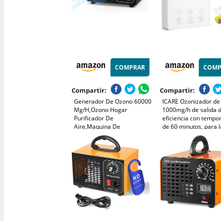
COMPRAR
COMP
Compartir:
Compartir:
Generador De Ozono 60000
ICARE Ozonizador de
Mg/H,Ozono Hogar
1000mg/h de salida d
Purificador De
eficiencia con tempo
Aire,Maquina De
de 60 minutos, para l
Ozono,Temporizador De 60
purificación de frutas
Minutos,Ozonizador Para
verduras, carne, mar
Coche,Oficina,Garaje,Apartamento
vajilla y botellas