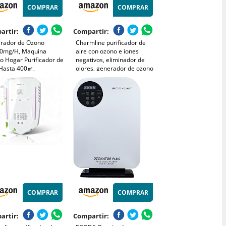
COMPRAR
COMPRAR
artir:
Compartir:
rador de Ozono
Charmline purificador de
0mg/H, Maquina
aire con ozono e iones
o Hogar Purificador de
negativos, eliminador de
 Hasta 400㎡,
olores, generador de ozono
para hogar para baño,
esional O3 Ozonizador
cocina, humo, mascotas y
Temporizador de 120
formaldehído, con
para Hogar Coche
compartimento para aroma
l
COMPRAR
COMPRAR
artir:
Compartir: