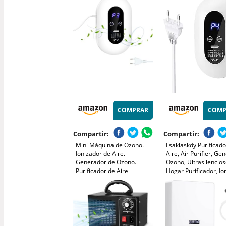
de iones negativos – limpia
y Desodorización,pa
agua, aire, paños, frutas y
Hogar Coche Cocina 
verduras.
Sótano,Área Hasta 
COMPRAR
COMP
Compartir:
Compartir:
Mini Máquina de Ozono.
Fsaklaskdy Purificado
Ionizador de Aire.
Aire, Air Purifier, Ge
Generador de Ozono.
Ozono, Ultrasilencio
Purificador de Aire
Hogar Purificador, Io
Inteligente con
Aire Alérgicos, Inteli
Temporizador, 4 modos
Maquina Portátil Inici
para Hogar, Baño, Cocina
Desodorizando
(20-40m2 100mg/h)
Esterilizador