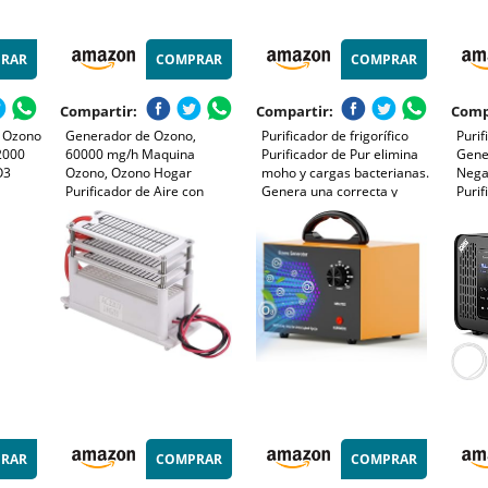
RAR
COMPRAR
COMPRAR
Compartir:
Compartir:
Comp
 Ozono
Generador de Ozono,
Purificador de frigorífico
Purif
12000
60000 mg/h Maquina
Purificador de Pur elimina
Gene
O3
Ozono, Ozono Hogar
moho y cargas bacterianas.
Negat
Purificador de Aire con
Genera una correcta y
Purif
 90 W
Temporizador de 120 Min,
medida emisión de ozono
ester
0 min
Ozonizador Industrial O3
(50 mg/h), autonomía hasta
Habi
Hasta 300㎡, Máquina Ozon
45 días Forever Fresh 885C
Anim
Portátil para el Hogar,
Garaje
RAR
COMPRAR
COMPRAR