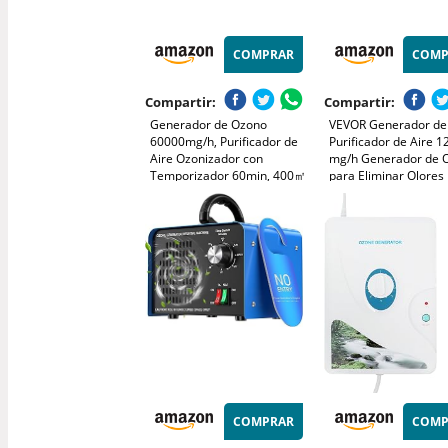
COMPRAR
COMP
Compartir:
Compartir:
Generador de Ozono
VEVOR Generador de
60000mg/h, Purificador de
Purificador de Aire 
Aire Ozonizador con
mg/h Generador de 
Temporizador 60min, 400㎡
para Eliminar Olores
Comercial Industrial
de Cobertura, 4 Placas de
Gran Capacidad 0-12
Ozono de Cerámica,
Temporizador para
Ozonizador Industrial O3
Dormitorios Coches
Portátil para Casa Coche
Mascotas
Garaje
COMPRAR
COMP