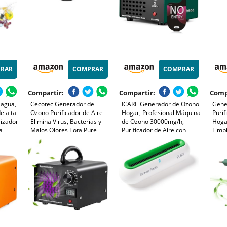
RAR
COMPRAR
COMPRAR
Compartir:
Compartir:
Comp
 agua,
Cecotec Generador de
ICARE Generador de Ozono
Gene
e alta
Ozono Purificador de Aire
Hogar, Profesional Máquina
Purif
rizador
Elimina Virus, Bacterias y
de Ozono 30000mg/h,
Hoga
a
Malos Olores TotalPure
Purificador de Aire con
Limp
,
1050 Ozone Portable. 3W,
Temporizador, Dispositivo
Ester
iscos,
20 Mg/H, Temporizador, 2
de Ozono Portátil para
Modos, Carga con USB,
Garajes, Hogar, Coche,
Baterías 1800mAh
Eliminación de Olor Hasta
300 ㎡