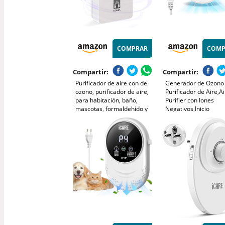
COMPRAR
COMP
Compartir:
Compartir:
Purificador de aire con de
Generador de Ozono
ozono, purificador de aire,
Purificador de Aire,Ai
para habitación, baño,
Purifier con Iones
mascotas, formaldehído y
Negativos,Inicio
olores, alta eficiencia -
Desodorizando
Blanco
Esterilizador de Ozo
BañO,con Casa Nuev
Organizador de
Cables,Blanco