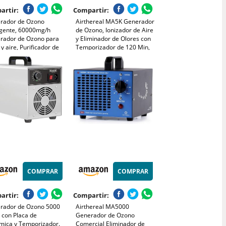
artir:
Compartir:
rador de Ozono
Airthereal MA5K Generador
ligente, 60000mg/h
de Ozono, Ionizador de Aire
rador de Ozono para
y Eliminador de Olores con
y aire, Purificador de
Temporizador de 120 Min,
 con Temporizador,
Ligero; para Coche, Humo,
ina de Ozono para
Mascotas y Sótanos; hasta
, Cocina, Humo,
185 m², Azul
s, Mascotas, Frutas,
uras
COMPRAR
COMPRAR
artir:
Compartir:
rador de Ozono 5000
Airthereal MA5000
 con Placa de
Generador de Ozono
mica y Temporizador.
Comercial Eliminador de