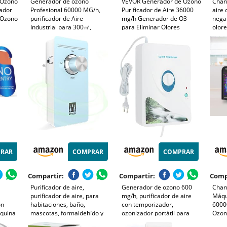
 Ozono
Generador de ozono
VEVOR Generador de Ozono
Charm
cador
Profesional 60000 MG/h,
Purificador de Aire 36000
aire 
 Ozono
purificador de Aire
mg/h Generador de O3
negat
Industrial para 300㎡,
para Eliminar Olores
olor
 Ozono
Comercial Industrial 115 W
para
Máquina de Ozono con
Gran Capacidad 0-120 min
ozono
Temporizador Pantalla de
0 Min
Temporizador para
humo
Temperatura y Humedad,
tel
Dormitorios Coches
form
para Coche, Hogar, Oficina,
Mascotas
Hoteles
RAR
COMPRAR
COMPRAR
Compartir:
Compartir:
Comp
Purificador de aire,
Generador de ozono 600
Char
purificador de aire, para
mg/h, purificador de aire
Máqu
on
habitaciones, baño,
con temporizador,
6000
quina
mascotas, formaldehído y
ozonizador portátil para
Ozon
fección
olor, alta eficiencia - azul
coche y apartamento,
con 