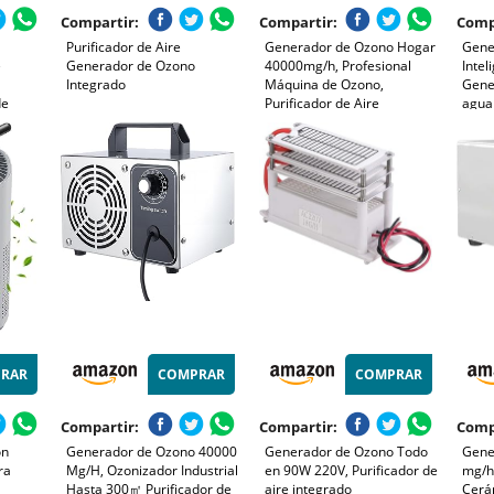
Compartir:
Compartir:
Comp
Purificador de Aire
Generador de Ozono Hogar
Gene
e
Generador de Ozono
40000mg/h, Profesional
Inte
Integrado
Máquina de Ozono,
Gene
de
Purificador de Aire
agua 
a agua
Desinfectador de Ozono
Aire
za de
con Temporizador, para
Maqu
ne,
Garajes, Hogar, Coche,
Baño
Eliminación de Olor y
Coche
Desinfección
Verd
RAR
COMPRAR
COMPRAR
Compartir:
Compartir:
Comp
on
Generador de Ozono 40000
Generador de Ozono Todo
Gene
ra
Mg/H, Ozonizador Industrial
en 90W 220V, Purificador de
mg/h
Hasta 300㎡ Purificador de
aire integrado
Cerá