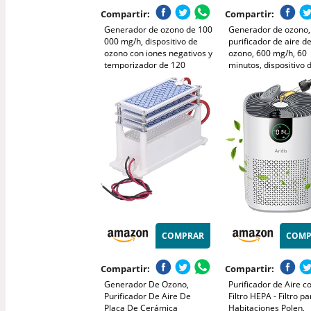
Compartir:
Compartir:
Generador de ozono de 100
Generador de ozono,
000 mg/h, dispositivo de
purificador de aire d
ozono con iones negativos y
ozono, 600 mg/h, 60
temporizador de 120
minutos, dispositivo 
minutos,ozonizador O3
ozono doméstico par
para eliminar olores en el
y aire, para la limpie
coche,el hogar,mascotas,
frutas, verduras, car
aplicable a 600 m².
mariscos, cubiertos
COMPRAR
COMP
Compartir:
Compartir:
Generador De Ozono,
Purificador de Aire c
Purificador De Aire De
Filtro HEPA - Filtro pa
Placa De Cerámica
Habitaciones Polen,