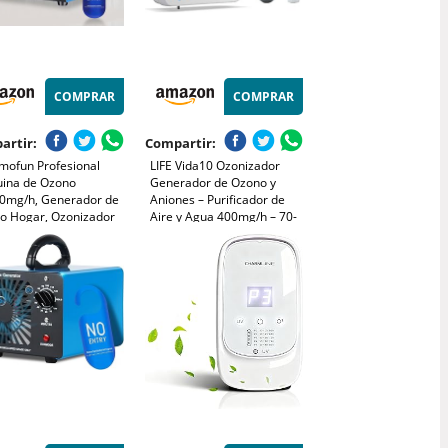
COMPRAR
COMPRAR
artir:
Compartir:
mofun Profesional
LIFE Vida10 Ozonizador
ina de Ozono
Generador de Ozono y
0mg/h, Generador de
Aniones – Purificador de
o Hogar, Ozonizador
Aire y Agua 400mg/h – 70-
Temporizador, Ozono
80 m² – Incluye 2 Piedras
 Purificador de Aire
Difusoras – Certificado CE
 Garajes, Coche,
RoHS
otas (Azul)