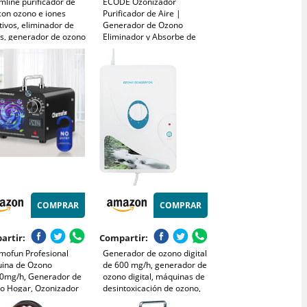
line purificador de
ECODE Ozonizador
con ozono e iones
Purificador de Aire |
ivos, eliminador de
Generador de Ozono
es, generador de ozono
Eliminador y Absorbe de
 hogar, máquina de
Olores Humedad, Humo,
 para baño, cocina,
Baño, Mascotas y Cualquier
, mascotas y
Olor Agua y Alimentos con
aldehído
Mando Distancia y
Programable
COMPRAR
COMPRAR
artir:
Compartir:
mofun Profesional
Generador de ozono digital
ina de Ozono
de 600 mg/h, generador de
0mg/h, Generador de
ozono digital, máquinas de
o Hogar, Ozonizador
desintoxicación de ozono,
Temporizador, Ozono
ozono portátil con