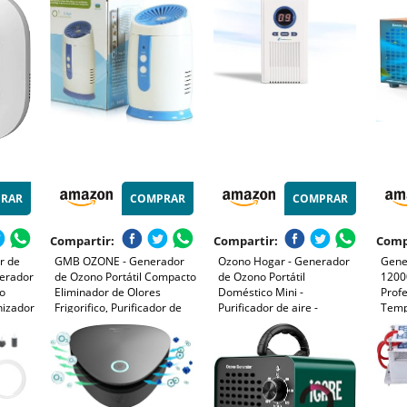
ra
eliminador de olores para
Hogar
Oficina
humo, mascotas, frutas y
para
500㎡
verduras, con 2 mangueras
Masc
de aire y
RAR
COMPRAR
COMPRAR
Compartir:
Compartir:
Comp
r de
GMB OZONE - Generador
Ozono Hogar - Generador
Gene
nerador
de Ozono Portátil Compacto
de Ozono Portátil
1200
so
Eliminador de Olores
Doméstico Mini -
Profe
nizador
Frigorifico, Purificador de
Purificador de aire -
Temp
gente
Aire de Espacios Pequeños
Esterilizador de olores -
Pant
o
para Nevera, Coche,
Producción 100 mg/h
Hume
Zapatero, Armario | Sin
para
Cables | Funciona con Pilas.
y Ol