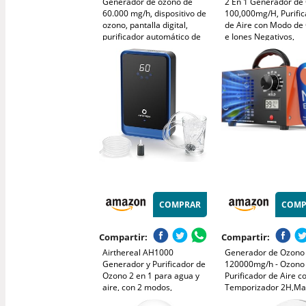
Generador de ozono de
2 En 1 Generador de
60.000 mg/h, dispositivo de
100,000mg/H, Purifi
ozono, pantalla digital,
de Aire con Modo de
purificador automático de
e Iones Negativos,
aire de ozono con
Profesional Maquina
temporizador de 60
O3 Ozonizador con
minutos para el hogar,
Temporizador de 12
limpiador de desinfección
para Hogar Coche Ho
COMPRAR
COMP
Compartir:
Compartir:
Airthereal AH1000
Generador de Ozono
Generador y Purificador de
120000mg/h - Ozono
Ozono 2 en 1 para agua y
Purificador de Aire c
aire, con 2 modos,
Temporizador 2H,Ma
temporizador y generador
Ozono Portatil,Desin