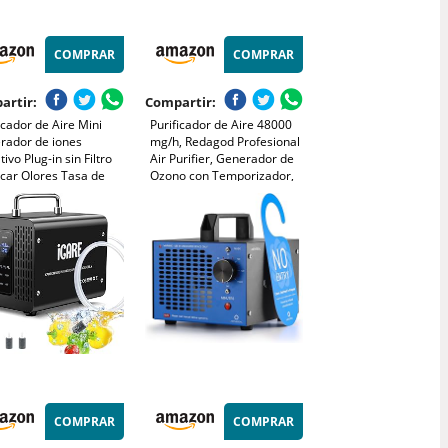
COMPRAR
COMPRAR
artir:
Compartir:
icador de Aire Mini
Purificador de Aire 48000
rador de iones
mg/h, Redagod Profesional
ivo Plug-in sin Filtro
Air Purifier, Generador de
icar Olores Tasa de
Ozono con Temporizador,
ilización 99,97% para
Atrapa Humo Filtro HEPA,
tación de
Ionizador de Aire, Máquina
ales/Dormitorio/Casa/Salón
Ozono Portátil para el
Hogar, Garaje, Oficina
COMPRAR
COMPRAR