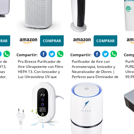
RAR
COMPRAR
COMPRAR
Compartir:
Compartir:
Comp
or de
Pro Breeze Purificador de
Purificador de Aire con
Purif
H13,
Aire Ultrapotente con Filtro
Aromaterapia, Ionizador y
PURI
apas
HEPA 13. Con Ionizador y
Neutralizador de Olores |
Ultra
dor,
Luz Ultravioleta UV que
Perfecto para Eliminador de
99,9%
ias,
captura Partículas,
Olores, Tabaco, Alergias,
Aire 
tura 88
Alérgenos y Elimina olores.
Antiacaros | Air Purifier
para 
para
Para Casa y Habitaciones
Hogar y Cocina |
pote
CADR 460 m³
Generador de Ozono
silen