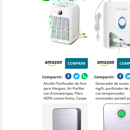
Maquina Portátil Inicio
táctil, contra alérgen
Desodorizando
olores, 45 W
Esterilizador
COMPRAR
COMP
Compartir:
Compartir:
Aircillin Purificador de Aire
Generador de ozono
para Alergias, Air Purifier
mg/h, purificador de 
con Aromaterapia, Filtro
con temporizador,
HEPA contra Humo, Caspa
ozonizador portátil p
de Mascotas y Olores,
coche y apartamento
Entrada de Aire Doble,
eliminador de olores
CADR 180 m³/h, 25 dB,
humo, mascotas, frut
Temporizador
verduras, con 2 man
de aire y