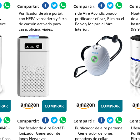
Compartir:
Compartir:
Comp
Purificador de aire portátil
r de Aire Acondicionado
Noato
&
con HEPA verdadero y filtro
purificador eficaz, Elimina el
de a
aire
de carbón activado para
Polvo y Mejora el Aire
hasta
casa, oficina, viajes,
Interior.
(99,9
camping, elimina
fotoc
formaldehído y PM2.5, ultra
Ioniz
silencioso, alimentado por
Aire
USB, compacto
Auto
RAR
COMPRAR
COMPRAR
Compartir:
Compartir:
Comp
3040 -
Purificador de Aire PortáTil
Purificador de aire personal
Ufes
Ionizador Generador de
| Generador de iones
Purif
 finas,
Iones Negativos
negativos de collar
Filtr