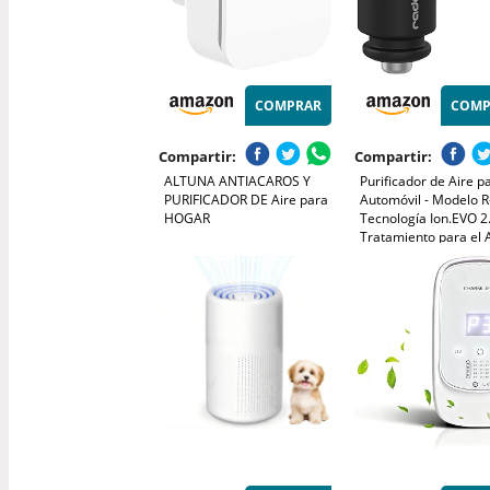
COMPRAR
COMP
Compartir:
Compartir:
ALTUNA ANTIACAROS Y
Purificador de Aire p
PURIFICADOR DE Aire para
Automóvil - Modelo R
HOGAR
Tecnología Ion.EVO 2.
Tratamiento para el A
Incorpora Luz LED - I
para Personas Alérgi
Polvo - Alta Efectivida
Radarcan