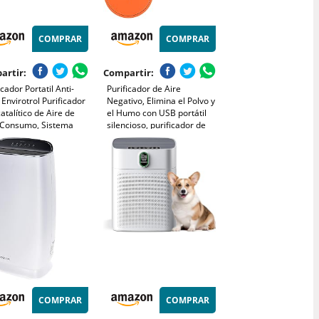
COMPRAR
COMPRAR
artir:
Compartir:
icador Portatil Anti-
Purificador de Aire
 Envirotrol Purificador
Negativo, Elimina el Polvo y
atalítico de Aire de
el Humo con USB portátil
 Consumo, Sistema
silencioso, purificador de
il.
Aire portátil para
Dormitorio, hogar, Polvo y
Humo (Naranja)
COMPRAR
COMPRAR