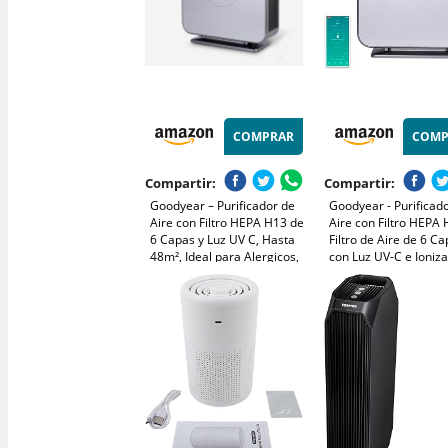
COMPRAR
COMP
Compartir:
Compartir:
Goodyear – Purificador de
Goodyear - Purificad
Aire con Filtro HEPA H13 de
Aire con Filtro HEPA 
6 Capas y Luz UV C, Hasta
Filtro de Aire de 6 C
48m², Ideal para Alergicos,
con Luz UV-C e Ioniza
CADR 120 m³/h, Modo
Elimina 99% de Alerg
Sleep, con Mando
Polen y Humo, Cober
m², Silencioso 20dB 
Dormitorio