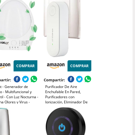
g/H, Temporizador, 2
Dormitorio/Sala de
s, Carga con USB,
Mascotas/Oficina, Cubre
rías 1800mAh
Hasta 15m2 (Blanco)
COMPRAR
COMPRAR
artir:
Compartir:
t - Generador de
Purificador De Aire
 - Multifuncional y
Enchufable En Pared,
til - Con Luz Nocturna -
Purificadores con
na Olores y Virus -
Ionización, Eliminador De
uye 3 Modos de Trabajo
Olores Silencioso Con Filtro
lia Variedad de
Para Garaje Dormitorio
aciones - Fácil de Usar
Cocina Apartamento Oficina
or Blanco
Baño Residencia