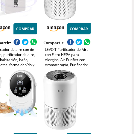
COMPRAR
COMPRAR
artir:
Compartir:
icador de aire con de
LEVOIT Purificador de Aire
, purificador de aire,
con Filtro HEPA para
habitación, baño,
Alergias, Air Purifier con
otas, formaldehído y
Aromaterapia, Purificador
s, alta eficiencia -
Aire Silencioso 25dB, Bajo
co
Consumo de Energía de 7W,
Core Mini