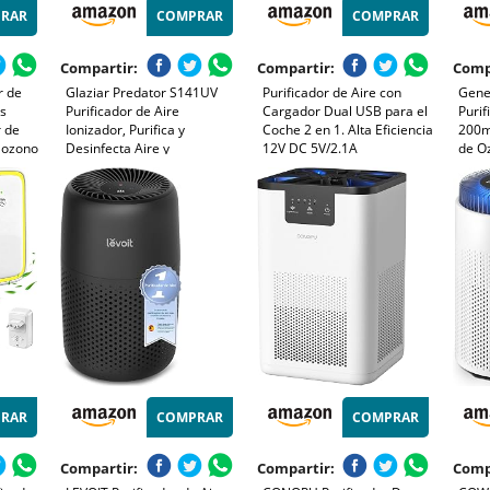
RAR
COMPRAR
COMPRAR
Compartir:
Compartir:
Comp
r de
Glaziar Predator S141UV
Purificador de Aire con
Gene
es
Purificador de Aire
Cargador Dual USB para el
Purif
r de
Ionizador, Purifica y
Coche 2 en 1. Alta Eficiencia
200m
 ozono
Desinfecta Aire y
12V DC 5V/2.1A
de Oz
o,
Superficies, Hasta 140m²
Ioniz
tas y
Potente Filtro Elimina
Deso
99,99% Bacterias, Humos,
Habit
 aroma
Olores, Alérgenos, Mando
Humo
Distancia
Form
RAR
COMPRAR
COMPRAR
Compartir:
Compartir:
Comp