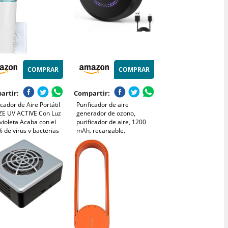
COMPRAR
COMPRAR
artir:
Compartir:
icador de Aire Portátil
Purificador de aire
ZE UV ACTIVE Con Luz
generador de ozono,
violeta Acaba con el
purificador de aire, 1200
 de virus y bacterias
mAh, recargable,
sano, sin malos olores,
generador de ionizador,
toda la familia. Seguro,
neutralizador de olores,
nte, económico,
para baño, cocina, humo,
cioso.
coches, mascotas,
formaldehído y olor