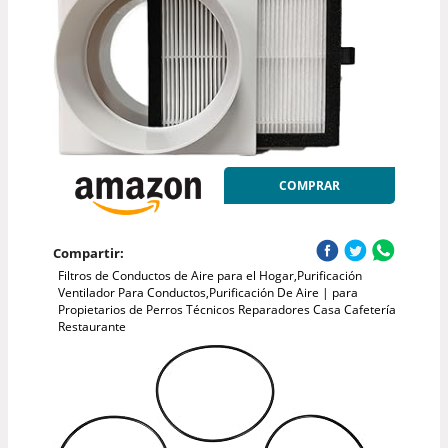
COMPRAR
Compartir:
Filtros de Conductos de Aire para el Hogar,Purificación
Ventilador Para Conductos,Purificación De Aire | para
Propietarios de Perros Técnicos Reparadores Casa Cafetería
Restaurante