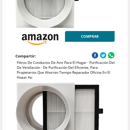
COMPRAR
Compartir:
Filtros De Conductos De Aire Para El Hogar - Purificación Del
De Ventilación - De Purificación Del Eficiente, Para
Propietarios Que Ahorran Tiempo Reparador Oficina En El
Hogar Ap