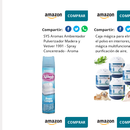
COMPRAR
COMP
Compartir:
Compartir:
SYS Aromas Ambientador
Caja mágica para eli
Pulverizador Madera y
el polvo en interiores
Vetiver 1991 - Spray
mágica multifunciona
Concentrado - Aroma
purificación de aire,
Amaderado y Cítrico -
recolección automáti
Fragancia Duradera,
polvo y fórmula de ex
Elimina Olores - Ideal para
de plantas, frescura
Hogar, Oficina, Baño - 300
duradera para el
ml
COMPRAR
COMP