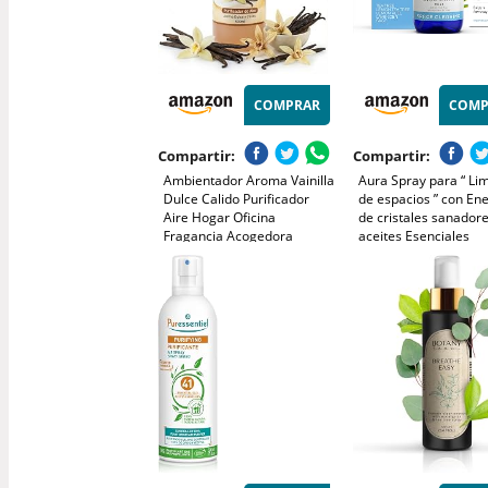
COMPRAR
COMP
Compartir:
Compartir:
Ambientador Aroma Vainilla
Aura Spray para “ Li
Dulce Calido Purificador
de espacios ” con En
Aire Hogar Oficina
de cristales sanadore
Fragancia Acogedora
aceites Esenciales
Duradera Neutraliza Olores
naturales de Lavanda
No Toxico Spray Multiusos
de Te, salvia y limón
Sensacion Confort Relax
a mano en Bali - 100
Diario