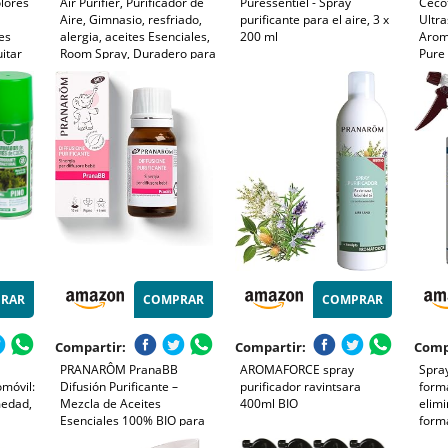
olores
Air Purifier, Purificador de
Puressentiel - Spray
Ceco
Aire, Gimnasio, resfriado,
purificante para el aire, 3 x
Ultra
es
alergia, aceites Esenciales,
200 ml
Arom
itar
Room Spray, Duradero para
Pure
os.
hogar, Oficina, baño, Listo
Capa
 ideal
para Usar, Fragancia
Temp
es,
Duradera, 100 ml
Color
coches
arom
silen
RAR
COMPRAR
COMPRAR
Compartir:
Compartir:
Comp
PRANARÔM PranaBB
AROMAFORCE spray
Spray
omóvil:
Difusión Purificante –
purificador ravintsara
form
medad,
Mezcla de Aceites
400ml BIO
elimi
Esenciales 100% BIO para
form
Difusor Bebé – Purifica el
Purif