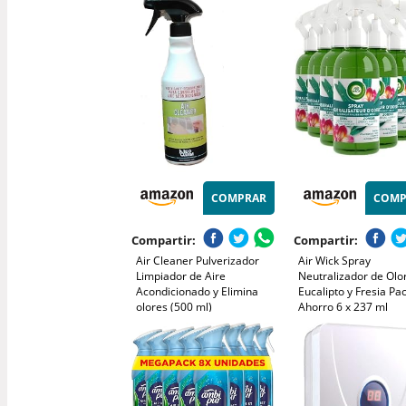
Rápido - Aire Fresco y
Rápido - Aire Fresco 
Limpio en Tu Coche 150ml,
Limpio en Tu Coche 
Olor Brisa Marina - 3
Olor Pino - 3 Unidad
Unidad
COMPRAR
COMP
Compartir:
Compartir:
Air Cleaner Pulverizador
Air Wick Spray
Limpiador de Aire
Neutralizador de Olo
Acondicionado y Elimina
Eucalipto y Fresia Pa
olores (500 ml)
Ahorro 6 x 237 ml
Ambientador en Spra
Eliminador de Olores
Hogar