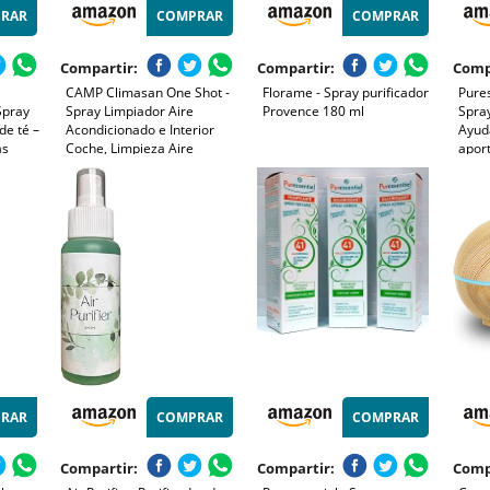
RAR
COMPRAR
COMPRAR
Compartir:
Compartir:
Comp
CAMP Climasan One Shot -
Florame - Spray purificador
Pures
Spray
Spray Limpiador Aire
Provence 180 ml
Spra
de té –
Acondicionado e Interior
Ayuda
as
Coche, Limpieza Aire
aport
 el
Acondicionado con Acción
y bie
Purificadora–Ideal para
esenc
s,
Remover Gérmenes y
oom®
Bacterias–Made in Italy, 200
ml
RAR
COMPRAR
COMPRAR
Compartir:
Compartir:
Comp