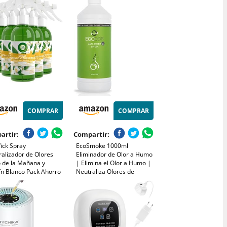
el hogar | Eliminador
lores domésticos para
les, paredes, pisos
COMPRAR
COMPRAR
artir:
Compartir:
ick Spray
EcoSmoke 1000ml
ralizador de Olores
Eliminador de Olor a Humo
o de la Mañana y
| Elimina el Olor a Humo |
ín Blanco Pack Ahorro
Neutraliza Olores de
237 ml Ambientador en
Tabaco y Quemado | Spray
y Eliminador de Olores
Anti-Humo 100% Orgánico
 Hogar
| Elimina la Nicotina |
Enzimas Vegetales