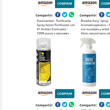
COMPRAR
COMP
Compartir:
Compartir:
Puressentiel - Purificante -
Breathe Easy' Spray
Spray Aereo Purificante con
Aromaterapéutico – 
41 Aceites Esenciales -
con eucalipto y árbol 
100% puros y naturales -
Alivio natural para ví
Respire un aire purificado -
respiratorias, purifica
Elimina contaminantes y los
aire – Spray para
malos olores - 500 ml
habitaciones, sábana
almohadas BotanyR
COMPRAR
COMP
Compartir:
Compartir: