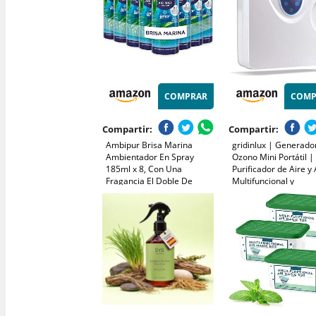
COMPRAR
COMP
Compartir:
Compartir:
Ambipur Brisa Marina
gridinlux | Generado
Ambientador En Spray
Ozono Mini Portátil |
185ml x 8, Con Una
Purificador de Aire y
Fragancia El Doble De
Multifuncional y
Duradera Que Elimina
Desinfectante | Filtra
Olores Y Deja Un Aroma
Neutraliza alérgenos
Fresco Y Ligero
Malos olores | Poten
duración Personaliza
10W