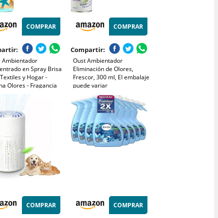
COMPRAR
COMPRAR
artir:
Compartir:
i Ambientador
Oust Ambientador
entrado en Spray Brisa
Eliminación de Olores,
Textiles y Hogar -
Frescor, 300 ml, El embalaje
na Olores - Fragancia
puede variar
sa - Pulverización
fina - 400 ml
COMPRAR
COMPRAR