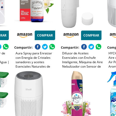
RAR
COMPRAR
COMPRAR
Compartir:
Compartir:
Comp
r de
Aura Spray para Enraizar
Difusor de Aceites
HYCH
con Energía de Cristales
Esenciales con Enchufe
Aire 
 Agua |
sanadores y aceites
Inteligente, Máquina de Aire
Air P
Esenciales Naturales de
Nebulizador con Sensor de
Arom
 y
Vainilla y Clavo de Olor
Luz Bluetooth, 100ml,
Sueñ
 y
Enchufe Europeo de 100 a
Polvo
cia y
240V, Blanco
Olore
ble |
Temp
y Do