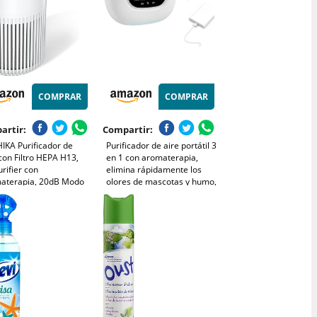
COMPRAR
COMPRAR
artir:
Compartir:
IKA Purificador de
Purificador de aire portátil 3
con Filtro HEPA H13,
en 1 con aromaterapia,
urifier con
elimina rápidamente los
aterapia, 20dB Modo
olores de mascotas y humo,
o, Elimina 99,97% de
devuelve el aire fresco a los
, Polen, Humo y
espacios pequeños y es
s, 3 Luces Nocturnas,
compatible con enchufe o
orizador, para Hogar
batería externa
rmitorio