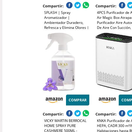
Compartir:
Compartir:
SPLASH | Spray
4PCS Purificador de A
Aromatizador |
Air Magic Box Atrapa
Ambientador Duradero,
Purificador Aire Aut
Refresca y Elimina Olores |
De Aire Con Succión,
Fragancia Fresca Ropa
Fórmula con Extracto
Limpia | Agitar Antes de
Vegetales Para el Hog
Usar | 300 ml
Oficina
COMPRAR
COMP
Compartir:
Compartir:
VICKY MARTIN BERROCAL
KNKA Purificador de 
HOME SPRAY PURE
HEPA, CADR 300 m³/h
CASHMERE 500ML -
Habitaciones hasta 8