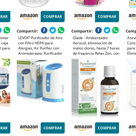
RAR
COMPRAR
COMPRAR
Compartir:
Compartir:
Comp
minar
LEVOIT Purificador de Aire
Glade - Ambientador
Asev
, caja
con Filtro HEPA para
Aerosol, eliminación de
Conc
l para
Alergias, Air Purifier con
malos olores, hasta 7 horas
para 
Aromaterapia, Purificador
de fragancia Relax Zen, con
Elimi
ca de
Aire Silencioso 25dB, Bajo
aceites esenciales, 1 unidad
Inten
tracto
Consumo de Energía de 7W,
- 300ml (El embalaje puede
Extra
Core Mini
variar)
RAR
COMPRAR
COMPRAR