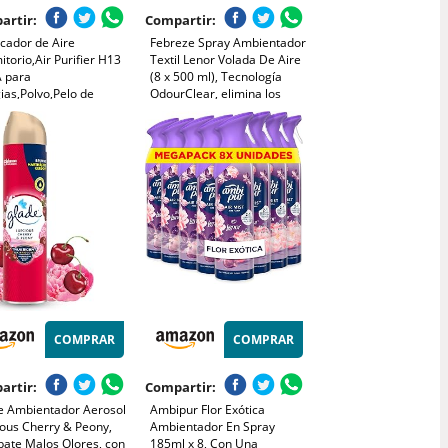
artir:
Compartir:
icador de Aire
Febreze Spray Ambientador
torio,Air Purifier H13
Textil Lenor Volada De Aire
 para
(8 x 500 ml), Tecnología
ias,Polvo,Pelo de
OdourClear, elimina los
otas,Humo y
olores de tus textiles para
s,Mini Purificador Aire
dejar solo un perfume
cioso 37 dB para
fresco,
 y Oficina
COMPRAR
COMPRAR
artir:
Compartir:
e Ambientador Aerosol
Ambipur Flor Exótica
ious Cherry & Peony,
Ambientador En Spray
ate Malos Olores, con
185ml x 8, Con Una