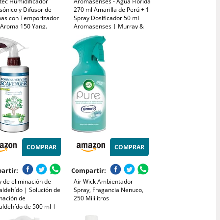
tec Humidificador
Aromasenses - Agua Florida
sónico y Difusor de
270 ml Amarilla de Perú + 1
as con Temporizador
Spray Dosificador 50 ml
 Aroma 150 Yang.
Aromasenses | Murray &
cidad 150 ml,
Lanman | 100% Original |
orizador 3 Horas, 7
Limpieza Chamánica |
es led, Función
Protección Espiritual y
aterapia, Ultra
Limpieza.
cioso
COMPRAR
COMPRAR
artir:
Compartir:
 de eliminación de
Air Wick Ambientador
aldehído | Solución de
Spray, Fragancia Nenuco,
nación de
250 Mililitros
aldehído de 500 ml |
icador de aire sin olor