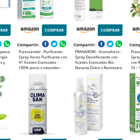
RAR
COMPRAR
COMPRAR
Compartir:
Compartir:
Comp
mpieza
Puressentiel - Purificante -
PRANAROM - Aromaforce -
Pran
ergía
Spray Aereo Purificante con
Spray Desinfectante con
Spray
s y
41 Aceites Esenciales -
Aceites Esenciales Bio -
con R
100% puros y naturales -
Naranja Dulce y Ravintsara
Té – 
, árbol
Respire un aire purificado -
- Purifica y Desinfecta el
en 6
- Hecho
Elimina contaminantes y
Aire - 150 ml
ml
malos olores - 200 ml