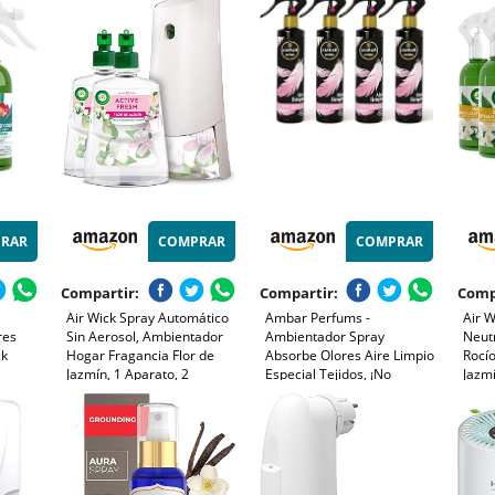
y
Aire y Crea un Ambiente
para 
150ml,
Saludable – Vegano – 10 ml
de o
mueb
RAR
COMPRAR
COMPRAR
Compartir:
Compartir:
Comp
Air Wick Spray Automático
Ambar Perfums -
Air W
res
Sin Aerosol, Ambientador
Ambientador Spray
Neut
ck
Hogar Fragancia Flor de
Absorbe Olores Aire Limpio
Rocí
Jazmín, 1 Aparato, 2
Especial Tejidos, ¡No
Jazm
y
Recambios, 24 x 7 Active
mancha! Pack de 4 uds de
6 x 
 para
Fresh Neutralizador de
280 ml.
Spra
Olores, hasta 70 Días de
para
Frescor