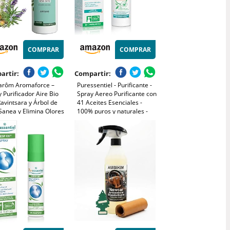
COMPRAR
COMPRAR
artir:
Compartir:
arôm Aromaforce –
Puressentiel - Purificante -
 Purificador Aire Bio
Spray Aereo Purificante con
avintsara y Árbol de
41 Aceites Esenciales -
Sanea y Elimina Olores
100% puros y naturales -
0 Segundos – 150 ml
Respire un aire purificado -
Elimina contaminantes y
malos olores - 75 ml