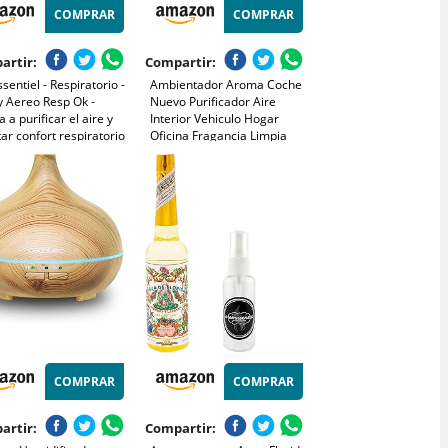
COMPRAR
COMPRAR
artir:
Compartir:
sentiel - Respiratorio -
Ambientador Aroma Coche
y Aereo Resp Ok -
Nuevo Purificador Aire
 a purificar el aire y
Interior Vehiculo Hogar
ar confort respiratorio
Oficina Fragancia Limpia
nestar - 19 aceites
Elegante Duradera
iales - 20 ml
Neutraliza Olores No Toxico
Spray Sensacion Nuevo
Constante
COMPRAR
COMPRAR
artir:
Compartir: