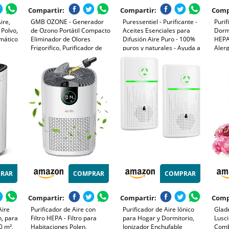
Compartir:
Compartir:
Comp
ire,
GMB OZONE - Generador
Puressentiel - Purificante -
Purif
 Polvo,
de Ozono Portátil Compacto
Aceites Esenciales para
Dormi
omático
Eliminador de Olores
Difusión Aire Puro - 100%
HEPA
Frigorifico, Purificador de
puros y naturales - Ayuda a
Alerg
s
Aire de Espacios Pequeños
purificar el aire y respirar
Masc
ar y la
para Nevera, Coche,
un aire más limpio - 30ml
Olore
Zapatero, Armario | Sin
Silen
Cables | Funciona con Pilas.
Hogar
RAR
COMPRAR
COMPRAR
Compartir:
Compartir:
Comp
Aire
Purificador de Aire con
Purificador de Aire Iónico
Glad
, para
Filtro HEPA - Filtro para
para Hogar y Dormitorio,
Lusc
0 m²,
Habitaciones Polen,
Ionizador Enchufable
Comb