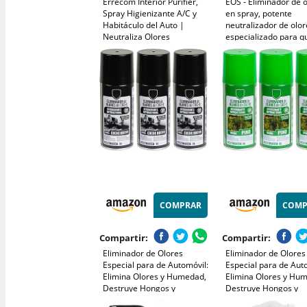
Errecom Interior Purifier,
EOS - Eliminador de 
Spray Higienizante A/C y
en spray, potente
Habitáculo del Auto |
neutralizador de olor
Neutraliza Olores
especializado para qu
Persistentes y
malos olores en tejid
Contaminantes | Acción
Ambientador potente
Rápida One-Shot | Aire
para el hogar, muebl
Limpio de Larga Duración |
bares, restaurante, 
200 ml Limón
COMPRAR
COMP
Compartir:
Compartir:
Eliminador de Olores
Eliminador de Olores
Especial para de Automóvil:
Especial para de Aut
Elimina Olores y Humedad,
Elimina Olores y Hu
Destruye Hongos y
Destruye Hongos y
Bacterias, Uso Fácil y
Bacterias, Uso Fácil y