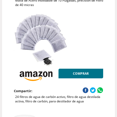
Malla de Acero Inoxidable de 10 Pulgadas, precisión de Filtro
de 40 micras
COMPRAR
Compartir:
24 filtros de agua de carbón activo, filtro de agua destilada
activa, filtro de carbón, para destilador de agua