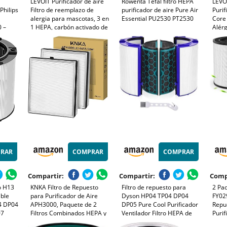
LEVOIT Purificador de aire
Rowenta Tefal filtro HEPA
LEVO
Philips
Filtro de reemplazo de
purificador de aire Pure Air
Purif
alergia para mascotas, 3 en
Essential PU2530 PT2530
Core 
 –
1 HEPA, carbón activado de
Alérg
a aire
alta eficiencia, núcleo 300S-
Tabac
RF-PA
Core
RAR
COMPRAR
COMPRAR
Compartir:
Compartir:
Comp
o H13
KNKA Filtro de Repuesto
Filtro de repuesto para
2 Pa
ible
para Purificador de Aire
Dyson HP04 TP04 DP04
FY029
4 DP04
APH3000, Paquete de 2
DP05 Pure Cool Purificador
Repu
07
Filtros Combinados HEPA y
Ventilador Filtro HEPA de
Purif
Carbón Activo, Elimina
vidrio y filtro de carbón
de A