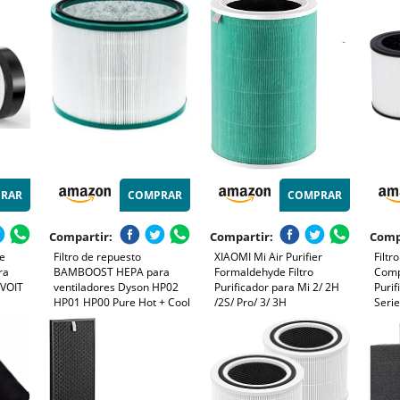
99,97% Polvo, Polen y
activado interno
AC08
Olores, Duradero
AC095
1
RAR
COMPRAR
COMPRAR
Compartir:
Compartir:
Comp
de
Filtro de repuesto
XIAOMI Mi Air Purifier
Filtr
ra
BAMBOOST HEPA para
Formaldehyde Filtro
Comp
EVOIT
ventiladores Dyson HP02
Purificador para Mi 2/ 2H
Purif
HP01 HP00 Pure Hot + Cool
/2S/ Pro/ 3/ 3H
Seri
Link y purificador de aire de
AC06
escritorio Dyson Pure Cool
Piez
HP03 DP03 DP01
de 2 
+ 2 C