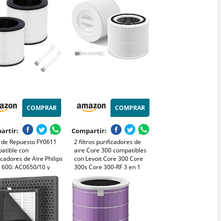
20/10, AC0819/10 y
1/13, Filtro HEPA 3 en
COMPRAR
COMPRAR
artir:
Compartir:
o de Repuesto FY0611
2 filtros purificadores de
atible con
aire Core 300 compatibles
icadores de Aire Philips
con Levoit Core 300 Core
e 600: AC0650/10 y
300s Core 300-RF 3 en 1
51/10, Número de
H13 HEPA carbón activado,
a FY0611/30, Paquete
limpia hasta un 99,98% de
Filtros H13 True HEPA
polvo, polen, alérgenos
epillos de Limpieza
para alérgicos y