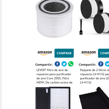
COMPRAR
COMP
Compartir:
Compartir:
LEVOIT Filtro de aire de
Paquete de 2 filtros 
repuesto para purificador
repuesto LV-H132 pa
de aire Core 200S, Filtro
purificador de aire L
HEPA, De carbón activo de
LV-H132
alta eficiencia y prefiltro,
Contra alergias, Humo,
Polvo, Polen, Color Blanco