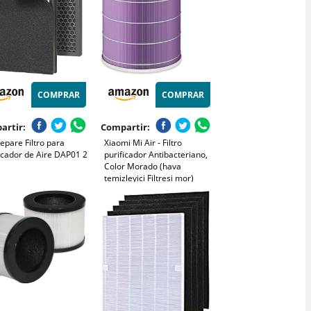
COMPRAR
COMPRAR
artir:
Compartir:
epare Filtro para
Xiaomi Mi Air - Filtro
icador de Aire DAP01 2
purificador Antibacteriano,
Color Morado (hava
temizleyici Filtresi mor)