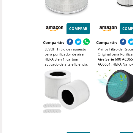
COMPRAR
COMP
Compartir:
Compartir:
LEVOIT Filtro de repuesto
Philips Filtro de Repu
para purificador de aire
Original para Purific
HEPA 3 en 1, carbón
Aire Serie 600 AC065
activado de alta eficiencia,
AC0651, HEPA NanoP
núcleo mini-RF blanco
12 Meses de Vida Úti
(FY0611/30)