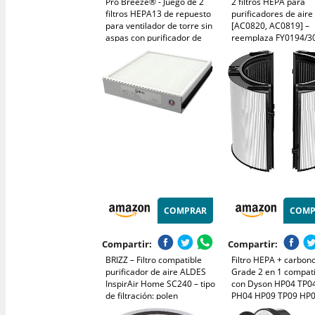
Pro Breeze® - Juego de 2
2 filtros HEPA para
filtros HEPA13 de repuesto
purificadores de aire 
para ventilador de torre sin
[AC0820, AC0819] –
aspas con purificador de
reemplaza FY0194/30
aire (PB-F-22FW)
filtro de repuesto par
limpio y alergias
COMPRAR
COMP
Compartir:
Compartir:
BRIZZ – Filtro compatible
Filtro HEPA + carbon
purificador de aire ALDES
Grade 2 en 1 compat
InspirAir Home SC240 – tipo
con Dyson HP04 TP0
de filtración: polen
PH04 HP09 TP09 HP
TP07 PH03 PH01