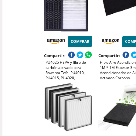
COMPRAR
COMP
Compartir:
Compartir:
PU4025 HEPA y filtro de
Filtro Aire Acondicio
carbón activado para
1M * 1M Espesor 3m
Rowenta Tefal PU4010,
Acondicionador de Ai
PU4015, PU4020,
Activado Carbono
PU4020F1, PU4025 Filtro de
Purificador Tela Prefi
aire de repuesto para
Filtros
purificador de aire,
XD6070F, XD6074F0,
XD6060, filtro de XD6060F0