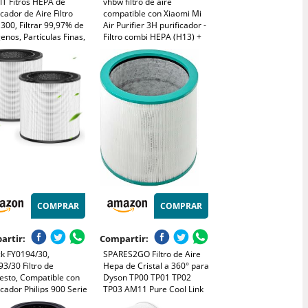
IT Fitros HEPA de
vhbw filtro de aire
icador de Aire Filtro
compatible con Xiaomi Mi
300, Filtrar 99,97% de
Air Purifier 3H purificador -
enos, Partículas Finas,
Filtro combi HEPA (H13) +
o, Humo, Polvo, Polen,
carbón activo
 300S-RF
COMPRAR
COMPRAR
artir:
Compartir:
ck FY0194/30,
SPARES2GO Filtro de Aire
3/30 Filtro de
Hepa de Cristal a 360° para
esto, Compatible con
Dyson TP00 TP01 TP02
icador Philips 900 Serie
TP03 AM11 Pure Cool Link
ire AC0830/10,
Torre Purificadora de Aire