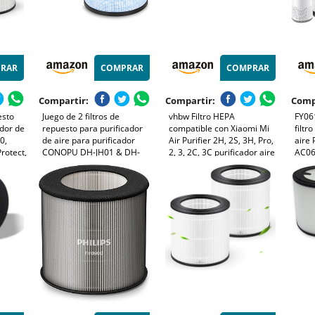
RAR
COMPRAR
COMPRAR
Compartir:
Compartir:
Comp
esto
Juego de 2 filtros de
vhbw Filtro HEPA
FY061
ador de
repuesto para purificador
compatible con Xiaomi Mi
filtr
0,
de aire para purificador
Air Purifier 2H, 2S, 3H, Pro,
aire 
rotect,
CONOPU DH-JH01 & DH-
2, 3, 2C, 3C purificador aire
AC065
l
JH06, MK01 Filtro de
- Filtro de repuesto
prev
repuesto HEPA compatible
Elimi
con AROEVE MK06, ToLife
humo,
TZ-K1, Kloudi DH-JH01, filtro
alérg
H13