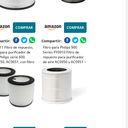
COMPRAR
COMPRAR
artir:
Compartir:
1 Filtro de repuesto,
Filtro para Philips 900
o para purificador de
Series FY0910 Filtro de
Philips serie 600
repuesto para purificador
0, AC0651, con filtro
de aire AC0950 y AC0951 –
io y HEPA NanoProtect.
3 en 1 HEPA NanoProtect
na eficazmente el
H13 + carbón activo + capa
 los olores, los
de fibra, FY0910/30
enos y el polen
(paquete de 2)