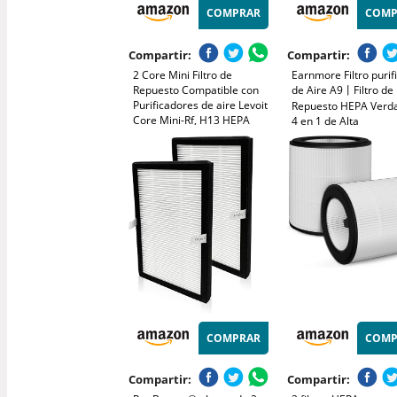
COMPRAR
COMP
Compartir:
Compartir:
2 Core Mini Filtro de
Earnmore Filtro purif
Repuesto Compatible con
de Aire A9丨Filtro de
Purificadores de aire Levoit
Repuesto HEPA Verd
Core Mini-Rf, H13 HEPA
4 en 1 de Alta
Triple Filtración Purificador
eficiencia,Compatibl
de Aire con 12 Esponjas
purificador de Aire, E
Aromáticas
los olores y el 99.7%
partículas en el Aire.
COMPRAR
COMP
Compartir:
Compartir: