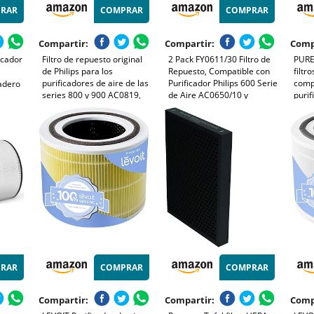
RAR
COMPRAR
COMPRAR
Compartir:
Compartir:
Comp
icador
Filtro de repuesto original
2 Pack FY0611/30 Filtro de
PURE
de Philips para los
Repuesto, Compatible con
filtr
purificadores de aire de las
Purificador Philips 600 Serie
comp
adero
series 800 y 900 AC0819,
de Aire AC0650/10 y
purif
AC0820, AC0920, AC0921,
AC0651/10, Filtro HEPA 3 en
seri
e con
HEPA NanoProtect, 12
1, Número de Pieza
AC08
limina
meses de duración,
FY0611/30
AC08
 de Las
negro/blanco (FY0900/30)
artíc
RAR
COMPRAR
COMPRAR
Compartir:
Compartir:
Comp