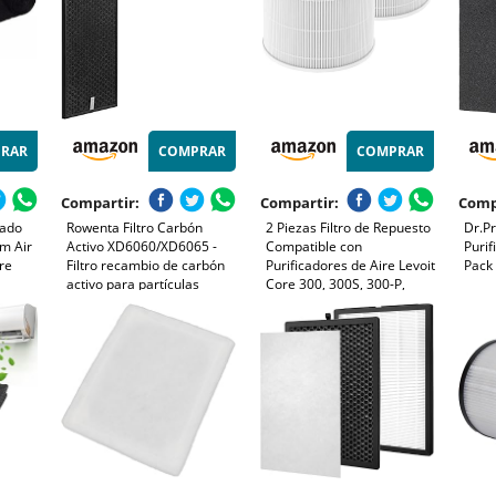
RAR
COMPRAR
COMPRAR
Compartir:
Compartir:
Comp
nado
Rowenta Filtro Carbón
2 Piezas Filtro de Repuesto
Dr.Pr
m Air
Activo XD6060/XD6065 -
Compatible con
Purif
re
Filtro recambio de carbón
Purificadores de Aire Levoit
Pack
activo para partículas
Core 300, 300S, 300-P,
lio
grandes, reduce el olor -
P350, 3 en 1 con Filtro HEPA
Purificador de aire
H13, Filtro de Carbón
Activado y Prefiltro,
Repuesto Core 300-RF