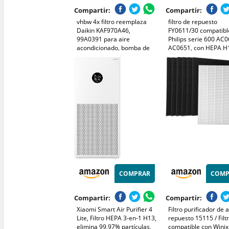
Compartir:
Compartir:
vhbw 4x filtro reemplaza
filtro de repuesto
Daikin KAF970A46,
FY0611/30 compatibl
99A0391 para aire
Philips serie 600 AC0
acondicionado, bomba de
AC0651, con HEPA H
calor - Fotocatalítico, 25,5 x
carbón activado que 
8 x 0,5 cm, sin marco
polvo, alérgenos y ol
COMPRAR
COMP
Compartir:
Compartir:
Xiaomi Smart Air Purifier 4
Filtro purificador de 
Lite, Filtro HEPA 3-en-1 H13,
repuesto 15115 / Filt
elimina 99,97% partículas,
compatible con Winix