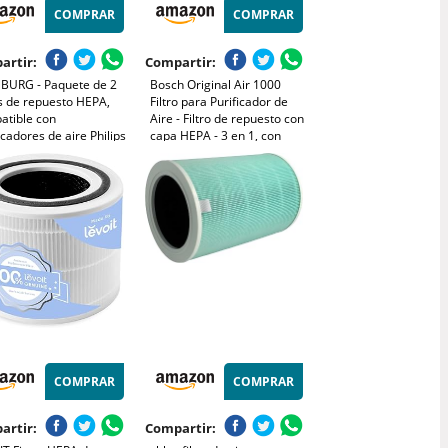
COMPRAR
COMPRAR
artir:
Compartir:
BURG - Paquete de 2
Bosch Original Air 1000
os de repuesto HEPA,
Filtro para Purificador de
atible con
Aire - Filtro de repuesto con
icadores de aire Philips
capa HEPA - 3 en 1, con
e 800 AC0830/10,
filtro de carbón activo - para
20/30, AC0820/10,
polvo, polvo fino y olores en
19/10, código de
el aire
ulo FY0194/30
COMPRAR
COMPRAR
artir:
Compartir: