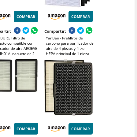
COMPRAR
COMPRAR
artir:
Compartir:
BURG Filtro de
YanBan - Prefiltros de
esto compatible con
carbono para purificador de
icador de aire AROEVE
aire de 4 piezas y filtro
 JH01A, paquete de 2
HEPA principal de 1 pieza
ades H13 True HEPA
para Winix 115115 5300
n activado de 3 etapas
5500
ltración de aire,
icación de polvo, VOCs
COMPRAR
COMPRAR