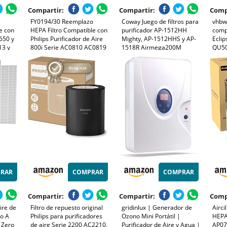
Compartir:
Compartir:
Comp
FY0194/30 Reemplazo
Coway Juego de filtros para
vhbw 
e con
HEPA Filtro Compatible con
purificador AP-1512HH
comp
650 y
Philips Purificador de Aire
Mighty, AP-1512HHS y AP-
Ecli
13 y
800i Serie AC0810 AC0819
1518R Airmega200M
QU50
elimina
AC0820 AC0830 y AC0850,
purif
ores
número de pieza FY0194/30
RAR
COMPRAR
COMPRAR
Compartir:
Compartir:
Comp
aire de
Filtro de repuesto original
gridinlux | Generador de
Airci
ro A
Philips para purificadores
Ozono Mini Portátil |
HEPA
 Zero
de aire Serie 2200 AC2210,
Purificador de Aire y Agua |
AP07