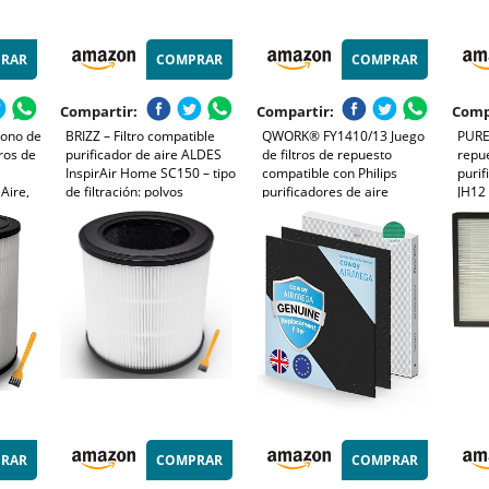
RAR
COMPRAR
COMPRAR
Compartir:
Compartir:
Comp
bono de
BRIZZ – Filtro compatible
QWORK® FY1410/13 Juego
PURE
tros de
purificador de aire ALDES
de filtros de repuesto
repu
InspirAir Home SC150 – tipo
compatible con Philips
purif
 Aire,
de filtración: polvos
purificadores de aire
JH12
ara
AC1212 AC1213 AC1214
unid
AC1215 AC1217 AC1219
carbó
AC2729 (Incluye 1 filtro
de fi
PCS))
HEPA y 1 filtro de carbón
purif
activado)
RAR
COMPRAR
COMPRAR