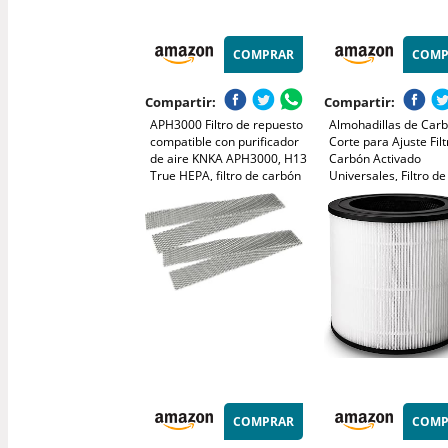
COMPRAR
COMP
Compartir:
Compartir:
APH3000 Filtro de repuesto
Almohadillas de Car
compatible con purificador
Corte para Ajuste Fil
de aire KNKA APH3000, H13
Carbón Activado
True HEPA, filtro de carbón
Universales, Filtro de
activado, paquete de 4
Filtros de Repuesto p
Purificadores de Aire
Acondicionado
(1.22m*0.2m*3mm(2
COMPRAR
COMP