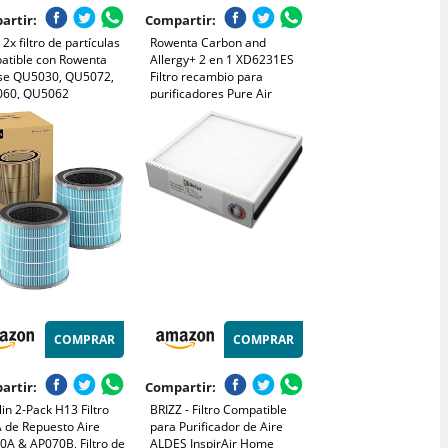
artir:
Compartir:
2x filtro de partículas
Rowenta Carbon and
atible con Rowenta
Allergy+ 2 en 1 XD6231ES
pse QU5030, QU5072,
Filtro recambio para
60, QU5062
purificadores Pure Air
icador, ventilador
PU3030 y PU3040
COMPRAR
COMPRAR
artir:
Compartir:
llin 2-Pack H13 Filtro
BRIZZ - Filtro Compatible
 de Repuesto Aire
para Purificador de Aire
0A & AP070B, Filtro de
ALDES InspirAir Home