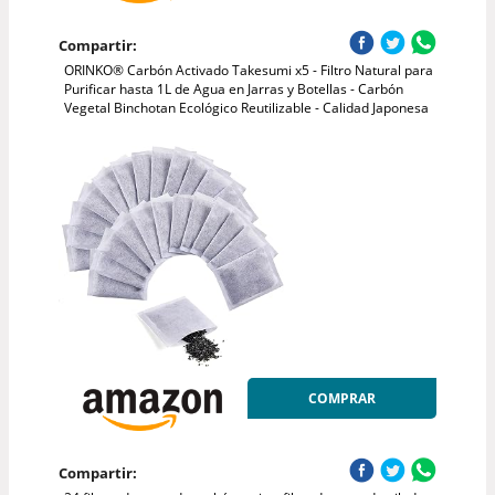
Compartir:
ORINKO® Carbón Activado Takesumi x5 - Filtro Natural para
Purificar hasta 1L de Agua en Jarras y Botellas - Carbón
Vegetal Binchotan Ecológico Reutilizable - Calidad Japonesa
COMPRAR
Compartir: