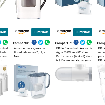
RAR
COMPRAR
COMPRAR
Compartir:
Compartir:
Comp
Antical
Amazon Basics Jarra de
BRITA Cartucho Filtrante de
BRITA
do de
filtrado de agua (2,3 L) -
Agua MAXTRA PRO Pure
agua
Debajo
Negro
Performance (All-in-1) Pack
pack 
lo
6 | Recambio original para
BRIT
xima
todas las jarras BRITA para
impur
agua de sabor puro - filtra
los p
0.01
PFAS, cloro, cal y metales
obten
mejo