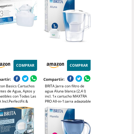
de sabor puro - filtra
esenciales para agua pura y
 cloro, cal y metales
saludable. Purificador agua
con tecnología exclusiva
COMPRAR
COMPRAR
artir:
Compartir:
on Basics Cartuchos
BRITA Jarra con filtro de
antes de Agua, Aptos y
agua Aluna blanca (2,4 l)
atibles con Todas Las
incl. 1x cartucho MAXTRA
 Incl.PerfectFit &
PRO All-in-1:jarra adaptable
s, 3 Unidad
al frigorífico con LTI digital
que reduce cloro, cal e
impurezas.