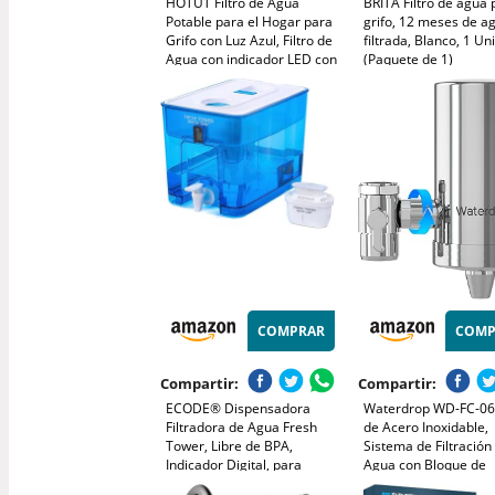
HOTUT Filtro de Agua
BRITA Filtro de agua 
Potable para el Hogar para
grifo, 12 meses de a
Grifo con Luz Azul, Filtro de
filtrada, Blanco, 1 Un
Agua con indicador LED con
(Paquete de 1)
1 Cartuchos de Fibra de
Carbono, Elimina el Cloro
COMPRAR
COMP
Compartir:
Compartir:
ECODE® Dispensadora
Waterdrop WD-FC-06 
Filtradora de Agua Fresh
de Acero Inoxidable,
Tower, Libre de BPA,
Sistema de Filtración
Indicador Digital, para
Agua con Bloque de
Nevera, Incluye Filtro
Carbón, Elimina el Clo