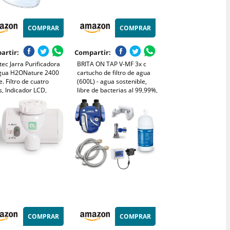
COMPRAR
COMPRAR
artir:
Compartir:
ec Jarra Purificadora
BRITA ON TAP V-MF 3x c
gua H2ONature 2400
cartucho de filtro de agua
e. Filtro de cuatro
(600L) - agua sostenible,
, Indicador LCD,
libre de bacterias al 99,99%,
cidad máxima 2,4 L sin
sabor mejorado, reduce
o, Tapa Extraíble, Incluye
micropartículas finas, PFAS,
tros
metales y sustancias que
afectan el sabor.
COMPRAR
COMPRAR