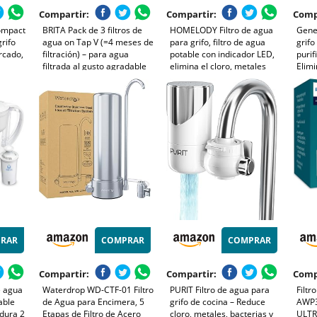
Compartir:
Compartir:
Comp
ompact
BRITA Pack de 3 filtros de
HOMELODY Filtro de agua
Gene
grifo
agua on Tap V (=4 meses de
para grifo, filtro de agua
grifo
rcado,
filtración) – para agua
potable con indicador LED,
purif
filtrada al gusto agradable
elimina el cloro, metales
Elimi
de
al instante, directamente
pesados y mal sabor, filtro
previ
 con
desde tu grifo de cocina.
de grifo con luz azul para
alime
o de
cocina (1 filtro)
de o
omado)
Ozon
RAR
COMPRAR
COMPRAR
Compartir:
Compartir:
Comp
de agua
Waterdrop WD-CTF-01 Filtro
PURIT Filtro de agua para
Filtr
able
de Agua para Encimera, 5
grifo de cocina – Reduce
AWP3
 dura 2
Etapas de Filtro de Acero
cloro, metales, bacterias y
ULTR