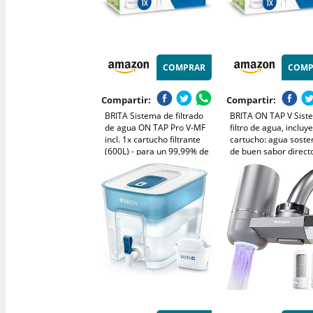
COMPRAR
COMP
Compartir:
Compartir:
BRITA Sistema de filtrado
BRITA ON TAP V Sist
de agua ON TAP Pro V-MF
filtro de agua, incluye
incl. 1x cartucho filtrante
cartucho: agua sosten
(600L) - para un 99,99% de
de buen sabor direct
agua libre de bacterias,
grifo, reduce
reduciendo PFAS, incl.
micropartículas, PFAS
cuenta atrás digital LCD de
metales y sustancias
capacidad
afectan el sabor.