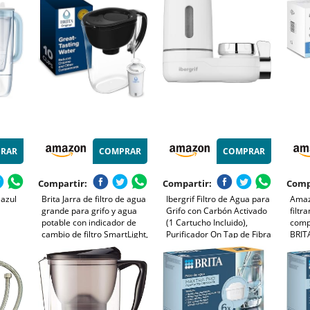
 Mal
metales y sustancias que
oficinas, que reduce cloro,
agua 
o)
alteran el sabor
cal e impurezas.
PFAS,
RAR
COMPRAR
COMPRAR
Compartir:
Compartir:
Comp
 azul
Brita Jarra de filtro de agua
Ibergrif Filtro de Agua para
Amaz
grande para grifo y agua
Grifo con Carbón Activado
filtr
potable con indicador de
(1 Cartucho Incluido),
comp
cambio de filtro SmartLight,
Purificador On Tap de Fibra
BRITA
atible
incluye 1 filtro estándar, sin
que Reduce Cloro, PFAS,
Jarra
icador,
BPA, dura 2 meses,
Sedimentos y Mal Sabor,
cloro y
capacidad de 10 tazas,
Fácil Instalación, Blanco,
color negro lima
M91007