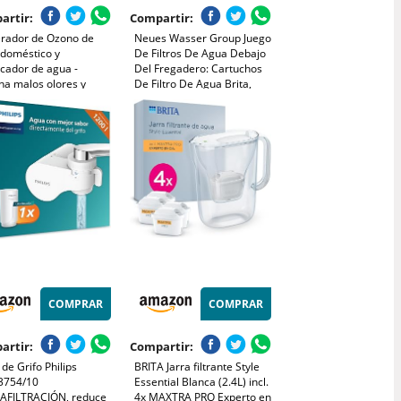
artir:
Compartir:
rador de Ozono de
Neues Wasser Group Juego
 doméstico y
De Filtros De Agua Debajo
icador de agua -
Del Fregadero: Cartuchos
na malos olores y
De Filtro De Agua Brita,
ene intoxicaciones
Cabezal De Filtro Brita,
ntarias - Producción
Tubo, Adaptador De Válvula
zono de 70 mg/h -
Angular, Indicador De
o Hogar.
Cambio De Reloj Digiflow
COMPRAR
COMPRAR
artir:
Compartir:
o de Grifo Philips
BRITA Jarra filtrante Style
754/10
Essential Blanca (2.4L) incl.
AFILTRACIÓN, reduce
4x MAXTRA PRO Experto en