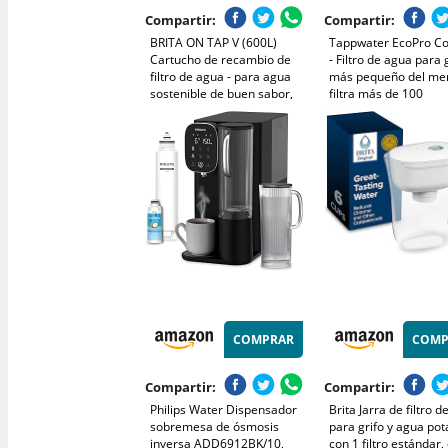
Compartir:
Compartir:
BRITA ON TAP V (600L)
Tappwater EcoPro C
Cartucho de recambio de
- Filtro de agua para 
filtro de agua - para agua
más pequeño del me
sostenible de buen sabor,
filtra más de 100
reduce las micro partículas,
sustancias. Sistema 
los metales pesados y otras
filtración en 5 etapas
sustancias que alteran el
nanotecnología. Filtr
sabor
agua para grifo. (cr
COMPRAR
COMP
Compartir:
Compartir:
Philips Water Dispensador
Brita Jarra de filtro 
sobremesa de ósmosis
para grifo y agua pot
inversa ADD6912BK/10,
con 1 filtro estándar,