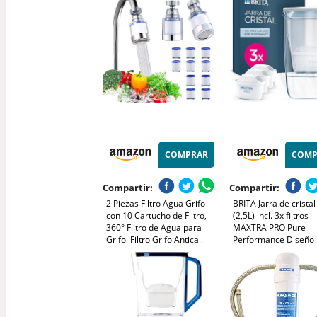
purificador Compatible,
Metales Pesados y el
Capacidad de 9.5L, Larga
Sabor (1 Filtro Incluid
Duración - Water Filter jug
COMPRAR
COMP
Compartir:
Compartir:
2 Piezas Filtro Agua Grifo
BRITA Jarra de cristal
con 10 Cartucho de Filtro,
(2,5L) incl. 3x filtros
360° Filtro de Agua para
MAXTRA PRO Pure
Grifo, Filtro Grifo Antical,
Performance Diseño
Filtros de Agua para Grifo,
premium con tapa ab
Filtros Agua Grifo para
de fácil llenado e ind
Cocina Fregadero Baño
que reduce la cal, el 
las impurezas