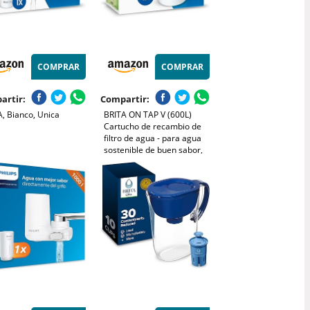
COMPRAR
COMPRAR
artir:
Compartir:
, Bianco, Unica
BRITA ON TAP V (600L)
Cartucho de recambio de
filtro de agua - para agua
sostenible de buen sabor,
reduce las micro partículas,
PFAS, los metales pesados y
otras sustancias que
alteran el sabor