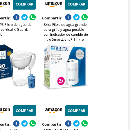
COMPRAR
COMPRAR
artir:
Compartir:
PS Filtro de agua del
Brita Filtro de agua grande
, vertical X-Guard,
para grifo y agua potable
co
con indicador de cambio de
filtro SmartLight + 1 filtro
Elite, reduce el 99% del
plomo, dura 6 meses,
capacidad de 10 tazas, azul
COMPRAR
COMPRAR
artir:
Compartir: