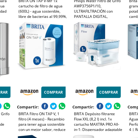
para
BRITA ON TAP V-MF 1x
Philips Water Filtro de Grifo
Brita
gua
cartucho de filtro de agua
AWP3756P1/10,
grand
idad
(600L) - agua sostenible,
ULTRAFILTRACIÓN con
potab
libre de bacterias al 99,99%,
PANTALLA DIGITAL,
cambi
sabor mejorado, reduce
capacidad de filtración de
+ 1 f
micropartículas finas, PFAS,
1200 L, reduce CLORO,
99% 
metales y sustancias que
PLOMO, MICROPLÁSTICOS y
mese
afectan el sabor.
BACTERIAS
tazas
RAR
COMPRAR
COMPRAR
Compartir:
Compartir:
Comp
Grifo
BRITA Filtro ON TAP V, 1
BRITA Depósito filtrante
BRITA
filtro (4 meses) - Recambio
Flow XXL (8,2 l) incl. 1x
Agua
 de
para tener agua sostenible
cartucho MAXTRA PRO All-
Perfo
con un mejor sabor, reduce
in-1: Dispensador adaptable
4 | R
ro, los
pequeñas partículas,
al frigorífico para familias y
todas