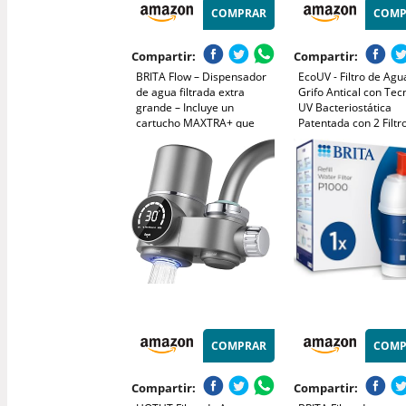
COMPRAR
COMP
Compartir:
Compartir:
BRITA Flow – Dispensador
EcoUV - Filtro de Agu
de agua filtrada extra
Grifo Antical con Tec
grande – Incluye un
UV Bacteriostática
cartucho MAXTRA+ que
Patentada con 2 Filtr
reduce la cal y el cloro,
Antical y Fibra de Ca
Única
Elimina Cal, Cloro, B
COMPRAR
COMP
Compartir:
Compartir: