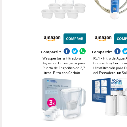
COMPRAR
COMP
Compartir:
Compartir:
Wessper Jarra Filtradora
K5.1 - Filtro de Agua 
Agua con Filtros, Jarra para
Compacto y Certifica
Puerta de Frigorífico de 2,7
Ultrafiltración para 
Litros, Filtro con Carbón
del Fregadero, un So
Activo y Resina de
Cartucho 3 en 1, Má
Intercambio Iónico, Jarra y
Filtración y Ahorro,
Juego de 6 Cartuchos - Azul
Precisión de Filtrado 
Micras