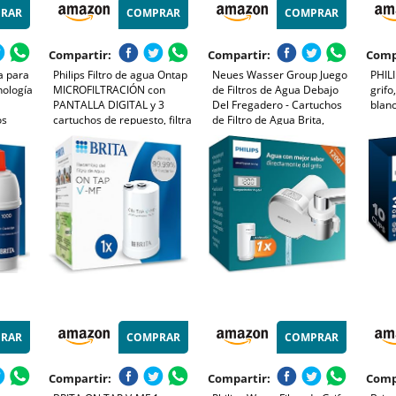
RAR
COMPRAR
COMPRAR
Compartir:
Compartir:
Comp
a para
Philips Filtro de agua Ontap
Neues Wasser Group Juego
PHILI
nología
MICROFILTRACIÓN con
de Filtros de Agua Debajo
grifo
PANTALLA DIGITAL y 3
Del Fregadero - Cartuchos
blan
os
cartuchos de repuesto, filtra
de Filtro de Agua Brita,
rbono -
sedimentos, cloro y otras
Filtro Brita P1000 Para
acterias
sustancias que alteran el
Montaje En Pared,
sabor, capacidad de
Manguera Flexible,
filtración de 1000 L
Adaptador de Válvula
Angular
RAR
COMPRAR
COMPRAR
Compartir:
Compartir:
Comp