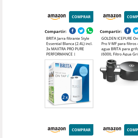
COMPRAR
COMP
Compartir:
Compartir:
BRITA Jarra filtrante Style
GOLDEN ICEPURE On
Essential Blanca (2.4L) incl.
Pro V-MF para filtros
3x MAXTRA PRO PURE
agua BRITA para grif
PERFORMANCE |
(600l), Filtro Agua Gri
Compatible con la puerta
Brita On Tap paquete
del frigorífico, con indicador
unidades
LED, filtra impurezas y
metales
COMPRAR
COMP