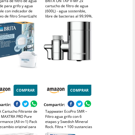
 Jarra de filtro de agua
BRITA ON TAP V-MF 2x
e para grifo y agua
cartucho de filtro de agua
le con indicador de
(600L) - agua sostenible,
o de filtro SmartLight
libre de bacterias al 99,99%,
iltro Elite, reduce el
sabor mejorado, reduce
del plomo, dura 6
micropartículas finas, PFAS,
s, capacidad de 10
metales y sustancias que
, color blanco
afectan el sabor.
COMPRAR
COMPRAR
artir:
Compartir:
 Cartucho Filtrante de
Tappwater EcoPro SMR –
 MAXTRA PRO Pure
Filtro agua grifo con 6
rmance (All-in-1) Pack
etapas y Swedish Mineral
ecambio original para
Rock. Filtra + 100 sustancias
 las jarras BRITA para
y añade minerales