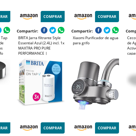
RAR
COMPRAR
COMPRAR
Compartir:
Compartir:
Comp
 Tap
BRITA Jarra filtrante Style
Xiaomi Purificador de agua
Cecot
 de
Essential Azul (2.4L) incl. 1x
para grifo
de A
os
MAXTRA PRO PURE
Activ
fo
PERFORMANCE |
capas
 de 4
Compatible con la puerta
Capa
del frigorífico, con indicador
filtr
LED, filtra impurezas,
3 Fil
metales y mucho más
RAR
COMPRAR
COMPRAR