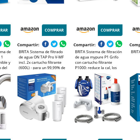
RAR
COMPRAR
COMPRAR
Compartir:
Compartir:
Comp
ema de
BRITA Sistema de filtrado
BRITA Sistema de filtración
BRITA
 1
de agua ON TAP Pro V-MF
de agua mypure P1 Grifo
ible y
incl. 2x cartucho filtrante
con cartucho filtrante
o del
(600L) - para un 99,99% de
P1000: reduce la cal, los
agua libre de bacterias,
metales, el cloro y las
,
reduciendo PFAS, incl.
impurezas para mejorar el
 que
cuenta atrás digital LCD de
sabor y calidad del agua
capacidad