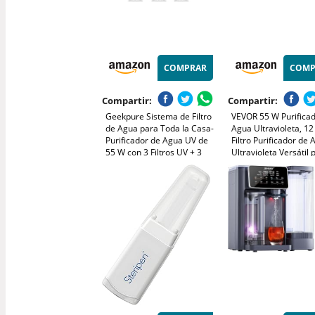
COMPRAR
COMP
Compartir:
Compartir:
Geekpure Sistema de Filtro
VEVOR 55 W Purifica
de Agua para Toda la Casa-
Agua Ultravioleta, 1
Purificador de Agua UV de
Filtro Purificador de
55 W con 3 Filtros UV + 3
Ultravioleta Versátil 
Manguitos de Cuarzo
Toda la Casa con Ca
de Acero Inoxidable,
de Cuarzo Apto para
Bebida