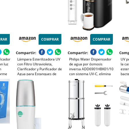
RAR
COMPRAR
COMPRAR
Compartir:
Compartir:
Comp
ficador
Lámpara Esterilizadora UV
Philips Water Dispensador
UV pu
n luz
con Filtro Ultravioleta,
de agua por ósmosis
la ca
n
Clarificador y Purificador de
inversa ADD6901HBK01/10
este
forme
Agua para Estanques de
con sistema UV-C, elimina
bacte
 Agua
Coral y Acuarios con
hasta 110 sustancias,
5
Enchufe Europeo. EU Plug
calentamiento instantáneo,
1L
vida útil del filtro 1 año