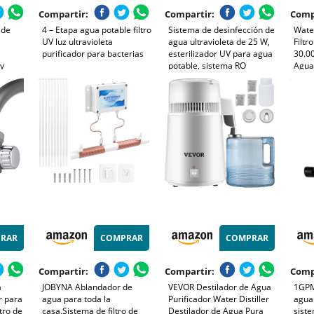
Compartir:
Compartir:
Comp
 de
4 – Etapa agua potable filtro
Sistema de desinfección de
Wate
UV luz ultravioleta
agua ultravioleta de 25 W,
Filtr
purificador para bacterias
esterilizador UV para agua
30.00
 y
potable, sistema RO
Agua
nes
dispensador de agua,
de 5+
cción
purificador, etc.
NSF/
-
Plomo
Olor
RAR
COMPRAR
COMPRAR
Compartir:
Compartir:
Comp
a
JOBYNA Ablandador de
VEVOR Destilador de Agua
1GPM
r para
agua para toda la
Purificador Water Distiller
agua
ltro de
casa,Sistema de filtro de
Destilador de Agua Pura
siste