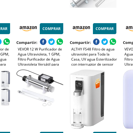
RAR
COMPRAR
COMPRAR
Compartir:
Compartir:
Comp
dor de
VEVOR 12 W Purificador de
ALTHY FS48 Filtro de agua
VEVO
2 GPM,
Agua Ultravioleta, 1 GPM,
ultraviolet para Toda la
Agua 
 Agua
Filtro Purificador de Agua
Casa, UV agua Esterilizador
Filtr
para
Ultravioleta Versátil para
con interruptor de sensor
Ultra
rcasa
Toda la Casa con Carcasa
de flujo inteligente,
Toda
 Funda
de Acero Inoxidable, Funda
esterilización efectiva del
de Ac
 Ducha,
de Cuarzo Apto para Ducha,
99,99%, 12GPM, 110-240V,
de C
Bebida
48W ahorro energía
Bebi