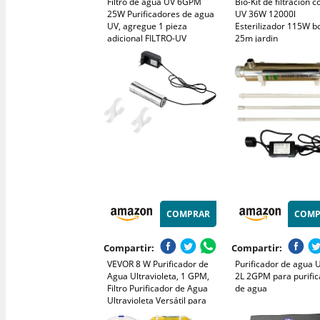
Filtro de agua UV 6GPM
Bio-Kit de filtración co
25W Purificadores de agua
UV 36W 12000l
UV, agregue 1 pieza
Esterilizador 115W 
adicional FILTRO-UV
25m jardin
COMPRAR
COMP
Compartir:
Compartir:
VEVOR 8 W Purificador de
Purificador de agua
Agua Ultravioleta, 1 GPM,
2L 2GPM para purifi
Filtro Purificador de Agua
de agua
Ultravioleta Versátil para
Toda la Casa con Carcasa