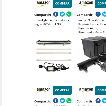
COMPRAR
COMP
Compartir:
Compartir:
Ultralight potabilizador de
Jimmy R9 Purificador
agua UV SteriPEN®
Osmosis Inversa Dom
Para Encimera,
Dispensador Agua Ca
7 Etapas Filtración, U
Calentamiento 3S, 7
Temperaturas, Monit
COMPRAR
COMP
Compartir:
Compartir: