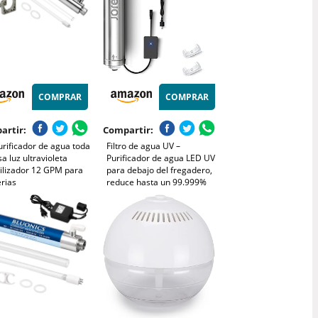
COMPRAR
COMPRAR
artir:
Compartir:
rificador de agua toda
Filtro de agua UV –
sa luz ultravioleta
Purificador de agua LED UV
rilizador 12 GPM para
para debajo del fregadero,
rias
reduce hasta un 99.999%
de bacterias, sin
mantenimiento para
sistema de ósmosis inversa
con sensor de flujo
instantáneo