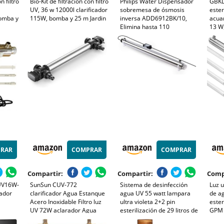
n filtro
Bio-Kit de filtración con filtro
Philips Water Dispensador
GBKD
UV, 36 w 12000l clarificador
sobremesa de ósmosis
ester
bomba y
115W, bomba y 25 m Jardin
inversa ADD6912BK/10,
acuar
Elimina hasta 110
13 W,
sustancias, Agua fría,
agua 
Caliente y a Temperatura
bacte
Ambiente, Vida útil del Filtro
pisci
1 año
estan
lámp
RAR
COMPRAR
COMPRAR
Compartir:
Compartir:
Comp
 UV16W-
SunSun CUV-772
Sistema de desinfección
Luz u
cador
clarificador Agua Estanque
agua UV 55 watt lampara
de ag
Acero Inoxidable Filtro luz
ultra violeta 2+2 pin
ester
UV 72W aclarador Agua
esterilización de 29 litros de
GPM
jardín
agua por minuto