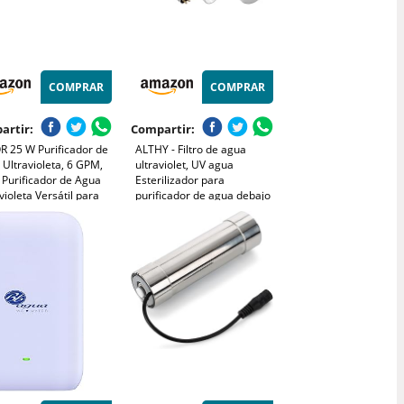
COMPRAR
COMPRAR
artir:
Compartir:
R 25 W Purificador de
ALTHY - Filtro de agua
Ultravioleta, 6 GPM,
ultraviolet, UV agua
o Purificador de Agua
Esterilizador para
violeta Versátil para
purificador de agua debajo
 la Casa con Carcasa
del fregadero o sistema de
ero Inoxidable, Funda
ósmosis inversa, con
uarzo Apto para Ducha,
interruptor sensor flujo
da
inteligente, 1GPM, 110-
240V, 11W