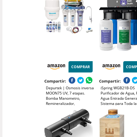
de Acero Inoxidable, Funda
de Cuarzo Apto para Ducha,
Bebida
COMPRAR
COMP
Compartir:
Compartir:
Depurtek | Osmosis inversa
iSpring WGB21B-DS
MOON75 UV, 7 etapas.
Purificador de Agua, F
Bomba Manometro,
Agua Entrada Genera
Remineralizador,
Sistema para Toda la
Ultravioleta y Grifo Lux,
Filtro Antical + CTO 1
Membrana 75 GPD
4.5" (Cloro y Olor), 
1", Sin Cal y Protecci
Tuberías