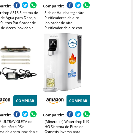
artir:
Compartir:
rdrop AS13 Sistema de
Sichler Haushaltsgeräte
o de Agua para Debajo,
Purificadores de aire -
0 litros Purificador de
Ionizador de aire:
 de Acero Inoxidable
Purificador de aire con
1 Grado, Certificado
ionizador, Luz ultravioleta,
ANSI 42, Reduce
Filtro de polvo y soplador,
, Cloro, Sabores y
10 vatios (Iones
es
ambientador)
COMPRAR
COMPRAR
artir:
Compartir:
 ULTRAVIOLETA de
[Minerales] Waterdrop K19-
 desinfecci¨®n
HG Sistema de Filtro de
ma de acero inoxidable
Ósmosis Inversa para