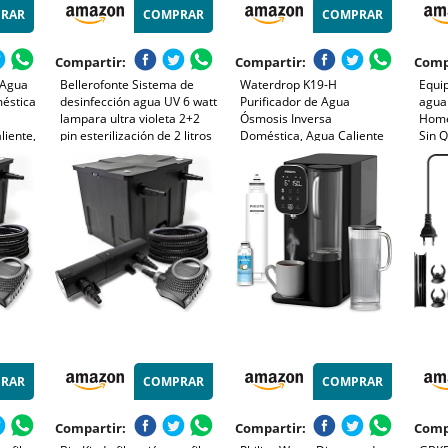
RAR
COMPRAR
COMPRAR
Compartir:
Compartir:
Comp
 Agua
Bellerofonte Sistema de
Waterdrop K19-H
Equi
éstica
desinfección agua UV 6 watt
Purificador de Agua
agua
lampara ultra violeta 2+2
Ósmosis Inversa
Home.
liente,
pin esterilización de 2 litros
Doméstica, Agua Caliente
Sin Q
V,
de agua por minuto
Dispensador, Agua a
Comp
Temperatura Ambiente y
de Fi
or TDS
Agua Caliente Entre 45°C y
Inve
95°C
Depó
RAR
COMPRAR
COMPRAR
Compartir:
Compartir:
Comp