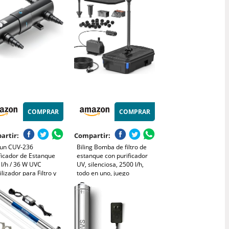
Conexión Aclarador Acuario
Jardín Resistente
COMPRAR
COMPRAR
artir:
Compartir:
un CUV-236
Biling Bomba de filtro de
ficador de Estanque
estanque con purificador
l/h / 36 W UVC
UV, silenciosa, 2500 l/h,
ilizador para Filtro y
todo en uno, juego
a, purificador con
completo con filtro, incluye
ra UV, Filtro de luz
3 boquillas de fuente, para
Control de Algas
estanques de jardín de
hasta 3000 litros de