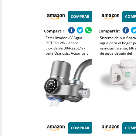
COMPRAR
COMP
Compartir:
Compartir:
Esterilizador UV Agua
Sistema de purificaci
ROTEK 12W - Acero
agua para el hogar p
Inoxidable 304-226L/h -
ósmosis inversa, filtr
para Ósmosis, Acuarios y
de agua debajo del
Agua Lluvia
fregadero para agua
potable limpia
COMPRAR
COMP