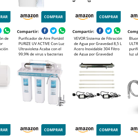
RAR
COMPRAR
COMPRAR
Compartir:
Compartir:
Comp
ón de
Purificador de Aire Portátil
VEVOR Sistema de Filtración
Bluon
or
PURIZE UV ACTIVE Con Luz
de Agua por Gravedad 8,5 L
ULTR
ación
Ultravioleta Acaba con el
Acero Inoxidable 304 Filtro
purif
99,9% de virus y bacterias
de Agua por Gravedad
luz u
Aire sano, sin malos olores,
Reducción de Plomo y hasta
siste
para toda la familia. Seguro,
99% de Cloro con Filtros de
la ó
potente, económico,
Carbón y Cerámica, Grifo y
silencioso.
Soporte
RAR
COMPRAR
COMPRAR