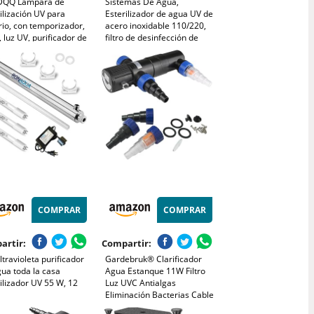
QQ Lámpara de
Sistemas De Agua,
ilización UV para
Esterilizador de agua UV de
io, con temporizador,
acero inoxidable 110/220,
 luz UV, purificador de
filtro de desinfección de
contra algas y
bebida directa de lámpara
rias, luz UV para
de tubo ultravioleta,
nas de filtro,
purificador de tanque de
ques, acuarios,
peces de acuario Mayor
ara de limpieza
Eficie
COMPRAR
COMPRAR
artir:
Compartir:
ltravioleta purificador
Gardebruk® Clarificador
ua toda la casa
Agua Estanque 11W Filtro
ilizador UV 55 W, 12
Luz UVC Antialgas
Eliminación Bacterias Cable
5 m con 3 Adaptadores de