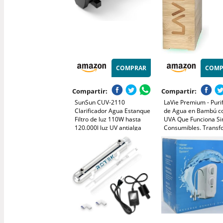
COMPRAR
COMP
Compartir:
Compartir:
SunSun CUV-2110
LaVie Premium - Puri
Clarificador Agua Estanque
de Agua en Bambú co
Filtro de luz 110W hasta
UVA Que Funciona Si
120.000l luz UV antialga
Consumibles. Trans
su Agua del Grifo en
Pura y Deliciosa en 1
Minutos. Capacidad 