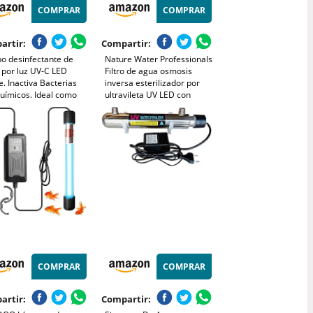
COMPRAR
COMPRAR
artir:
Compartir:
po desinfectante de
Nature Water Professionals
 por luz UV-C LED
Filtro de agua osmosis
 Inactiva Bacterias
inversa esterilizador por
uímicos. Ideal como
ultravileta UV LED con
lemento a Sistemas
control de flujo intelgiente
ltración, Ósmosis
Premium
rsa o Pequeños
sitos. Bbagua.
COMPRAR
COMPRAR
artir:
Compartir: