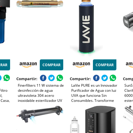
RAR
COMPRAR
COMPRAR
Compartir:
Compartir:
Comp
Finerfilters 11 W sistema de
LaVie PURE es un Innovador
SunS
iltro
desinfección de agua
Purificador de Agua con luz
Clari
l,
ultravioleta 304 acero
UVA que funciona Sin
6000 
 Casa,
inoxidable esterilizador UV
Consumibles. Transforme
ester
0" x
4 litros por minuto ultra
su Agua del Grifo en Agua
Bomb
Conexión
violeta filtro de agua
Pura y Deliciosa en 15
lámpa
ón
purificador
minutos. Capacidad 1 L
para 