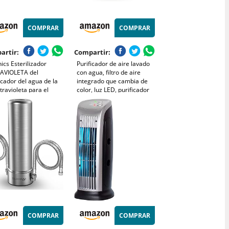
COMPRAR
COMPRAR
artir:
Compartir:
ics Esterilizador
Purificador de aire lavado
AVIOLETA del
con agua, filtro de aire
icador del agua de la
integrado que cambia de
ltravioleta para el
color, luz LED, purificador
ma del agua potable de
de aire de 10 W para
smosis reversa 0,5 GPM
dormitorios, salas de estar,
oficinas
COMPRAR
COMPRAR