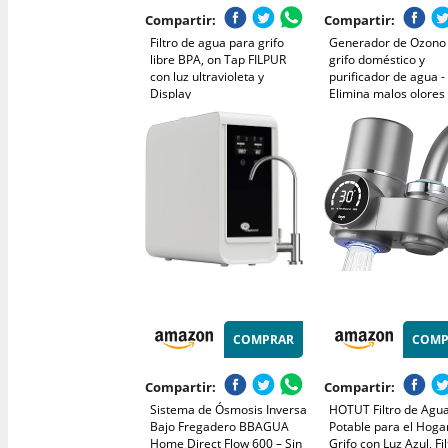
Compartir:
Compartir:
Filtro de agua para grifo
Generador de Ozono
libre BPA, on Tap FILPUR
grifo doméstico y
con luz ultravioleta y
purificador de agua -
Display
Elimina malos olores
previene intoxicacio
alimentarias - Produ
de ozono de 70 mg/h 
Ozono Hogar.
COMPRAR
COMP
Compartir:
Compartir:
Sistema de Ósmosis Inversa
HOTUT Filtro de Agu
Bajo Fregadero BBAGUA
Potable para el Hoga
Home Direct Flow 600 – Sin
Grifo con Luz Azul, Fi