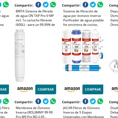
Compartir:
Compartir:
Comp
s
BRITA Sistema de filtrado
Sistema de filtración de
Depu
de agua
de agua ON TAP Pro V-MF
agua por ósmosis inversa
Osmo
incl. 1x cartucho filtrante
Purificador de agua potable
Galo
ina
(600L) - para un 99,99% de
for encimera de cocina,
Osmo
l
agua libre de bacterias,
máquina purificadora de
purif
bebida
reduciendo PFAS, incl.
sistema de filtro doméstico
Compa
idable
cuenta atrás digital LCD de
de carbón activado de
Osmo
agua
capacidad
cerámica Fácil de reempl
Dome
pres
RAR
COMPRAR
COMPRAR
Compartir:
Compartir:
Comp
 Filtro
Membrana de Ósmosis
JACAR Filtros de Osmosis
Doul
ma de
Inversa (RO) JIMMY R9 R9
Inversa de 5 Etapas
Deba
gón,
Pro M9 Pro RO-2.0S -
Universales con Membrana
Push-