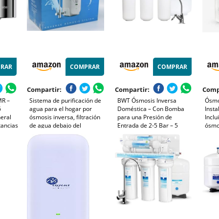
RAR
COMPRAR
COMPRAR
Compartir:
Compartir:
Comp
MR –
Sistema de purificación de
BWT Ósmosis Inversa
Ósmo
6
agua para el hogar por
Doméstica – Con Bomba
Insta
eral
ósmosis inversa, filtración
para una Presión de
Inclu
tancias
de agua debajo del
Entrada de 2-5 Bar – 5
ósmos
fregadero para agua
Etapas con
agua 
 pura y
potable limpia
REMINERALIZADOR – 75
etapa
r agua
GPD, Caudal de 11,8 L/h,
direc
iva
Tanque de 12 L
Cert