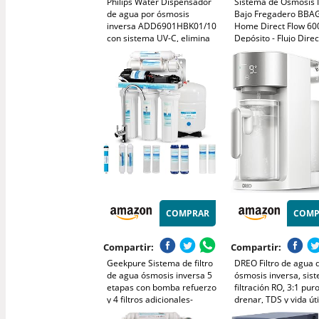
Philips Water Dispensador
Sistema de Ósmosis 
de agua por ósmosis
Bajo Fregadero BB
inversa ADD6901HBK01/10
Home Direct Flow 600
con sistema UV-C, elimina
Depósito - Flujo Direc
hasta 110 sustancias,
1.6 L/min – Grifo y Kit
calentamiento instantáneo,
Incluidos – Agua Pota
vida útil del filtro 1 año
Purificada
COMPRAR
COMP
Compartir:
Compartir:
Geekpure Sistema de filtro
DREO Filtro de agua 
de agua ósmosis inversa 5
ósmosis inversa, sis
etapas con bomba refuerzo
filtración RO, 3:1 pur
y 4 filtros adicionales-
drenar, TDS y vida úti
75GPD
filtro y jarra de llena