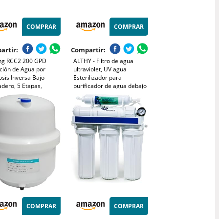
COMPRAR
COMPRAR
artir:
Compartir:
ing RCC2 200 GPD
ALTHY - Filtro de agua
ación de Agua por
ultraviolet, UV agua
sis Inversa Bajo
Esterilizador para
dero, 5 Etapas,
purificador de agua debajo
cidad Mejorada, Grifo
del fregadero o sistema de
ntaje Fácil Patentado
ósmosis inversa, con
Instalación sin
interruptor sensor flujo
licaciones
inteligente, 1GPM, 110-
240V, 11W
COMPRAR
COMPRAR