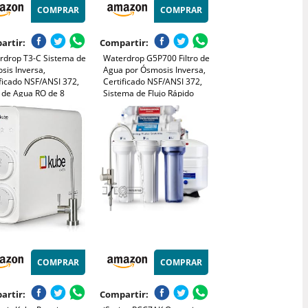
COMPRAR
COMPRAR
artir:
Compartir:
rdrop T3-C Sistema de
Waterdrop G5P700 Filtro de
sis Inversa,
Agua por Ósmosis Inversa,
ficado NSF/ANSI 372,
Certificado NSF/ANSI 372,
o de Agua RO de 8
Sistema de Flujo Rápido
as, Sistema de
700G, Ósmosis Inversa de 7
ación de Agua sin
Etapas, Relación de Pureza
ue de 450 GPD,
2:1, Grifo LED Inteligente,
ción Agua Pura-
Sin BPA
üe de 2:1, Libre de
COMPRAR
COMPRAR
artir:
Compartir: