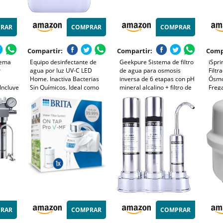
RAR
COMPRAR
COMPRAR
Compartir:
Compartir:
Comp
tema
Equipo desinfectante de
Geekpure Sistema de filtro
iSpr
r
agua por luz UV-C LED
de agua para osmosis
Filtr
Home. Inactiva Bacterias
inversa de 6 etapas con pH
Ósmo
 Incluye
Sin Químicos. Ideal como
mineral alcalino + filtro de
Frega
oride |
Complemento a Sistemas
reiniciación 75GPD
Capa
abor
de Filtración, Ósmosis
de Mo
ere
Inversa o Pequeños
para 
ería
Depósitos. Bbagua.
Comp
RAR
COMPRAR
COMPRAR