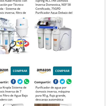
sis Kube Practic con
iSpring RCC7AK Osmosis
lación por Técnico
Inversa Domestica, NSF 58
ida - Sistema de
Certificado, 75GPD
is inversa, filtro de
Purificador Agua Debajo del
sin depósito con 5
Fregadero, 6 Etapas con
s, RO 600 GPD de flujo
Remineralización de Agua
to, Grifo 1 vía,
PH+, Diseño Patentado de
ificado UNE 149101
Grifo para Fácil Instalación
COMPRAR
COMPRAR
artir:
Compartir:
ta Kropla Sistema de
Purificador de agua por
sis Inversa de 7
ósmosis inversa, máquina
s Filtro de Agua Bajo
pura 90 g, flujo grande,
adero con
descarga automática
alizador Ionizador y
debajo la cocina del hogar,