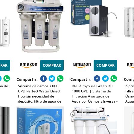
ación,
Mineralización | Sistema
filtración de agua RO de 8
Tanq
Bajo Fregadero con Filtros y
etapas, purificador de agua
Membrana
certificado NSF para el
RAR
COMPRAR
COMPRAR
Compartir:
Compartir:
Comp
ma de
Sistema de ósmosis 600
BRITA mypure Green RO
iSpr
GPD Perfect Water Direct
1000 GPD | Sistema de
Filtr
Flow sin necesidad de
Filtración Avanzada de
Ósmos
a
depósito, filtro de agua de
Agua por Ósmosis Inversa -
Agua
Ajustes
ósmosis inversa
Reduce Cal, Cloro,
2:1 P
ar
Bacterias, Virus,
Reduc
n Puro-
Microplásticos y PFAS
Sist
a)
Sin 