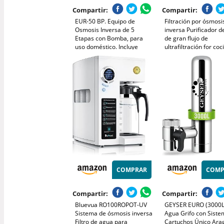
Compartir:
Compartir:
EUR-50 BP. Equipo de
Filtración por ósmosi
Osmosis Inversa de 5
inversa Purificador 
Etapas con Bomba, para
de gran flujo de
uso doméstico. Incluye
ultrafiltración for coc
filtro, membrana y
doméstica debajo de
postfiltro. Obtenga agua de
fregadero con grifo 
mineralización débil y con
directa de acero inox
un ultra bajo rechazo.
Sistema de filtro de 
Bbagua.
COMPRAR
COMP
Compartir:
Compartir:
Bluevua RO100ROPOT-UV
GEYSER EURO (3000L)
Sistema de ósmosis inversa
Agua Grifo con Siste
Filtro de agua para
Cartuchos Único Ara