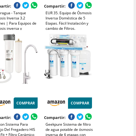
artir:
Compartir:
ragua - Tanque
EUR 35. Equipo de Ósmosis
sis Inversa 3.2
Inversa Doméstica de 5
nes | Para Equipos de
Etapas. Fácil Instalación y
sis inversa y
cambio de Filtros.
icadores | 12 Litros |
Colocación bajo encimera.
tible con Filtros
Incluye Filtros, Membrana y
sis 5 Etapas, Bomba
Post Filtro. Bbagua.
stica | Viene ya
urizado
COMPRAR
COMPRAR
artir:
Compartir:
ton Sistema Para
Geekpure Sistema de filtro
jo Del Fregadero HIS
de agua potable de ósmosis
Fit + Filtro Cerámico
inversa de 6 etapas con