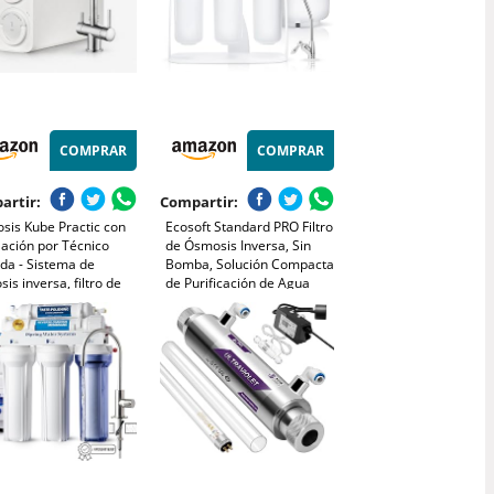
COMPRAR
COMPRAR
artir:
Compartir:
sis Kube Practic con
Ecosoft Standard PRO Filtro
lación por Técnico
de Ósmosis Inversa, Sin
ida - Sistema de
Bomba, Solución Compacta
is inversa, filtro de
de Purificación de Agua
sin depósito con 5
s, RO 600 GPD de flujo
to, Grifo 3 vías,
ificado UNE 149101