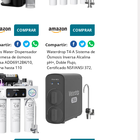
COMPRAR
COMPRAR
artir:
Compartir:
ips Water Dispensador
Waterdrop T4-A Sistema de
emesa de ósmosis
Ósmosis Inversa Alcalina
rsa ADD6912BK/10,
pH+, Doble Flujo,
ina hasta 110
Certificado NSF/ANSI 372,
ncias, Agua fría,
Filtración de 10 etapas,
ente y a Temperatura
Sistema de Filtrado Agua
nte, Vida útil del Filtro
RO sin Tanqu, 450 GPD,
o
Relación Agua
Pura/Desagüe 2:1