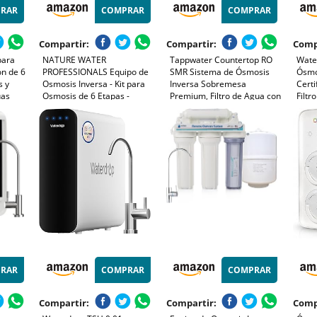
RAR
COMPRAR
COMPRAR
Compartir:
Compartir:
Comp
para
NATURE WATER
Tappwater Countertop RO
Wate
ón de 6
PROFESSIONALS Equipo de
SMR Sistema de Ósmosis
Ósmo
s y
Osmosis Inversa - Kit para
Inversa Sobremesa
Certi
uas
Osmosis de 6 Etapas -
Premium, Filtro de Agua con
Filtr
or TDS,
Capacidad para 5 L - Incluye
Mineralización,
Etap
e
Membrana Vontron de
Dispensador de Agua Fría y
Filtr
zación
50GPD, Deposito y Filtros
Caliente, 12L/h, Purificador
Tanq
Agua sin Instalación
Rela
Desag
BPA
RAR
COMPRAR
COMPRAR
Compartir:
Compartir:
Comp