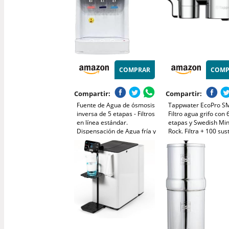
COMPRAR
COMP
Compartir:
Compartir:
Fuente de Agua de ósmosis
Tappwater EcoPro S
inversa de 5 etapas - Filtros
Filtro agua grifo con 
en línea estándar.
etapas y Swedish Min
Dispensación de Agua fría y
Rock. Filtra + 100 sus
Natural o fría y Caliente -
y añade minerales
Sin recambio de botellas
esenciales para agua
(Sobremesa)
saludable. Purificado
con tecnología exclus