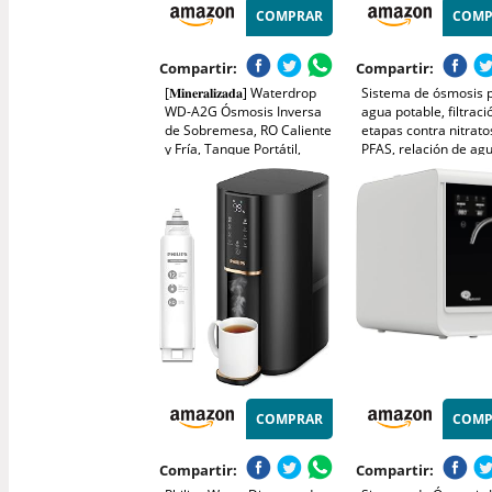
COMPRAR
COMP
Compartir:
Compartir:
[𝐌𝐢𝐧𝐞𝐫𝐚𝐥𝐢𝐳𝐚𝐝𝐚] Waterdrop
Sistema de ósmosis 
WD-A2G Ósmosis Inversa
agua potable, filtraci
de Sobremesa, RO Caliente
etapas contra nitrato
y Fría, Tanque Portátil,
PFAS, relación de ag
Dispensador Sin Botella, 6
residuales 4:1, monit
Temperaturas, 3:1
tanque de 4L, jarra d
Pura/Drenaje
cristal de reminerali
de 1,2 L para
COMPRAR
COMP
Compartir:
Compartir: