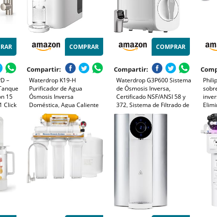
RAR
COMPRAR
COMPRAR
Compartir:
Compartir:
Comp
D –
Waterdrop K19-H
Waterdrop G3P600 Sistema
Phil
 Tanque
Purificador de Agua
de Ósmosis Inversa,
sobr
ón 15
Ósmosis Inversa
Certificado NSF/ANSI 58 y
inve
1 Click
Doméstica, Agua Caliente
372, Sistema de Filtrado de
Elim
Dispensador, Agua a
Agua por Ósmosis Inversa,
susta
üe |
Temperatura Ambiente y
Reducción de TDS, 600
Cali
Agua Caliente Entre 45°C y
GPD, 2:1 puro a Drenaje,
Ambie
95°C
Grifo LED Inteligente
1 añ