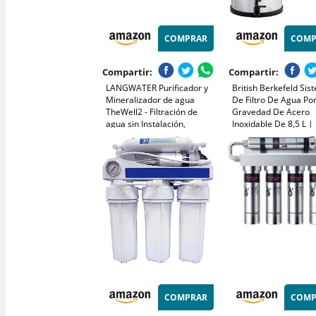
COMPRAR
COMP
Compartir:
Compartir:
LANGWATER Purificador y
British Berkefeld Sis
Mineralizador de agua
De Filtro De Agua Po
TheWell2 - Filtración de
Gravedad De Acero
agua sin Instalación,
Inoxidable De 8,5 L |
ósmosis inversa y UV con
2 cartuchos Ultra Flu
Minerales añadidos
Agua limpia con un s
excelente | No requi
electricidad ni fontan
COMPRAR
COMP