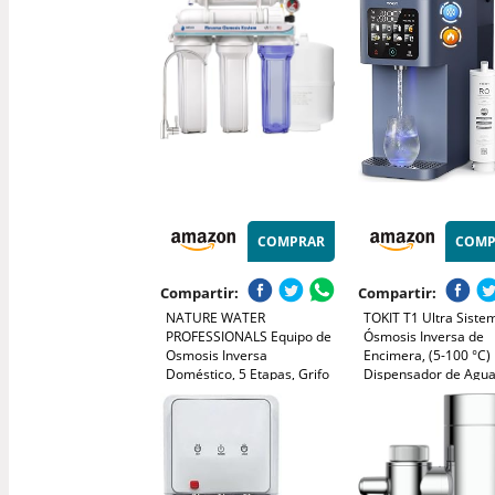
automático, sin instal
purificador de agua
autolimpiante
COMPRAR
COMP
Compartir:
Compartir:
NATURE WATER
TOKIT T1 Ultra Siste
PROFESSIONALS Equipo de
Ósmosis Inversa de
Osmosis Inversa
Encimera, (5-100 °C)
Doméstico, 5 Etapas, Grifo
Dispensador de Agu
Acero Inoxidable, Depósito
Caliente y Fríacon 8 
6 Litros, Membrana 75GPD,
Temperatura, Estánd
Filtros, Accesorios
NSF/ANSI 58, Relació
Drenante 3:1 (T1 Ultr