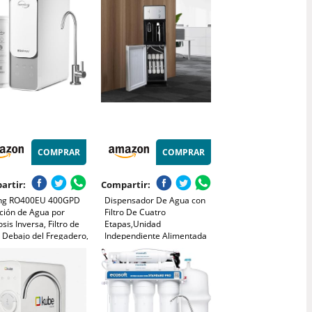
ue de 12 Litros RO7
filtración directa
bebidas(110-V)
COMPRAR
COMPRAR
artir:
Compartir:
ing RO400EU 400GPD
Dispensador De Agua con
ación de Agua por
Filtro De Cuatro
is Inversa, Filtro de
Etapas,Unidad
 Debajo del Fregadero,
Independiente Alimentada
uro a Drenaje,
por La Red Eléctrica
ción Efectiva de TDS,
Cargando Dispensador De
ema de Ósmosis Inversa
Agua Fria para Uso
Tanque
Doméstico Y En Pequeñas
Empresas