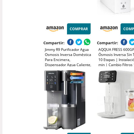
COMPRAR
COMP
Compartir:
Compartir:
Jimmy R9 Purificador Agua
AQQUA FRESS 600GP
Osmosis Inversa Doméstica
Ósmosis Inversa Sin
Para Encimera,
10 Etapas | Instalaci
Dispensador Agua Caliente,
min | Cambio Filtros 
7 Etapas Filtración, UV,
| Funciona con o sin
Calentamiento 3S, 7
Electricidad y Desag
Temperaturas, Monitor TDS
Marca España