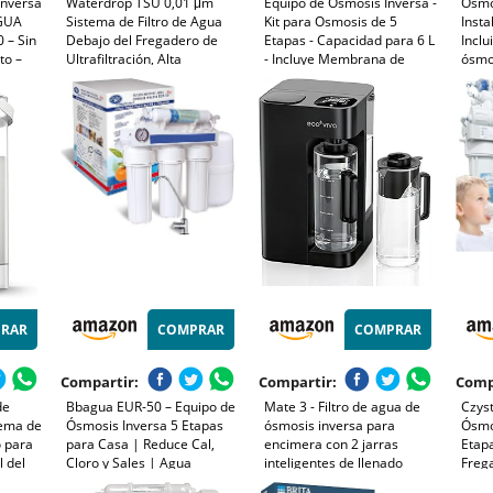
Inversa
Waterdrop TSU 0,01 μm
Equipo de Osmosis Inversa -
Ósmo
AGUA
Sistema de Filtro de Agua
Kit para Osmosis de 5
Insta
 – Sin
Debajo del Fregadero de
Etapas - Capacidad para 6 L
Inclu
to –
Ultrafiltración, Alta
- Incluye Membrana de
ósmos
Capacidad de 3 Etapas,
75GPD, Deposito de Agua y
agua 
ble
Panel Inteligente, Sin Aguas
Filtros - Nature Water
etapa
Residuales, Reducir PFAS,
Professionals
direc
PFOA/PFOS
Cert
RAR
COMPRAR
COMPRAR
Compartir:
Compartir:
Comp
de
Bbagua EUR-50 – Equipo de
Mate 3 - Filtro de agua de
Czys
tema de
Ósmosis Inversa 5 Etapas
ósmosis inversa para
Ósmo
o para
para Casa | Reduce Cal,
encimera con 2 jarras
Etapa
l del
Cloro y Sales | Agua
inteligentes de llenado
Freg
do
Purificada de Baja
automático, sistema de
Miner