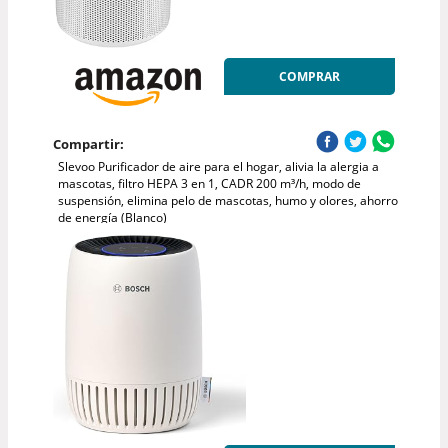
COMPRAR
Compartir:
Slevoo Purificador de aire para el hogar, alivia la alergia a
mascotas, filtro HEPA 3 en 1, CADR 200 m³/h, modo de
suspensión, elimina pelo de mascotas, humo y olores, ahorro
de energía (Blanco)