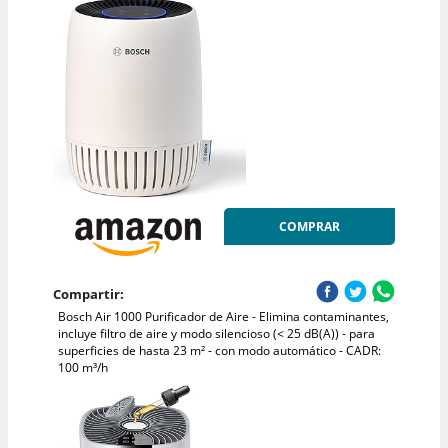
COMPRAR
Compartir:
Bosch Air 1000 Purificador de Aire - Elimina contaminantes,
incluye filtro de aire y modo silencioso (< 25 dB(A)) - para
superficies de hasta 23 m² - con modo automático - CADR:
100 m³/h