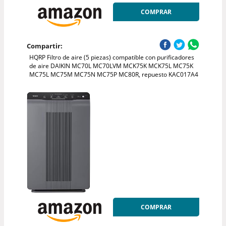
COMPRAR
Compartir:
HQRP Filtro de aire (5 piezas) compatible con purificadores
de aire DAIKIN MC70L MC70LVM MCK75K MCK75L MC75K
MC75L MC75M MC75N MC75P MC80R, repuesto KAC017A4
COMPRAR