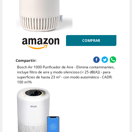
COMPRAR
Compartir:
Bosch Air 1000 Purificador de Aire - Elimina contaminantes,
incluye filtro de aire y modo silencioso (< 25 dB(A)) - para
superficies de hasta 23 m² - con modo automático - CADR:
100 m³/h