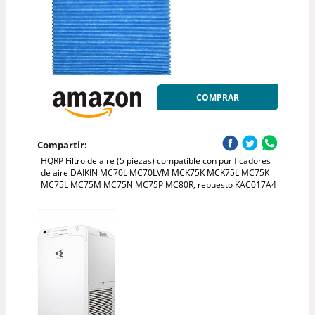
COMPRAR
Compartir:
HQRP Filtro de aire (5 piezas) compatible con purificadores
de aire DAIKIN MC70L MC70LVM MCK75K MCK75L MC75K
MC75L MC75M MC75N MC75P MC80R, repuesto KAC017A4