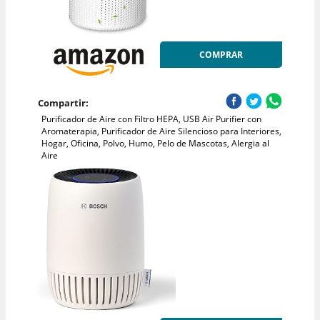
COMPRAR
Compartir:
Purificador de Aire con Filtro HEPA, USB Air Purifier con
Aromaterapia, Purificador de Aire Silencioso para Interiores,
Hogar, Oficina, Polvo, Humo, Pelo de Mascotas, Alergia al
Aire