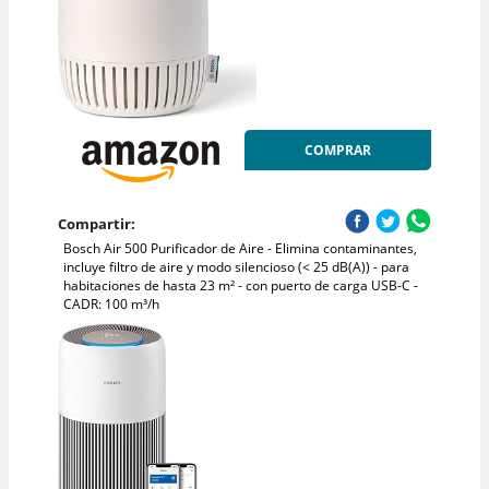
COMPRAR
Compartir:
Bosch Air 500 Purificador de Aire - Elimina contaminantes,
incluye filtro de aire y modo silencioso (< 25 dB(A)) - para
habitaciones de hasta 23 m² - con puerto de carga USB-C -
CADR: 100 m³/h