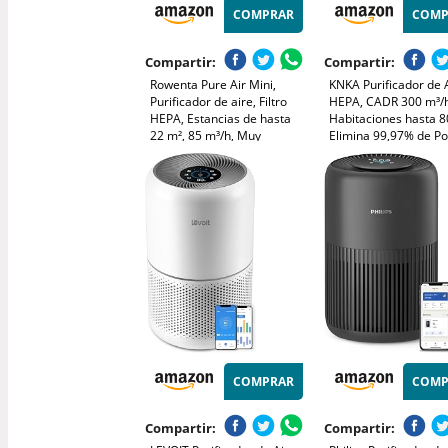
COMPRAR
COMP
Compartir:
Compartir:
Rowenta Pure Air Mini,
KNKA Purificador de 
Purificador de aire, Filtro
HEPA, CADR 300 m³/h
HEPA, Estancias de hasta
Habitaciones hasta 8
22 m², 85 m³/h, Muy
Elimina 99,97% de Po
silencioso, Reduce malos
Polen y Olores, Sens
olores, Motor Effitech, Azul,
Inteligente, Modo Aut
PU1522F0
Reposo, Ideal para
Fumadores y Mascot
(APH3000)
COMPRAR
COMP
Compartir:
Compartir: