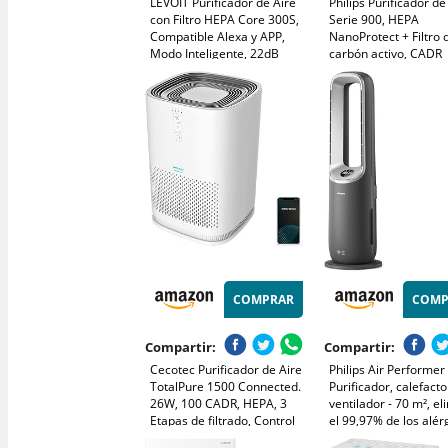
LEVOIT Purificador de Aire
Philips Purificador de
con Filtro HEPA Core 300S,
Serie 900, HEPA
Compatible Alexa y APP,
NanoProtect + Filtro 
Modo Inteligente, 22dB
carbón activo, CADR
Modo de Sueño Silencioso,
250m³/h para alérgic
Elimina 99.97% de Alergia
65m², silencioso, inte
Polen Ácaros Humo Pelo de
y de bajo consumo
Mascota, Bajo Consumo
(AC0951/13)
COMPRAR
COMP
Compartir:
Compartir:
Cecotec Purificador de Aire
Philips Air Performer
TotalPure 1500 Connected.
Purificador, calefacto
26W, 100 CADR, HEPA, 3
ventilador - 70 m², el
Etapas de filtrado, Control
el 99,97% de los alér
por Wi-fi, 2 Modos de
Filtro HEPA, Sensore