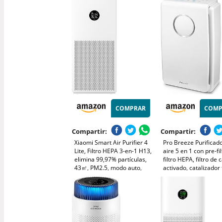
Funcionamiento, Sensor PM
inteligentes, Alexa, A
2,5, Cobertura 40 m3 -
Silencioso y bajo co
Blanco
(AMF870/15)
COMPRAR
COMP
Compartir:
Compartir:
Xiaomi Smart Air Purifier 4
Pro Breeze Purificad
Lite, Filtro HEPA 3-en-1 H13,
aire 5 en 1 con pre-fil
elimina 99,97% partículas,
filtro HEPA, filtro de
43㎡, PM2.5, modo auto,
activado, catalizador 
generador de iones
control vocal Alexa y
negativos. Contra las
Google, silencioso
alergias y los olores
dormitorio oficina
218, 40 m²)