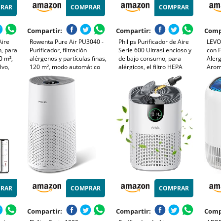
RAR
COMPRAR
COMPRAR
Compartir:
Compartir:
Comp
Aire
Rowenta Pure Air PU3040 -
Philips Purificador de Aire
LEVOI
, para
Purificador, filtración
Serie 600 Ultrasilencioso y
con F
0 m²,
alérgenos y partículas finas,
de bajo consumo, para
Alerg
lvo,
120 m², modo automático
alérgicos, el filtro HEPA
Aroma
or
día y noche, temporizador,
elimina el 99,97% de los
Aire 
o y
apagado automático,
contaminantes, cubre hasta
Cons
encendido programable,
44m2, controlado por app,
Core
as
indicador cambio filtro
blanco (AC0650/10)
RAR
COMPRAR
COMPRAR
Compartir:
Compartir:
Comp