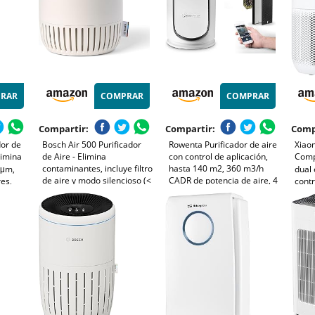
RAR
COMPRAR
COMPRAR
Compartir:
Compartir:
Comp
dor de
Bosch Air 500 Purificador
Rowenta Purificador de aire
Xiaom
limina
de Aire - Elimina
con control de aplicación,
Comp
contaminantes, incluye filtro
hasta 140 m2, 360 m3/h
3μm,
dual 
de aire y modo silencioso (<
CADR de potencia de aire, 4
res,
contr
25 dB(A)) - para
niveles de filtro, filtro de
 app,
alérg
habitaciones de hasta 23 m²
carbón activo, PU6080 80W,
o,
voz, 
- con puerto de carga USB-
230V
bajo
C - CADR: 100 m³/h