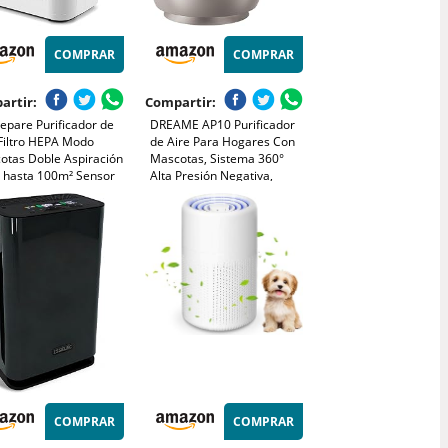
COMPRAR
COMPRAR
artir:
Compartir:
epare Purificador de
DREAME AP10 Purificador
 Filtro HEPA Modo
de Aire Para Hogares Con
otas Doble Aspiración
Mascotas, Sistema 360°
 hasta 100m² Sensor
Alta Presión Negativa,
dad Aire PM2,5 Modo
Purificación 5 Etapas Que
e para Dormitorio,
Captura Pelo y Olores,
ina, Apartamentos
Transparente, Tapa Curva,
Luz Eco, Control Con App
COMPRAR
COMPRAR