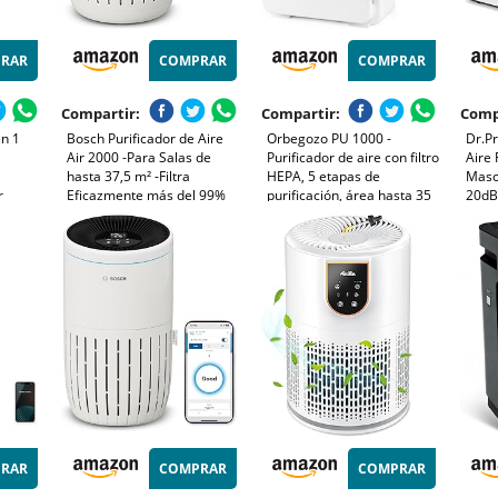
RAR
COMPRAR
COMPRAR
Compartir:
Compartir:
Comp
n 1
Bosch Purificador de Aire
Orbegozo PU 1000 -
Dr.Pr
Air 2000 -Para Salas de
Purificador de aire con filtro
Aire
hasta 37,5 m² -Filtra
HEPA, 5 etapas de
Masc
r
Eficazmente más del 99%
purificación, área hasta 35
20dB
de los Contaminantes,
m2, temporizador, panel
Cali
Incluye Filtro de Aire, Modos
táctil, contra alérgenos y
Noch
Automático y Reposo (< 25
olores, 45 W
Ofic
dB(A)) - CADR: 180 m³/h
RAR
COMPRAR
COMPRAR