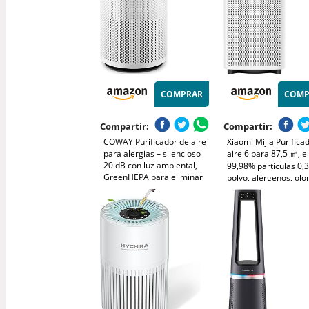
COMPRAR
COMP
Compartir:
Compartir:
COWAY Purificador de aire
Xiaomi Mijia Purifica
para alergias – silencioso
aire 6 para 87,5 ㎡, e
20 dB con luz ambiental,
99,98% partículas 0,
GreenHEPA para eliminar
polvo, alérgenos, olo
99,999% de partículas 0,01
humo, control Alexa y
µm, CADR alto 244 m³/h –
modo sueño silencios
ideal para dormitorio –
blanco
AIRMEGA 100