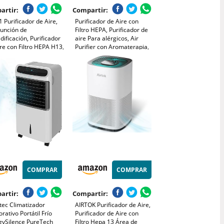
artir:
Compartir:
1 Purificador de Aire,
Purificador de Aire con
Función de
Filtro HEPA, Purificador de
ificación, Purificador
aire Para alérgicos, Air
re con Filtro HEPA H13,
Purifier con Aromaterapia,
 330m³/h a 80㎡,
Elimina de Alergia Polen
Olor y Caspa de Mascota,
na 99.97% de Alergias
humo, Blanco
n Ácaros Humo Pelo de
ota, 22dB Modo de
o
COMPRAR
COMPRAR
artir:
Compartir:
tec Climatizador
AIRTOK Purificador de Aire,
rativo Portátil Frío
Purificador de Aire con
gySilence PureTech
Filtro Hepa 13 Área de