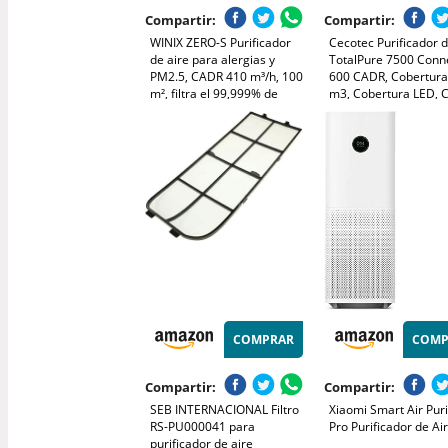
Compartir:
Compartir:
WINIX ZERO-S Purificador
Cecotec Purificador d
de aire para alergias y
TotalPure 7500 Conn
PM2.5, CADR 410 m³/h, 100
600 CADR, Cobertura
m², filtra el 99,999% de
m3, Cobertura LED, C
polen, alergias, polvo y
por Wi-Fi
humo, monitor de calidad
del aire, modo de
suspensión y automático.
COMPRAR
COMP
Compartir:
Compartir:
SEB INTERNACIONAL Filtro
Xiaomi Smart Air Puri
RS-PU000041 para
Pro Purificador de Ai
purificador de aire