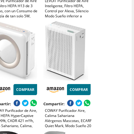
VE Purificador de Aire
LEVOIT Purificador de Aire
iltro HEPA H13 de 3
Inteligente, Filtro HEPA,
as, con un Consumo de
Control por Alexa, Silencio
ía de tan solo 5W,
Modo Sueño inferior a
cioso a 22db con
24dB, Elimina 99,97% de
a, Combate el Polen,
Alergia Polen Olor y Caspa
mo y el Pelo de
de Mascota,Blanco
otas
COMPRAR
COMPRAR
artir:
Compartir:
Y Purificador de Aire,
COWAY Purificador Aire,
ro HEPA HyperCaptive
Calima Sahariana
99%, CADR 421 m³/h,
Alérgenos Mascotas, ECARF
 Sahariano, Calima,
Quiet Mark, Modo Sueño 20
, Alergias, Mascotas,
dB, Prefiltro Lavable,