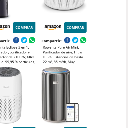
COMPRAR
COMPRAR
artir:
Compartir:
ta Eclipse 3 en 1,
Rowenta Pure Air Mini,
lador, purificador y
Purificador de aire, Filtro
actor de 2100 W, filtra
HEPA, Estancias de hasta
 el 99,95 % partículas,
22 m², 85 m³/h, Muy
cioso, oscilación, luz
silencioso, Reduce malos
rativa, encendido
olores, Motor Effitech,
amable, plata,
Blanco y azul, PU1520F0
062