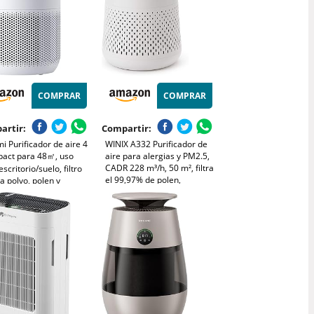
COMPRAR
COMPRAR
artir:
Compartir:
i Purificador de aire 4
WINIX A332 Purificador de
act para 48㎡, uso
aire para alergias y PM2.5,
CADR 228 m³/h, 50 m², filtra
escritorio/suelo, filtro
el 99,97% de polen,
a polvo, polen y
alergias, polvo y humo,
enos, control app y
monitor de calidad del aire,
modo sueño silencioso,
modo de suspensión y
 consumo, blanco
automático