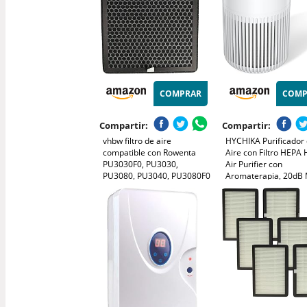
COMPRAR
COMP
Compartir:
Compartir:
vhbw filtro de aire
HYCHIKA Purificador
compatible con Rowenta
Aire con Filtro HEPA 
PU3030F0, PU3030,
Air Purifier con
PU3080, PU3040, PU3080F0
Aromaterapia, 20dB
purificador - Filtro combi
Sueño, Elimina 99,9
carbón activo + Allergy+
Polvo, Polen, Humo y
Olores, 3 Luces Noct
Temporizador, para 
y Dormitorio