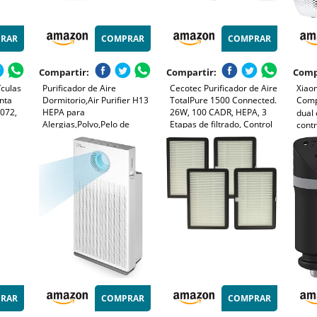
RAR
COMPRAR
COMPRAR
Compartir:
Compartir:
Comp
ículas
Purificador de Aire
Cecotec Purificador de Aire
Xiaom
nta
Dormitorio,Air Purifier H13
TotalPure 1500 Connected.
Comp
072,
HEPA para
26W, 100 CADR, HEPA, 3
dual 
Alergias,Polvo,Pelo de
Etapas de filtrado, Control
contr
r
Mascotas,Humo y
por Wi-fi, 2 Modos de
alérg
Olores,Mini Purificador Aire
Funcionamiento, Sensor PM
voz, 
Silencioso 37 dB para
2,5, Cobertura 40 m3 -
bajo
Hogar y Oficina
Blanco
RAR
COMPRAR
COMPRAR