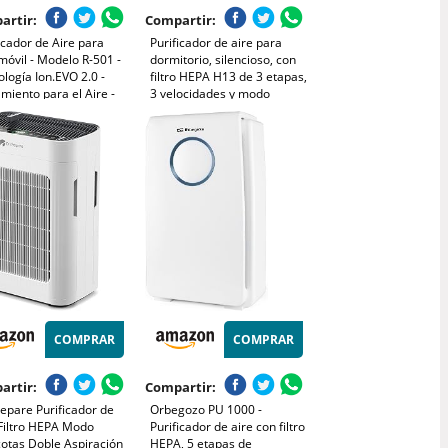
artir:
Compartir:
icador de Aire para
Purificador de aire para
óvil - Modelo R-501 -
dormitorio, silencioso, con
logía Ion.EVO 2.0 -
filtro HEPA H13 de 3 etapas,
miento para el Aire -
3 velocidades y modo
pora Luz LED - Ideal
nocturno de 12 dB. Elimina
Personas Alérgicas al
polen, polvo, caspa de
 - Alta Efectividad -
mascotas, olores, humo y
rcan
COV.
COMPRAR
COMPRAR
artir:
Compartir:
epare Purificador de
Orbegozo PU 1000 -
 Filtro HEPA Modo
Purificador de aire con filtro
otas Doble Aspiración
HEPA, 5 etapas de