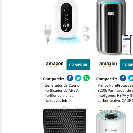
PM2.5, Filtro HEPA, Elimina
espacios pequeños y
el 99.97% de Alergias Polen
compatible con ench
Polvo Olores
batería externa
COMPRAR
COMP
Compartir:
Compartir:
Generador de Ozono
Philips PureProtect S
Purificador de Aire,Air
3200: Purificador de 
Purifier con Iones
inteligente, HEPA y fi
Negativos,Inicio
carbón activo, CADR
Desodorizando
m³/h para 130 m²,
Esterilizador de Ozono Para
ultrasilencioso, captu
BañO,con Casa Nueva,con
99,97% de alérgenos
Organizador de
conectada (AC3210/1
Cables,Blanco