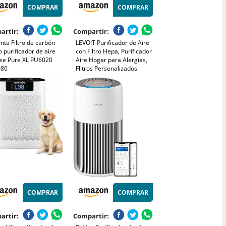
COMPRAR
COMPRAR
artir:
Compartir:
ta Filtro de carbón
LEVOIT Purificador de Aire
o purificador de aire
con Filtro Hepa, Purificador
nse Pure XL PU6020
Aire Hogar para Alergias,
080
Flitros Personalizados
Elimina 99,97% del Polen,
Polvo, Olores de Mascotas,
Modo Sueño y
Temporizador
COMPRAR
COMPRAR
artir:
Compartir: