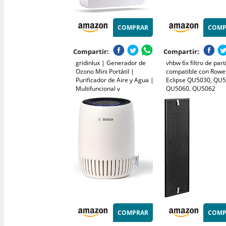
COMPRAR
COMP
Compartir:
Compartir:
gridinlux | Generador de
vhbw 6x filtro de part
Ozono Mini Portátil |
compatible con Rowe
Purificador de Aire y Agua |
Eclipse QU5030, QU5
Multifuncional y
QU5060, QU5062
Desinfectante | Filtra y
purificador, ventilado
Neutraliza alérgenos y
Malos olores | Potencia y
duración Personalizable |
10W
COMPRAR
COMP