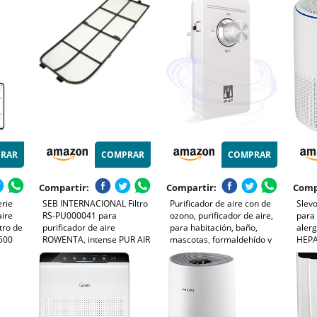
 es
Captura Pelo y Olores,
65m²,
ufe o
Transparente, Tapa Curva,
y de
Luz Eco, Control Con App
(AC0
RAR
COMPRAR
COMPRAR
Compartir:
Compartir:
Comp
erie
SEB INTERNACIONAL Filtro
Purificador de aire con de
Slevo
aire
RS-PU000041 para
ozono, purificador de aire,
para 
ltro de
purificador de aire
para habitación, baño,
alerg
 500
ROWENTA, intense PUR AIR
mascotas, formaldehído y
HEPA
XL
olores, alta eficiencia -
m³/h
ra el
Blanco
elimi
, App
humo
2)
energ