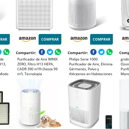
RAR
COMPRAR
COMPRAR
Compartir:
Compartir:
Comp
 de
Purificador de Aire WINIX
Philips Serie 1000
gridi
H13,
ZERO, Filtro H13 HEPA,
Purificador de Aire, Elimina
Ozon
CADR 390 m³/h (hasta 99
Gérmenes, Polvo y
Purif
 Modo
m²). Tecnología
Alérgenos en Habitaciones
Mand
7% de
PlasmaWave. Reduce el
de hasta 78 m², CADR 300
Espec
99,999% Contaminantes,
m³/h, Modo de Reposo
Pequ
urnas,
Alergias y Olores.
(AC1711/10)
Dura
Hogar
Temporizador 8h. Para
14W
Salones & Oficinas