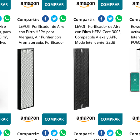
RAR
COMPRAR
COMPRAR
Compartir:
Compartir:
Comp
Aire
LEVOIT Purificador de Aire
LEVOIT Purificador de Aire
Rowen
, para
con Filtro HEPA para
con Filtro HEPA Core 300S,
activ
0 m²,
Alergias, Air Purifier con
Compatible Alexa y APP,
Inte
lvo,
Aromaterapia, Purificador
Modo Inteligente, 22dB
PU6
or
Aire Silencioso 25dB, Bajo
Modo de Sueño Silencioso,
o y
Consumo de Energía de 7W,
Elimina 99.97% de Alergia
Core Mini
Polen Ácaros Humo Pelo de
as
Mascota, Bajo Consumo
RAR
COMPRAR
COMPRAR
Compartir:
Compartir:
Comp