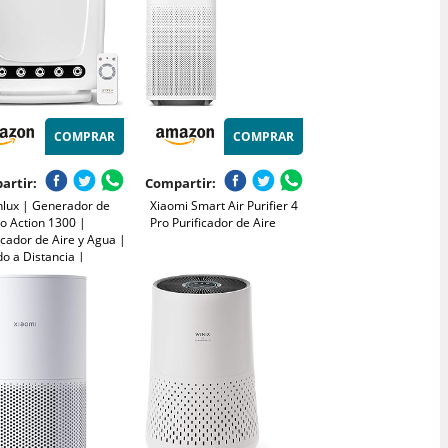
COMPRAR
COMPRAR
artir:
Compartir:
nlux | Generador de
Xiaomi Smart Air Purifier 4
o Action 1300 |
Pro Purificador de Aire
icador de Aire y Agua |
o a Distancia |
ial Hogar y Espacios
eños | Potencia y
ción Personalizables |