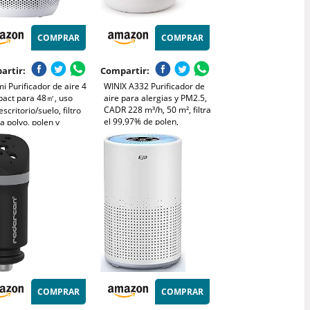
COMPRAR
COMPRAR
artir:
Compartir:
i Purificador de aire 4
WINIX A332 Purificador de
act para 48㎡, uso
aire para alergias y PM2.5,
CADR 228 m³/h, 50 m², filtra
escritorio/suelo, filtro
el 99,97% de polen,
a polvo, polen y
alergias, polvo y humo,
enos, control app y
monitor de calidad del aire,
modo sueño silencioso,
modo de suspensión y
 consumo, blanco
automático
COMPRAR
COMPRAR