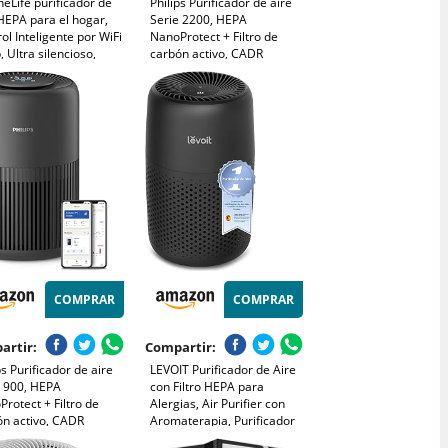
eLife purificador de
Philips Purificador de aire
HEPA para el hogar,
Serie 2200, HEPA
ol Inteligente por WiFi
NanoProtect + Filtro de
, Ultra silencioso,
carbón activo, CADR
na polvo, Pelo de
400m³/h para 104m²,
otas y olores, Cubre
Personas alérgicas, Ultra
a 167 m²
silencioso, Filtro inteligente
y duradero (AC2210/10)
COMPRAR
COMPRAR
artir:
Compartir:
ps Purificador de aire
LEVOIT Purificador de Aire
e 900, HEPA
con Filtro HEPA para
rotect + Filtro de
Alergias, Air Purifier con
ón activo, CADR
Aromaterapia, Purificador
³/h para alérgicos de
Aire Silencioso, Bajo