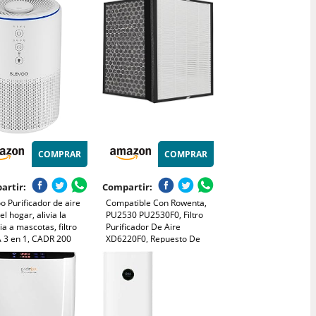
 silencioso, inteligente
Consumo de Energía de 7W,
 bajo consumo
Negro, Core Mini
951/13)
COMPRAR
COMPRAR
artir:
Compartir:
o Purificador de aire
Compatible Con Rowenta,
el hogar, alivia la
PU2530 PU2530F0, Filtro
ia a mascotas, filtro
Purificador De Aire
 3 en 1, CADR 200
XD6220F0, Repuesto De
, modo de suspensión,
Filtro De Carbono 2 En 1.
na pelo de mascotas,
 y olores, ahorro de
ía (Blanco)