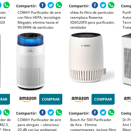
Compartir:
Compartir:
Comp
rbón
COWAY Purificador de aire
vhbw 4x filtro de partículas
Purif
aire
con filtro HEPA, tecnología
reemplaza Rowenta
Autom
020
MegaJet, elimina hasta el
XD6520F0 para purificador,
Tecno
99,999% de partículas
ventilador
Trata
nocivas hasta 0,01 µm para
Incor
alergias al polen y al polvo,
para 
CADR 402 m³/h - AIRMEGA
Polvo
JET
Rada
RAR
COMPRAR
COMPRAR
Compartir:
Compartir:
Comp
ador de
COWAY Purificador de aire
Bosch Air 500 Purificador
Dr.Pr
PM2.5,
para alergias – silencioso
de Aire - Elimina
Aire
 filtra
20 dB con luz ambiental,
contaminantes, incluye filtro
Masc