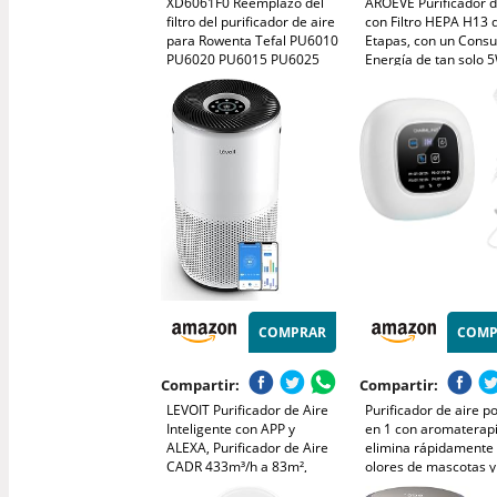
XD6061F0 Reemplazo del
AROEVE Purificador d
filtro del purificador de aire
con Filtro HEPA H13 
para Rowenta Tefal PU6010
Etapas, con un Cons
PU6020 PU6015 PU6025
Energía de tan solo 
PU6040 PU6045 Purificador
Silencioso a 22db co
de aire XD6077F0 filtro de
Aroma, Combate el P
HEPA y carbón activado
el Humo y el Pelo de
Mascotas
COMPRAR
COMP
Compartir:
Compartir:
LEVOIT Purificador de Aire
Purificador de aire po
Inteligente con APP y
en 1 con aromaterapi
ALEXA, Purificador de Aire
elimina rápidamente 
CADR 433m³/h a 83m²,
olores de mascotas 
28dB Silencioso, Pantalla
devuelve el aire fresc