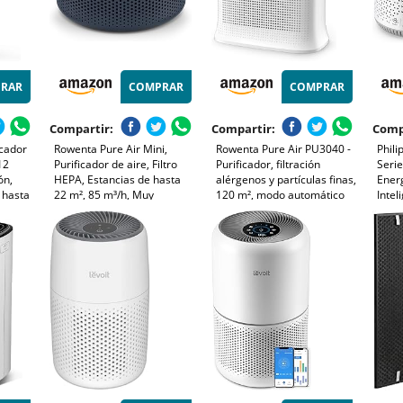
RAR
COMPRAR
COMPRAR
Compartir:
Compartir:
Comp
icador
Rowenta Pure Air Mini,
Rowenta Pure Air PU3040 -
Phili
12
Purificador de aire, Filtro
Purificador, filtración
Serie
ón,
HEPA, Estancias de hasta
alérgenos y partículas finas,
Ener
s hasta
22 m², 85 m³/h, Muy
120 m², modo automático
Intel
,
silencioso, Reduce malos
día y noche, temporizador,
Alérg
ata,
olores, Motor Effitech, Azul,
apagado automático,
99,9
PU1522F0
encendido programable,
Contr
indicador cambio filtro
Blan