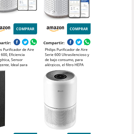
COMPRAR
COMPRAR
artir:
Compartir:
ps Purificador de Aire
Philips Purificador de Aire
 600, Eficiencia
Serie 600 Ultrasilencioso y
gética, Sensor
de bajo consumo, para
igente, Ideal para
alérgicos, el filtro HEPA
icos, Filtro HEPA
elimina el 99,97% de los
7%, Cubre Hasta 44 m²,
contaminantes, cubre hasta
ol por App Philips Air+,
44m2, controlado por app,
co (AC0651/10)
blanco (AC0650/10)