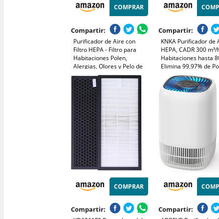
COMPRAR
COMP
Compartir:
Compartir:
Purificador de Aire con
KNKA Purificador de 
Filtro HEPA - Filtro para
HEPA, CADR 300 m³/h
Habitaciones Polen,
Habitaciones hasta 8
Alergias, Olores y Pelo de
Elimina 99,97% de Po
Mascotas, con Esponja de
Polen y Olores, Sens
Aromaterapia, 7.2W y 3
Inteligente, Modo Aut
Velocidades, Silencioso
Reposo, Ideal para
Versión Mejorada
Fumadores y Mascot
(APH3000)
COMPRAR
COMP
Compartir:
Compartir: