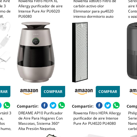
e Aire
Rowenta Filtro HEPA XL
Rowenta xd6065 Filtro de
Seren
de 3
Allergy purificador de aire
carbón activo olor
aire 
umo de
Intense Pure Air PU6020
Eliminator para pu4020
Contr
5W,
PU6080
intenso dormitorio auto
y app
n
purificador de aire puro
Elimi
olen,
masc
hast
RAR
COMPRAR
COMPRAR
Compartir:
Compartir:
Comp
rtátil 3
DREAME AP10 Purificador
Rowenta Filtro HEPA Allergy
Phili
a,
de Aire Para Hogares Con
purificador de aire Intense
Seri
los
Mascotas, Sistema 360°
Pure Air PU4020 PU4080
NanoP
y humo,
Alta Presión Negativa,
carb
o a los
Purificación 5 Etapas Que
250m