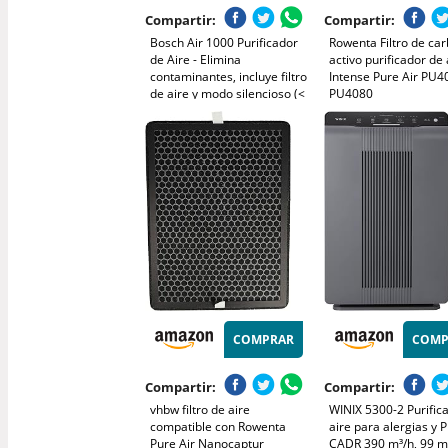
Compartir:
Compartir:
Bosch Air 1000 Purificador
Rowenta Filtro de ca
de Aire - Elimina
activo purificador de 
contaminantes, incluye filtro
Intense Pure Air PU4
de aire y modo silencioso (<
PU4080
25 dB(A)) - para superficies
de hasta 23 m² - con modo
automático - CADR: 100
m³/h
COMPRAR
COMP
Compartir:
Compartir:
vhbw filtro de aire
WINIX 5300-2 Purific
compatible con Rowenta
aire para alergias y 
Pure Air Nanocaptur
CADR 390 m³/h, 99 m²,