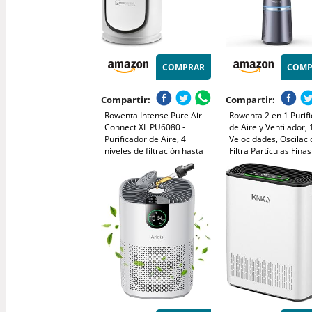
COMPRAR
COMP
Compartir:
Compartir:
Rowenta Intense Pure Air
Rowenta 2 en 1 Purif
Connect XL PU6080 -
de Aire y Ventilador, 
Purificador de Aire, 4
Velocidades, Oscilaci
niveles de filtración hasta
Filtra Partículas Fina
140 m² con sensor de nivel
el 99,95%, Silencioso
de contaminación y gas de
Mando a Distancia, Pl
ajuste automático
Eclipse, QU5030
conectable mediante app